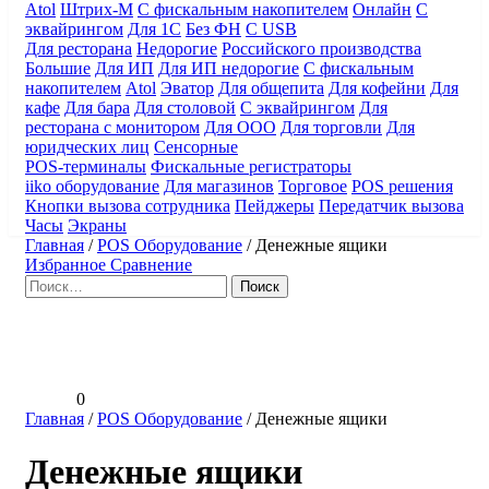
Atol
Штрих-М
С фискальным накопителем
Онлайн
С
эквайрингом
Для 1С
Без ФН
С USB
Для ресторана
Недорогие
Российского производства
Большие
Для ИП
Для ИП недорогие
С фискальным
накопителем
Atol
Эватор
Для общепита
Для кофейни
Для
кафе
Для бара
Для столовой
С эквайрингом
Для
ресторана с монитором
Для ООО
Для торговли
Для
юридческих лиц
Сенсорные
POS-терминалы
Фискальные регистраторы
iiko оборудование
Для магазинов
Торговое
POS решения
Кнопки вызова сотрудника
Пейджеры
Передатчик вызова
Часы
Экраны
Главная
/
POS Оборудование
/
Денежные ящики
Избранное
Сравнение
Найти:
0
Главная
/
POS Оборудование
/
Денежные ящики
Денежные ящики