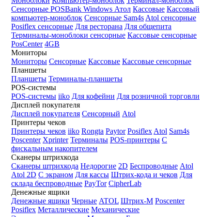
Моноблоки
Компьютер-моноблок
Терминал-моноблок
Сенсорные
POSBank
Windows
Атол
Кассовые
Кассовый
компьютер-моноблок
Сенсорные Sam4s
Atol сенсорные
Posiflex сенсорные
Для ресторана
Для общепита
Терминалы-моноблоки сенсорные
Кассовые сенсорные
PosCenter
4GB
Мониторы
Мониторы
Сенсорные
Кассовые
Кассовые сенсорные
Планшеты
Планшеты
Терминалы-планшеты
POS-системы
POS-системы
iiko
Для кофейни
Для розничной торговли
Дисплей покупателя
Дисплей покупателя
Сенсорный
Atol
Принтеры чеков
Принтеры чеков
iiko
Rongta
Paytor
Posiflex
Atol
Sam4s
Poscenter
Xprinter
Терминалы
POS-принтеры
С
фискальным накопителем
Сканеры штрихкода
Сканеры штрихкода
Недорогие
2D
Беспроводные
Atol
Atol 2D
С экраном
Для кассы
Штрих-кода и чеков
Для
склада беспроводные
PayTor
CipherLab
Денежные ящики
Денежные ящики
Черные
ATOL
Штрих-М
Poscenter
Posiflex
Металлические
Механические