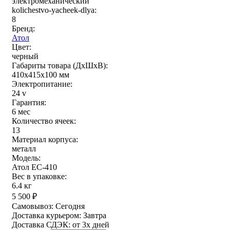
электромеханический
kolichestvo-yacheek-dlya:
8
Бренд:
Атол
Цвет:
черный
Габариты товара (ДxШxВ):
410х415х100 мм
Электропитание:
24 v
Гарантия:
6 мес
Количество ячеек:
13
Материал корпуса:
металл
Модель:
Атол EC-410
Вес в упаковке:
6.4 кг
5 500
₽
Самовывоз:
Сегодня
Доставка курьером:
Завтра
Доставка СДЭК:
от 3х дней