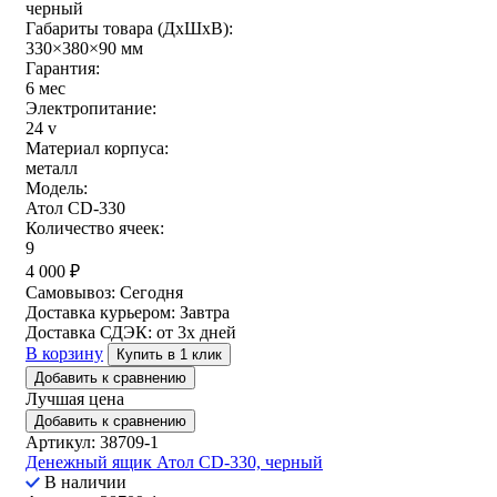
черный
Габариты товара (ДxШxВ):
330×380×90 мм
Гарантия:
6 мес
Электропитание:
24 v
Материал корпуса:
металл
Модель:
Атол CD-330
Количество ячеек:
9
4 000
₽
Самовывоз:
Сегодня
Доставка курьером:
Завтра
Доставка СДЭК:
от 3х дней
В корзину
Купить в 1 клик
Добавить к сравнению
Лучшая цена
Добавить к сравнению
Артикул: 38709-1
Денежный ящик Атол CD-330, черный
В наличии