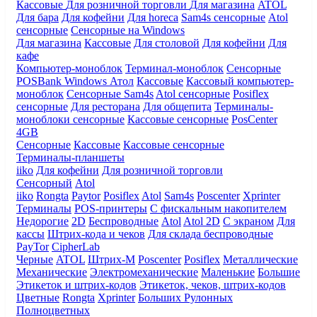
Кассовые
Для розничной торговли
Для магазина
ATOL
Для бара
Для кофейни
Для horeca
Sam4s сенсорные
Atol
сенсорные
Сенсорные на Windows
Для магазина
Кассовые
Для столовой
Для кофейни
Для
кафе
Компьютер-моноблок
Терминал-моноблок
Сенсорные
POSBank
Windows
Атол
Кассовые
Кассовый компьютер-
моноблок
Сенсорные Sam4s
Atol сенсорные
Posiflex
сенсорные
Для ресторана
Для общепита
Терминалы-
моноблоки сенсорные
Кассовые сенсорные
PosCenter
4GB
Сенсорные
Кассовые
Кассовые сенсорные
Терминалы-планшеты
iiko
Для кофейни
Для розничной торговли
Сенсорный
Atol
iiko
Rongta
Paytor
Posiflex
Atol
Sam4s
Poscenter
Xprinter
Терминалы
POS-принтеры
С фискальным накопителем
Недорогие
2D
Беспроводные
Atol
Atol 2D
С экраном
Для
кассы
Штрих-кода и чеков
Для склада беспроводные
PayTor
CipherLab
Черные
ATOL
Штрих-М
Poscenter
Posiflex
Металлические
Механические
Электромеханические
Маленькие
Большие
Этикеток и штрих-кодов
Этикеток, чеков, штрих-кодов
Цветные
Rongta
Xprinter
Больших
Рулонных
Полноцветных