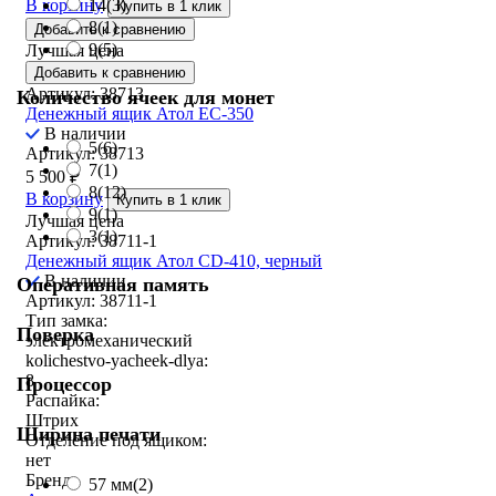
В корзину
14
(3)
Купить в 1 клик
8
(1)
Добавить к сравнению
9
(5)
Лучшая цена
Добавить к сравнению
Артикул: 38713
Количество ячеек для монет
Денежный ящик Атол EC-350
В наличии
5
(6)
Артикул: 38713
7
(1)
5 500
₽
8
(12)
В корзину
Купить в 1 клик
9
(1)
Лучшая цена
3
(1)
Артикул: 38711-1
Денежный ящик Атол CD-410, черный
В наличии
Оперативная память
Артикул: 38711-1
Тип замка:
Поверка
электромеханический
kolichestvo-yacheek-dlya:
8
Процессор
Распайка:
Штрих
Ширина печати
Отделение под ящиком:
нет
Бренд:
57 мм
(2)