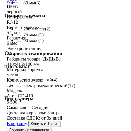
Атол
80 мм
(3)
Цвет:
черный
Скорость печати
Интерфейсы:
RJ-12
Вес в упаковке:
200 мм/сек
(2)
5.2 кг
75 мм/с
(1)
Гарантия:
90 мм/с
(1)
6 мес
Электропитание:
Скорость сканирования
24 v
Габариты товара (ДxШxВ):
410х415х100 мм
Тип замка
Материал корпуса:
металл
механический
(4)
Количество ячеек:
12
электромеханический
(17)
Модель:
Атол CD-410
Вид сканера
5 500
₽
Самовывоз:
Сегодня
Доставка курьером:
Завтра
Доставка СДЭК:
от 3х дней
В корзину
Купить в 1 клик
Добавить к сравнению