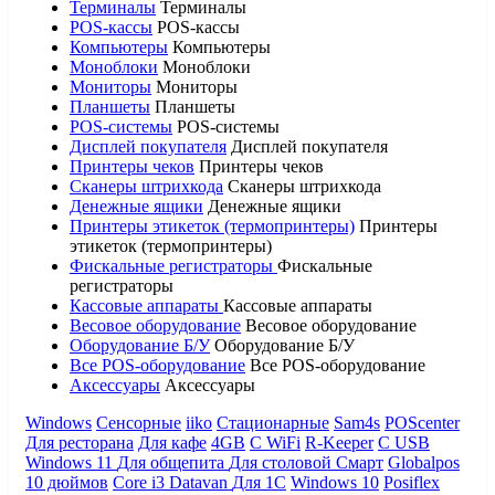
Терминалы
Терминалы
POS-кассы
POS-кассы
Компьютеры
Компьютеры
Моноблоки
Моноблоки
Мониторы
Мониторы
Планшеты
Планшеты
POS-системы
POS-системы
Дисплей покупателя
Дисплей покупателя
Принтеры чеков
Принтеры чеков
Сканеры штрихкода
Сканеры штрихкода
Денежные ящики
Денежные ящики
Принтеры этикеток (термопринтеры)
Принтеры
этикеток (термопринтеры)
Фискальные регистраторы
Фискальные
регистраторы
Кассовые аппараты
Кассовые аппараты
Весовое оборудование
Весовое оборудование
Оборудование Б/У
Оборудование Б/У
Все POS-оборудование
Все POS-оборудование
Аксессуары
Аксессуары
Windows
Сенсорные
iiko
Стационарные
Sam4s
POScenter
Для ресторана
Для кафе
4GB
С WiFi
R-Keeper
С USB
Windows 11
Для общепита
Для столовой
Смарт
Globalpos
10 дюймов
Core i3
Datavan
Для 1С
Windows 10
Posiflex