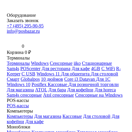
Оборудование
Заказать звонок
+7 (495) 295-90-95
info@posbazar.ru
0
Корзина
0
₽
Терминалы
Терминалы
Windows
Сенсорные
iiko
Стационарные
Sam4s
POScenter
Для ресторана
Для кафе
4GB
С WiFi
R-
Keeper
С USB
Windows 11
Для общепита
Для столовой
Смарт
Globalpos
10 дюймов
Core i3
Datavan
Для 1С
Windows 10
Posiflex
Кассовые
Для розничной торговли
Для магазина
ATOL
Для бара
Для кофейни
Для horeca
Sam4s сенсорные
Atol сенсорные
Сенсорные на Windows
POS-кассы
POS-кассы
Компьютеры
Компьютеры
Для магазина
Кассовые
Для столовой
Для
кофейни
Для кафе
Моноблоки