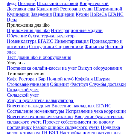
фуда
Пекарни
Школьной столовой
Кондитерской
Доставки еды
Кальянной
Ресторана суши
Шаурмишной
Кулинарии
Заведения
Пиццерии
Кухни
HoReCa
ЕГАИС
Цена
Приложения для iiko
Приложения для iiko
Интеграционные модули
Обучение бухгалтер-калькулятор
Номенклатура
ЕГАИС
Инвентаризация
Производство и
логистика
Сотрудники
Справочники
Финансы
Честный
знак
Тест-драйв iiko и оборудования
Услуги
Постановка онлайн-кассы на учет
Выкуп оборудования
Типовые решения
Кафе
Ресторан
Бар
Ночной клуб
Кофейня
Шаурма
Столовая/кулинария
Общепит
Фастфуд
Службы доставки
Складской учет
Складской учет
Услуги бухгалтера-калькулятора
Внесение накладных
Внесение накладных ЕГАИС
Составление номенклатуры
Исправление чека коррекции
Внесение технологических карт
Введение бухгалтерско-
складского учёта
Просчет себестоимости по новому
поставщику
Разбор ошибок складского учета
Подвязка
кодов к товарам ТН ВЭД
Настройка номенклатуры для