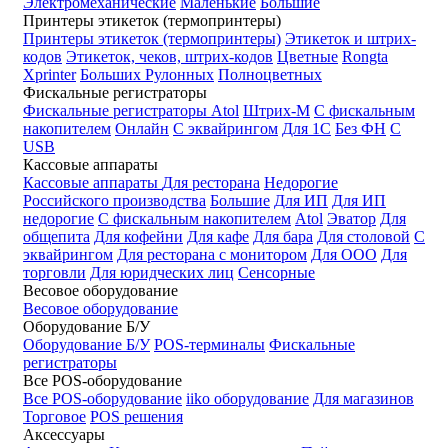
Электромеханические
Маленькие
Большие
Принтеры этикеток (термопринтеры)
Принтеры этикеток (термопринтеры)
Этикеток и штрих-
кодов
Этикеток, чеков, штрих-кодов
Цветные
Rongta
Xprinter
Больших
Рулонных
Полноцветных
Фискальные регистраторы
Фискальные регистраторы
Atol
Штрих-М
С фискальным
накопителем
Онлайн
С эквайрингом
Для 1С
Без ФН
С
USB
Кассовые аппараты
Кассовые аппараты
Для ресторана
Недорогие
Российского производства
Большие
Для ИП
Для ИП
недорогие
С фискальным накопителем
Atol
Эватор
Для
общепита
Для кофейни
Для кафе
Для бара
Для столовой
С
эквайрингом
Для ресторана с монитором
Для ООО
Для
торговли
Для юридческих лиц
Сенсорные
Весовое оборудование
Весовое оборудование
Оборудование Б/У
Оборудование Б/У
POS-терминалы
Фискальные
регистраторы
Все POS-оборудование
Все POS-оборудование
iiko оборудование
Для магазинов
Торговое
POS решения
Аксессуары