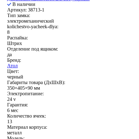
В наличии
Артикул: 38713-1
Тип замка:
электромеханический
kolichestvo-yacheek-dlya:
8
Распайка:
Штрих
Отделение под ящиком:
да
Бренд:
Атол
Цвет:
черный
Габариты товара (ДxШxВ):
350×405×90 мм
Электропитание:
24 v
Гарантия:
6 мес
Количество ячеек:
13
Материал корпуса:
металл
Модель: