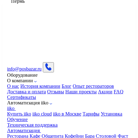
Пермь
info@posbazar.ru
Оборудование
О компании
О нас
История компании
Блог
Опыт рестораторов
Доставка и оплата
Отзывы
Наши проекты
Акции
FAQ
Сертификаты
Автоматизация iiko
iiko
Купить iiko
iiko cloud
iiko в Москве
Тарифы
Установка
Обучение
Техническая поддержка
Автоматизация
Ресторана
Кафе
Общепита
Кофейни
Бара
Столовой
Фаст