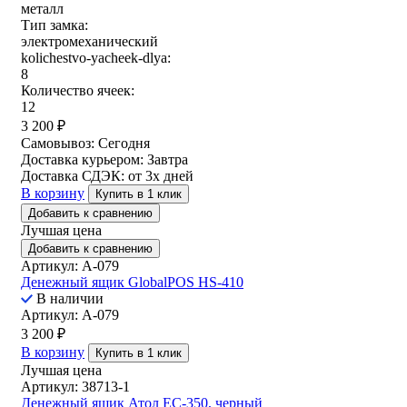
металл
Тип замка:
электромеханический
kolichestvo-yacheek-dlya:
8
Количество ячеек:
12
3 200
₽
Самовывоз:
Сегодня
Доставка курьером:
Завтра
Доставка СДЭК:
от 3х дней
В корзину
Купить в 1 клик
Добавить к сравнению
Лучшая цена
Добавить к сравнению
Артикул: A-079
Денежный ящик GlobalPOS HS-410
В наличии
Артикул: A-079
3 200
₽
В корзину
Купить в 1 клик
Лучшая цена
Артикул: 38713-1
Денежный ящик Атол EC-350, черный