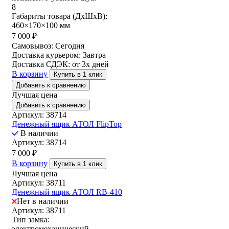
8
Габариты товара (ДxШxВ):
460×170×100 мм
7 000
₽
Самовывоз:
Сегодня
Доставка курьером:
Завтра
Доставка СДЭК:
от 3х дней
В корзину
Купить в 1 клик
Добавить к сравнению
Лучшая цена
Добавить к сравнению
Артикул: 38714
Денежный ящик АТОЛ FlipTop
В наличии
Артикул: 38714
7 000
₽
В корзину
Купить в 1 клик
Лучшая цена
Артикул: 38711
Денежный ящик АТОЛ RB-410
Нет в наличии
Артикул: 38711
Тип замка:
электромеханический