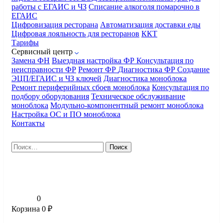
работы с ЕГАИС и ЧЗ
Списание алкоголя помарочно в
ЕГАИС
Цифровизация ресторана
Автоматизация доставки еды
Цифровая лояльность для ресторанов
ККТ
Тарифы
Сервисный центр
Замена ФН
Выездная настройка ФР
Консультация по
неисправности ФР
Ремонт ФР
Диагностика ФР
Создание
ЭЦП/ЕГАИС и ЧЗ ключей
Диагностика моноблока
Ремонт периферийных сбоев моноблока
Консультация по
подбору оборудования
Техническое обслуживание
моноблока
Модульно-компонентный ремонт моноблока
Настройка ОС и ПО моноблока
Контакты
Найти:
0
Корзина
0
₽