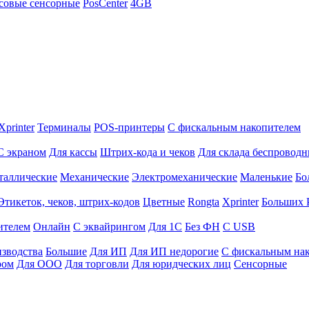
совые сенсорные
PosCenter
4GB
Xprinter
Терминалы
POS-принтеры
С фискальным накопителем
С экраном
Для кассы
Штрих-кода и чеков
Для склада беспровод
таллические
Механические
Электромеханические
Маленькие
Бо
Этикеток, чеков, штрих-кодов
Цветные
Rongta
Xprinter
Больших
ителем
Онлайн
С эквайрингом
Для 1С
Без ФН
С USB
изводства
Большие
Для ИП
Для ИП недорогие
С фискальным на
ром
Для ООО
Для торговли
Для юридческих лиц
Сенсорные