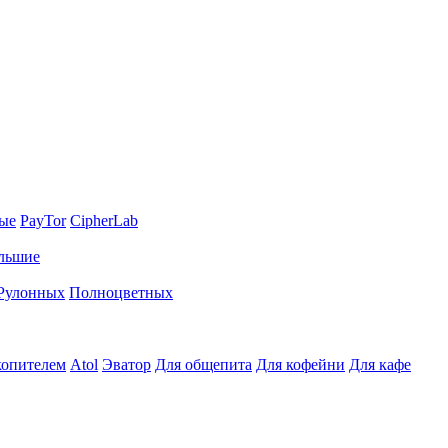
ные
PayTor
CipherLab
льшие
Рулонных
Полноцветных
копителем
Atol
Эватор
Для общепита
Для кофейни
Для кафе