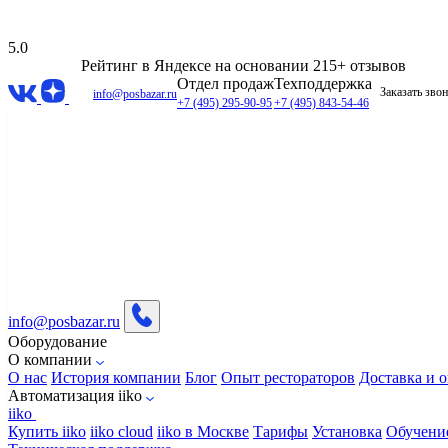
5.0
Рейтинг в Яндексе
на основании 215+ отзывов
Отдел продаж
Техподдержка
Заказать зво
info@posbazar.ru
+7 (495) 295-90-95
+7 (495) 843-54-46
info@posbazar.ru
Оборудование
О компании
О нас
История компании
Блог
Опыт рестораторов
Доставка и о
Автоматизация iiko
iiko
Купить iiko
iiko cloud
iiko в Москве
Тарифы
Установка
Обучени