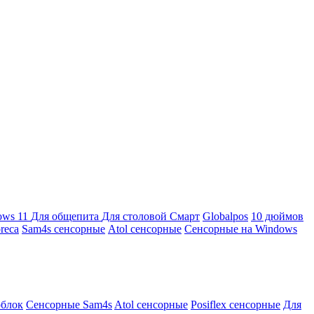
ows 11
Для общепита
Для столовой
Смарт
Globalpos
10 дюймов
reca
Sam4s сенсорные
Atol сенсорные
Сенсорные на Windows
облок
Сенсорные Sam4s
Atol сенсорные
Posiflex сенсорные
Для