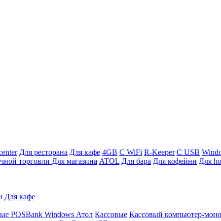
enter
Для ресторана
Для кафе
4GB
С WiFi
R-Keeper
С USB
Wind
ичной торговли
Для магазина
ATOL
Для бара
Для кофейни
Для ho
и
Для кафе
ные
POSBank
Windows
Атол
Кассовые
Кассовый компьютер-мон