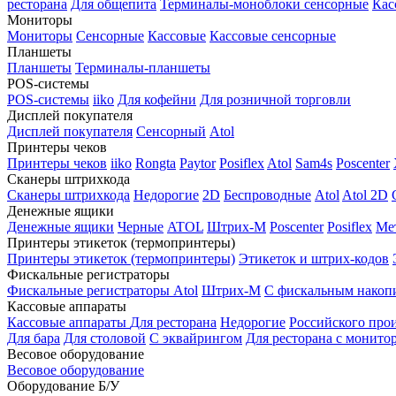
ресторана
Для общепита
Терминалы-моноблоки сенсорные
Кас
Мониторы
Мониторы
Сенсорные
Кассовые
Кассовые сенсорные
Планшеты
Планшеты
Терминалы-планшеты
POS-системы
POS-системы
iiko
Для кофейни
Для розничной торговли
Дисплей покупателя
Дисплей покупателя
Сенсорный
Atol
Принтеры чеков
Принтеры чеков
iiko
Rongta
Paytor
Posiflex
Atol
Sam4s
Poscenter
Сканеры штрихкода
Сканеры штрихкода
Недорогие
2D
Беспроводные
Atol
Atol 2D
Денежные ящики
Денежные ящики
Черные
ATOL
Штрих-М
Poscenter
Posiflex
Ме
Принтеры этикеток (термопринтеры)
Принтеры этикеток (термопринтеры)
Этикеток и штрих-кодов
Фискальные регистраторы
Фискальные регистраторы
Atol
Штрих-М
С фискальным накоп
Кассовые аппараты
Кассовые аппараты
Для ресторана
Недорогие
Российского про
Для бара
Для столовой
С эквайрингом
Для ресторана с монито
Весовое оборудование
Весовое оборудование
Оборудование Б/У