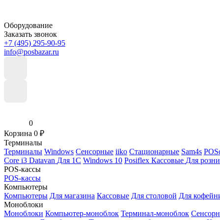
Оборудование
Заказать звонок
+7 (495) 295-90-95
info@posbazar.ru
0
Корзина
0
₽
Терминалы
Терминалы
Windows
Сенсорные
iiko
Стационарные
Sam4s
POSc
Core i3
Datavan
Для 1С
Windows 10
Posiflex
Кассовые
Для розн
POS-кассы
POS-кассы
Компьютеры
Компьютеры
Для магазина
Кассовые
Для столовой
Для кофейн
Моноблоки
Моноблоки
Компьютер-моноблок
Терминал-моноблок
Сенсор