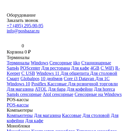
Оборудование
Заказать звонок
+7 (495) 295-90-95
info@posbazar.ru
0
Корзина
0
₽
Терминалы
Терминалы
Windows
Сенсорные
iiko
Стационарные
Sam4s
POScenter
Для ресторана
Для кафе
4GB
С WiFi
R-
Keeper
С USB
Windows 11
Для общепита
Для столовой
Смарт
Globalpos
10 дюймов
Core i3
Datavan
Для 1С
Windows 10
Posiflex
Кассовые
Для розничной торговли
Для магазина
ATOL
Для бара
Для кофейни
Для horeca
Sam4s сенсорные
Atol сенсорные
Сенсорные на Windows
POS-кассы
POS-кассы
Компьютеры
Компьютеры
Для магазина
Кассовые
Для столовой
Для
кофейни
Для кафе
Моноблоки