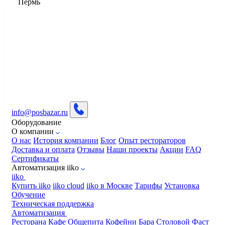
Пермь
info@posbazar.ru
Оборудование
О компании
О нас
История компании
Блог
Опыт рестораторов
Доставка и оплата
Отзывы
Наши проекты
Акции
FAQ
Сертификаты
Автоматизация iiko
iiko
Купить iiko
iiko cloud
iiko в Москве
Тарифы
Установка
Обучение
Техническая поддержка
Автоматизация
Ресторана
Кафе
Общепита
Кофейни
Бара
Столовой
Фаст