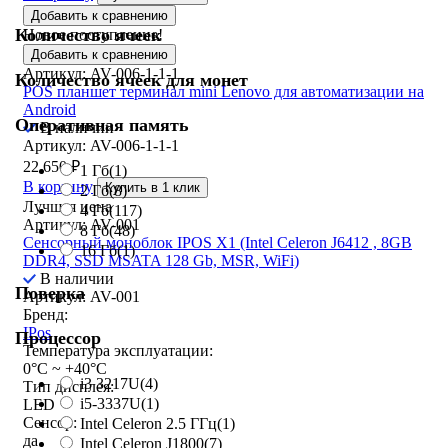
Добавить к сравнению
Количество ячеек
Новое поступление!
Добавить к сравнению
Артикул: AV-006-1-1-1
Количество ячеек для монет
POS планшет терминал mini Lenovo для автоматизации на
Android
Оперативная память
В наличии
Артикул: AV-006-1-1-1
22 650
₽
1 Гб
(1)
В корзину
Купить в 1 клик
2 Гб
(8)
Лучшая цена
4 Гб
(117)
Артикул: AV-001
8 Гб
(48)
Сенсорный моноблок IPOS X1 (Intel Celeron J6412 , 8GB
16 Гб
(1)
DDR4, SSD MSATA 128 Gb, MSR, WiFi)
В наличии
Поверка
Артикул: AV-001
Бренд:
IPos
Процессор
Температура эксплуатации:
0°C ~ +40°C
i3 3217U
(4)
Тип дисплея:
i5-3337U
(1)
LED
Сенсор:
Intel Celeron 2.5 ГГц
(1)
да
Intel Celeron J1800
(7)