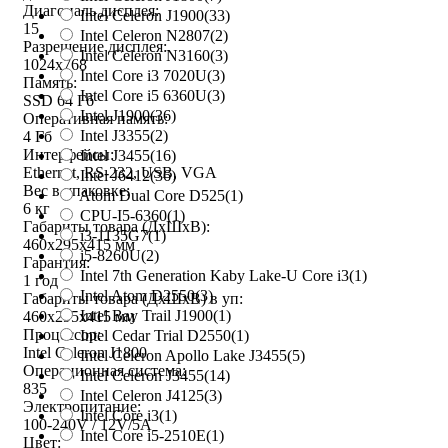
Диагональ дисплея:
Intel Celeron J1900
(33)
15
Intel Celeron N2807
(2)
Разрешение дисплея:
Intel Celeron N3160
(3)
1024x768
Intel Core i3 7020U
(3)
Память:
Intel Core i5 6360U
(3)
SSD 64 Гб
Intel J1900
(36)
Оперативная память:
Intel J3355
(2)
4 Гб
Интерфейсы:
Intel J3455
(16)
Ethernet, RS-232, USB, VGA
Intel J6412
(36)
Вес в упаковке:
Atom Dual Core D525
(1)
6 кг
CPU-I5-6360
(1)
Габариты товара (ДxШxВ):
i3-1135G7
(1)
460x295x415 мм
i5-8260U
(2)
Гарантия:
Intel 7th Generation Kaby Lake-U Core i3
(1)
1 год
Intel Atom D2550
(3)
Габариты товара (ДxШxВ) в уп:
Intel Bay Trail J1900
(1)
460x295x415 мм
Процессор:
Intel Cedar Trial D2550
(1)
Intel Celeron J1800
Intel Celeron Apollo Lake J3455
(5)
Операционная система:
Intel Celeron J3455
(14)
835
Intel Celeron J4125
(3)
Электропитание:
Intel Core i3
(1)
100-240V / 12V/5A
Intel Core i5-2510E
(1)
Цвет: