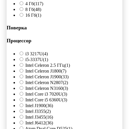
4 Гб
(117)
8 Гб
(48)
16 Гб
(1)
Поверка
Процессор
i3 3217U
(4)
i5-3337U
(1)
Intel Celeron 2.5 ГГц
(1)
Intel Celeron J1800
(7)
Intel Celeron J1900
(33)
Intel Celeron N2807
(2)
Intel Celeron N3160
(3)
Intel Core i3 7020U
(3)
Intel Core i5 6360U
(3)
Intel J1900
(36)
Intel J3355
(2)
Intel J3455
(16)
Intel J6412
(36)
Atom Dual Core D525
(1)