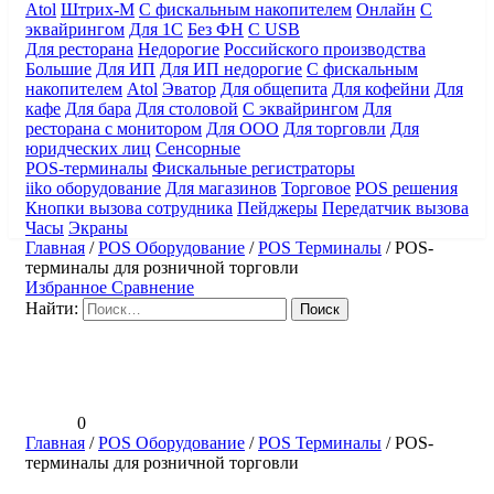
Atol
Штрих-М
С фискальным накопителем
Онлайн
С
эквайрингом
Для 1С
Без ФН
С USB
Для ресторана
Недорогие
Российского производства
Большие
Для ИП
Для ИП недорогие
С фискальным
накопителем
Atol
Эватор
Для общепита
Для кофейни
Для
кафе
Для бара
Для столовой
С эквайрингом
Для
ресторана с монитором
Для ООО
Для торговли
Для
юридческих лиц
Сенсорные
POS-терминалы
Фискальные регистраторы
iiko оборудование
Для магазинов
Торговое
POS решения
Кнопки вызова сотрудника
Пейджеры
Передатчик вызова
Часы
Экраны
Главная
/
POS Оборудование
/
POS Терминалы
/
POS-
терминалы для розничной торговли
Избранное
Сравнение
Найти:
0
Главная
/
POS Оборудование
/
POS Терминалы
/
POS-
терминалы для розничной торговли