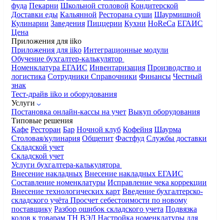
фуда
Пекарни
Школьной столовой
Кондитерской
Доставки еды
Кальянной
Ресторана суши
Шаурмишной
Кулинарии
Заведения
Пиццерии
Кухни
HoReCa
ЕГАИС
Цена
Приложения для iiko
Приложения для iiko
Интеграционные модули
Обучение бухгалтер-калькулятор
Номенклатура
ЕГАИС
Инвентаризация
Производство и
логистика
Сотрудники
Справочники
Финансы
Честный
знак
Тест-драйв iiko и оборудования
Услуги
Постановка онлайн-кассы на учет
Выкуп оборудования
Типовые решения
Кафе
Ресторан
Бар
Ночной клуб
Кофейня
Шаурма
Столовая/кулинария
Общепит
Фастфуд
Службы доставки
Складской учет
Складской учет
Услуги бухгалтера-калькулятора
Внесение накладных
Внесение накладных ЕГАИС
Составление номенклатуры
Исправление чека коррекции
Внесение технологических карт
Введение бухгалтерско-
складского учёта
Просчет себестоимости по новому
поставщику
Разбор ошибок складского учета
Подвязка
кодов к товарам ТН ВЭД
Настройка номенклатуры для