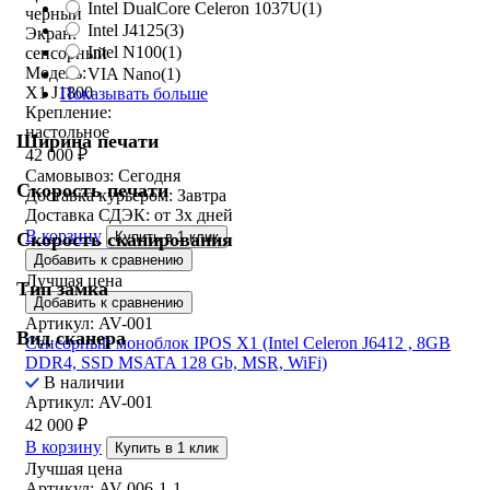
Intel DualCore Celeron 1037U
(1)
черный
Intel J4125
(3)
Экран:
Intel N100
(1)
сенсорный
Модель:
VIA Nano
(1)
X1 J1800
Показывать больше
Крепление:
настольное
Ширина печати
42 000
₽
Самовывоз:
Сегодня
Скорость печати
Доставка курьером:
Завтра
Доставка СДЭК:
от 3х дней
В корзину
Скорость сканирования
Купить в 1 клик
Добавить к сравнению
Лучшая цена
Тип замка
Добавить к сравнению
Артикул: AV-001
Вид сканера
Сенсорный моноблок IPOS X1 (Intel Celeron J6412 , 8GB
DDR4, SSD MSATA 128 Gb, MSR, WiFi)
В наличии
Артикул: AV-001
42 000
₽
В корзину
Купить в 1 клик
Лучшая цена
Артикул: AV-006-1-1