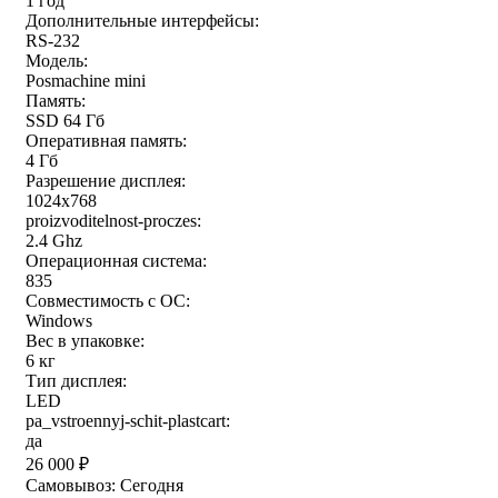
1 год
Дополнительные интерфейсы:
RS-232
Модель:
Posmachine mini
Память:
SSD 64 Гб
Оперативная память:
4 Гб
Разрешение дисплея:
1024x768
proizvoditelnost-proczes:
2.4 Ghz
Операционная система:
835
Совместимость с ОС:
Windows
Вес в упаковке:
6 кг
Тип дисплея:
LED
pa_vstroennyj-schit-plastcart:
да
26 000
₽
Самовывоз:
Сегодня