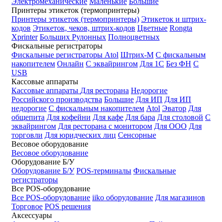
Электромеханические
Маленькие
Большие
Принтеры этикеток (термопринтеры)
Принтеры этикеток (термопринтеры)
Этикеток и штрих-
кодов
Этикеток, чеков, штрих-кодов
Цветные
Rongta
Xprinter
Больших
Рулонных
Полноцветных
Фискальные регистраторы
Фискальные регистраторы
Atol
Штрих-М
С фискальным
накопителем
Онлайн
С эквайрингом
Для 1С
Без ФН
С
USB
Кассовые аппараты
Кассовые аппараты
Для ресторана
Недорогие
Российского производства
Большие
Для ИП
Для ИП
недорогие
С фискальным накопителем
Atol
Эватор
Для
общепита
Для кофейни
Для кафе
Для бара
Для столовой
С
эквайрингом
Для ресторана с монитором
Для ООО
Для
торговли
Для юридческих лиц
Сенсорные
Весовое оборудование
Весовое оборудование
Оборудование Б/У
Оборудование Б/У
POS-терминалы
Фискальные
регистраторы
Все POS-оборудование
Все POS-оборудование
iiko оборудование
Для магазинов
Торговое
POS решения
Аксессуары