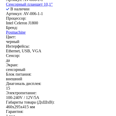
Сенсорный планшет 10,1″
В наличии
Артикул: AV-006-1-1
Процессор:
Intel Celeron J1800
Бренд:
Posmachine
Цвет:
черный
Интерфейсы:
Ethernet, USB, VGA
Сенсор:
да
Экран:
сенсорный
Блок питания:
внешний
Диагональ дисплея:
15
Электропитание:
100-240V / 12V/5A
Габариты товара (ДxШxВ):
460x295x415 мм
Гарантия: