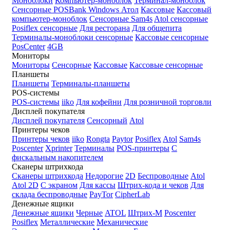
Моноблоки
Компьютер-моноблок
Терминал-моноблок
Сенсорные
POSBank
Windows
Атол
Кассовые
Кассовый
компьютер-моноблок
Сенсорные Sam4s
Atol сенсорные
Posiflex сенсорные
Для ресторана
Для общепита
Терминалы-моноблоки сенсорные
Кассовые сенсорные
PosCenter
4GB
Мониторы
Мониторы
Сенсорные
Кассовые
Кассовые сенсорные
Планшеты
Планшеты
Терминалы-планшеты
POS-системы
POS-системы
iiko
Для кофейни
Для розничной торговли
Дисплей покупателя
Дисплей покупателя
Сенсорный
Atol
Принтеры чеков
Принтеры чеков
iiko
Rongta
Paytor
Posiflex
Atol
Sam4s
Poscenter
Xprinter
Терминалы
POS-принтеры
С
фискальным накопителем
Сканеры штрихкода
Сканеры штрихкода
Недорогие
2D
Беспроводные
Atol
Atol 2D
С экраном
Для кассы
Штрих-кода и чеков
Для
склада беспроводные
PayTor
CipherLab
Денежные ящики
Денежные ящики
Черные
ATOL
Штрих-М
Poscenter
Posiflex
Металлические
Механические