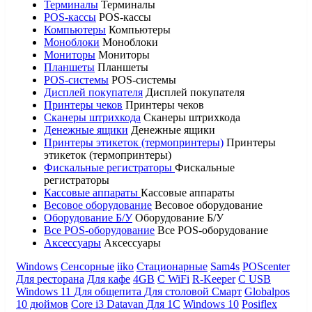
Терминалы
Терминалы
POS-кассы
POS-кассы
Компьютеры
Компьютеры
Моноблоки
Моноблоки
Мониторы
Мониторы
Планшеты
Планшеты
POS-системы
POS-системы
Дисплей покупателя
Дисплей покупателя
Принтеры чеков
Принтеры чеков
Сканеры штрихкода
Сканеры штрихкода
Денежные ящики
Денежные ящики
Принтеры этикеток (термопринтеры)
Принтеры
этикеток (термопринтеры)
Фискальные регистраторы
Фискальные
регистраторы
Кассовые аппараты
Кассовые аппараты
Весовое оборудование
Весовое оборудование
Оборудование Б/У
Оборудование Б/У
Все POS-оборудование
Все POS-оборудование
Аксессуары
Аксессуары
Windows
Сенсорные
iiko
Стационарные
Sam4s
POScenter
Для ресторана
Для кафе
4GB
С WiFi
R-Keeper
С USB
Windows 11
Для общепита
Для столовой
Смарт
Globalpos
10 дюймов
Core i3
Datavan
Для 1С
Windows 10
Posiflex