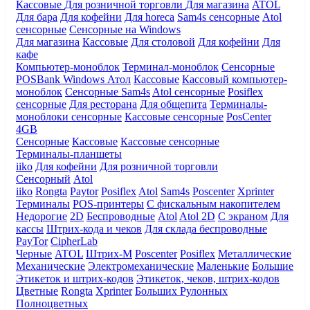
Кассовые
Для розничной торговли
Для магазина
ATOL
Для бара
Для кофейни
Для horeca
Sam4s сенсорные
Atol
сенсорные
Сенсорные на Windows
Для магазина
Кассовые
Для столовой
Для кофейни
Для
кафе
Компьютер-моноблок
Терминал-моноблок
Сенсорные
POSBank
Windows
Атол
Кассовые
Кассовый компьютер-
моноблок
Сенсорные Sam4s
Atol сенсорные
Posiflex
сенсорные
Для ресторана
Для общепита
Терминалы-
моноблоки сенсорные
Кассовые сенсорные
PosCenter
4GB
Сенсорные
Кассовые
Кассовые сенсорные
Терминалы-планшеты
iiko
Для кофейни
Для розничной торговли
Сенсорный
Atol
iiko
Rongta
Paytor
Posiflex
Atol
Sam4s
Poscenter
Xprinter
Терминалы
POS-принтеры
С фискальным накопителем
Недорогие
2D
Беспроводные
Atol
Atol 2D
С экраном
Для
кассы
Штрих-кода и чеков
Для склада беспроводные
PayTor
CipherLab
Черные
ATOL
Штрих-М
Poscenter
Posiflex
Металлические
Механические
Электромеханические
Маленькие
Большие
Этикеток и штрих-кодов
Этикеток, чеков, штрих-кодов
Цветные
Rongta
Xprinter
Больших
Рулонных
Полноцветных