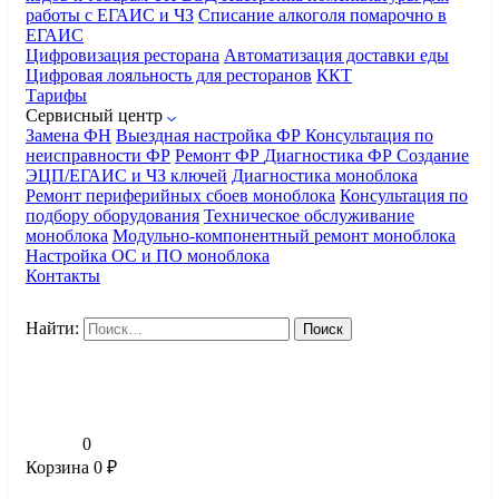
работы с ЕГАИС и ЧЗ
Списание алкоголя помарочно в
ЕГАИС
Цифровизация ресторана
Автоматизация доставки еды
Цифровая лояльность для ресторанов
ККТ
Тарифы
Сервисный центр
Замена ФН
Выездная настройка ФР
Консультация по
неисправности ФР
Ремонт ФР
Диагностика ФР
Создание
ЭЦП/ЕГАИС и ЧЗ ключей
Диагностика моноблока
Ремонт периферийных сбоев моноблока
Консультация по
подбору оборудования
Техническое обслуживание
моноблока
Модульно-компонентный ремонт моноблока
Настройка ОС и ПО моноблока
Контакты
Найти:
0
Корзина
0
₽