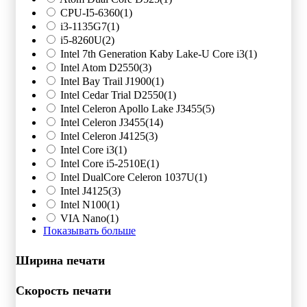
CPU-I5-6360
(1)
i3-1135G7
(1)
i5-8260U
(2)
Intel 7th Generation Kaby Lake-U Core i3
(1)
Intel Atom D2550
(3)
Intel Bay Trail J1900
(1)
Intel Cedar Trial D2550
(1)
Intel Celeron Apollo Lake J3455
(5)
Intel Celeron J3455
(14)
Intel Celeron J4125
(3)
Intel Core i3
(1)
Intel Core i5-2510E
(1)
Intel DualCore Celeron 1037U
(1)
Intel J4125
(3)
Intel N100
(1)
VIA Nano
(1)
Показывать больше
Ширина печати
Скорость печати