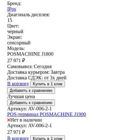
Бренд:
IPos
Диагональ дисплея:
15
Цвет:
черный
Экран:
сенсорный
Модель:
POSMACHINE J1800
27 971
₽
Самовывоз:
Сегодня
Доставка курьером:
Завтра
Доставка СДЭК:
от 3х дней
В корзину
Купить в 1 клик
Добавить к сравнению
Лучшая цена
Добавить к сравнению
Артикул: AV-006-2-1
POS-терминал POSMACHINE J1900
Нет в наличии
Артикул: AV-006-2-1
27 971
₽
В корзину
Купить в 1 клик