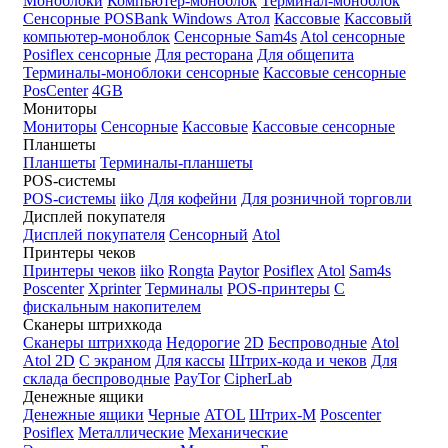
Моноблоки
Компьютер-моноблок
Терминал-моноблок
Сенсорные
POSBank
Windows
Атол
Кассовые
Кассовый
компьютер-моноблок
Сенсорные Sam4s
Atol сенсорные
Posiflex сенсорные
Для ресторана
Для общепита
Терминалы-моноблоки сенсорные
Кассовые сенсорные
PosCenter
4GB
Мониторы
Мониторы
Сенсорные
Кассовые
Кассовые сенсорные
Планшеты
Планшеты
Терминалы-планшеты
POS-системы
POS-системы
iiko
Для кофейни
Для розничной торговли
Дисплей покупателя
Дисплей покупателя
Сенсорный
Atol
Принтеры чеков
Принтеры чеков
iiko
Rongta
Paytor
Posiflex
Atol
Sam4s
Poscenter
Xprinter
Терминалы
POS-принтеры
С
фискальным накопителем
Сканеры штрихкода
Сканеры штрихкода
Недорогие
2D
Беспроводные
Atol
Atol 2D
С экраном
Для кассы
Штрих-кода и чеков
Для
склада беспроводные
PayTor
CipherLab
Денежные ящики
Денежные ящики
Черные
ATOL
Штрих-М
Poscenter
Posiflex
Металлические
Механические