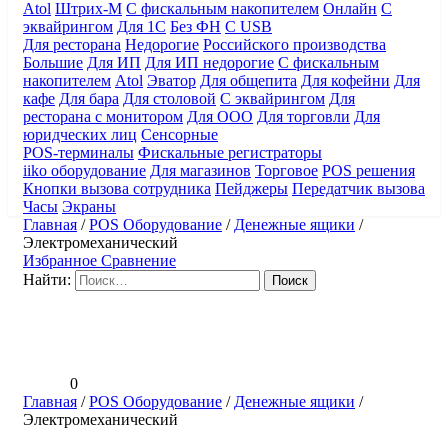
Atol
Штрих-М
С фискальным накопителем
Онлайн
С
эквайрингом
Для 1С
Без ФН
С USB
Для ресторана
Недорогие
Российского производства
Большие
Для ИП
Для ИП недорогие
С фискальным
накопителем
Atol
Эватор
Для общепита
Для кофейни
Для
кафе
Для бара
Для столовой
С эквайрингом
Для
ресторана с монитором
Для ООО
Для торговли
Для
юридческих лиц
Сенсорные
POS-терминалы
Фискальные регистраторы
iiko оборудование
Для магазинов
Торговое
POS решения
Кнопки вызова сотрудника
Пейджеры
Передатчик вызова
Часы
Экраны
Главная
/
POS Оборудование
/
Денежные ящики
/
Электромеханический
Избранное
Сравнение
Найти:
0
Главная
/
POS Оборудование
/
Денежные ящики
/
Электромеханический