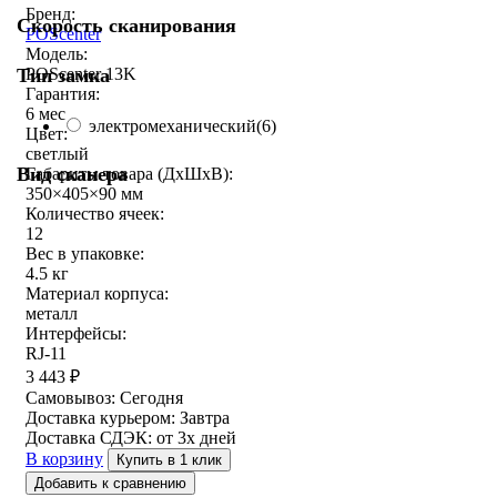
Бренд:
Скорость сканирования
POScenter
Модель:
Тип замка
POScenter 13K
Гарантия:
6 мес
электромеханический
(6)
Цвет:
светлый
Вид сканера
Габариты товара (ДxШxВ):
350×405×90 мм
Количество ячеек:
12
Вес в упаковке:
4.5 кг
Материал корпуса:
металл
Интерфейсы:
RJ-11
3 443
₽
Самовывоз:
Сегодня
Доставка курьером:
Завтра
Доставка СДЭК:
от 3х дней
В корзину
Купить в 1 клик
Добавить к сравнению