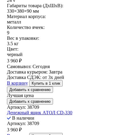
24 v
Габариты товара (ДxШxВ):
330×380×90 мм
Материал корпуса:
металл
Количество ячеек:
9
Вес в упаковке:
3.5 кг
Цвет:
черный
3 960
₽
Самовывоз:
Сегодня
Доставка курьером:
Завтра
Доставка СДЭК:
от 3х дней
В корзину
Купить в 1 клик
Добавить к сравнению
Лучшая цена
Добавить к сравнению
Артикул: 38709
Денежный ящик АТОЛ CD-330
В наличии
Артикул: 38709
3 960
₽