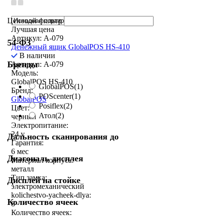
Ценовой фильтр
Лучшая цена
Артикул: A-079
54-ФЗ
Денежный ящик GlobalPOS HS-410
В наличии
Бренды
Артикул: A-079
Модель:
GlobalPOS HS-410
GlobalPOS
(1)
Бренд:
POScenter
(1)
GlobalPOS
Posiflex
(2)
Цвет:
Атол
(2)
черный
Электропитание:
24 v
Дальность сканирования до
Гарантия:
6 мес
Диагональ дисплея
Материал корпуса:
металл
Тип замка:
Дисплей на стойке
электромеханический
kolichestvo-yacheek-dlya:
Количество ячеек
8
Количество ячеек: