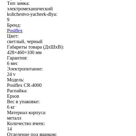
Тип замка:
электромеханический
kolichestvo-yacheek-dlya:
9
Бренд:
Posiflex
Цвет:
светлый, черный
Габариты товара (ДxШxВ):
428×460×100 мм
Гарантия:
6 мес
Электропитание:
24 v
Модель:
Posiflex CR-4000
Распайка:
Epson
Вес в упаковке:
6 кг
Материал корпуса:
металл
Количество ячеек:
14
Отделение под ящиком: