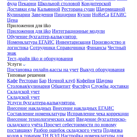
фуда
Пекарни
Школьной столовой
Кондитерской
Доставки еды
Кальянной
Ресторана суши
Шаурмишной
Кулинарии
Заведения
Пиццерии
Кухни
HoReCa
ЕГАИС
Цена
Приложения для iiko
Приложения для iiko
Интеграционные модули
Обучение бухгалтер-калькулятор
Номенклатура
ЕГАИС
Инвентаризация
Производство и
логистика
Сотрудники
Справочники
Финансы
Честный
знак
Тест-драйв iiko и оборудования
Услуги
Постановка онлайн-кассы на учет
Выкуп оборудования
Типовые решения
Кафе
Ресторан
Бар
Ночной клуб
Кофейня
Шаурма
Столовая/кулинария
Общепит
Фастфуд
Службы доставки
Складской учет
Складской учет
Услуги бухгалтера-калькулятора
Внесение накладных
Внесение накладных ЕГАИС
Составление номенклатуры
Исправление чека коррекции
Внесение технологических карт
Введение бухгалтерско-
складского учёта
Просчет себестоимости по новому
поставщику
Разбор ошибок складского учета
Подвязка
кодов к товарам ТН ВЭД
Настройка номенклатуры для