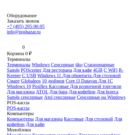
Оборудование
Заказать звонок
+7 (495) 295-90-95
info@posbazar.ru
0
Корзина
0
₽
Терминалы
Терминалы
Windows
Сенсорные
iiko
Стационарные
Sam4s
POScenter
Для ресторана
Для кафе
4GB
С WiFi
R-
Keeper
С USB
Windows 11
Для общепита
Для столовой
Смарт
Globalpos
10 дюймов
Core i3
Datavan
Для 1С
Windows 10
Posiflex
Кассовые
Для розничной торговли
Для магазина
ATOL
Для бара
Для кофейни
Для horeca
Sam4s сенсорные
Atol сенсорные
Сенсорные на Windows
POS-кассы
POS-кассы
Компьютеры
Компьютеры
Для магазина
Кассовые
Для столовой
Для
кофейни
Для кафе
Моноблоки