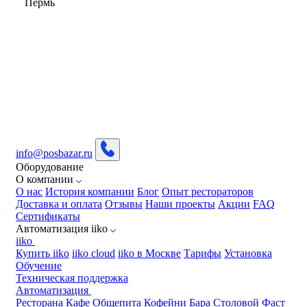
Пермь
info@posbazar.ru
Оборудование
О компании
О нас
История компании
Блог
Опыт рестораторов
Доставка и оплата
Отзывы
Наши проекты
Акции
FAQ
Сертификаты
Автоматизация iiko
iiko
Купить iiko
iiko cloud
iiko в Москве
Тарифы
Установка
Обучение
Техническая поддержка
Автоматизация
Ресторана
Кафе
Общепита
Кофейни
Бара
Столовой
Фаст