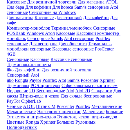
Кассовые
Для розничной торговли
Для магазина
ATOL
Для бара
Для кофейни
Для horeca
Sam4s сенсорные
Atol
сенсорные
Сенсорные на Windows
Для магазина
Кассовые
Для столовой
Для кофейни
Для
кафе
Компьютер-моноблок
Терминал-моноблок
Сенсорные
POSBank
Windows
Атол
Кассовые
Кассовый компьютер-
моноблок
Сенсорные Sam4s
Atol сенсорные
Posiflex
сенсорные
Для ресторана
Для общепита
Терминалы-
моноблоки сенсорные
Кассовые сенсорные
PosCenter
4GB
Сенсорные
Кассовые
Кассовые сенсорные
Терминалы-планшеты
iiko
Для кофейни
Для розничной торговли
Сенсорный
Atol
iiko
Rongta
Paytor
Posiflex
Atol
Sam4s
Poscenter
Xprinter
Терминалы
POS-принтеры
С фискальным накопителем
Недорогие
2D
Беспроводные
Atol
Atol 2D
С экраном
Для
кассы
Штрих-кода и чеков
Для склада беспроводные
PayTor
CipherLab
Черные
ATOL
Штрих-М
Poscenter
Posiflex
Металлические
Механические
Электромеханические
Маленькие
Большие
Этикеток и штрих-кодов
Этикеток, чеков, штрих-кодов
Цветные
Rongta
Xprinter
Больших
Рулонных
Полноцветных