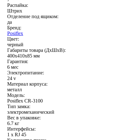
Распайка:
Штрих
Отделение под ящиком:
да
Бренд:
Posiflex
Цвет:
черный
Габариты товара (ДxШxВ):
400x410x85 мм
Гарантия:
6 мес
Электропитание:
24 v
Материал корпуса:
металл
Модель:
Posiflex CR-3100
Тип замка:
электромеханический
Вес в упаковке:
6.7 кг
Интерфейсы:
1 x RJ 45