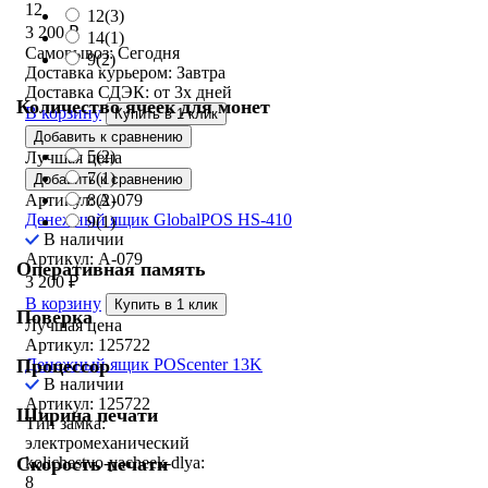
12
12
(3)
3 200
₽
14
(1)
Самовывоз:
Сегодня
9
(2)
Доставка курьером:
Завтра
Доставка СДЭК:
от 3х дней
Количество ячеек для монет
В корзину
Купить в 1 клик
Добавить к сравнению
5
(2)
Лучшая цена
7
(1)
Добавить к сравнению
8
(2)
Артикул: A-079
Денежный ящик GlobalPOS HS-410
9
(1)
В наличии
Артикул: A-079
Оперативная память
3 200
₽
В корзину
Купить в 1 клик
Поверка
Лучшая цена
Артикул: 125722
Денежный ящик POScenter 13K
Процессор
В наличии
Артикул: 125722
Ширина печати
Тип замка:
электромеханический
kolichestvo-yacheek-dlya:
Скорость печати
8