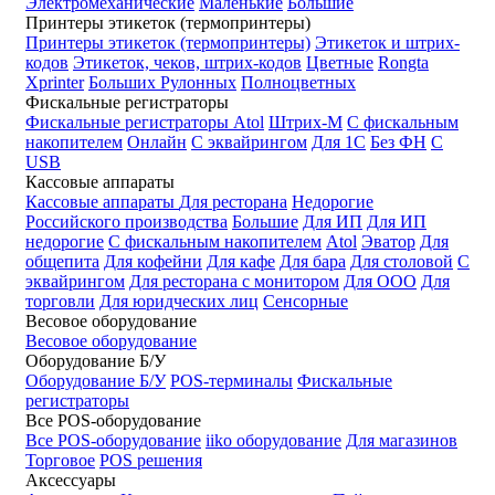
Электромеханические
Маленькие
Большие
Принтеры этикеток (термопринтеры)
Принтеры этикеток (термопринтеры)
Этикеток и штрих-
кодов
Этикеток, чеков, штрих-кодов
Цветные
Rongta
Xprinter
Больших
Рулонных
Полноцветных
Фискальные регистраторы
Фискальные регистраторы
Atol
Штрих-М
С фискальным
накопителем
Онлайн
С эквайрингом
Для 1С
Без ФН
С
USB
Кассовые аппараты
Кассовые аппараты
Для ресторана
Недорогие
Российского производства
Большие
Для ИП
Для ИП
недорогие
С фискальным накопителем
Atol
Эватор
Для
общепита
Для кофейни
Для кафе
Для бара
Для столовой
С
эквайрингом
Для ресторана с монитором
Для ООО
Для
торговли
Для юридческих лиц
Сенсорные
Весовое оборудование
Весовое оборудование
Оборудование Б/У
Оборудование Б/У
POS-терминалы
Фискальные
регистраторы
Все POS-оборудование
Все POS-оборудование
iiko оборудование
Для магазинов
Торговое
POS решения
Аксессуары