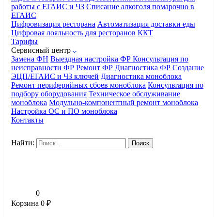
работы с ЕГАИС и ЧЗ
Списание алкоголя помарочно в
ЕГАИС
Цифровизация ресторана
Автоматизация доставки еды
Цифровая лояльность для ресторанов
ККТ
Тарифы
Сервисный центр
Замена ФН
Выездная настройка ФР
Консультация по
неисправности ФР
Ремонт ФР
Диагностика ФР
Создание
ЭЦП/ЕГАИС и ЧЗ ключей
Диагностика моноблока
Ремонт периферийных сбоев моноблока
Консультация по
подбору оборудования
Техническое обслуживание
моноблока
Модульно-компонентный ремонт моноблока
Настройка ОС и ПО моноблока
Контакты
Найти:
0
Корзина
0
₽