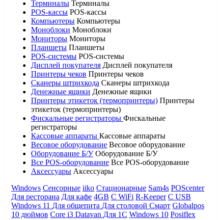
Терминалы
Терминалы
POS-кассы
POS-кассы
Компьютеры
Компьютеры
Моноблоки
Моноблоки
Мониторы
Мониторы
Планшеты
Планшеты
POS-системы
POS-системы
Дисплей покупателя
Дисплей покупателя
Принтеры чеков
Принтеры чеков
Сканеры штрихкода
Сканеры штрихкода
Денежные ящики
Денежные ящики
Принтеры этикеток (термопринтеры)
Принтеры
этикеток (термопринтеры)
Фискальные регистраторы
Фискальные
регистраторы
Кассовые аппараты
Кассовые аппараты
Весовое оборудование
Весовое оборудование
Оборудование Б/У
Оборудование Б/У
Все POS-оборудование
Все POS-оборудование
Аксессуары
Аксессуары
Windows
Сенсорные
iiko
Стационарные
Sam4s
POScenter
Для ресторана
Для кафе
4GB
С WiFi
R-Keeper
С USB
Windows 11
Для общепита
Для столовой
Смарт
Globalpos
10 дюймов
Core i3
Datavan
Для 1С
Windows 10
Posiflex