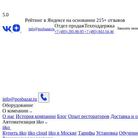
5.0
Рейтинг в Яндексе
на основании 215+ отзывов
Отдел продаж
Техподдержка
Заказать зво
info@posbazar.ru
+7 (495) 295-90-95
+7 (495) 843-54-46
info@posbazar.ru
Оборудование
О компании
О нас
История компании
Блог
Опыт рестораторов
Доставка и о
Автоматизация iiko
iiko
Купить iiko
iiko cloud
iiko в Москве
Тарифы
Установка
Обучени