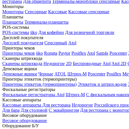
ресторана
Для общепита
Терминалы-моноблоки сенсорные
Кас
Мониторы
Мониторы
Сенсорные
Кассовые
Кассовые сенсорные
Планшеты
Планшеты
Терминалы-планшеты
POS-системы
POS-системы
iiko
Для кофейни
Для розничной торговли
Дисплей покупателя
Дисплей покупателя
Сенсорный
Atol
Принтеры чеков
Принтеры чеков
iiko
Rongta
Paytor
Posiflex
Atol
Sam4s
Poscenter
Сканеры штрихкода
Сканеры штрихкода
Недорогие
2D
Беспроводные
Atol
Atol 2D
Денежные ящики
Денежные ящики
Черные
ATOL
Штрих-М
Poscenter
Posiflex
Ме
Принтеры этикеток (термопринтеры)
Принтеры этикеток (термопринтеры)
Этикеток и штрих-кодов
Фискальные регистраторы
Фискальные регистраторы
Atol
Штрих-М
С фискальным накоп
Кассовые аппараты
Кассовые аппараты
Для ресторана
Недорогие
Российского про
Для бара
Для столовой
С эквайрингом
Для ресторана с монито
Весовое оборудование
Весовое оборудование
Оборудование Б/У