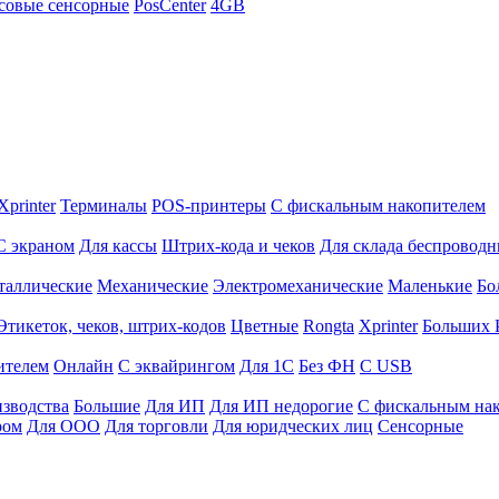
совые сенсорные
PosCenter
4GB
Xprinter
Терминалы
POS-принтеры
С фискальным накопителем
С экраном
Для кассы
Штрих-кода и чеков
Для склада беспровод
таллические
Механические
Электромеханические
Маленькие
Бо
Этикеток, чеков, штрих-кодов
Цветные
Rongta
Xprinter
Больших
ителем
Онлайн
С эквайрингом
Для 1С
Без ФН
С USB
изводства
Большие
Для ИП
Для ИП недорогие
С фискальным на
ром
Для ООО
Для торговли
Для юридческих лиц
Сенсорные