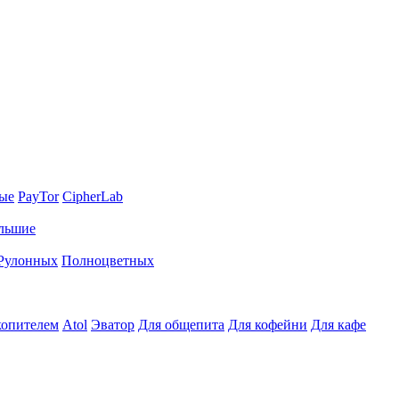
ные
PayTor
CipherLab
льшие
Рулонных
Полноцветных
копителем
Atol
Эватор
Для общепита
Для кофейни
Для кафе