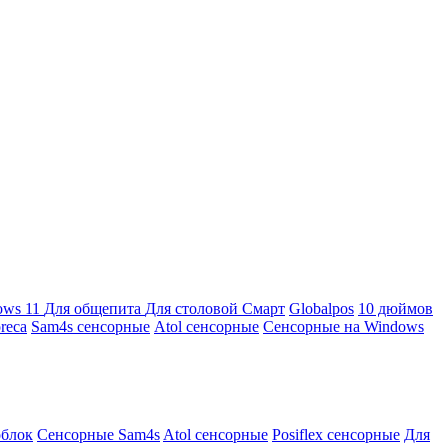
ows 11
Для общепита
Для столовой
Смарт
Globalpos
10 дюймов
reca
Sam4s сенсорные
Atol сенсорные
Сенсорные на Windows
облок
Сенсорные Sam4s
Atol сенсорные
Posiflex сенсорные
Для