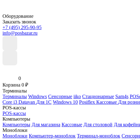
Оборудование
Заказать звонок
+7 (495) 295-90-95
info@posbazar.ru
0
Корзина
0
₽
Терминалы
Терминалы
Windows
Сенсорные
iiko
Стационарные
Sam4s
POSc
Core i3
Datavan
Для 1С
Windows 10
Posiflex
Кассовые
Для розн
POS-кассы
POS-кассы
Компьютеры
Компьютеры
Для магазина
Кассовые
Для столовой
Для кофейн
Моноблоки
Моноблоки
Компьютер-моноблок
Терминал-моноблок
Сенсор