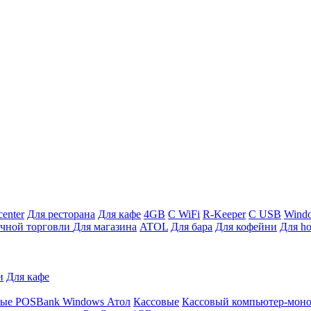
enter
Для ресторана
Для кафе
4GB
С WiFi
R-Keeper
С USB
Wind
ичной торговли
Для магазина
ATOL
Для бара
Для кофейни
Для ho
и
Для кафе
ные
POSBank
Windows
Атол
Кассовые
Кассовый компьютер-мон