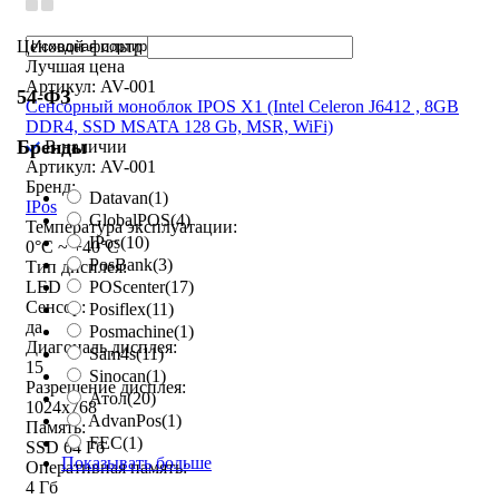
Ценовой фильтр
Лучшая цена
Артикул: AV-001
54-ФЗ
Сенсорный моноблок IPOS X1 (Intel Celeron J6412 , 8GB
DDR4, SSD MSATA 128 Gb, MSR, WiFi)
Бренды
В наличии
Артикул: AV-001
Бренд:
Datavan
(1)
IPos
GlobalPOS
(4)
Температура эксплуатации:
IPos
(10)
0°C ~ +40°C
PosBank
(3)
Тип дисплея:
POScenter
(17)
LED
Сенсор:
Posiflex
(11)
да
Posmachine
(1)
Диагональ дисплея:
Sam4s
(11)
15
Sinocan
(1)
Разрешение дисплея:
Атол
(20)
1024x768
AdvanPos
(1)
Память:
FEC
(1)
SSD 64 Гб
Показывать больше
Оперативная память:
4 Гб