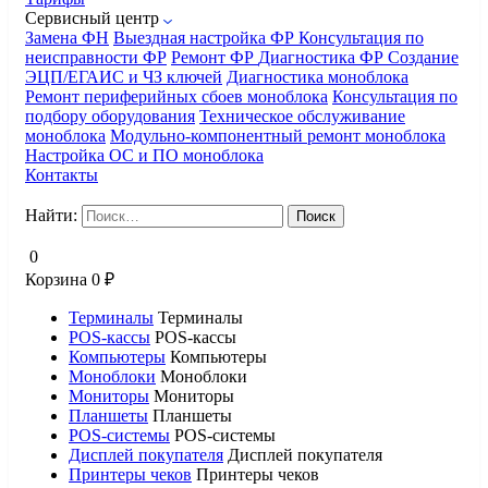
Сервисный центр
Замена ФН
Выездная настройка ФР
Консультация по
неисправности ФР
Ремонт ФР
Диагностика ФР
Создание
ЭЦП/ЕГАИС и ЧЗ ключей
Диагностика моноблока
Ремонт периферийных сбоев моноблока
Консультация по
подбору оборудования
Техническое обслуживание
моноблока
Модульно-компонентный ремонт моноблока
Настройка ОС и ПО моноблока
Контакты
Найти:
0
Корзина
0
₽
Терминалы
Терминалы
POS-кассы
POS-кассы
Компьютеры
Компьютеры
Моноблоки
Моноблоки
Мониторы
Мониторы
Планшеты
Планшеты
POS-системы
POS-системы
Дисплей покупателя
Дисплей покупателя
Принтеры чеков
Принтеры чеков