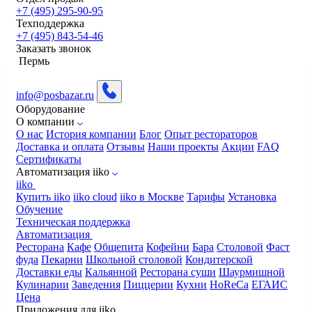
+7 (495) 295-90-95
Техподдержка
+7 (495) 843-54-46
Заказать звонок
Пермь
info@posbazar.ru
Оборудование
О компании
О нас
История компании
Блог
Опыт рестораторов
Доставка и оплата
Отзывы
Наши проекты
Акции
FAQ
Сертификаты
Автоматизация iiko
iiko
Купить iiko
iiko cloud
iiko в Москве
Тарифы
Установка
Обучение
Техническая поддержка
Автоматизация
Ресторана
Кафе
Общепита
Кофейни
Бара
Столовой
Фаст
фуда
Пекарни
Школьной столовой
Кондитерской
Доставки еды
Кальянной
Ресторана суши
Шаурмишной
Кулинарии
Заведения
Пиццерии
Кухни
HoReCa
ЕГАИС
Цена
Приложения для iiko