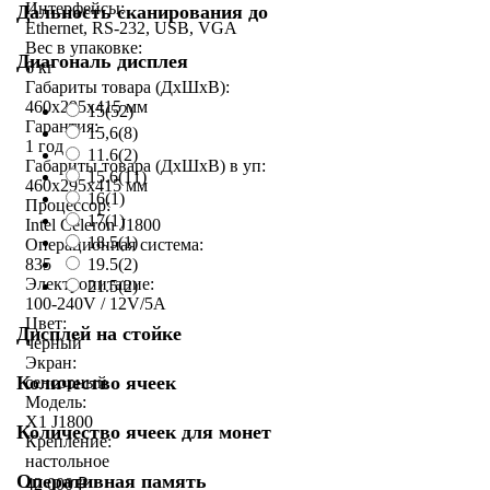
Интерфейсы:
Дальность сканирования до
Ethernet, RS-232, USB, VGA
Вес в упаковке:
Диагональ дисплея
6 кг
Габариты товара (ДxШxВ):
460x295x415 мм
15
(52)
Гарантия:
15,6
(8)
1 год
11.6
(2)
Габариты товара (ДxШxВ) в уп:
15.6
(11)
460x295x415 мм
16
(1)
Процессор:
17
(1)
Intel Celeron J1800
18.5
(1)
Операционная система:
19.5
(2)
835
Электропитание:
21.5
(2)
100-240V / 12V/5A
Цвет:
Дисплей на стойке
черный
Экран:
Количество ячеек
сенсорный
Модель:
X1 J1800
Количество ячеек для монет
Крепление:
настольное
Оперативная память
42 000
₽