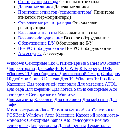
Сканеры штрихкода
Сканеры штрихкода
Денежные ящики
Денежные ящики
Принтеры этикеток (термопринтеры)
Принтеры
этикеток (термопринтеры)
Фискальные регистраторы
Фискальные
регистраторы
Кассовые аппараты
Кассовые аппараты
Весовое оборудование
Весовое оборудование
Оборудование Б/У
Оборудование Б/У
Все POS-оборудование
Все POS-оборудование
Аксессуары
Аксессуары
Windows
Сенсорные
iiko
Стационарные
Sam4s
POScenter
Для ресторана
Для кафе
4GB
С WiFi
R-Keeper
С USB
Windows 11
Для общепита
Для столовой
Смарт
Globalpos
10 дюймов
Core i3
Datavan
Для 1С
Windows 10
Posiflex
Кассовые
Для розничной торговли
Для магазина
ATOL
Для бара
Для кофейни
Для horeca
Sam4s сенсорные
Atol
сенсорные
Сенсорные на Windows
Для магазина
Кассовые
Для столовой
Для кофейни
Для
кафе
Компьютер-моноблок
Терминал-моноблок
Сенсорные
POSBank
Windows
Атол
Кассовые
Кассовый компьютер-
моноблок
Сенсорные Sam4s
Atol сенсорные
Posiflex
сенсорные
Для ресторана
Для общепита
Терминалы-