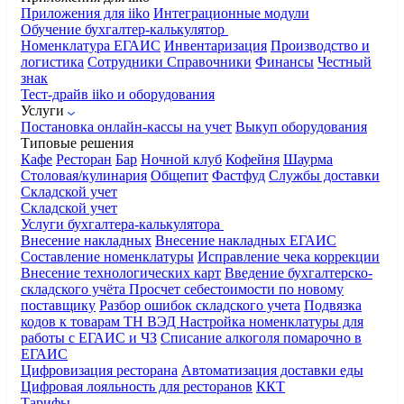
Приложения для iiko
Интеграционные модули
Обучение бухгалтер-калькулятор
Номенклатура
ЕГАИС
Инвентаризация
Производство и
логистика
Сотрудники
Справочники
Финансы
Честный
знак
Тест-драйв iiko и оборудования
Услуги
Постановка онлайн-кассы на учет
Выкуп оборудования
Типовые решения
Кафе
Ресторан
Бар
Ночной клуб
Кофейня
Шаурма
Столовая/кулинария
Общепит
Фастфуд
Службы доставки
Складской учет
Складской учет
Услуги бухгалтера-калькулятора
Внесение накладных
Внесение накладных ЕГАИС
Составление номенклатуры
Исправление чека коррекции
Внесение технологических карт
Введение бухгалтерско-
складского учёта
Просчет себестоимости по новому
поставщику
Разбор ошибок складского учета
Подвязка
кодов к товарам ТН ВЭД
Настройка номенклатуры для
работы с ЕГАИС и ЧЗ
Списание алкоголя помарочно в
ЕГАИС
Цифровизация ресторана
Автоматизация доставки еды
Цифровая лояльность для ресторанов
ККТ
Тарифы