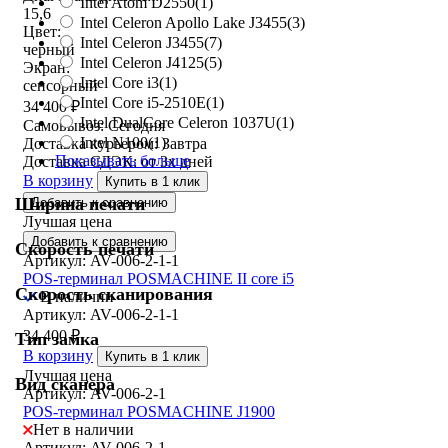
Intel Atom D2550
(1)
15,6
Intel Celeron Apollo Lake J3455
(3)
Цвет:
Intel Celeron J3455
(7)
черный
Intel Celeron J4125
(5)
Экран:
Intel Core i3
(1)
сенсорный
Intel Core i5-2510E
(1)
34 400
₽
Intel DualCore Celeron 1037U
(1)
Самовывоз:
Сегодня
Intel N100
(1)
Доставка курьером:
Завтра
Показывать больше
Доставка СДЭК:
от 3х дней
В корзину
Купить в 1 клик
Ширина печати
Добавить к сравнению
Лучшая цена
Добавить к сравнению
Скорость печати
Артикул: AV-006-2-1-1
POS-терминал POSMACHINE II core i5
Скорость сканирования
В наличии
Артикул: AV-006-2-1-1
34 400
₽
Тип замка
В корзину
Купить в 1 клик
Лучшая цена
Вид сканера
Артикул: AV-006-2-1
POS-терминал POSMACHINE J1900
Нет в наличии
Артикул: AV-006-2-1