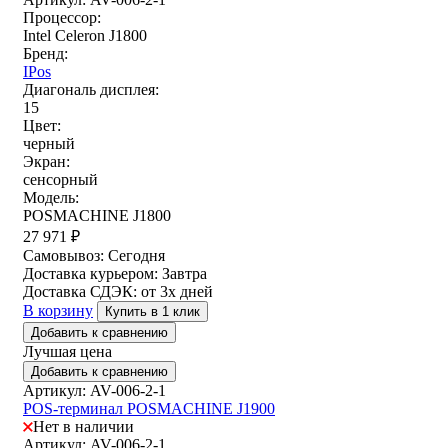
Процессор:
Intel Celeron J1800
Бренд:
IPos
Диагональ дисплея:
15
Цвет:
черный
Экран:
сенсорный
Модель:
POSMACHINE J1800
27 971
₽
Самовывоз:
Сегодня
Доставка курьером:
Завтра
Доставка СДЭК:
от 3х дней
В корзину
Купить в 1 клик
Добавить к сравнению
Лучшая цена
Добавить к сравнению
Артикул: AV-006-2-1
POS-терминал POSMACHINE J1900
Нет в наличии
Артикул: AV-006-2-1