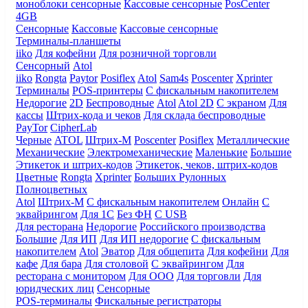
моноблоки сенсорные
Кассовые сенсорные
PosCenter
4GB
Сенсорные
Кассовые
Кассовые сенсорные
Терминалы-планшеты
iiko
Для кофейни
Для розничной торговли
Сенсорный
Atol
iiko
Rongta
Paytor
Posiflex
Atol
Sam4s
Poscenter
Xprinter
Терминалы
POS-принтеры
С фискальным накопителем
Недорогие
2D
Беспроводные
Atol
Atol 2D
С экраном
Для
кассы
Штрих-кода и чеков
Для склада беспроводные
PayTor
CipherLab
Черные
ATOL
Штрих-М
Poscenter
Posiflex
Металлические
Механические
Электромеханические
Маленькие
Большие
Этикеток и штрих-кодов
Этикеток, чеков, штрих-кодов
Цветные
Rongta
Xprinter
Больших
Рулонных
Полноцветных
Atol
Штрих-М
С фискальным накопителем
Онлайн
С
эквайрингом
Для 1С
Без ФН
С USB
Для ресторана
Недорогие
Российского производства
Большие
Для ИП
Для ИП недорогие
С фискальным
накопителем
Atol
Эватор
Для общепита
Для кофейни
Для
кафе
Для бара
Для столовой
С эквайрингом
Для
ресторана с монитором
Для ООО
Для торговли
Для
юридческих лиц
Сенсорные
POS-терминалы
Фискальные регистраторы