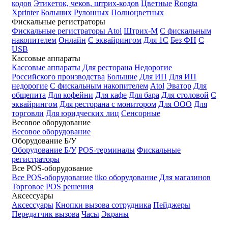
кодов
Этикеток, чеков, штрих-кодов
Цветные
Rongta
Xprinter
Больших
Рулонных
Полноцветных
Фискальные регистраторы
Фискальные регистраторы
Atol
Штрих-М
С фискальным
накопителем
Онлайн
С эквайрингом
Для 1С
Без ФН
С
USB
Кассовые аппараты
Кассовые аппараты
Для ресторана
Недорогие
Российского производства
Большие
Для ИП
Для ИП
недорогие
С фискальным накопителем
Atol
Эватор
Для
общепита
Для кофейни
Для кафе
Для бара
Для столовой
С
эквайрингом
Для ресторана с монитором
Для ООО
Для
торговли
Для юридческих лиц
Сенсорные
Весовое оборудование
Весовое оборудование
Оборудование Б/У
Оборудование Б/У
POS-терминалы
Фискальные
регистраторы
Все POS-оборудование
Все POS-оборудование
iiko оборудование
Для магазинов
Торговое
POS решения
Аксессуары
Аксессуары
Кнопки вызова сотрудника
Пейджеры
Передатчик вызова
Часы
Экраны