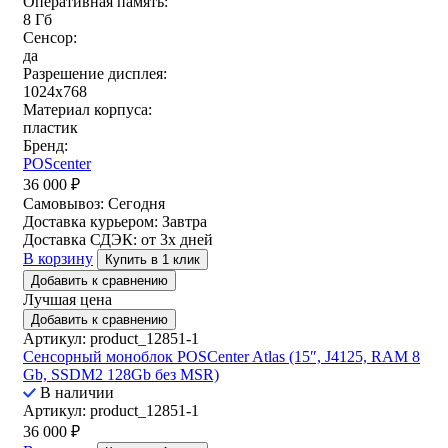
Оперативная память:
8 Гб
Сенсор:
да
Разрешение дисплея:
1024x768
Материал корпуса:
пластик
Бренд:
POScenter
36 000
₽
Самовывоз:
Сегодня
Доставка курьером:
Завтра
Доставка СДЭК:
от 3х дней
В корзину
Купить в 1 клик
Добавить к сравнению
Лучшая цена
Добавить к сравнению
Артикул: product_12851-1
Сенсорный моноблок POSCenter Atlas (15″, J4125, RAM 8
Gb, SSDM2 128Gb без MSR)
В наличии
Артикул: product_12851-1
36 000
₽