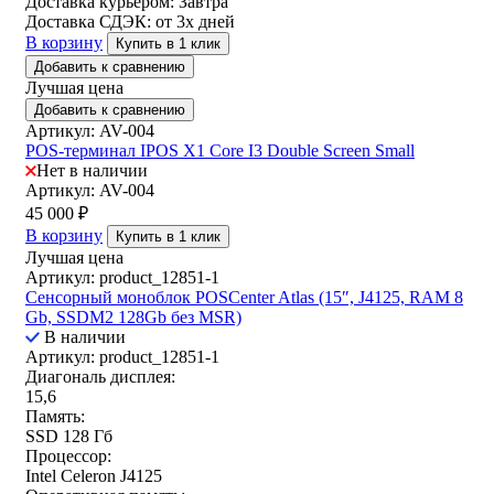
Доставка курьером:
Завтра
Доставка СДЭК:
от 3х дней
В корзину
Купить в 1 клик
Добавить к сравнению
Лучшая цена
Добавить к сравнению
Артикул: AV-004
POS-терминал IPOS X1 Core I3 Double Screen Small
Нет в наличии
Артикул: AV-004
45 000
₽
В корзину
Купить в 1 клик
Лучшая цена
Артикул: product_12851-1
Сенсорный моноблок POSCenter Atlas (15″, J4125, RAM 8
Gb, SSDM2 128Gb без MSR)
В наличии
Артикул: product_12851-1
Диагональ дисплея:
15,6
Память:
SSD 128 Гб
Процессор:
Intel Celeron J4125