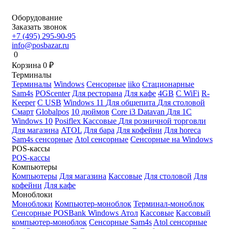
Оборудование
Заказать звонок
+7 (495) 295-90-95
info@posbazar.ru
0
Корзина
0
₽
Терминалы
Терминалы
Windows
Сенсорные
iiko
Стационарные
Sam4s
POScenter
Для ресторана
Для кафе
4GB
С WiFi
R-
Keeper
С USB
Windows 11
Для общепита
Для столовой
Смарт
Globalpos
10 дюймов
Core i3
Datavan
Для 1С
Windows 10
Posiflex
Кассовые
Для розничной торговли
Для магазина
ATOL
Для бара
Для кофейни
Для horeca
Sam4s сенсорные
Atol сенсорные
Сенсорные на Windows
POS-кассы
POS-кассы
Компьютеры
Компьютеры
Для магазина
Кассовые
Для столовой
Для
кофейни
Для кафе
Моноблоки
Моноблоки
Компьютер-моноблок
Терминал-моноблок
Сенсорные
POSBank
Windows
Атол
Кассовые
Кассовый
компьютер-моноблок
Сенсорные Sam4s
Atol сенсорные