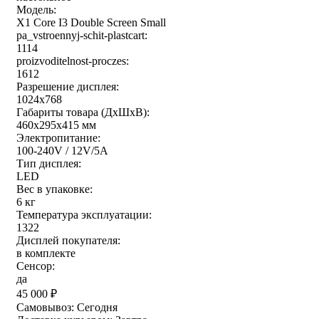
Модель:
X1 Core I3 Double Screen Small
pa_vstroennyj-schit-plastcart:
1114
proizvoditelnost-proczes:
1612
Разрешение дисплея:
1024x768
Габариты товара (ДxШxВ):
460x295x415 мм
Электропитание:
100-240V / 12V/5A
Тип дисплея:
LED
Вес в упаковке:
6 кг
Температура эксплуатации:
1322
Дисплей покупателя:
в комплекте
Сенсор:
да
45 000
₽
Самовывоз:
Сегодня