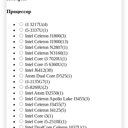
Процессор
i3 3217U
(4)
i5-3337U
(1)
Intel Celeron J1800
(3)
Intel Celeron J1900
(13)
Intel Celeron N2807
(1)
Intel Celeron N3160
(1)
Intel Core i3 7020U
(1)
Intel Core i5 6360U
(1)
Intel J6412
(30)
Atom Dual Core D525
(1)
i3-1135G7
(1)
i5-8260U
(2)
Intel Atom D2550
(1)
Intel Celeron Apollo Lake J3455
(3)
Intel Celeron J3455
(7)
Intel Celeron J4125
(5)
Intel Core i3
(1)
Intel Core i5-2510E
(1)
Intel DualCore Celeron 1037U
(1)