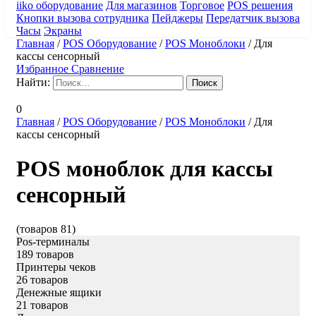
iiko оборудование
Для магазинов
Торговое
POS решения
Кнопки вызова сотрудника
Пейджеры
Передатчик вызова
Часы
Экраны
Главная
/
POS Оборудование
/
POS Моноблоки
/
Для
кассы сенсорный
Избранное
Сравнение
Найти:
0
Главная
/
POS Оборудование
/
POS Моноблоки
/
Для
кассы сенсорный
POS моноблок для кассы
сенсорный
(товаров 81)
Pos-терминалы
189 товаров
Принтеры чеков
26 товаров
Денежные ящики
21 товаров