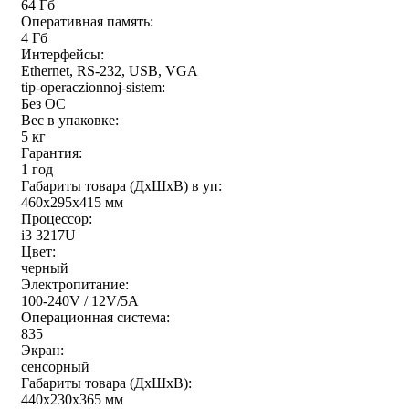
64 Гб
Оперативная память:
4 Гб
Интерфейсы:
Ethernet, RS-232, USB, VGA
tip-operaczionnoj-sistem:
Без ОС
Вес в упаковке:
5 кг
Гарантия:
1 год
Габариты товара (ДxШxВ) в уп:
460x295x415 мм
Процессор:
i3 3217U
Цвет:
черный
Электропитание:
100-240V / 12V/5A
Операционная система:
835
Экран:
сенсорный
Габариты товара (ДxШxВ):
440x230x365 мм