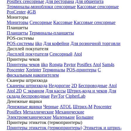
Posiflex сенсорные
Для ресторана
Для общепита
Терминалы-моноблоки сенсорные
Кассовые сенсорные
PosCenter
4GB
Мониторы
Мониторы
Сенсорные
Кассовые
Кассовые сенсорные
Планшеты
Планшеты
Терминалы-планшеты
POS-системы
POS-системы
iiko
Для кофейни
Для розничной торговли
Дисплей покупателя
Дисплей покупателя
Сенсорный
Atol
Принтеры чеков
Принтеры чеков
iiko
Rongta
Paytor
Posiflex
Atol
Sam4s
Poscenter
Xprinter
Терминалы
POS-принтеры
С
фискальным накопителем
Сканеры штрихкода
Сканеры штрихкода
Недорогие
2D
Беспроводные
Atol
Atol 2D
С экраном
Для кассы
Штрих-кода и чеков
Для
склада беспроводные
PayTor
CipherLab
Денежные ящики
Денежные ящики
Черные
ATOL
Штрих-М
Poscenter
Posiflex
Металлические
Механические
Электромеханические
Маленькие
Большие
Принтеры этикеток (термопринтеры)
Принтеры этикеток (термопринтеры)
Этикеток и штрих-