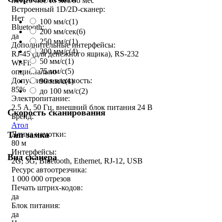
нет/13 мес/15 мес/36 мес
Встроенный 1D/2D-сканер:
Нет
100 мм/с
(1)
Bluetooth:
200 мм/сек
(6)
да
250 мм/c
(1)
Дополнительные интерфейсы:
300 мм/с
(4)
RJ-45 (для денежного ящика), RS-232
50 мм/с
(1)
Wi-Fi:
75 мм/с
(5)
опционально
Допустимая влажность:
90 мм/с
(1)
85%
до 100 мм/с
(2)
Электропитание:
2.5 А, 50 Гц, внешний блок питания 24 В
Скорость сканирования
Бренд:
Атол
Тип замка
Длина намотки:
80 м
Интерфейсы:
Вид сканера
2G, 3G, Bluetooth, Ethernet, RJ-12, USB
Ресурс автоотрезчика:
1 000 000 отрезов
Печать штрих-кодов:
да
Блок питания:
да