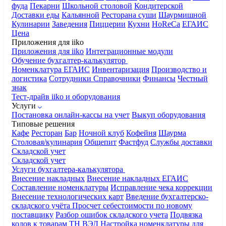
фуда
Пекарни
Школьной столовой
Кондитерской
Доставки еды
Кальянной
Ресторана суши
Шаурмишной
Кулинарии
Заведения
Пиццерии
Кухни
HoReCa
ЕГАИС
Цена
Приложения для iiko
Приложения для iiko
Интеграционные модули
Обучение бухгалтер-калькулятор
Номенклатура
ЕГАИС
Инвентаризация
Производство и
логистика
Сотрудники
Справочники
Финансы
Честный
знак
Тест-драйв iiko и оборудования
Услуги
Постановка онлайн-кассы на учет
Выкуп оборудования
Типовые решения
Кафе
Ресторан
Бар
Ночной клуб
Кофейня
Шаурма
Столовая/кулинария
Общепит
Фастфуд
Службы доставки
Складской учет
Складской учет
Услуги бухгалтера-калькулятора
Внесение накладных
Внесение накладных ЕГАИС
Составление номенклатуры
Исправление чека коррекции
Внесение технологических карт
Введение бухгалтерско-
складского учёта
Просчет себестоимости по новому
поставщику
Разбор ошибок складского учета
Подвязка
кодов к товарам ТН ВЭД
Настройка номенклатуры для