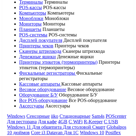
Терминалы
Терминалы
POS-кассы
POS-кассы
Компьютеры
Компьютеры
Моноблоки
Моноблоки
Мониторы
Мониторы
Планшеты
Планшеты
POS-системы
POS-системы
Дисплей покупателя
Дисплей покупателя
Принтеры чеков
Принтеры чеков
Сканеры штрихкода
Сканеры штрихкода
Денежные ящики
Денежные ящики
Принтеры этикеток (термопринтеры)
Принтеры
этикеток (термопринтеры)
Фискальные регистраторы
Фискальные
регистраторы
Кассовые аппараты
Кассовые аппараты
Весовое оборудование
Весовое оборудование
Оборудование Б/У
Оборудование Б/У
Все POS-оборудование
Все POS-оборудование
Аксессуары
Аксессуары
Windows
Сенсорные
iiko
Стационарные
Sam4s
POScenter
Для ресторана
Для кафе
4GB
С WiFi
R-Keeper
С USB
Windows 11
Для общепита
Для столовой
Смарт
Globalpos
10 дюймов
Core i3
Datavan
Для 1С
Windows 10
Posiflex