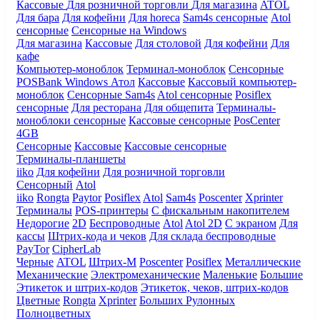
Кассовые
Для розничной торговли
Для магазина
ATOL
Для бара
Для кофейни
Для horeca
Sam4s сенсорные
Atol
сенсорные
Сенсорные на Windows
Для магазина
Кассовые
Для столовой
Для кофейни
Для
кафе
Компьютер-моноблок
Терминал-моноблок
Сенсорные
POSBank
Windows
Атол
Кассовые
Кассовый компьютер-
моноблок
Сенсорные Sam4s
Atol сенсорные
Posiflex
сенсорные
Для ресторана
Для общепита
Терминалы-
моноблоки сенсорные
Кассовые сенсорные
PosCenter
4GB
Сенсорные
Кассовые
Кассовые сенсорные
Терминалы-планшеты
iiko
Для кофейни
Для розничной торговли
Сенсорный
Atol
iiko
Rongta
Paytor
Posiflex
Atol
Sam4s
Poscenter
Xprinter
Терминалы
POS-принтеры
С фискальным накопителем
Недорогие
2D
Беспроводные
Atol
Atol 2D
С экраном
Для
кассы
Штрих-кода и чеков
Для склада беспроводные
PayTor
CipherLab
Черные
ATOL
Штрих-М
Poscenter
Posiflex
Металлические
Механические
Электромеханические
Маленькие
Большие
Этикеток и штрих-кодов
Этикеток, чеков, штрих-кодов
Цветные
Rongta
Xprinter
Больших
Рулонных
Полноцветных