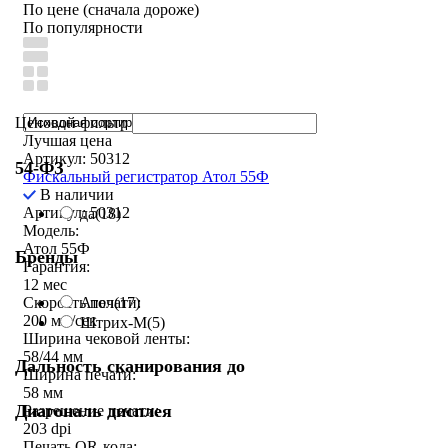
По цене (сначала дороже)
По популярности
Ценовой фильтр
Лучшая цена
Артикул: 50312
54-ФЗ
Фискальный регистратор Атол 55Ф
В наличии
Артикул: 50312
да
(18)
Модель:
Атол 55Ф
Бренды
Гарантия:
12 мес
Атол
(17)
Скорость печати:
200 мм/сек
Штрих-М
(5)
Ширина чековой ленты:
58/44 мм
Дальность сканирования до
Ширина печати:
58 мм
Диагональ дисплея
Разрешение печати:
203 dpi
Печать QR-кода: