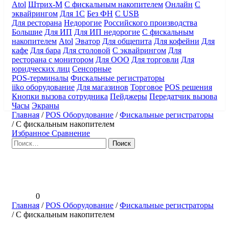
Atol
Штрих-М
С фискальным накопителем
Онлайн
С
эквайрингом
Для 1С
Без ФН
С USB
Для ресторана
Недорогие
Российского производства
Большие
Для ИП
Для ИП недорогие
С фискальным
накопителем
Atol
Эватор
Для общепита
Для кофейни
Для
кафе
Для бара
Для столовой
С эквайрингом
Для
ресторана с монитором
Для ООО
Для торговли
Для
юридческих лиц
Сенсорные
POS-терминалы
Фискальные регистраторы
iiko оборудование
Для магазинов
Торговое
POS решения
Кнопки вызова сотрудника
Пейджеры
Передатчик вызова
Часы
Экраны
Главная
/
POS Оборудование
/
Фискальные регистраторы
/
С фискальным накопителем
Избранное
Сравнение
Найти:
0
Главная
/
POS Оборудование
/
Фискальные регистраторы
/
С фискальным накопителем