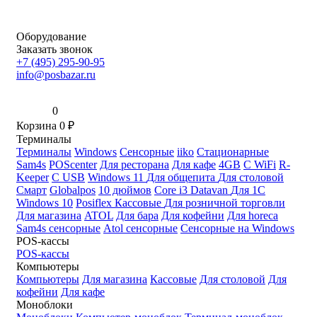
Оборудование
Заказать звонок
+7 (495) 295-90-95
info@posbazar.ru
0
Корзина
0
₽
Терминалы
Терминалы
Windows
Сенсорные
iiko
Стационарные
Sam4s
POScenter
Для ресторана
Для кафе
4GB
С WiFi
R-
Keeper
С USB
Windows 11
Для общепита
Для столовой
Смарт
Globalpos
10 дюймов
Core i3
Datavan
Для 1С
Windows 10
Posiflex
Кассовые
Для розничной торговли
Для магазина
ATOL
Для бара
Для кофейни
Для horeca
Sam4s сенсорные
Atol сенсорные
Сенсорные на Windows
POS-кассы
POS-кассы
Компьютеры
Компьютеры
Для магазина
Кассовые
Для столовой
Для
кофейни
Для кафе
Моноблоки