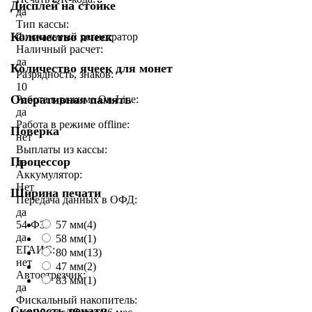
Дисплей на стойке
да
Тип кассы:
Количество ячеек
Фискальный регистратор
Наличный расчет:
да
Количество ячеек для монет
Разрядность, знаков:
10
Оперативная память
Работа в режиме On-Line:
да
Работа в режиме offline:
Поверка
нет
Выплаты из кассы:
Процессор
да
Аккумулятор:
Нет
Ширина печати
Передача данных в ОФД:
да
54-ФЗ:
57 мм
(4)
да
58 мм
(1)
ЕГАИС:
80 мм
(13)
нет
47 мм
(2)
Автоотрезчик:
83 мм
(1)
да
Фискальный накопитель:
Скорость печати