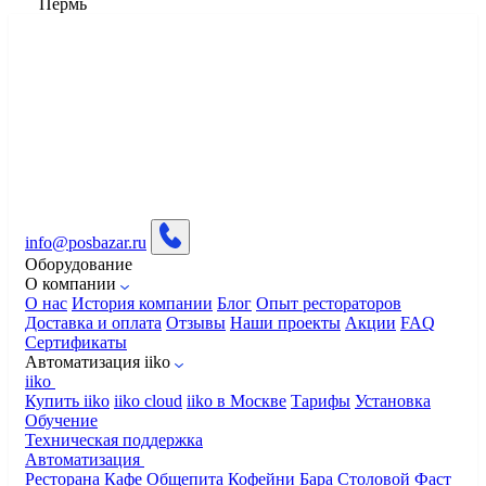
Пермь
info@posbazar.ru
Оборудование
О компании
О нас
История компании
Блог
Опыт рестораторов
Доставка и оплата
Отзывы
Наши проекты
Акции
FAQ
Сертификаты
Автоматизация iiko
iiko
Купить iiko
iiko cloud
iiko в Москве
Тарифы
Установка
Обучение
Техническая поддержка
Автоматизация
Ресторана
Кафе
Общепита
Кофейни
Бара
Столовой
Фаст