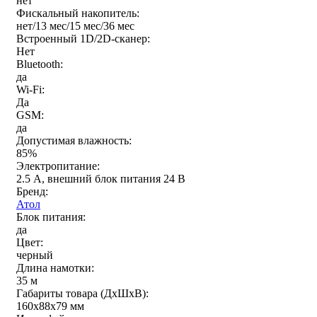
нет
Фискальный накопитель:
нет/13 мес/15 мес/36 мес
Встроенный 1D/2D-сканер:
Нет
Bluetooth:
да
Wi-Fi:
Да
GSM:
да
Допустимая влажность:
85%
Электропитание:
2.5 А, внешний блок питания 24 В
Бренд:
Атол
Блок питания:
да
Цвет:
черный
Длина намотки:
35 м
Габариты товара (ДxШxВ):
160х88х79 мм