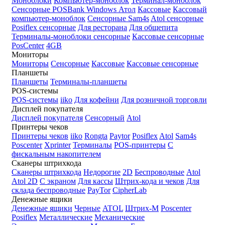
Моноблоки
Компьютер-моноблок
Терминал-моноблок
Сенсорные
POSBank
Windows
Атол
Кассовые
Кассовый
компьютер-моноблок
Сенсорные Sam4s
Atol сенсорные
Posiflex сенсорные
Для ресторана
Для общепита
Терминалы-моноблоки сенсорные
Кассовые сенсорные
PosCenter
4GB
Мониторы
Мониторы
Сенсорные
Кассовые
Кассовые сенсорные
Планшеты
Планшеты
Терминалы-планшеты
POS-системы
POS-системы
iiko
Для кофейни
Для розничной торговли
Дисплей покупателя
Дисплей покупателя
Сенсорный
Atol
Принтеры чеков
Принтеры чеков
iiko
Rongta
Paytor
Posiflex
Atol
Sam4s
Poscenter
Xprinter
Терминалы
POS-принтеры
С
фискальным накопителем
Сканеры штрихкода
Сканеры штрихкода
Недорогие
2D
Беспроводные
Atol
Atol 2D
С экраном
Для кассы
Штрих-кода и чеков
Для
склада беспроводные
PayTor
CipherLab
Денежные ящики
Денежные ящики
Черные
ATOL
Штрих-М
Poscenter
Posiflex
Металлические
Механические