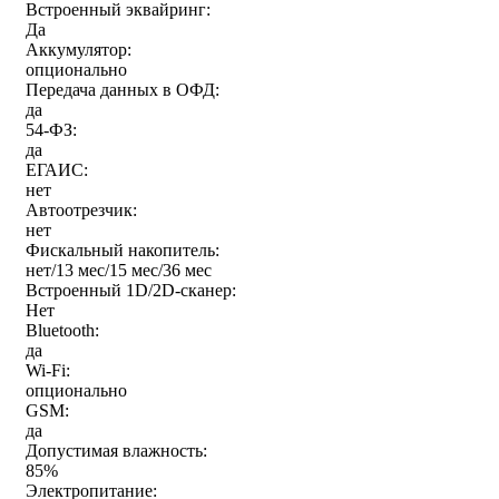
Встроенный эквайринг:
Да
Аккумулятор:
опционально
Передача данных в ОФД:
да
54-ФЗ:
да
ЕГАИС:
нет
Автоотрезчик:
нет
Фискальный накопитель:
нет/13 мес/15 мес/36 мес
Встроенный 1D/2D-сканер:
Нет
Bluetooth:
да
Wi-Fi:
опционально
GSM:
да
Допустимая влажность:
85%
Электропитание: