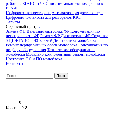
работы с ЕГАИС и ЧЗ
Списание алкоголя помарочно в
ЕГАИС
Цифровизация ресторана
Автоматизация доставки еды
Цифровая лояльность для ресторанов
ККТ
Тарифы
Сервисный центр
Замена ФН
Выездная настройка ФР
Консультация по
неисправности ФР
Ремонт ФР
Диагностика ФР
Создание
ЭЦП/ЕГАИС и ЧЗ ключей
Диагностика моноблока
Ремонт периферийных сбоев моноблока
Консультация по
подбору оборудования
Техническое обслуживание
моноблока
Модульно-компонентный ремонт моноблока
Настройка ОС и ПО моноблока
Контакты
Найти:
0
Корзина
0
₽