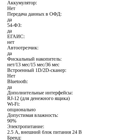
Аккумулятор:
Нет
Передача данных в ОФД:
да
54-ФЗ:
да
ЕГАИС:
нет
Автоотрезчик:
да
Фискальный накопитель:
нет/13 мес/15 мес/36 мес
Встроенный 1D/2D-сканер:
Нет
Bluetooth:
да
Дополнительные интерфейсы:
RJ-12 (для денежного ящика)
Wi-Fi:
опционально
Допустимая влажность:
90%
Электропитание:
2.5 А, внешний блок питания 24 В
Бренд: