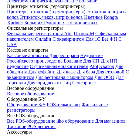
Электромеханические
Маленькие
Большие
Принтеры этикеток (термопринтеры)
Принтеры этикеток (термопринтеры)
Этикеток и штрих-
кодов
Этикеток, чеков, штрих-кодов
Цветные
Rongta
Xprinter
Больших
Рулонных
Полноцветных
Фискальные регистраторы
Фискальные регистраторы
Atol
Штрих-М
С фискальным
накопителем
Онлайн
С эквайрингом
Для 1С
Без ФН
С
USB
Кассовые аппараты
Кассовые аппараты
Для ресторана
Недорогие
Российского производства
Большие
Для ИП
Для ИП
недорогие
С фискальным накопителем
Atol
Эватор
Для
общепита
Для кофейни
Для кафе
Для бара
Для столовой
С
эквайрингом
Для ресторана с монитором
Для ООО
Для
торговли
Для юридческих лиц
Сенсорные
Весовое оборудование
Весовое оборудование
Оборудование Б/У
Оборудование Б/У
POS-терминалы
Фискальные
регистраторы
Все POS-оборудование
Все POS-оборудование
iiko оборудование
Для магазинов
Торговое
POS решения
Аксессуары