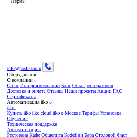
Пермь
info@posbazar.ru
Оборудование
О компании
О нас
История компании
Блог
Опыт рестораторов
Доставка и оплата
Отзывы
Наши проекты
Акции
FAQ
Сертификаты
Автоматизация iiko
iiko
Купить iiko
iiko cloud
iiko в Москве
Тарифы
Установка
Обучение
Техническая поддержка
Автоматизация
Ресторана
Кафе
Общепита
Кофейни
Бара
Столовой
Фаст