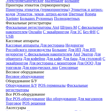
Электромеханические
Маленькие
Большие
Принтеры этикеток (термопринтеры)
Принтеры этикеток (термопринтеры)
Этикеток и штрих-
кодов
Этикеток, чеков, штрих-кодов
Цветные
Rongta
Xprinter
Больших
Рулонных
Полноцветных
Фискальные регистраторы
Фискальные регистраторы
Atol
Штрих-М
С фискальным
накопителем
Онлайн
С эквайрингом
Для 1С
Без ФН
С
USB
Кассовые аппараты
Кассовые аппараты
Для ресторана
Недорогие
Российского производства
Большие
Для ИП
Для ИП
недорогие
С фискальным накопителем
Atol
Эватор
Для
общепита
Для кофейни
Для кафе
Для бара
Для столовой
С
эквайрингом
Для ресторана с монитором
Для ООО
Для
торговли
Для юридческих лиц
Сенсорные
Весовое оборудование
Весовое оборудование
Оборудование Б/У
Оборудование Б/У
POS-терминалы
Фискальные
регистраторы
Все POS-оборудование
Все POS-оборудование
iiko оборудование
Для магазинов
Торговое
POS решения
Аксессуары