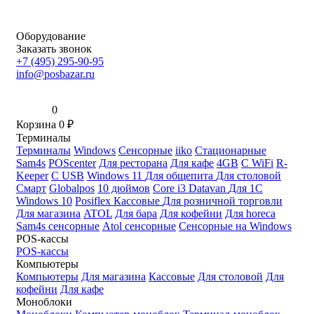
Оборудование
Заказать звонок
+7 (495) 295-90-95
info@posbazar.ru
0
Корзина
0
₽
Терминалы
Терминалы
Windows
Сенсорные
iiko
Стационарные
Sam4s
POScenter
Для ресторана
Для кафе
4GB
С WiFi
R-
Keeper
С USB
Windows 11
Для общепита
Для столовой
Смарт
Globalpos
10 дюймов
Core i3
Datavan
Для 1С
Windows 10
Posiflex
Кассовые
Для розничной торговли
Для магазина
ATOL
Для бара
Для кофейни
Для horeca
Sam4s сенсорные
Atol сенсорные
Сенсорные на Windows
POS-кассы
POS-кассы
Компьютеры
Компьютеры
Для магазина
Кассовые
Для столовой
Для
кофейни
Для кафе
Моноблоки