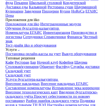
фуда
Пекарни
Школьной столовой
Кондитерской
Доставки еды
Кальянной
Ресторана суши
Шаурмишной
Кулинарии
Заведения
Пиццерии
Кухни
HoReCa
ЕГАИС
Цена
Приложения для iiko
Приложения для iiko
Интеграционные модули
Обучение бухгалтер-калькулятор
Номенклатура
ЕГАИС
Инвентаризация
Производство и
логистика
Сотрудники
Справочники
Финансы
Честный
знак
Тест-драйв iiko и оборудования
Услуги
Постановка онлайн-кассы на учет
Выкуп оборудования
Типовые решения
Кафе
Ресторан
Бар
Ночной клуб
Кофейня
Шаурма
Столовая/кулинария
Общепит
Фастфуд
Службы доставки
Складской учет
Складской учет
Услуги бухгалтера-калькулятора
Внесение накладных
Внесение накладных ЕГАИС
Составление номенклатуры
Исправление чека коррекции
Внесение технологических карт
Введение бухгалтерско-
складского учёта
Просчет себестоимости по новому
поставщику
Разбор ошибок складского учета
Подвязка
кодов к товарам ТН ВЭД
Настройка номенклатуры для