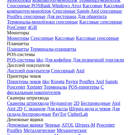
Моноблоки
Компьютер-моноблок
Терминал-моноблок
Сенсорные
POSBank
Windows
Атол
Кассовые
Кассовый
компьютер-моноблок
Сенсорные Sam4s
Atol сенсорные
Posiflex сенсорные
Для ресторана
Для общепита
Терминалы-моноблоки сенсорные
Кассовые сенсорные
PosCenter
4GB
Мониторы
Мониторы
Сенсорные
Кассовые
Кассовые сенсорные
Планшеты
Планшеты
Терминалы-планшеты
POS-системы
POS-системы
iiko
Для кофейни
Для розничной торговли
Дисплей покупателя
Дисплей покупателя
Сенсорный
Atol
Принтеры чеков
Принтеры чеков
iiko
Rongta
Paytor
Posiflex
Atol
Sam4s
Poscenter
Xprinter
Терминалы
POS-принтеры
С
фискальным накопителем
Сканеры штрихкода
Сканеры штрихкода
Недорогие
2D
Беспроводные
Atol
Atol 2D
С экраном
Для кассы
Штрих-кода и чеков
Для
склада беспроводные
PayTor
CipherLab
Денежные ящики
Денежные ящики
Черные
ATOL
Штрих-М
Poscenter
Posiflex
Металлические
Механические