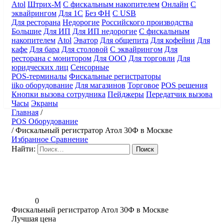
Atol
Штрих-М
С фискальным накопителем
Онлайн
С
эквайрингом
Для 1С
Без ФН
С USB
Для ресторана
Недорогие
Российского производства
Большие
Для ИП
Для ИП недорогие
С фискальным
накопителем
Atol
Эватор
Для общепита
Для кофейни
Для
кафе
Для бара
Для столовой
С эквайрингом
Для
ресторана с монитором
Для ООО
Для торговли
Для
юридческих лиц
Сенсорные
POS-терминалы
Фискальные регистраторы
iiko оборудование
Для магазинов
Торговое
POS решения
Кнопки вызова сотрудника
Пейджеры
Передатчик вызова
Часы
Экраны
Главная
/
POS Оборудование
/
Фискальный регистратор Атол 30Ф в Москве
Избранное
Сравнение
Найти:
0
Фискальный регистратор Атол 30Ф в Москве
Лучшая цена