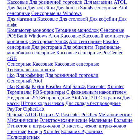
Кассовые
Для розничной торговли
Для магазина
ATOL
Для бара
Для кофейни
Для horeca
Sam4s сенсорные
Atol
сенсорные
Сенсорные на Windows
Для магазина
Кассовые
Для столовой
Для кофейни
Для
кафе
Компьютер-моноблок
Терминал-моноблок
Сенсорные
POSBank
Windows
Атол
Кассовые
Кассовый компьютер-
моноблок
Сенсорные Sam4s
Atol сенсорные
Posiflex
сенсорные
Для ресторана
Для общепита
Терминалы-
моноблоки сенсорные
Кассовые сенсорные
PosCenter
4GB
Сенсорные
Кассовые
Кассовые сенсорные
Терминалы-планшеты
iiko
Для кофейни
Для розничной торговли
Сенсорный
Atol
iiko
Rongta
Paytor
Posiflex
Atol
Sam4s
Poscenter
Xprinter
Терминалы
POS-принтеры
С фискальным накопителем
Недорогие
2D
Беспроводные
Atol
Atol 2D
С экраном
Для
кассы
Штрих-кода и чеков
Для склада беспроводные
PayTor
CipherLab
Черные
ATOL
Штрих-М
Poscenter
Posiflex
Металлические
Механические
Электромеханические
Маленькие
Большие
Этикеток и штрих-кодов
Этикеток, чеков, штрих-кодов
Цветные
Rongta
Xprinter
Больших
Рулонных
Полноцветных