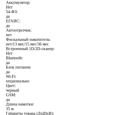
Аккумулятор:
Нет
54-ФЗ:
да
ЕГАИС:
да
Автоотрезчик:
нет
Фискальный накопитель:
нет/13 мес/15 мес/36 мес
Встроенный 1D/2D-сканер:
Нет
Bluetooth:
да
Блок питания:
да
Wi-Fi:
опционально
Цвет:
черный
GSM:
да
Длина намотки:
35 м
Габариты товара (ДxШxВ):