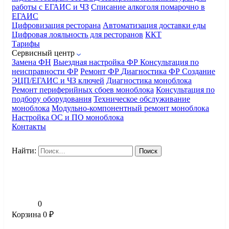
работы с ЕГАИС и ЧЗ
Списание алкоголя помарочно в
ЕГАИС
Цифровизация ресторана
Автоматизация доставки еды
Цифровая лояльность для ресторанов
ККТ
Тарифы
Сервисный центр
Замена ФН
Выездная настройка ФР
Консультация по
неисправности ФР
Ремонт ФР
Диагностика ФР
Создание
ЭЦП/ЕГАИС и ЧЗ ключей
Диагностика моноблока
Ремонт периферийных сбоев моноблока
Консультация по
подбору оборудования
Техническое обслуживание
моноблока
Модульно-компонентный ремонт моноблока
Настройка ОС и ПО моноблока
Контакты
Найти:
0
Корзина
0
₽