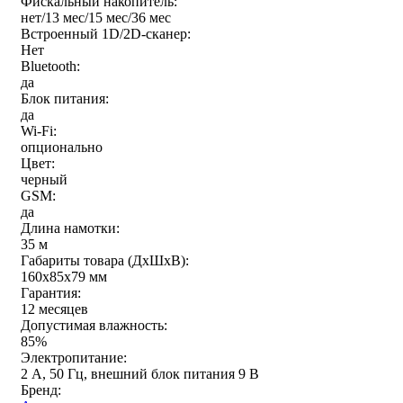
Фискальный накопитель:
нет/13 мес/15 мес/36 мес
Встроенный 1D/2D-сканер:
Нет
Bluetooth:
да
Блок питания:
да
Wi-Fi:
опционально
Цвет:
черный
GSM:
да
Длина намотки:
35 м
Габариты товара (ДxШxВ):
160х85х79 мм
Гарантия:
12 месяцев
Допустимая влажность:
85%
Электропитание:
2 А, 50 Гц, внешний блок питания 9 В
Бренд: