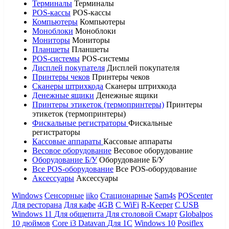
Терминалы
Терминалы
POS-кассы
POS-кассы
Компьютеры
Компьютеры
Моноблоки
Моноблоки
Мониторы
Мониторы
Планшеты
Планшеты
POS-системы
POS-системы
Дисплей покупателя
Дисплей покупателя
Принтеры чеков
Принтеры чеков
Сканеры штрихкода
Сканеры штрихкода
Денежные ящики
Денежные ящики
Принтеры этикеток (термопринтеры)
Принтеры
этикеток (термопринтеры)
Фискальные регистраторы
Фискальные
регистраторы
Кассовые аппараты
Кассовые аппараты
Весовое оборудование
Весовое оборудование
Оборудование Б/У
Оборудование Б/У
Все POS-оборудование
Все POS-оборудование
Аксессуары
Аксессуары
Windows
Сенсорные
iiko
Стационарные
Sam4s
POScenter
Для ресторана
Для кафе
4GB
С WiFi
R-Keeper
С USB
Windows 11
Для общепита
Для столовой
Смарт
Globalpos
10 дюймов
Core i3
Datavan
Для 1С
Windows 10
Posiflex