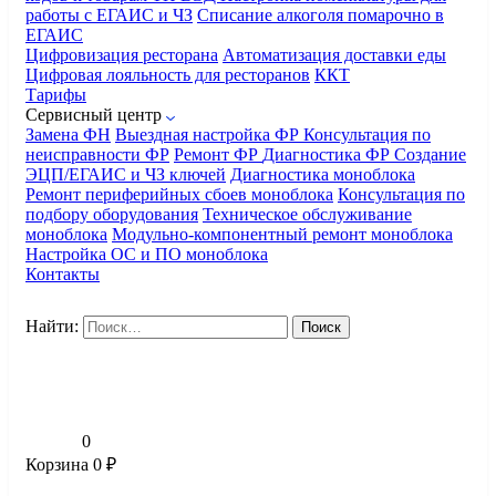
работы с ЕГАИС и ЧЗ
Списание алкоголя помарочно в
ЕГАИС
Цифровизация ресторана
Автоматизация доставки еды
Цифровая лояльность для ресторанов
ККТ
Тарифы
Сервисный центр
Замена ФН
Выездная настройка ФР
Консультация по
неисправности ФР
Ремонт ФР
Диагностика ФР
Создание
ЭЦП/ЕГАИС и ЧЗ ключей
Диагностика моноблока
Ремонт периферийных сбоев моноблока
Консультация по
подбору оборудования
Техническое обслуживание
моноблока
Модульно-компонентный ремонт моноблока
Настройка ОС и ПО моноблока
Контакты
Найти:
0
Корзина
0
₽