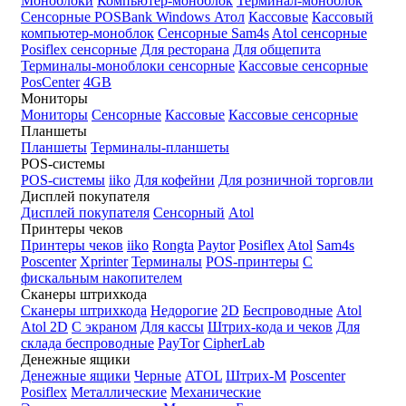
Моноблоки
Компьютер-моноблок
Терминал-моноблок
Сенсорные
POSBank
Windows
Атол
Кассовые
Кассовый
компьютер-моноблок
Сенсорные Sam4s
Atol сенсорные
Posiflex сенсорные
Для ресторана
Для общепита
Терминалы-моноблоки сенсорные
Кассовые сенсорные
PosCenter
4GB
Мониторы
Мониторы
Сенсорные
Кассовые
Кассовые сенсорные
Планшеты
Планшеты
Терминалы-планшеты
POS-системы
POS-системы
iiko
Для кофейни
Для розничной торговли
Дисплей покупателя
Дисплей покупателя
Сенсорный
Atol
Принтеры чеков
Принтеры чеков
iiko
Rongta
Paytor
Posiflex
Atol
Sam4s
Poscenter
Xprinter
Терминалы
POS-принтеры
С
фискальным накопителем
Сканеры штрихкода
Сканеры штрихкода
Недорогие
2D
Беспроводные
Atol
Atol 2D
С экраном
Для кассы
Штрих-кода и чеков
Для
склада беспроводные
PayTor
CipherLab
Денежные ящики
Денежные ящики
Черные
ATOL
Штрих-М
Poscenter
Posiflex
Металлические
Механические