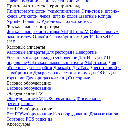
Электромеханические
Маленькие
Большие
Принтеры этикеток (термопринтеры)
Принтеры этикеток (термопринтеры)
Этикеток и штрих-
кодов
Этикеток, чеков, штрих-кодов
Цветные
Rongta
Xprinter
Больших
Рулонных
Полноцветных
Фискальные регистраторы
Фискальные регистраторы
Atol
Штрих-М
С фискальным
накопителем
Онлайн
С эквайрингом
Для 1С
Без ФН
С
USB
Кассовые аппараты
Кассовые аппараты
Для ресторана
Недорогие
Российского производства
Большие
Для ИП
Для ИП
недорогие
С фискальным накопителем
Atol
Эватор
Для
общепита
Для кофейни
Для кафе
Для бара
Для столовой
С
эквайрингом
Для ресторана с монитором
Для ООО
Для
торговли
Для юридческих лиц
Сенсорные
Весовое оборудование
Весовое оборудование
Оборудование Б/У
Оборудование Б/У
POS-терминалы
Фискальные
регистраторы
Все POS-оборудование
Все POS-оборудование
iiko оборудование
Для магазинов
Торговое
POS решения
Аксессуары