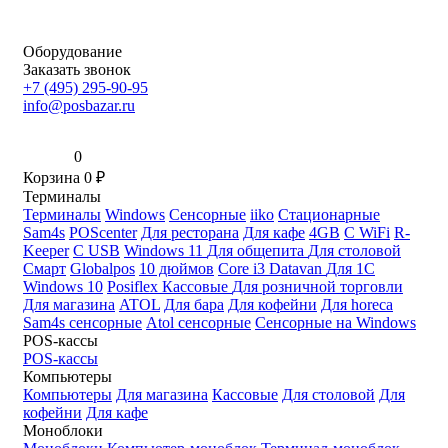
Оборудование
Заказать звонок
+7 (495) 295-90-95
info@posbazar.ru
0
Корзина
0
₽
Терминалы
Терминалы
Windows
Сенсорные
iiko
Стационарные
Sam4s
POScenter
Для ресторана
Для кафе
4GB
С WiFi
R-
Keeper
С USB
Windows 11
Для общепита
Для столовой
Смарт
Globalpos
10 дюймов
Core i3
Datavan
Для 1С
Windows 10
Posiflex
Кассовые
Для розничной торговли
Для магазина
ATOL
Для бара
Для кофейни
Для horeca
Sam4s сенсорные
Atol сенсорные
Сенсорные на Windows
POS-кассы
POS-кассы
Компьютеры
Компьютеры
Для магазина
Кассовые
Для столовой
Для
кофейни
Для кафе
Моноблоки