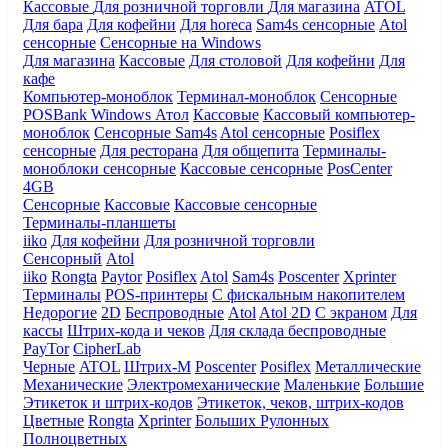
Кассовые
Для розничной торговли
Для магазина
ATOL
Для бара
Для кофейни
Для horeca
Sam4s сенсорные
Atol
сенсорные
Сенсорные на Windows
Для магазина
Кассовые
Для столовой
Для кофейни
Для
кафе
Компьютер-моноблок
Терминал-моноблок
Сенсорные
POSBank
Windows
Атол
Кассовые
Кассовый компьютер-
моноблок
Сенсорные Sam4s
Atol сенсорные
Posiflex
сенсорные
Для ресторана
Для общепита
Терминалы-
моноблоки сенсорные
Кассовые сенсорные
PosCenter
4GB
Сенсорные
Кассовые
Кассовые сенсорные
Терминалы-планшеты
iiko
Для кофейни
Для розничной торговли
Сенсорный
Atol
iiko
Rongta
Paytor
Posiflex
Atol
Sam4s
Poscenter
Xprinter
Терминалы
POS-принтеры
С фискальным накопителем
Недорогие
2D
Беспроводные
Atol
Atol 2D
С экраном
Для
кассы
Штрих-кода и чеков
Для склада беспроводные
PayTor
CipherLab
Черные
ATOL
Штрих-М
Poscenter
Posiflex
Металлические
Механические
Электромеханические
Маленькие
Большие
Этикеток и штрих-кодов
Этикеток, чеков, штрих-кодов
Цветные
Rongta
Xprinter
Больших
Рулонных
Полноцветных