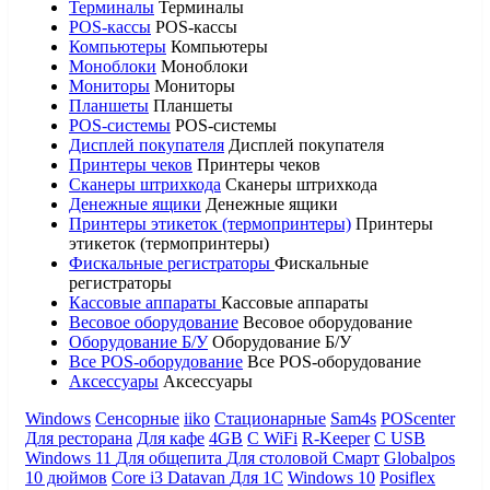
Терминалы
Терминалы
POS-кассы
POS-кассы
Компьютеры
Компьютеры
Моноблоки
Моноблоки
Мониторы
Мониторы
Планшеты
Планшеты
POS-системы
POS-системы
Дисплей покупателя
Дисплей покупателя
Принтеры чеков
Принтеры чеков
Сканеры штрихкода
Сканеры штрихкода
Денежные ящики
Денежные ящики
Принтеры этикеток (термопринтеры)
Принтеры
этикеток (термопринтеры)
Фискальные регистраторы
Фискальные
регистраторы
Кассовые аппараты
Кассовые аппараты
Весовое оборудование
Весовое оборудование
Оборудование Б/У
Оборудование Б/У
Все POS-оборудование
Все POS-оборудование
Аксессуары
Аксессуары
Windows
Сенсорные
iiko
Стационарные
Sam4s
POScenter
Для ресторана
Для кафе
4GB
С WiFi
R-Keeper
С USB
Windows 11
Для общепита
Для столовой
Смарт
Globalpos
10 дюймов
Core i3
Datavan
Для 1С
Windows 10
Posiflex