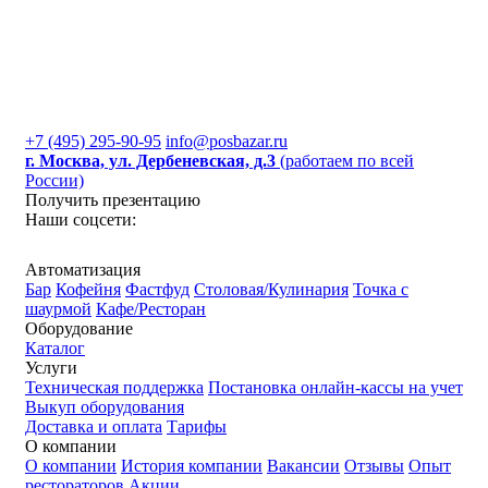
+7 (495) 295-90-95
info@posbazar.ru
г. Москва, ул. Дербеневская, д.3
(работаем по всей
России)
Получить презентацию
Наши соцсети:
Автоматизация
Бар
Кофейня
Фастфуд
Столовая/Кулинария
Точка с
шаурмой
Кафе/Ресторан
Оборудование
Каталог
Услуги
Техническая поддержка
Постановка онлайн-кассы на учет
Выкуп оборудования
Доставка и оплата
Тарифы
О компании
О компании
История компании
Вакансии
Отзывы
Опыт
рестораторов
Акции