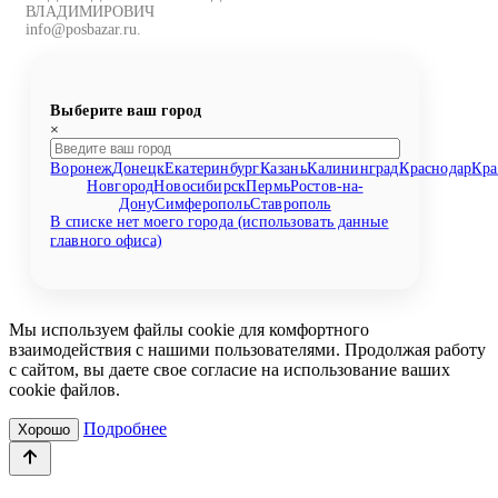
ВЛАДИМИРОВИЧ
info@posbazar.ru.
Выберите ваш город
×
Воронеж
Донецк
Екатеринбург
Казань
Калининград
Краснодар
Кра
Новгород
Новосибирск
Пермь
Ростов-на-
Дону
Симферополь
Ставрополь
В списке нет моего города (использовать данные
главного офиса)
Мы используем файлы cookie для комфортного
взаимодействия с нашими пользователями. Продолжая работу
с сайтом, вы даете свое согласие на использование ваших
cookie файлов.
Подробнее
Хорошо