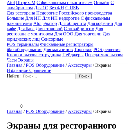
Atol
Штрих-М
С фискальным накопителем
Онлайн
С
эквайрингом
Для 1С
Без ФН
С USB
Для ресторана
Недорогие
Российского производства
Большие
Для ИП
Для ИП недорогие
С фискальным
накопителем
Atol
Эватор
Для общепита
Для кофейни
Для
кафе
Для бара
Для столовой
С эквайрингом
Для
ресторана с монитором
Для ООО
Для торговли
Для
юридческих лиц
Сенсорные
POS-терминалы
Фискальные регистраторы
iiko оборудование
Для магазинов
Торговое
POS решения
Кнопки вызова сотрудника
Пейджеры
Передатчик вызова
Часы
Экраны
Главная
/
POS Оборудование
/
Аксессуары
/
Экраны
Избранное
Сравнение
Найти:
0
Главная
/
POS Оборудование
/
Аксессуары
/
Экраны
Экраны для ресторанного