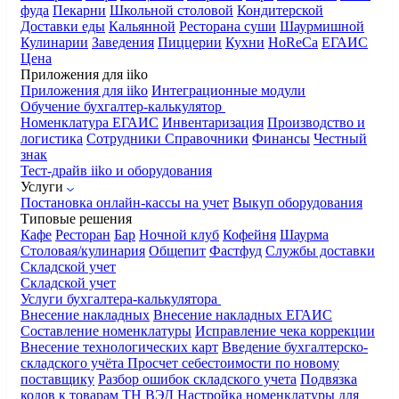
фуда
Пекарни
Школьной столовой
Кондитерской
Доставки еды
Кальянной
Ресторана суши
Шаурмишной
Кулинарии
Заведения
Пиццерии
Кухни
HoReCa
ЕГАИС
Цена
Приложения для iiko
Приложения для iiko
Интеграционные модули
Обучение бухгалтер-калькулятор
Номенклатура
ЕГАИС
Инвентаризация
Производство и
логистика
Сотрудники
Справочники
Финансы
Честный
знак
Тест-драйв iiko и оборудования
Услуги
Постановка онлайн-кассы на учет
Выкуп оборудования
Типовые решения
Кафе
Ресторан
Бар
Ночной клуб
Кофейня
Шаурма
Столовая/кулинария
Общепит
Фастфуд
Службы доставки
Складской учет
Складской учет
Услуги бухгалтера-калькулятора
Внесение накладных
Внесение накладных ЕГАИС
Составление номенклатуры
Исправление чека коррекции
Внесение технологических карт
Введение бухгалтерско-
складского учёта
Просчет себестоимости по новому
поставщику
Разбор ошибок складского учета
Подвязка
кодов к товарам ТН ВЭД
Настройка номенклатуры для