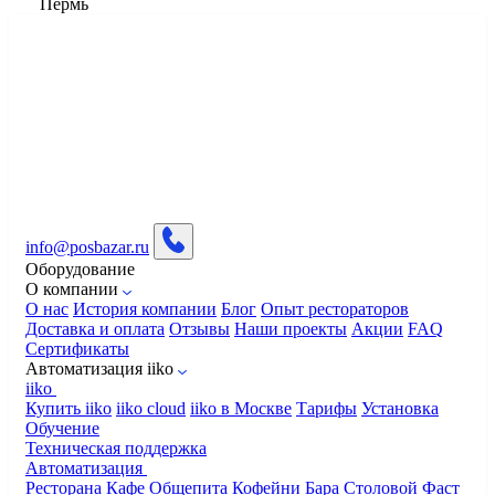
Пермь
info@posbazar.ru
Оборудование
О компании
О нас
История компании
Блог
Опыт рестораторов
Доставка и оплата
Отзывы
Наши проекты
Акции
FAQ
Сертификаты
Автоматизация iiko
iiko
Купить iiko
iiko cloud
iiko в Москве
Тарифы
Установка
Обучение
Техническая поддержка
Автоматизация
Ресторана
Кафе
Общепита
Кофейни
Бара
Столовой
Фаст