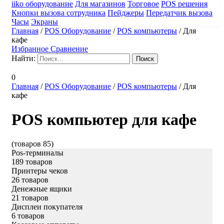
iiko оборудование
Для магазинов
Торговое
POS решения
Кнопки вызова сотрудника
Пейджеры
Передатчик вызова
Часы
Экраны
Главная
/
POS Оборудование
/
POS компьютеры
/
Для
кафе
Избранное
Сравнение
Найти:
0
Главная
/
POS Оборудование
/
POS компьютеры
/
Для
кафе
POS компьютер для кафе
(товаров 85)
Pos-терминалы
189 товаров
Принтеры чеков
26 товаров
Денежные ящики
21 товаров
Дисплеи покупателя
6 товаров