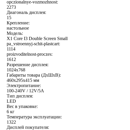
opczionalnye-vozmozhnost:
2273
Диагональ дисплея:
15
Крепление:
настольное
Модель:
X1 Core I3 Double Screen Small
pa_vstroennyj-schit-plastcart:
1114
proizvoditelnost-proczes:
1612
Разрешение дисплея:
1024x768
Габариты товара (ДxШxВ):
460x295x415 мм
Электропитание:
100-240V / 12V/5A
Тип дисплея:
LED
Вес в упаковке:
6 кг
Температура эксплуатации:
1322
Дисплей покупателя: