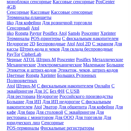
моноблоки сенсорные
Кассовые сенсорные
PosCenter
4GB
Сенсорные
Кассовые
Кассовые сенсорные
Терминалы-планшеты
iiko
Для кофейни
Для розничной торговли
Сенсорный
Atol
iiko
Rongta
Paytor
Posiflex
Atol
Sam4s
Poscenter
Xprinter
Терминалы
POS-принтеры
С фискальным накопителем
Недорогие
2D
Беспроводные
Atol
Atol 2D
С экраном
Для
кассы
Штрих-кода и чеков
Для склада беспроводные
PayTor
CipherLab
Черные
ATOL
Штрих-М
Poscenter
Posiflex
Металлические
Механические
Электромеханические
Маленькие
Большие
Этикеток и штрих-кодов
Этикеток, чеков, штрих-кодов
Цветные
Rongta
Xprinter
Больших
Рулонных
Полноцветных
Atol
Штрих-М
С фискальным накопителем
Онлайн
С
эквайрингом
Для 1С
Без ФН
С USB
Для ресторана
Недорогие
Российского производства
Большие
Для ИП
Для ИП недорогие
С фискальным
накопителем
Atol
Эватор
Для общепита
Для кофейни
Для
кафе
Для бара
Для столовой
С эквайрингом
Для
ресторана с монитором
Для ООО
Для торговли
Для
юридческих лиц
Сенсорные
POS-терминалы
Фискальные регистраторы