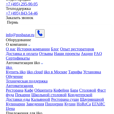
+7 (495) 295-90-95
Техподдержка
+7 (495) 843-54-46
Заказать звонок
Пермь
info@posbazar.ru
Оборудование
О компании
О нас
История компании
Блог
Опыт рестораторов
Доставка и оплата
Отзывы
Наши проекты
Акции
FAQ
Сертификаты
Автоматизация iiko
iiko
Купить iiko
iiko cloud
iiko в Москве
Тарифы
Установка
Обучение
Техническая поддержка
Автоматизация
Ресторана
Кафе
Общепита
Кофейни
Бара
Столовой
Фаст
фуда
Пекарни
Школьной столовой
Кондитерской
Доставки еды
Кальянной
Ресторана суши
Шаурмишной
Кулинарии
Заведения
Пиццерии
Кухни
HoReCa
ЕГАИС
Цена
Приложения для iiko