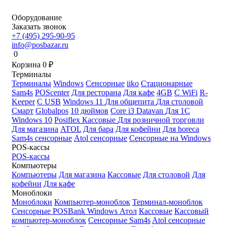
Оборудование
Заказать звонок
+7 (495) 295-90-95
info@posbazar.ru
0
Корзина
0
₽
Терминалы
Терминалы
Windows
Сенсорные
iiko
Стационарные
Sam4s
POScenter
Для ресторана
Для кафе
4GB
С WiFi
R-
Keeper
С USB
Windows 11
Для общепита
Для столовой
Смарт
Globalpos
10 дюймов
Core i3
Datavan
Для 1С
Windows 10
Posiflex
Кассовые
Для розничной торговли
Для магазина
ATOL
Для бара
Для кофейни
Для horeca
Sam4s сенсорные
Atol сенсорные
Сенсорные на Windows
POS-кассы
POS-кассы
Компьютеры
Компьютеры
Для магазина
Кассовые
Для столовой
Для
кофейни
Для кафе
Моноблоки
Моноблоки
Компьютер-моноблок
Терминал-моноблок
Сенсорные
POSBank
Windows
Атол
Кассовые
Кассовый
компьютер-моноблок
Сенсорные Sam4s
Atol сенсорные