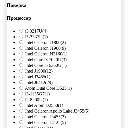
Поверка
Процессор
i3 3217U
(4)
i5-3337U
(1)
Intel Celeron J1800
(2)
Intel Celeron J1900
(9)
Intel Celeron N3160
(1)
Intel Core i3 7020U
(3)
Intel Core i5 6360U
(1)
Intel J1900
(12)
Intel J3455
(1)
Intel J6412
(29)
Atom Dual Core D525
(1)
i3-1135G7
(1)
i5-8260U
(1)
Intel Atom D2550
(1)
Intel Celeron Apollo Lake J3455
(5)
Intel Celeron J3455
(3)
Intel Celeron J4125
(5)