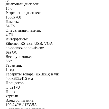
Диагональ дисплея:
15,6
Разрешение дисплея:
1366x768
Память:
64 Гб
Оперативная память:
4 Гб
Интерфейсы:
Ethernet, RS-232, USB, VGA
tip-operaczionnoj-sistem:
Без ОС
Вес в упаковке:
5 кг
Гарантия:
1 год
Габариты товара (ДxШxВ) в уп:
460x295x415 мм
Процессор:
i3 3217U
Цвет:
черный
Электропитание:
100-240V / 12V/5A