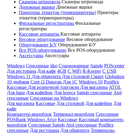
Сканеры штрихкода
Сканеры штрихкода
Денежные ящики
Денежные ящики
Принтеры этикеток (термопринтеры)
Принтеры
этикеток (термопринтеры)
Фискальные регистраторы
Фискальные
регистраторы
Кассовые аппараты
Кассовые аппараты
Весовое оборудование
Весовое оборудование
Оборудование Б/У
Оборудование Б/У
Все POS-оборудование
Все POS-оборудование
Аксессуары
Аксессуары
Windows
Сенсорные
iiko
Стационарные
Sam4s
POScenter
Для ресторана
Для кафе
4GB
С WiFi
R-Keeper
С USB
Windows 11
Для общепита
Для столовой
Смарт
Globalpos
10 дюймов
Core i3
Datavan
Для 1С
Windows 10
Posiflex
Кассовые
Для розничной торговли
Для магазина
ATOL
Для бара
Для кофейни
Для horeca
Sam4s сенсорные
Atol
сенсорные
Сенсорные на Windows
Для магазина
Кассовые
Для столовой
Для кофейни
Для
кафе
Компьютер-моноблок
Терминал-моноблок
Сенсорные
POSBank
Windows
Атол
Кассовые
Кассовый компьютер-
моноблок
Сенсорные Sam4s
Atol сенсорные
Posiflex
сенсорные
Для ресторана
Для общепита
Терминалы-