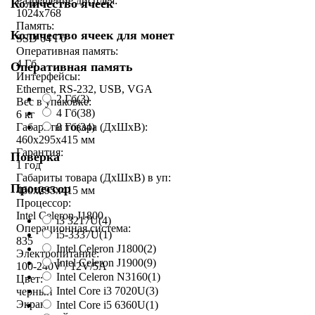
Разрешение дисплея:
Количество ячеек
1024x768
Память:
Количество ячеек для монет
SSD 64 Гб
Оперативная память:
4 Гб
Оперативная память
Интерфейсы:
Ethernet, RS-232, USB, VGA
2 Гб
(3)
Вес в упаковке:
4 Гб
(38)
6 кг
8 Гб
(34)
Габариты товара (ДxШxВ):
460x295x415 мм
Гарантия:
Поверка
1 год
Габариты товара (ДxШxВ) в уп:
Процессор
460x295x415 мм
Процессор:
Intel Celeron J1800
i3 3217U
(4)
Операционная система:
i5-3337U
(1)
835
Intel Celeron J1800
(2)
Электропитание:
Intel Celeron J1900
(9)
100-240V / 12V/5A
Intel Celeron N3160
(1)
Цвет:
Intel Core i3 7020U
(3)
черный
Экран:
Intel Core i5 6360U
(1)