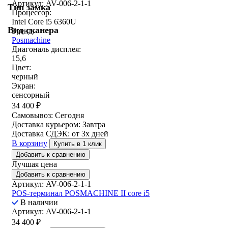
Артикул: AV-006-2-1-1
Тип замка
Процессор:
Intel Core i5 6360U
Вид сканера
Бренд:
Posmachine
Диагональ дисплея:
15,6
Цвет:
черный
Экран:
сенсорный
34 400
₽
Самовывоз:
Сегодня
Доставка курьером:
Завтра
Доставка СДЭК:
от 3х дней
В корзину
Купить в 1 клик
Добавить к сравнению
Лучшая цена
Добавить к сравнению
Артикул: AV-006-2-1-1
POS-терминал POSMACHINE II core i5
В наличии
Артикул: AV-006-2-1-1
34 400
₽