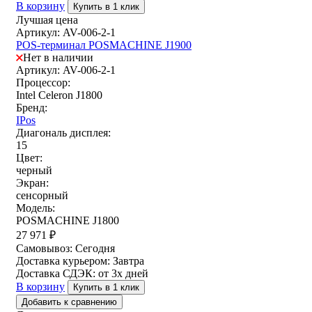
В корзину
Купить в 1 клик
Лучшая цена
Артикул: AV-006-2-1
POS-терминал POSMACHINE J1900
Нет в наличии
Артикул: AV-006-2-1
Процессор:
Intel Celeron J1800
Бренд:
IPos
Диагональ дисплея:
15
Цвет:
черный
Экран:
сенсорный
Модель:
POSMACHINE J1800
27 971
₽
Самовывоз:
Сегодня
Доставка курьером:
Завтра
Доставка СДЭК:
от 3х дней
В корзину
Купить в 1 клик
Добавить к сравнению