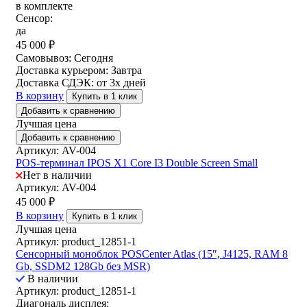
в комплекте
Сенсор:
да
45 000
₽
Самовывоз:
Сегодня
Доставка курьером:
Завтра
Доставка СДЭК:
от 3х дней
В корзину
Купить в 1 клик
Добавить к сравнению
Лучшая цена
Добавить к сравнению
Артикул: AV-004
POS-терминал IPOS X1 Core I3 Double Screen Small
Нет в наличии
Артикул: AV-004
45 000
₽
В корзину
Купить в 1 клик
Лучшая цена
Артикул: product_12851-1
Сенсорный моноблок POSCenter Atlas (15″, J4125, RAM 8
Gb, SSDM2 128Gb без MSR)
В наличии
Артикул: product_12851-1
Диагональ дисплея: