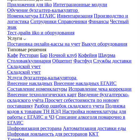
Приложения для iiko
Интеграционные модули
Обучение бухгалтер-калькулятор
Номенклатура
ЕГАИС
Инвентаризация
Производство и
логистика
Сотрудники
Справочники
Финансы
Честный
знак
Тест-драйв iiko и оборудования
Услуги
Постановка онлайн-кассы на учет
Выкуп оборудования
Типовые решения
Кафе
Ресторан
Бар
Ночной клуб
Кофейня
Шаурма
Столовая/кулинария
Общепит
Фастфуд
Службы доставки
Складской учет
Складской учет
Услуги бухгалтера-калькулятора
Внесение накладных
Внесение накладных ЕГАИС
Составление номенклатуры
Исправление чека коррекции
Внесение технологических карт
Введение бухгалтерско-
складского учёта
Просчет себестоимости по новому
поставщику
Разбор ошибок складского учета
Подвязка
кодов к товарам ТН ВЭД
Настройка номенклатуры для
работы с ЕГАИС и ЧЗ
Списание алкоголя помарочно в
ЕГАИС
Цифровизация ресторана
Автоматизация доставки еды
Цифровая лояльность для ресторанов
ККТ
Тарифы