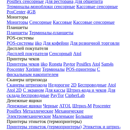
Posiflex сенсорные
Для ресторана
Для общепита
Терминалы-моноблоки сенсорные
Кассовые сенсорные
PosCenter
4GB
Мониторы
Мониторы
Сенсорные
Кассовые
Кассовые сенсорные
Планшеты
Планшеты
Терминалы-планшеты
POS-системы
POS-системы
iiko
Для кофейни
Для розничной торговли
Дисплей покупателя
Дисплей покупателя
Сенсорный
Atol
Принтеры чеков
Принтеры чеков
iiko
Rongta
Paytor
Posiflex
Atol
Sam4s
Poscenter
Xprinter
Терминалы
POS-принтеры
С
фискальным накопителем
Сканеры штрихкода
Сканеры штрихкода
Недорогие
2D
Беспроводные
Atol
Atol 2D
С экраном
Для кассы
Штрих-кода и чеков
Для
склада беспроводные
PayTor
CipherLab
Денежные ящики
Денежные ящики
Черные
ATOL
Штрих-М
Poscenter
Posiflex
Металлические
Механические
Электромеханические
Маленькие
Большие
Принтеры этикеток (термопринтеры)
Принтеры этикеток (термопринтеры)
Этикеток и штрих-