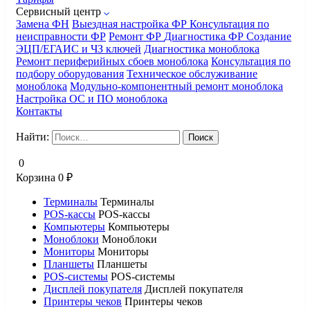
Сервисный центр
Замена ФН
Выездная настройка ФР
Консультация по
неисправности ФР
Ремонт ФР
Диагностика ФР
Создание
ЭЦП/ЕГАИС и ЧЗ ключей
Диагностика моноблока
Ремонт периферийных сбоев моноблока
Консультация по
подбору оборудования
Техническое обслуживание
моноблока
Модульно-компонентный ремонт моноблока
Настройка ОС и ПО моноблока
Контакты
Найти:
0
Корзина
0
₽
Терминалы
Терминалы
POS-кассы
POS-кассы
Компьютеры
Компьютеры
Моноблоки
Моноблоки
Мониторы
Мониторы
Планшеты
Планшеты
POS-системы
POS-системы
Дисплей покупателя
Дисплей покупателя
Принтеры чеков
Принтеры чеков