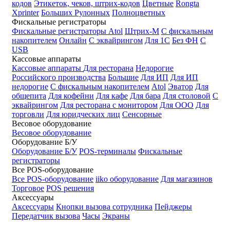
кодов
Этикеток, чеков, штрих-кодов
Цветные
Rongta
Xprinter
Больших
Рулонных
Полноцветных
Фискальные регистраторы
Фискальные регистраторы
Atol
Штрих-М
С фискальным
накопителем
Онлайн
С эквайрингом
Для 1С
Без ФН
С
USB
Кассовые аппараты
Кассовые аппараты
Для ресторана
Недорогие
Российского производства
Большие
Для ИП
Для ИП
недорогие
С фискальным накопителем
Atol
Эватор
Для
общепита
Для кофейни
Для кафе
Для бара
Для столовой
С
эквайрингом
Для ресторана с монитором
Для ООО
Для
торговли
Для юридческих лиц
Сенсорные
Весовое оборудование
Весовое оборудование
Оборудование Б/У
Оборудование Б/У
POS-терминалы
Фискальные
регистраторы
Все POS-оборудование
Все POS-оборудование
iiko оборудование
Для магазинов
Торговое
POS решения
Аксессуары
Аксессуары
Кнопки вызова сотрудника
Пейджеры
Передатчик вызова
Часы
Экраны