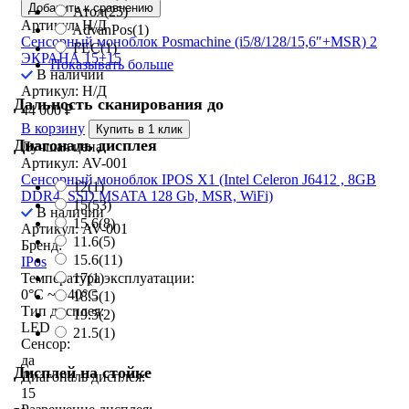
Добавить к сравнению
Атол
(25)
Артикул: Н/Д
AdvanPos
(1)
Сенсорный моноблок Posmachine (i5/8/128/15,6″+MSR) 2
FEC
(1)
ЭКРАНА 15+15
Показывать больше
В наличии
Артикул: Н/Д
Дальность сканирования до
44 000
₽
В корзину
Купить в 1 клик
Диагональ дисплея
Лучшая цена
Артикул: AV-001
Сенсорный моноблок IPOS X1 (Intel Celeron J6412 , 8GB
12
(1)
DDR4, SSD MSATA 128 Gb, MSR, WiFi)
15
(53)
В наличии
15,6
(8)
Артикул: AV-001
11.6
(5)
Бренд:
15.6
(11)
IPos
17
(1)
Температура эксплуатации:
0°C ~ +40°C
18.5
(1)
Тип дисплея:
19.5
(2)
LED
21.5
(1)
Сенсор:
да
Дисплей на стойке
Диагональ дисплея:
15