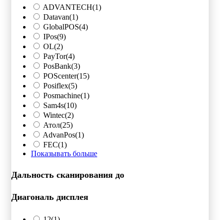
ADVANTECH
(1)
Datavan
(1)
GlobalPOS
(4)
IPos
(9)
OL
(2)
PayTor
(4)
PosBank
(3)
POScenter
(15)
Posiflex
(5)
Posmachine
(1)
Sam4s
(10)
Wintec
(2)
Атол
(25)
AdvanPos
(1)
FEC
(1)
Показывать больше
Дальность сканирования до
Диагональ дисплея
12
(1)