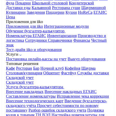
фуда
Пекарни
Школьной столовой
Кондитерской
Доставки еды
Кальянной
Ресторана суши
Шаурмишной
Кулинарии
Заведения
Пиццерии
Кухни
HoReCa
ЕГАИС
Цена
Приложения для iiko
Приложения для iiko
Интеграционные модули
Обучение бухгалтер-калькулятор
Номенклатура
ЕГАИС
Инвентаризация
Производство и
логистика
Сотрудники
Справочники
Финансы
Честный
знак
Тест-драйв iiko и оборудования
Услуги
Постановка онлайн-кассы на учет
Выкуп оборудования
Типовые решения
Кафе
Ресторан
Бар
Ночной клуб
Кофейня
Шаурма
Столовая/кулинария
Общепит
Фастфуд
Службы доставки
Складской учет
Складской учет
Услуги бухгалтера-калькулятора
Внесение накладных
Внесение накладных ЕГАИС
Составление номенклатуры
Исправление чека коррекции
Внесение технологических карт
Введение бухгалтерско-
складского учёта
Просчет себестоимости по новому
поставщику
Разбор ошибок складского учета
Подвязка
кодов к товарам ТН ВЭД
Настройка номенклатуры для