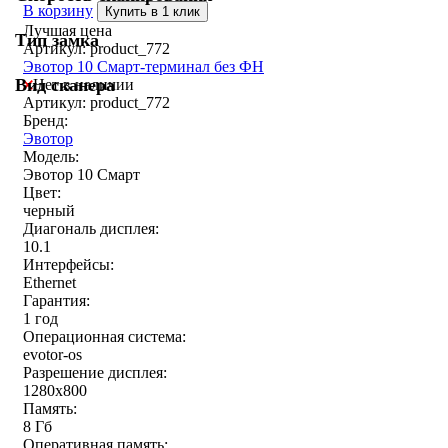
В корзину
Купить в 1 клик
Лучшая цена
Тип замка
Артикул: product_772
Эвотор 10 Смарт-терминал без ФН
Вид сканера
Нет в наличии
Артикул: product_772
Бренд:
Эвотор
Модель:
Эвотор 10 Смарт
Цвет:
черный
Диагональ дисплея:
10.1
Интерфейсы:
Ethernet
Гарантия:
1 год
Операционная система:
evotor-os
Разрешение дисплея:
1280x800
Память:
8 Гб
Оперативная память: