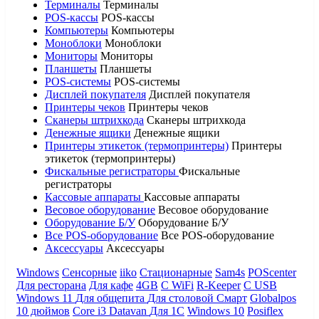
Терминалы
Терминалы
POS-кассы
POS-кассы
Компьютеры
Компьютеры
Моноблоки
Моноблоки
Мониторы
Мониторы
Планшеты
Планшеты
POS-системы
POS-системы
Дисплей покупателя
Дисплей покупателя
Принтеры чеков
Принтеры чеков
Сканеры штрихкода
Сканеры штрихкода
Денежные ящики
Денежные ящики
Принтеры этикеток (термопринтеры)
Принтеры
этикеток (термопринтеры)
Фискальные регистраторы
Фискальные
регистраторы
Кассовые аппараты
Кассовые аппараты
Весовое оборудование
Весовое оборудование
Оборудование Б/У
Оборудование Б/У
Все POS-оборудование
Все POS-оборудование
Аксессуары
Аксессуары
Windows
Сенсорные
iiko
Стационарные
Sam4s
POScenter
Для ресторана
Для кафе
4GB
С WiFi
R-Keeper
С USB
Windows 11
Для общепита
Для столовой
Смарт
Globalpos
10 дюймов
Core i3
Datavan
Для 1С
Windows 10
Posiflex