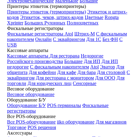
Электромеханические
Маленькие
Большие
Принтеры этикеток (термопринтеры)
Принтеры этикеток (термопринтеры)
Этикеток и штрих-
кодов
Этикеток, чеков, штрих-кодов
Цветные
Rongta
Xprinter
Больших
Рулонных
Полноцветных
Фискальные регистраторы
Фискальные регистраторы
Atol
Штрих-М
С фискальным
накопителем
Онлайн
С эквайрингом
Для 1С
Без ФН
С
USB
Кассовые аппараты
Кассовые аппараты
Для ресторана
Недорогие
Российского производства
Большие
Для ИП
Для ИП
недорогие
С фискальным накопителем
Atol
Эватор
Для
общепита
Для кофейни
Для кафе
Для бара
Для столовой
С
эквайрингом
Для ресторана с монитором
Для ООО
Для
торговли
Для юридческих лиц
Сенсорные
Весовое оборудование
Весовое оборудование
Оборудование Б/У
Оборудование Б/У
POS-терминалы
Фискальные
регистраторы
Все POS-оборудование
Все POS-оборудование
iiko оборудование
Для магазинов
Торговое
POS решения
Аксессуары