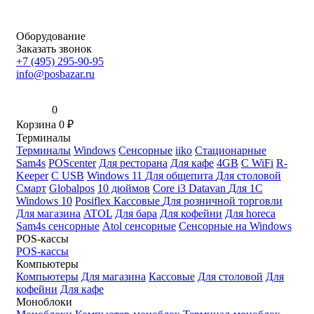
Оборудование
Заказать звонок
+7 (495) 295-90-95
info@posbazar.ru
0
Корзина
0
₽
Терминалы
Терминалы
Windows
Сенсорные
iiko
Стационарные
Sam4s
POScenter
Для ресторана
Для кафе
4GB
С WiFi
R-
Keeper
С USB
Windows 11
Для общепита
Для столовой
Смарт
Globalpos
10 дюймов
Core i3
Datavan
Для 1С
Windows 10
Posiflex
Кассовые
Для розничной торговли
Для магазина
ATOL
Для бара
Для кофейни
Для horeca
Sam4s сенсорные
Atol сенсорные
Сенсорные на Windows
POS-кассы
POS-кассы
Компьютеры
Компьютеры
Для магазина
Кассовые
Для столовой
Для
кофейни
Для кафе
Моноблоки