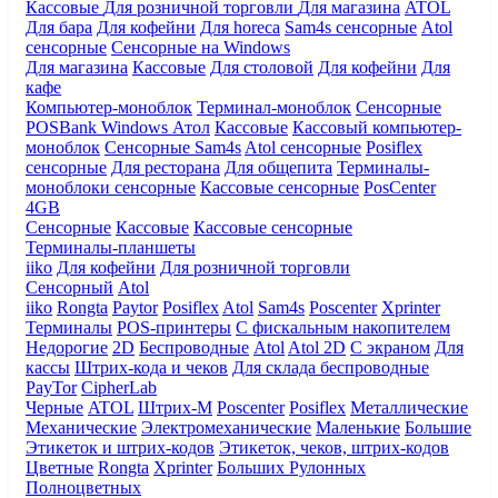
Кассовые
Для розничной торговли
Для магазина
ATOL
Для бара
Для кофейни
Для horeca
Sam4s сенсорные
Atol
сенсорные
Сенсорные на Windows
Для магазина
Кассовые
Для столовой
Для кофейни
Для
кафе
Компьютер-моноблок
Терминал-моноблок
Сенсорные
POSBank
Windows
Атол
Кассовые
Кассовый компьютер-
моноблок
Сенсорные Sam4s
Atol сенсорные
Posiflex
сенсорные
Для ресторана
Для общепита
Терминалы-
моноблоки сенсорные
Кассовые сенсорные
PosCenter
4GB
Сенсорные
Кассовые
Кассовые сенсорные
Терминалы-планшеты
iiko
Для кофейни
Для розничной торговли
Сенсорный
Atol
iiko
Rongta
Paytor
Posiflex
Atol
Sam4s
Poscenter
Xprinter
Терминалы
POS-принтеры
С фискальным накопителем
Недорогие
2D
Беспроводные
Atol
Atol 2D
С экраном
Для
кассы
Штрих-кода и чеков
Для склада беспроводные
PayTor
CipherLab
Черные
ATOL
Штрих-М
Poscenter
Posiflex
Металлические
Механические
Электромеханические
Маленькие
Большие
Этикеток и штрих-кодов
Этикеток, чеков, штрих-кодов
Цветные
Rongta
Xprinter
Больших
Рулонных
Полноцветных