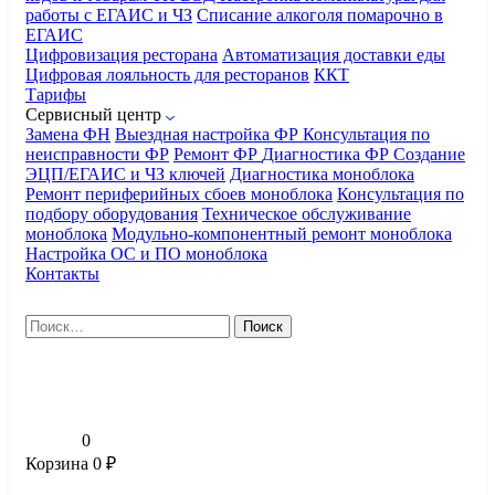
работы с ЕГАИС и ЧЗ
Списание алкоголя помарочно в
ЕГАИС
Цифровизация ресторана
Автоматизация доставки еды
Цифровая лояльность для ресторанов
ККТ
Тарифы
Сервисный центр
Замена ФН
Выездная настройка ФР
Консультация по
неисправности ФР
Ремонт ФР
Диагностика ФР
Создание
ЭЦП/ЕГАИС и ЧЗ ключей
Диагностика моноблока
Ремонт периферийных сбоев моноблока
Консультация по
подбору оборудования
Техническое обслуживание
моноблока
Модульно-компонентный ремонт моноблока
Настройка ОС и ПО моноблока
Контакты
Найти:
0
Корзина
0
₽