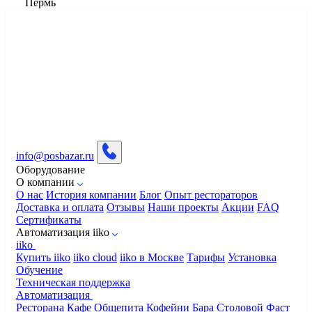
Пермь
info@posbazar.ru
Оборудование
О компании
О нас
История компании
Блог
Опыт рестораторов
Доставка и оплата
Отзывы
Наши проекты
Акции
FAQ
Сертификаты
Автоматизация iiko
iiko
Купить iiko
iiko cloud
iiko в Москве
Тарифы
Установка
Обучение
Техническая поддержка
Автоматизация
Ресторана
Кафе
Общепита
Кофейни
Бара
Столовой
Фаст