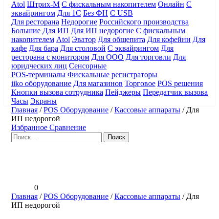
Atol
Штрих-М
С фискальным накопителем
Онлайн
С
эквайрингом
Для 1С
Без ФН
С USB
Для ресторана
Недорогие
Российского производства
Большие
Для ИП
Для ИП недорогие
С фискальным
накопителем
Atol
Эватор
Для общепита
Для кофейни
Для
кафе
Для бара
Для столовой
С эквайрингом
Для
ресторана с монитором
Для ООО
Для торговли
Для
юридческих лиц
Сенсорные
POS-терминалы
Фискальные регистраторы
iiko оборудование
Для магазинов
Торговое
POS решения
Кнопки вызова сотрудника
Пейджеры
Передатчик вызова
Часы
Экраны
Главная
/
POS Оборудование
/
Кассовые аппараты
/
Для
ИП недорогой
Избранное
Сравнение
Найти:
0
Главная
/
POS Оборудование
/
Кассовые аппараты
/
Для
ИП недорогой