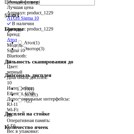
Ценовой фильтр
Лучшая цена
Артикул: product_1229
54-ФЗ
АТОЛ Sigma 10
В наличии
Бренды
Артикул: product_1229
Бренд:
Атол
Атол
(1)
Модель:
Эвотор
(3)
Sigma 10
Bluetooth:
Дальность сканирования до
да
Цвет:
черный
Диагональ дисплея
Диагональ дисплея:
10
Интерфейсы:
10
(1)
Ethernet, USB
10.1
(1)
Дополнительные интерфейсы:
7
(2)
RJ-11
Wi-Fi:
Дисплей на стойке
Да
Оперативная память:
1 Гб
Количество ячеек
Вес в упаковке: