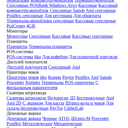
Моноблоки
Компьютер-моноблок
Терминал-моноблок
Сенсорные
POSBank
Windows
Атол
Кассовые
Кассовый
компьютер-моноблок
Сенсорные Sam4s
Atol сенсорные
Posiflex сенсорные
Для ресторана
Для общепита
Терминалы-моноблоки сенсорные
Кассовые сенсорные
PosCenter
4GB
Мониторы
Мониторы
Сенсорные
Кассовые
Кассовые сенсорные
Планшеты
Планшеты
Терминалы-планшеты
POS-системы
POS-системы
iiko
Для кофейни
Для розничной торговли
Дисплей покупателя
Дисплей покупателя
Сенсорный
Atol
Принтеры чеков
Принтеры чеков
iiko
Rongta
Paytor
Posiflex
Atol
Sam4s
Poscenter
Xprinter
Терминалы
POS-принтеры
С
фискальным накопителем
Сканеры штрихкода
Сканеры штрихкода
Недорогие
2D
Беспроводные
Atol
Atol 2D
С экраном
Для кассы
Штрих-кода и чеков
Для
склада беспроводные
PayTor
CipherLab
Денежные ящики
Денежные ящики
Черные
ATOL
Штрих-М
Poscenter
Posiflex
Металлические
Механические