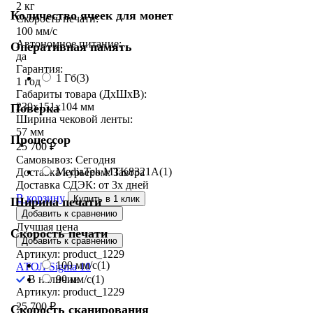
2 кг
Количество ячеек для монет
Скорость печати:
100 мм/с
Автономное питание:
Оперативная память
да
Гарантия:
1 Гб
(3)
1 год
Габариты товара (ДxШxВ):
239х151х104 мм
Поверка
Ширина чековой ленты:
57 мм
Процессор
25 700
₽
Самовывоз:
Сегодня
MediaTek MTK8321A
(1)
Доставка курьером:
Завтра
Доставка СДЭК:
от 3х дней
В корзину
Купить в 1 клик
Ширина печати
Добавить к сравнению
Лучшая цена
Скорость печати
Добавить к сравнению
Артикул: product_1229
100 мм/с
(1)
АТОЛ Sigma 10
90 мм/с
(1)
В наличии
Артикул: product_1229
25 700
₽
Скорость сканирования