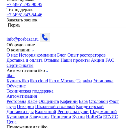
+7 (495) 295-90-95
Техподдержка
+7 (495) 843-54-46
Заказать звонок
Пермь
info@posbazar.ru
Оборудование
О компании
О нас
История компании
Блог
Опыт рестораторов
Доставка и оплата
Отзывы
Наши проекты
Акции
FAQ
Сертификаты
Автоматизация iiko
iiko
Купить iiko
iiko cloud
iiko в Москве
Тарифы
Установка
Обучение
Техническая поддержка
Автоматизация
Ресторана
Кафе
Общепита
Кофейни
Бара
Столовой
Фаст
фуда
Пекарни
Школьной столовой
Кондитерской
Доставки еды
Кальянной
Ресторана суши
Шаурмишной
Кулинарии
Заведения
Пиццерии
Кухни
HoReCa
ЕГАИС
Цена
Приложения для iiko