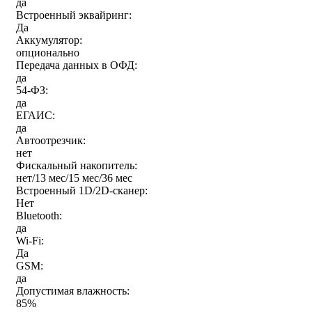
да
Встроенный эквайринг:
Да
Аккумулятор:
опционально
Передача данных в ОФД:
да
54-ФЗ:
да
ЕГАИС:
да
Автоотрезчик:
нет
Фискальный накопитель:
нет/13 мес/15 мес/36 мес
Встроенный 1D/2D-сканер:
Нет
Bluetooth:
да
Wi-Fi:
Да
GSM:
да
Допустимая влажность:
85%