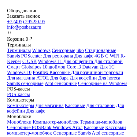
Оборудование
Заказать звонок
+7 (495) 295-90-95
info@posbazar.ru
0
Корзина
0
₽
Терминалы
Терминалы
Windows
Сенсорные
iiko
Стационарные
Sam4s
POScenter
Для ресторана
Для кафе
4GB
С WiFi
R-
Keeper
С USB
Windows 11
Для общепита
Для столовой
Смарт
Globalpos
10 дюймов
Core i3
Datavan
Для 1С
Windows 10
Posiflex
Кассовые
Для розничной торговли
Для магазина
ATOL
Для бара
Для кофейни
Для horeca
Sam4s сенсорные
Atol сенсорные
Сенсорные на Windows
POS-кассы
POS-кассы
Компьютеры
Компьютеры
Для магазина
Кассовые
Для столовой
Для
кофейни
Для кафе
Моноблоки
Моноблоки
Компьютер-моноблок
Терминал-моноблок
Сенсорные
POSBank
Windows
Атол
Кассовые
Кассовый
компьютер-моноблок
Сенсорные Sam4s
Atol сенсорные