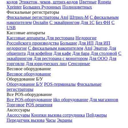
кодов
Этикеток, чеков, штрих-кодов
Цветные
Rongta
Xprinter
Больших
Рулонных
Полноцветных
Фискальные регистраторы
Фискальные регистраторы
Atol
Штрих-М
С фискальным
накопителем
Онлайн
С эквайрингом
Для 1С
Без ФН
С
USB
Кассовые аппараты
Кассовые аппараты
Для ресторана
Недорогие
Российского производства
Большие
Для ИП
Для ИП
недорогие
С фискальным накопителем
Atol
Эватор
Для
общепита
Для кофейни
Для кафе
Для бара
Для столовой
С
эквайрингом
Для ресторана с монитором
Для ООО
Для
торговли
Для юридческих лиц
Сенсорные
Весовое оборудование
Весовое оборудование
Оборудование Б/У
Оборудование Б/У
POS-терминалы
Фискальные
регистраторы
Все POS-оборудование
Все POS-оборудование
iiko оборудование
Для магазинов
Торговое
POS решения
Аксессуары
Аксессуары
Кнопки вызова сотрудника
Пейджеры
Передатчик вызова
Часы
Экраны