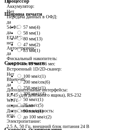
Процессор
да
Аккумулятор:
Нет
Ширина печати
Передача данных в ОФД:
да
54-ФЗ:
57 мм
(4)
да
58 мм
(1)
ЕГАИС:
80 мм
(13)
нет
47 мм
(2)
Автоотрезчик:
83 мм
(1)
да
Фискальный накопитель:
Скорость печати
нет/13 мес/15 мес/36 мес
Встроенный 1D/2D-сканер:
Нет
100 мм/с
(1)
Bluetooth:
200 мм/сек
(6)
да
250 мм/c
(1)
Дополнительные интерфейсы:
300 мм/с
(4)
RJ-45 (для денежного ящика), RS-232
50 мм/с
(1)
Wi-Fi:
75 мм/с
(5)
опционально
Допустимая влажность:
90 мм/с
(1)
85%
до 100 мм/с
(2)
Электропитание:
2.5 А, 50 Гц, внешний блок питания 24 В
Скорость сканирования