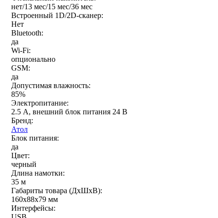
нет/13 мес/15 мес/36 мес
Встроенный 1D/2D-сканер:
Нет
Bluetooth:
да
Wi-Fi:
опционально
GSM:
да
Допустимая влажность:
85%
Электропитание:
2.5 А, внешний блок питания 24 В
Бренд:
Атол
Блок питания:
да
Цвет:
черный
Длина намотки:
35 м
Габариты товара (ДxШxВ):
160х88х79 мм
Интерфейсы:
USB