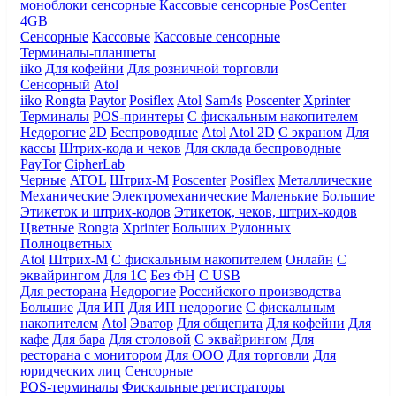
моноблоки сенсорные
Кассовые сенсорные
PosCenter
4GB
Сенсорные
Кассовые
Кассовые сенсорные
Терминалы-планшеты
iiko
Для кофейни
Для розничной торговли
Сенсорный
Atol
iiko
Rongta
Paytor
Posiflex
Atol
Sam4s
Poscenter
Xprinter
Терминалы
POS-принтеры
С фискальным накопителем
Недорогие
2D
Беспроводные
Atol
Atol 2D
С экраном
Для
кассы
Штрих-кода и чеков
Для склада беспроводные
PayTor
CipherLab
Черные
ATOL
Штрих-М
Poscenter
Posiflex
Металлические
Механические
Электромеханические
Маленькие
Большие
Этикеток и штрих-кодов
Этикеток, чеков, штрих-кодов
Цветные
Rongta
Xprinter
Больших
Рулонных
Полноцветных
Atol
Штрих-М
С фискальным накопителем
Онлайн
С
эквайрингом
Для 1С
Без ФН
С USB
Для ресторана
Недорогие
Российского производства
Большие
Для ИП
Для ИП недорогие
С фискальным
накопителем
Atol
Эватор
Для общепита
Для кофейни
Для
кафе
Для бара
Для столовой
С эквайрингом
Для
ресторана с монитором
Для ООО
Для торговли
Для
юридческих лиц
Сенсорные
POS-терминалы
Фискальные регистраторы