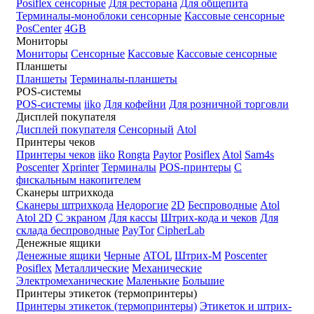
Posiflex сенсорные
Для ресторана
Для общепита
Терминалы-моноблоки сенсорные
Кассовые сенсорные
PosCenter
4GB
Мониторы
Мониторы
Сенсорные
Кассовые
Кассовые сенсорные
Планшеты
Планшеты
Терминалы-планшеты
POS-системы
POS-системы
iiko
Для кофейни
Для розничной торговли
Дисплей покупателя
Дисплей покупателя
Сенсорный
Atol
Принтеры чеков
Принтеры чеков
iiko
Rongta
Paytor
Posiflex
Atol
Sam4s
Poscenter
Xprinter
Терминалы
POS-принтеры
С
фискальным накопителем
Сканеры штрихкода
Сканеры штрихкода
Недорогие
2D
Беспроводные
Atol
Atol 2D
С экраном
Для кассы
Штрих-кода и чеков
Для
склада беспроводные
PayTor
CipherLab
Денежные ящики
Денежные ящики
Черные
ATOL
Штрих-М
Poscenter
Posiflex
Металлические
Механические
Электромеханические
Маленькие
Большие
Принтеры этикеток (термопринтеры)
Принтеры этикеток (термопринтеры)
Этикеток и штрих-