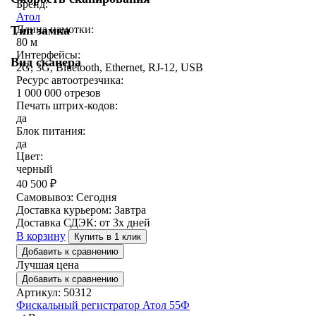
Бренд:
Атол
Тип замка
Длина намотки:
80 м
Интерфейсы:
Вид сканера
2G, 3G, Bluetooth, Ethernet, RJ-12, USB
Ресурс автоотрезчика:
1 000 000 отрезов
Печать штрих-кодов:
да
Блок питания:
да
Цвет:
черный
40 500
₽
Самовывоз:
Сегодня
Доставка курьером:
Завтра
Доставка СДЭК:
от 3х дней
В корзину
Купить в 1 клик
Добавить к сравнению
Лучшая цена
Добавить к сравнению
Артикул: 50312
Фискальный регистратор Атол 55Ф