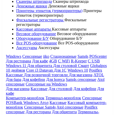
Сканеры штрихкода
Сканеры штрихкода
Денежные ящики
Денежные ящики
Принтеры этикеток (термопринтеры)
Принтеры
этикеток (термопринтеры)
Фискальные регистраторы
Фискальные
регистраторы
Кассовые аппараты
Кассовые аппараты
Весовое оборудование
Весовое оборудование
Оборудование Б/У
Оборудование Б/У
Все POS-оборудование
Все POS-оборудование
Аксессуары
Аксессуары
Windows
Сенсорные
iiko
Стационарные
Sam4s
POScenter
Для ресторана
Для кафе
4GB
С WiFi
R-Keeper
С USB
Windows 11
Для общепита
Для столовой
Смарт
Globalpos
10 дюймов
Core i3
Datavan
Для 1С
Windows 10
Posiflex
Кассовые
Для розничной торговли
Для магазина
ATOL
Для бара
Для кофейни
Для horeca
Sam4s сенсорные
Atol
сенсорные
Сенсорные на Windows
Для магазина
Кассовые
Для столовой
Для кофейни
Для
кафе
Компьютер-моноблок
Терминал-моноблок
Сенсорные
POSBank
Windows
Атол
Кассовые
Кассовый компьютер-
моноблок
Сенсорные Sam4s
Atol сенсорные
Posiflex
сенсорные
Для ресторана
Для общепита
Терминалы-