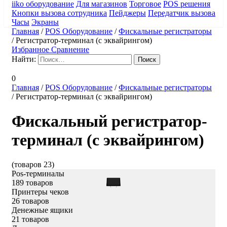
iiko оборудование
Для магазинов
Торговое
POS решения
Кнопки вызова сотрудника
Пейджеры
Передатчик вызова
Часы
Экраны
Главная
/
POS Оборудование
/
Фискальные регистраторы
/
Регистратор-терминал (с эквайрингом)
Избранное
Сравнение
Найти:
0
Главная
/
POS Оборудование
/
Фискальные регистраторы
/
Регистратор-терминал (с эквайрингом)
Фискальный регистратор-
терминал (с эквайрингом)
(товаров 23)
Pos-терминалы
189 товаров
Принтеры чеков
26 товаров
Денежные ящики
21 товаров