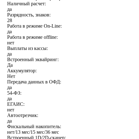
Наличный расчет:
да
Разрядность, знаков:
28
Работа в режиме On-Line:
да
Работа в режиме offline:
нет
Выплаты из кассы:
да
Встроенный эквайринг:
Да
Аккумулятор:
Нет
Передача данных в ОФД:
да
54-ФЗ:
да
ЕГАИС:
нет
Автоотрезчик:
да
Фискальный накопитель:
нет/13 мес/15 мес/36 мес
Встроенный 1D/2D-сканер: