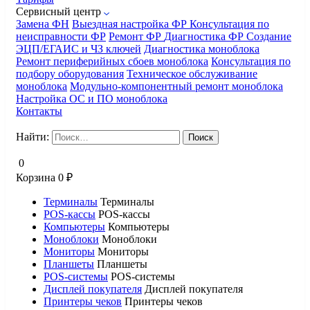
Сервисный центр
Замена ФН
Выездная настройка ФР
Консультация по
неисправности ФР
Ремонт ФР
Диагностика ФР
Создание
ЭЦП/ЕГАИС и ЧЗ ключей
Диагностика моноблока
Ремонт периферийных сбоев моноблока
Консультация по
подбору оборудования
Техническое обслуживание
моноблока
Модульно-компонентный ремонт моноблока
Настройка ОС и ПО моноблока
Контакты
Найти:
0
Корзина
0
₽
Терминалы
Терминалы
POS-кассы
POS-кассы
Компьютеры
Компьютеры
Моноблоки
Моноблоки
Мониторы
Мониторы
Планшеты
Планшеты
POS-системы
POS-системы
Дисплей покупателя
Дисплей покупателя
Принтеры чеков
Принтеры чеков