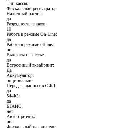
Тип кассы:
Фискальный регистратор
Наличный расчет:
да
Разрядность, знаков:
10
Работа в режиме On-Line:
да
Работа в режиме offline:
нет
Выплаты из кассы:
да
Встроенный эквайринг:
Да
Аккумулятор:
опционально
Передача данных в ОФД:
да
54-ФЗ:
да
ЕГАИС:
нет
Автоотрезчик:
нет
Фискальный накопитель: