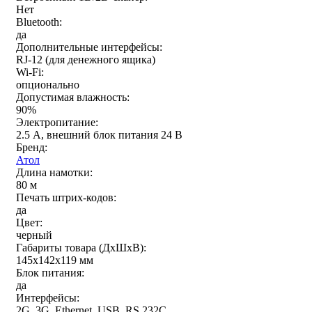
Нет
Bluetooth:
да
Дополнительные интерфейсы:
RJ-12 (для денежного ящика)
Wi-Fi:
опционально
Допустимая влажность:
90%
Электропитание:
2.5 А, внешний блок питания 24 В
Бренд:
Атол
Длина намотки:
80 м
Печать штрих-кодов:
да
Цвет:
черный
Габариты товара (ДxШxВ):
145х142х119 мм
Блок питания:
да
Интерфейсы:
2G, 3G, Ethernet, USB, RS 232C