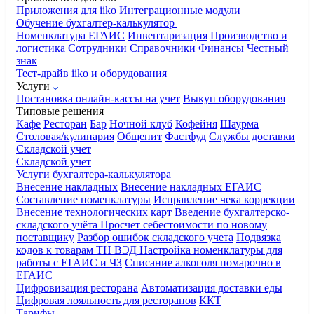
Приложения для iiko
Интеграционные модули
Обучение бухгалтер-калькулятор
Номенклатура
ЕГАИС
Инвентаризация
Производство и
логистика
Сотрудники
Справочники
Финансы
Честный
знак
Тест-драйв iiko и оборудования
Услуги
Постановка онлайн-кассы на учет
Выкуп оборудования
Типовые решения
Кафе
Ресторан
Бар
Ночной клуб
Кофейня
Шаурма
Столовая/кулинария
Общепит
Фастфуд
Службы доставки
Складской учет
Складской учет
Услуги бухгалтера-калькулятора
Внесение накладных
Внесение накладных ЕГАИС
Составление номенклатуры
Исправление чека коррекции
Внесение технологических карт
Введение бухгалтерско-
складского учёта
Просчет себестоимости по новому
поставщику
Разбор ошибок складского учета
Подвязка
кодов к товарам ТН ВЭД
Настройка номенклатуры для
работы с ЕГАИС и ЧЗ
Списание алкоголя помарочно в
ЕГАИС
Цифровизация ресторана
Автоматизация доставки еды
Цифровая лояльность для ресторанов
ККТ
Тарифы