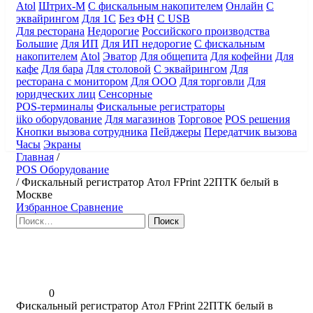
Atol
Штрих-М
С фискальным накопителем
Онлайн
С
эквайрингом
Для 1С
Без ФН
С USB
Для ресторана
Недорогие
Российского производства
Большие
Для ИП
Для ИП недорогие
С фискальным
накопителем
Atol
Эватор
Для общепита
Для кофейни
Для
кафе
Для бара
Для столовой
С эквайрингом
Для
ресторана с монитором
Для ООО
Для торговли
Для
юридческих лиц
Сенсорные
POS-терминалы
Фискальные регистраторы
iiko оборудование
Для магазинов
Торговое
POS решения
Кнопки вызова сотрудника
Пейджеры
Передатчик вызова
Часы
Экраны
Главная
/
POS Оборудование
/
Фискальный регистратор Атол FPrint 22ПТК белый в
Москве
Избранное
Сравнение
Найти:
0
Фискальный регистратор Атол FPrint 22ПТК белый в