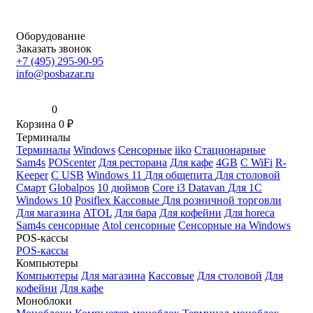
Оборудование
Заказать звонок
+7 (495) 295-90-95
info@posbazar.ru
0
Корзина
0
₽
Терминалы
Терминалы
Windows
Сенсорные
iiko
Стационарные
Sam4s
POScenter
Для ресторана
Для кафе
4GB
С WiFi
R-
Keeper
С USB
Windows 11
Для общепита
Для столовой
Смарт
Globalpos
10 дюймов
Core i3
Datavan
Для 1С
Windows 10
Posiflex
Кассовые
Для розничной торговли
Для магазина
ATOL
Для бара
Для кофейни
Для horeca
Sam4s сенсорные
Atol сенсорные
Сенсорные на Windows
POS-кассы
POS-кассы
Компьютеры
Компьютеры
Для магазина
Кассовые
Для столовой
Для
кофейни
Для кафе
Моноблоки