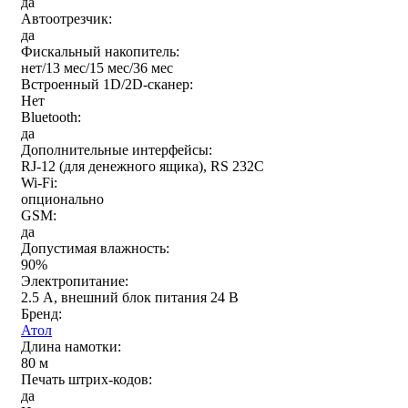
да
Автоотрезчик:
да
Фискальный накопитель:
нет/13 мес/15 мес/36 мес
Встроенный 1D/2D-сканер:
Нет
Bluetooth:
да
Дополнительные интерфейсы:
RJ-12 (для денежного ящика), RS 232C
Wi-Fi:
опционально
GSM:
да
Допустимая влажность:
90%
Электропитание:
2.5 А, внешний блок питания 24 В
Бренд:
Атол
Длина намотки:
80 м
Печать штрих-кодов:
да