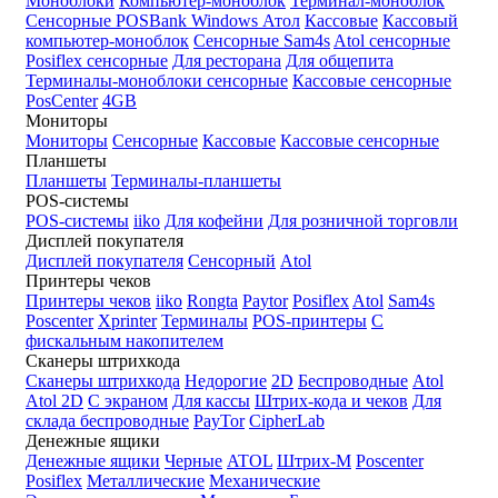
Моноблоки
Компьютер-моноблок
Терминал-моноблок
Сенсорные
POSBank
Windows
Атол
Кассовые
Кассовый
компьютер-моноблок
Сенсорные Sam4s
Atol сенсорные
Posiflex сенсорные
Для ресторана
Для общепита
Терминалы-моноблоки сенсорные
Кассовые сенсорные
PosCenter
4GB
Мониторы
Мониторы
Сенсорные
Кассовые
Кассовые сенсорные
Планшеты
Планшеты
Терминалы-планшеты
POS-системы
POS-системы
iiko
Для кофейни
Для розничной торговли
Дисплей покупателя
Дисплей покупателя
Сенсорный
Atol
Принтеры чеков
Принтеры чеков
iiko
Rongta
Paytor
Posiflex
Atol
Sam4s
Poscenter
Xprinter
Терминалы
POS-принтеры
С
фискальным накопителем
Сканеры штрихкода
Сканеры штрихкода
Недорогие
2D
Беспроводные
Atol
Atol 2D
С экраном
Для кассы
Штрих-кода и чеков
Для
склада беспроводные
PayTor
CipherLab
Денежные ящики
Денежные ящики
Черные
ATOL
Штрих-М
Poscenter
Posiflex
Металлические
Механические