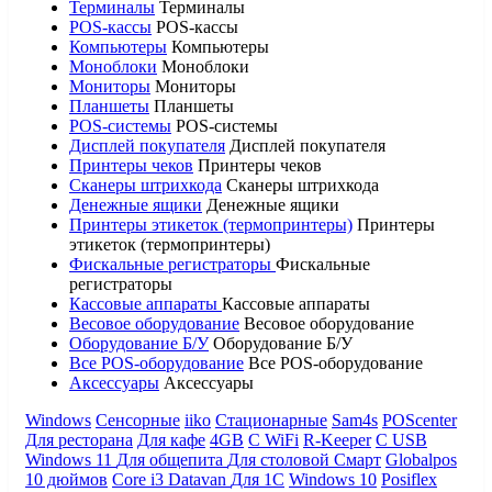
Терминалы
Терминалы
POS-кассы
POS-кассы
Компьютеры
Компьютеры
Моноблоки
Моноблоки
Мониторы
Мониторы
Планшеты
Планшеты
POS-системы
POS-системы
Дисплей покупателя
Дисплей покупателя
Принтеры чеков
Принтеры чеков
Сканеры штрихкода
Сканеры штрихкода
Денежные ящики
Денежные ящики
Принтеры этикеток (термопринтеры)
Принтеры
этикеток (термопринтеры)
Фискальные регистраторы
Фискальные
регистраторы
Кассовые аппараты
Кассовые аппараты
Весовое оборудование
Весовое оборудование
Оборудование Б/У
Оборудование Б/У
Все POS-оборудование
Все POS-оборудование
Аксессуары
Аксессуары
Windows
Сенсорные
iiko
Стационарные
Sam4s
POScenter
Для ресторана
Для кафе
4GB
С WiFi
R-Keeper
С USB
Windows 11
Для общепита
Для столовой
Смарт
Globalpos
10 дюймов
Core i3
Datavan
Для 1С
Windows 10
Posiflex