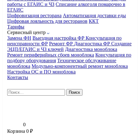
работы с ЕГАИС и ЧЗ
Списание алкоголя помарочно в
ЕГАИС
Цифровизация ресторана
Автоматизация доставки еды
Цифровая лояльность для ресторанов
ККТ
Тарифы
Сервисный центр
Замена ФН
Выездная настройка ФР
Консультация по
неисправности ФР
Ремонт ФР
Диагностика ФР
Создание
ЭЦП/ЕГАИС и ЧЗ ключей
Диагностика моноблока
Ремонт периферийных сбоев моноблока
Консультация по
подбору оборудования
Техническое обслуживание
моноблока
Модульно-компонентный ремонт моноблока
Настройка ОС и ПО моноблока
Контакты
Найти:
0
Корзина
0
₽