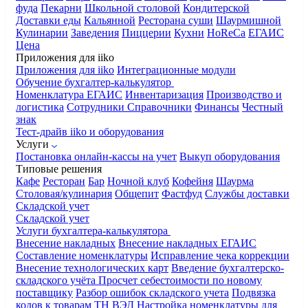
фуда
Пекарни
Школьной столовой
Кондитерской
Доставки еды
Кальянной
Ресторана суши
Шаурмишной
Кулинарии
Заведения
Пиццерии
Кухни
HoReCa
ЕГАИС
Цена
Приложения для iiko
Приложения для iiko
Интеграционные модули
Обучение бухгалтер-калькулятор
Номенклатура
ЕГАИС
Инвентаризация
Производство и
логистика
Сотрудники
Справочники
Финансы
Честный
знак
Тест-драйв iiko и оборудования
Услуги
Постановка онлайн-кассы на учет
Выкуп оборудования
Типовые решения
Кафе
Ресторан
Бар
Ночной клуб
Кофейня
Шаурма
Столовая/кулинария
Общепит
Фастфуд
Службы доставки
Складской учет
Складской учет
Услуги бухгалтера-калькулятора
Внесение накладных
Внесение накладных ЕГАИС
Составление номенклатуры
Исправление чека коррекции
Внесение технологических карт
Введение бухгалтерско-
складского учёта
Просчет себестоимости по новому
поставщику
Разбор ошибок складского учета
Подвязка
кодов к товарам ТН ВЭД
Настройка номенклатуры для