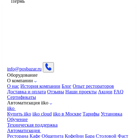
Пермь
info@posbazar.ru
Оборудование
О компании
О нас
История компании
Блог
Опыт рестораторов
Доставка и оплата
Отзывы
Наши проекты
Акции
FAQ
Сертификаты
Автоматизация iiko
iiko
Купить iiko
iiko cloud
iiko в Москве
Тарифы
Установка
Обучение
Техническая поддержка
Автоматизация
Ресторана
Кафе
Общепита
Кофейни
Бара
Столовой
Фаст