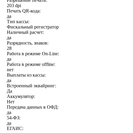
Разрешение печати:
203 dpi
Печать QR-кода:
да
Тип кассы:
Фискальный регистратор
Наличный расчет:
да
Разрядность, знаков:
28
Работа в режиме On-Line:
да
Работа в режиме offline:
нет
Выплаты из кассы:
да
Встроенный эквайринг:
Да
Аккумулятор:
Нет
Передача данных в ОФД:
да
54-ФЗ:
да
ЕГАИС: