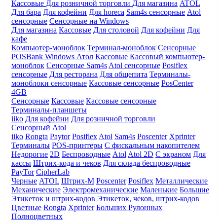
Кассовые
Для розничной торговли
Для магазина
ATOL
Для бара
Для кофейни
Для horeca
Sam4s сенсорные
Atol
сенсорные
Сенсорные на Windows
Для магазина
Кассовые
Для столовой
Для кофейни
Для
кафе
Компьютер-моноблок
Терминал-моноблок
Сенсорные
POSBank
Windows
Атол
Кассовые
Кассовый компьютер-
моноблок
Сенсорные Sam4s
Atol сенсорные
Posiflex
сенсорные
Для ресторана
Для общепита
Терминалы-
моноблоки сенсорные
Кассовые сенсорные
PosCenter
4GB
Сенсорные
Кассовые
Кассовые сенсорные
Терминалы-планшеты
iiko
Для кофейни
Для розничной торговли
Сенсорный
Atol
iiko
Rongta
Paytor
Posiflex
Atol
Sam4s
Poscenter
Xprinter
Терминалы
POS-принтеры
С фискальным накопителем
Недорогие
2D
Беспроводные
Atol
Atol 2D
С экраном
Для
кассы
Штрих-кода и чеков
Для склада беспроводные
PayTor
CipherLab
Черные
ATOL
Штрих-М
Poscenter
Posiflex
Металлические
Механические
Электромеханические
Маленькие
Большие
Этикеток и штрих-кодов
Этикеток, чеков, штрих-кодов
Цветные
Rongta
Xprinter
Больших
Рулонных
Полноцветных