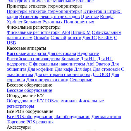
Электромеханические
Маленькие
Большие
Принтеры этикеток (термопринтеры)
Принтеры этикеток (термопринтеры)
Этикеток и штрих-
кодов
Этикеток, чеков, штрих-кодов
Цветные
Rongta
Xprinter
Больших
Рулонных
Полноцветных
Фискальные регистраторы
Фискальные регистраторы
Atol
Штрих-М
С фискальным
накопителем
Онлайн
С эквайрингом
Для 1С
Без ФН
С
USB
Кассовые аппараты
Кассовые аппараты
Для ресторана
Недорогие
Российского производства
Большие
Для ИП
Для ИП
недорогие
С фискальным накопителем
Atol
Эватор
Для
общепита
Для кофейни
Для кафе
Для бара
Для столовой
С
эквайрингом
Для ресторана с монитором
Для ООО
Для
торговли
Для юридческих лиц
Сенсорные
Весовое оборудование
Весовое оборудование
Оборудование Б/У
Оборудование Б/У
POS-терминалы
Фискальные
регистраторы
Все POS-оборудование
Все POS-оборудование
iiko оборудование
Для магазинов
Торговое
POS решения
Аксессуары