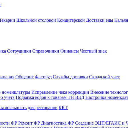
е
Пекарни
Школьной столовой
Кондитерской
Доставки еды
Калья
ика
Сотрудники
Справочники
Финансы
Честный знак
линария
Общепит
Фастфуд
Службы доставки
Складской учет
е номенклатуры
Исправление чека коррекции
Внесение технолог
о учета
Подвязка кодов к товарам ТН ВЭД
Настройка номенклат
я лояльность для ресторанов
ККТ
ности ФР
Ремонт ФР
Диагностика ФР
Создание ЭЦП/ЕГАИС и Ч