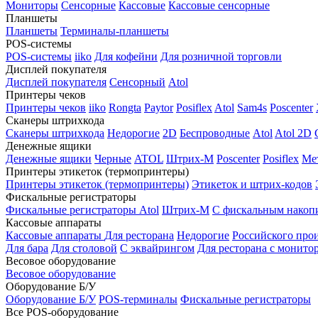
Мониторы
Сенсорные
Кассовые
Кассовые сенсорные
Планшеты
Планшеты
Терминалы-планшеты
POS-системы
POS-системы
iiko
Для кофейни
Для розничной торговли
Дисплей покупателя
Дисплей покупателя
Сенсорный
Atol
Принтеры чеков
Принтеры чеков
iiko
Rongta
Paytor
Posiflex
Atol
Sam4s
Poscenter
Сканеры штрихкода
Сканеры штрихкода
Недорогие
2D
Беспроводные
Atol
Atol 2D
Денежные ящики
Денежные ящики
Черные
ATOL
Штрих-М
Poscenter
Posiflex
Ме
Принтеры этикеток (термопринтеры)
Принтеры этикеток (термопринтеры)
Этикеток и штрих-кодов
Фискальные регистраторы
Фискальные регистраторы
Atol
Штрих-М
С фискальным накоп
Кассовые аппараты
Кассовые аппараты
Для ресторана
Недорогие
Российского про
Для бара
Для столовой
С эквайрингом
Для ресторана с монито
Весовое оборудование
Весовое оборудование
Оборудование Б/У
Оборудование Б/У
POS-терминалы
Фискальные регистраторы
Все POS-оборудование