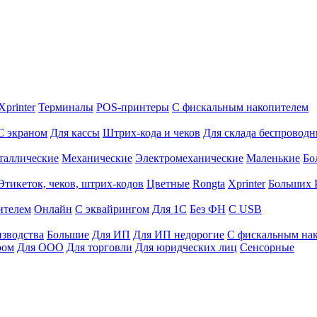
Xprinter
Терминалы
POS-принтеры
С фискальным накопителем
С экраном
Для кассы
Штрих-кода и чеков
Для склада беспровод
таллические
Механические
Электромеханические
Маленькие
Бо
Этикеток, чеков, штрих-кодов
Цветные
Rongta
Xprinter
Больших
ителем
Онлайн
С эквайрингом
Для 1С
Без ФН
С USB
изводства
Большие
Для ИП
Для ИП недорогие
С фискальным на
ром
Для ООО
Для торговли
Для юридческих лиц
Сенсорные