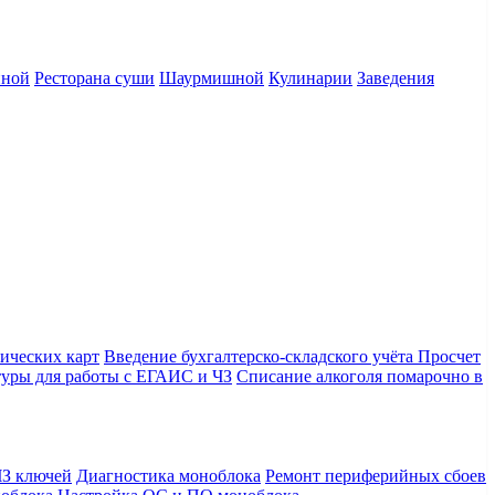
нной
Ресторана суши
Шаурмишной
Кулинарии
Заведения
ических карт
Введение бухгалтерско-складского учёта
Просчет
уры для работы с ЕГАИС и ЧЗ
Списание алкоголя помарочно в
З ключей
Диагностика моноблока
Ремонт периферийных сбоев