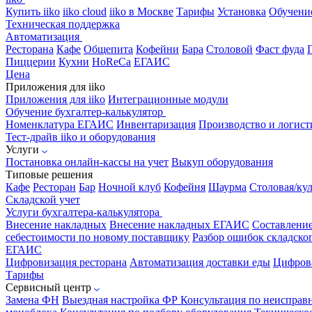
Купить iiko
iiko cloud
iiko в Москве
Тарифы
Установка
Обучени
Техническая поддержка
Автоматизация
Ресторана
Кафе
Общепита
Кофейни
Бара
Столовой
Фаст фуда
Пиццерии
Кухни
HoReCa
ЕГАИС
Цена
Приложения для iiko
Приложения для iiko
Интеграционные модули
Обучение бухгалтер-калькулятор
Номенклатура
ЕГАИС
Инвентаризация
Производство и логист
Тест-драйв iiko и оборудования
Услуги
Постановка онлайн-кассы на учет
Выкуп оборудования
Типовые решения
Кафе
Ресторан
Бар
Ночной клуб
Кофейня
Шаурма
Столовая/ку
Складской учет
Услуги бухгалтера-калькулятора
Внесение накладных
Внесение накладных ЕГАИС
Составлени
себестоимости по новому поставщику
Разбор ошибок складског
ЕГАИС
Цифровизация ресторана
Автоматизация доставки еды
Цифрова
Тарифы
Сервисный центр
Замена ФН
Выездная настройка ФР
Консультация по неисправ