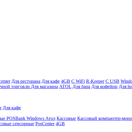
enter
Для ресторана
Для кафе
4GB
С WiFi
R-Keeper
С USB
Wind
ичной торговли
Для магазина
ATOL
Для бара
Для кофейни
Для ho
и
Для кафе
ные
POSBank
Windows
Атол
Кассовые
Кассовый компьютер-мон
совые сенсорные
PosCenter
4GB