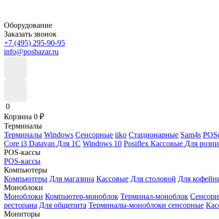
Оборудование
Заказать звонок
+7 (495) 295-90-95
info@posbazar.ru
0
Корзина
0
₽
Терминалы
Терминалы
Windows
Сенсорные
iiko
Стационарные
Sam4s
POSc
Core i3
Datavan
Для 1С
Windows 10
Posiflex
Кассовые
Для розн
POS-кассы
POS-кассы
Компьютеры
Компьютеры
Для магазина
Кассовые
Для столовой
Для кофейн
Моноблоки
Моноблоки
Компьютер-моноблок
Терминал-моноблок
Сенсор
ресторана
Для общепита
Терминалы-моноблоки сенсорные
Кас
Мониторы