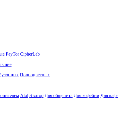
ные
PayTor
CipherLab
льшие
Рулонных
Полноцветных
копителем
Atol
Эватор
Для общепита
Для кофейни
Для кафе