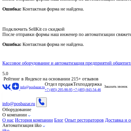
Ошибка:
Контактная форма не найдена.
Подключить SellKit со скидкой
После отправки формы наш инженер по автоматизации свяжет
Ошибка:
Контактная форма не найдена.
Кассовое оборудование и автоматизация предприятий общепит
5.0
Рейтинг в Яндексе
на основании 215+ отзывов
Отдел продаж
Техподдержка
Заказать звонок
info@posbazar.ru
+7 (495) 295-90-95
+7 (495) 843-54-46
info@posbazar.ru
Оборудование
О компании
О нас
История компании
Блог
Опыт рестораторов
Доставка и о
Автоматизация iiko
iiko