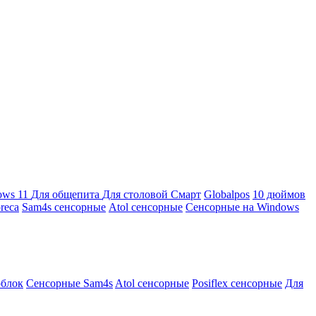
ows 11
Для общепита
Для столовой
Смарт
Globalpos
10 дюймов
reca
Sam4s сенсорные
Atol сенсорные
Сенсорные на Windows
облок
Сенсорные Sam4s
Atol сенсорные
Posiflex сенсорные
Для