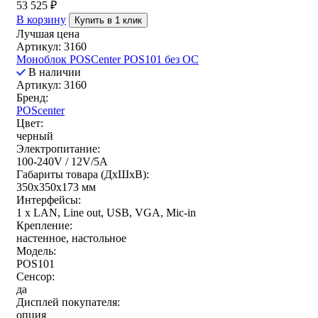
53 525
₽
В корзину
Купить в 1 клик
Лучшая цена
Артикул: 3160
Моноблок POSCenter POS101 без ОС
В наличии
Артикул: 3160
Бренд:
POScenter
Цвет:
черный
Электропитание:
100-240V / 12V/5A
Габариты товара (ДxШxВ):
350х350х173 мм
Интерфейсы:
1 x LAN, Line out, USB, VGA, Mic-in
Крепление:
настенное, настольное
Модель:
POS101
Сенсор:
да
Дисплей покупателя:
опция