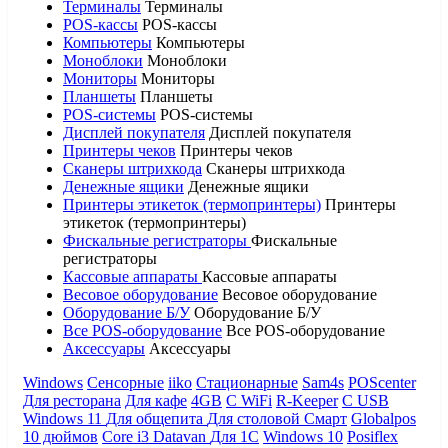
Терминалы
Терминалы
POS-кассы
POS-кассы
Компьютеры
Компьютеры
Моноблоки
Моноблоки
Мониторы
Мониторы
Планшеты
Планшеты
POS-системы
POS-системы
Дисплей покупателя
Дисплей покупателя
Принтеры чеков
Принтеры чеков
Сканеры штрихкода
Сканеры штрихкода
Денежные ящики
Денежные ящики
Принтеры этикеток (термопринтеры)
Принтеры
этикеток (термопринтеры)
Фискальные регистраторы
Фискальные
регистраторы
Кассовые аппараты
Кассовые аппараты
Весовое оборудование
Весовое оборудование
Оборудование Б/У
Оборудование Б/У
Все POS-оборудование
Все POS-оборудование
Аксессуары
Аксессуары
Windows
Сенсорные
iiko
Стационарные
Sam4s
POScenter
Для ресторана
Для кафе
4GB
С WiFi
R-Keeper
С USB
Windows 11
Для общепита
Для столовой
Смарт
Globalpos
10 дюймов
Core i3
Datavan
Для 1С
Windows 10
Posiflex