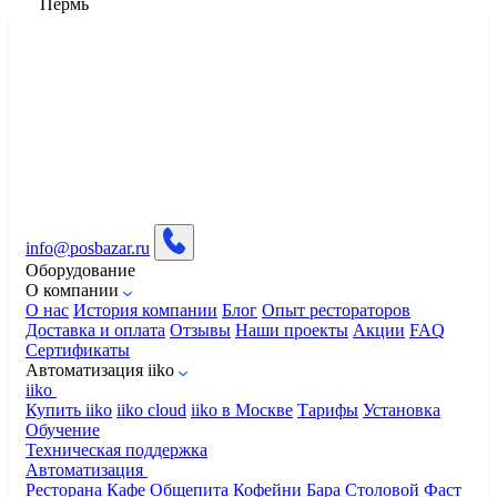
Пермь
info@posbazar.ru
Оборудование
О компании
О нас
История компании
Блог
Опыт рестораторов
Доставка и оплата
Отзывы
Наши проекты
Акции
FAQ
Сертификаты
Автоматизация iiko
iiko
Купить iiko
iiko cloud
iiko в Москве
Тарифы
Установка
Обучение
Техническая поддержка
Автоматизация
Ресторана
Кафе
Общепита
Кофейни
Бара
Столовой
Фаст