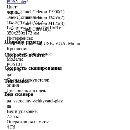
POScenter
Цвет:
Intel Celeron J1900
(1)
черный
Электропитание:
Intel Celeron J3455
(7)
100-240V / 12V/5A
Intel Celeron J4125
(3)
Габариты товара (ДxШxВ):
Intel Core i3
(1)
350х350х173 мм
Интерфейсы:
Ширина печати
1 x LAN, Line out, USB, VGA, Mic-in
Крепление:
настенное, настольное
Скорость печати
Модель:
POS101
Скорость сканирования
Сенсор:
да
Дисплей покупателя:
Тип замка
опция
Диагональ дисплея:
Вид сканера
15
pa_vstroennyj-schityvatel-plas:
да
Вес в упаковке:
7.25 кг
Оперативная память:
4 Гб