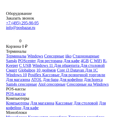
Оборудование
Заказать звонок
+7 (495) 295-90-95
info@posbazar.ru
0
Корзина
0
₽
Терминалы
Терминалы
Windows
Сенсорные
iiko
Стационарные
Sam4s
POScenter
Для ресторана
Для кафе
4GB
С WiFi
R-
Keeper
С USB
Windows 11
Для общепита
Для столовой
Смарт
Globalpos
10 дюймов
Core i3
Datavan
Для 1С
Windows 10
Posiflex
Кассовые
Для розничной торговли
Для магазина
ATOL
Для бара
Для кофейни
Для horeca
Sam4s сенсорные
Atol сенсорные
Сенсорные на Windows
POS-кассы
POS-кассы
Компьютеры
Компьютеры
Для магазина
Кассовые
Для столовой
Для
кофейни
Для кафе
Моноблоки