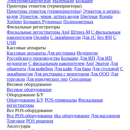
Электромеханические
Маленькие
Большие
Принтеры этикеток (термопринтеры)
Принтеры этикеток (термопринтеры)
Этикеток и штрих-
кодов
Этикеток, чеков, штрих-кодов
Цветные
Rongta
Xprinter
Больших
Рулонных
Полноцветных
Фискальные регистраторы
Фискальные регистраторы
Atol
Штрих-М
С фискальным
накопителем
Онлайн
С эквайрингом
Для 1С
Без ФН
С
USB
Кассовые аппараты
Кассовые аппараты
Для ресторана
Недорогие
Российского производства
Большие
Для ИП
Для ИП
недорогие
С фискальным накопителем
Atol
Эватор
Для
общепита
Для кофейни
Для кафе
Для бара
Для столовой
С
эквайрингом
Для ресторана с монитором
Для ООО
Для
торговли
Для юридческих лиц
Сенсорные
Весовое оборудование
Весовое оборудование
Оборудование Б/У
Оборудование Б/У
POS-терминалы
Фискальные
регистраторы
Все POS-оборудование
Все POS-оборудование
iiko оборудование
Для магазинов
Торговое
POS решения
Аксессуары