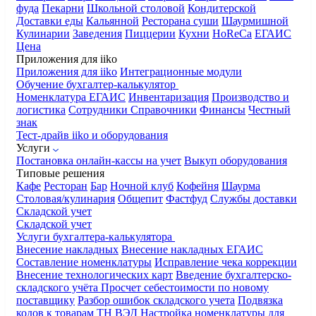
фуда
Пекарни
Школьной столовой
Кондитерской
Доставки еды
Кальянной
Ресторана суши
Шаурмишной
Кулинарии
Заведения
Пиццерии
Кухни
HoReCa
ЕГАИС
Цена
Приложения для iiko
Приложения для iiko
Интеграционные модули
Обучение бухгалтер-калькулятор
Номенклатура
ЕГАИС
Инвентаризация
Производство и
логистика
Сотрудники
Справочники
Финансы
Честный
знак
Тест-драйв iiko и оборудования
Услуги
Постановка онлайн-кассы на учет
Выкуп оборудования
Типовые решения
Кафе
Ресторан
Бар
Ночной клуб
Кофейня
Шаурма
Столовая/кулинария
Общепит
Фастфуд
Службы доставки
Складской учет
Складской учет
Услуги бухгалтера-калькулятора
Внесение накладных
Внесение накладных ЕГАИС
Составление номенклатуры
Исправление чека коррекции
Внесение технологических карт
Введение бухгалтерско-
складского учёта
Просчет себестоимости по новому
поставщику
Разбор ошибок складского учета
Подвязка
кодов к товарам ТН ВЭД
Настройка номенклатуры для