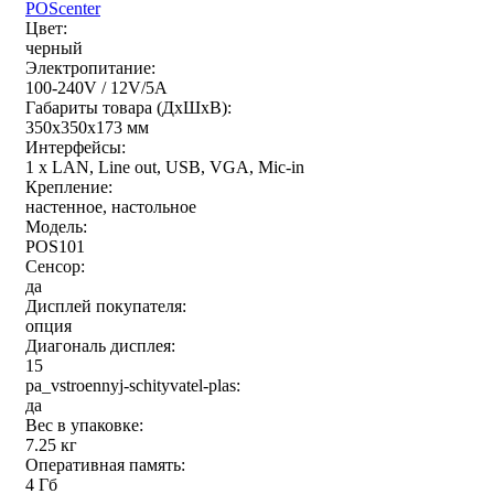
POScenter
Цвет:
черный
Электропитание:
100-240V / 12V/5A
Габариты товара (ДxШxВ):
350х350х173 мм
Интерфейсы:
1 x LAN, Line out, USB, VGA, Mic-in
Крепление:
настенное, настольное
Модель:
POS101
Сенсор:
да
Дисплей покупателя:
опция
Диагональ дисплея:
15
pa_vstroennyj-schityvatel-plas:
да
Вес в упаковке:
7.25 кг
Оперативная память:
4 Гб