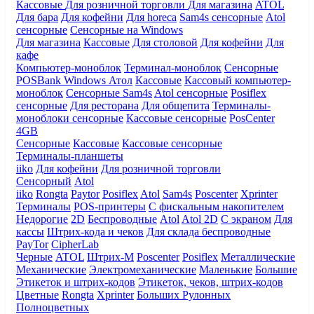
Кассовые
Для розничной торговли
Для магазина
ATOL
Для бара
Для кофейни
Для horeca
Sam4s сенсорные
Atol
сенсорные
Сенсорные на Windows
Для магазина
Кассовые
Для столовой
Для кофейни
Для
кафе
Компьютер-моноблок
Терминал-моноблок
Сенсорные
POSBank
Windows
Атол
Кассовые
Кассовый компьютер-
моноблок
Сенсорные Sam4s
Atol сенсорные
Posiflex
сенсорные
Для ресторана
Для общепита
Терминалы-
моноблоки сенсорные
Кассовые сенсорные
PosCenter
4GB
Сенсорные
Кассовые
Кассовые сенсорные
Терминалы-планшеты
iiko
Для кофейни
Для розничной торговли
Сенсорный
Atol
iiko
Rongta
Paytor
Posiflex
Atol
Sam4s
Poscenter
Xprinter
Терминалы
POS-принтеры
С фискальным накопителем
Недорогие
2D
Беспроводные
Atol
Atol 2D
С экраном
Для
кассы
Штрих-кода и чеков
Для склада беспроводные
PayTor
CipherLab
Черные
ATOL
Штрих-М
Poscenter
Posiflex
Металлические
Механические
Электромеханические
Маленькие
Большие
Этикеток и штрих-кодов
Этикеток, чеков, штрих-кодов
Цветные
Rongta
Xprinter
Больших
Рулонных
Полноцветных