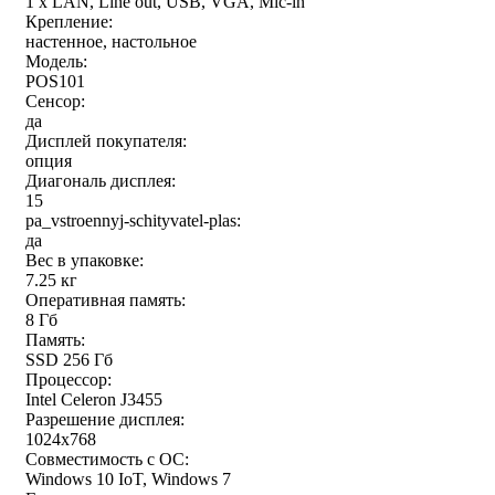
1 x LAN, Line out, USB, VGA, Mic-in
Крепление:
настенное, настольное
Модель:
POS101
Сенсор:
да
Дисплей покупателя:
опция
Диагональ дисплея:
15
pa_vstroennyj-schityvatel-plas:
да
Вес в упаковке:
7.25 кг
Оперативная память:
8 Гб
Память:
SSD 256 Гб
Процессор:
Intel Celeron J3455
Разрешение дисплея:
1024x768
Совместимость с ОС:
Windows 10 IoT, Windows 7