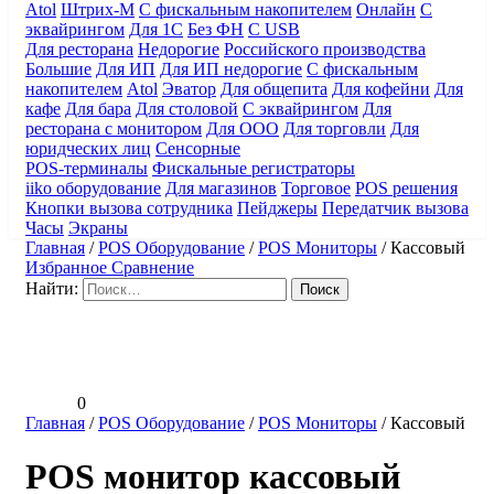
Atol
Штрих-М
С фискальным накопителем
Онлайн
С
эквайрингом
Для 1С
Без ФН
С USB
Для ресторана
Недорогие
Российского производства
Большие
Для ИП
Для ИП недорогие
С фискальным
накопителем
Atol
Эватор
Для общепита
Для кофейни
Для
кафе
Для бара
Для столовой
С эквайрингом
Для
ресторана с монитором
Для ООО
Для торговли
Для
юридческих лиц
Сенсорные
POS-терминалы
Фискальные регистраторы
iiko оборудование
Для магазинов
Торговое
POS решения
Кнопки вызова сотрудника
Пейджеры
Передатчик вызова
Часы
Экраны
Главная
/
POS Оборудование
/
POS Мониторы
/
Кассовый
Избранное
Сравнение
Найти:
0
Главная
/
POS Оборудование
/
POS Мониторы
/
Кассовый
POS монитор кассовый