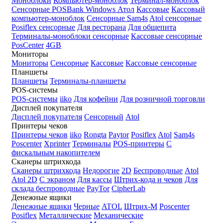
Моноблоки
Компьютер-моноблок
Терминал-моноблок
Сенсорные
POSBank
Windows
Атол
Кассовые
Кассовый
компьютер-моноблок
Сенсорные Sam4s
Atol сенсорные
Posiflex сенсорные
Для ресторана
Для общепита
Терминалы-моноблоки сенсорные
Кассовые сенсорные
PosCenter
4GB
Мониторы
Мониторы
Сенсорные
Кассовые
Кассовые сенсорные
Планшеты
Планшеты
Терминалы-планшеты
POS-системы
POS-системы
iiko
Для кофейни
Для розничной торговли
Дисплей покупателя
Дисплей покупателя
Сенсорный
Atol
Принтеры чеков
Принтеры чеков
iiko
Rongta
Paytor
Posiflex
Atol
Sam4s
Poscenter
Xprinter
Терминалы
POS-принтеры
С
фискальным накопителем
Сканеры штрихкода
Сканеры штрихкода
Недорогие
2D
Беспроводные
Atol
Atol 2D
С экраном
Для кассы
Штрих-кода и чеков
Для
склада беспроводные
PayTor
CipherLab
Денежные ящики
Денежные ящики
Черные
ATOL
Штрих-М
Poscenter
Posiflex
Металлические
Механические