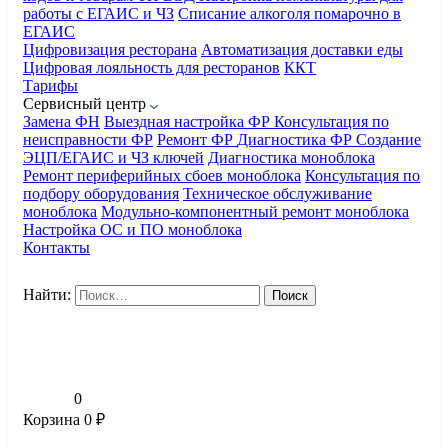
работы с ЕГАИС и ЧЗ
Списание алкоголя помарочно в
ЕГАИС
Цифровизация ресторана
Автоматизация доставки еды
Цифровая лояльность для ресторанов
ККТ
Тарифы
Сервисный центр
Замена ФН
Выездная настройка ФР
Консультация по
неисправности ФР
Ремонт ФР
Диагностика ФР
Создание
ЭЦП/ЕГАИС и ЧЗ ключей
Диагностика моноблока
Ремонт периферийных сбоев моноблока
Консультация по
подбору оборудования
Техническое обслуживание
моноблока
Модульно-компонентный ремонт моноблока
Настройка ОС и ПО моноблока
Контакты
Найти:
0
Корзина
0
₽