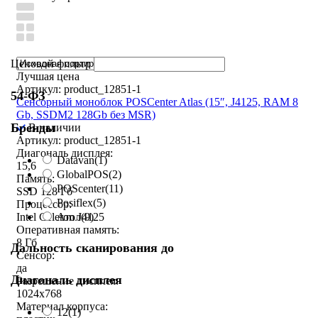
Ценовой фильтр
Лучшая цена
Артикул: product_12851-1
54-ФЗ
Сенсорный моноблок POSCenter Atlas (15″, J4125, RAM 8
Gb, SSDM2 128Gb без MSR)
Бренды
В наличии
Артикул: product_12851-1
Диагональ дисплея:
Datavan
(1)
15,6
GlobalPOS
(2)
Память:
POScenter
(11)
SSD 128 Гб
Posiflex
(5)
Процессор:
Атол
(9)
Intel Celeron J4125
Оперативная память:
8 Гб
Дальность сканирования до
Сенсор:
да
Диагональ дисплея
Разрешение дисплея:
1024x768
Материал корпуса:
12
(1)