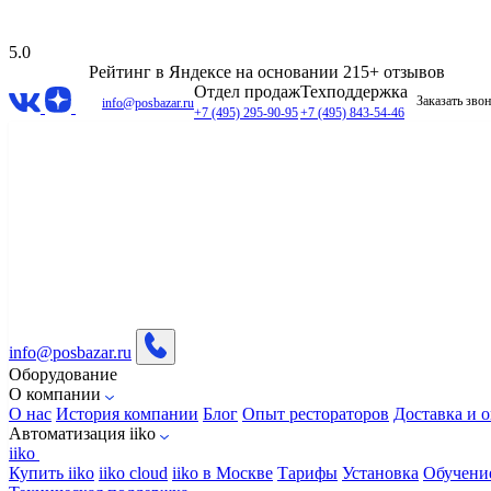
5.0
Рейтинг в Яндексе
на основании 215+ отзывов
Отдел продаж
Техподдержка
Заказать зво
info@posbazar.ru
+7 (495) 295-90-95
+7 (495) 843-54-46
info@posbazar.ru
Оборудование
О компании
О нас
История компании
Блог
Опыт рестораторов
Доставка и о
Автоматизация iiko
iiko
Купить iiko
iiko cloud
iiko в Москве
Тарифы
Установка
Обучени