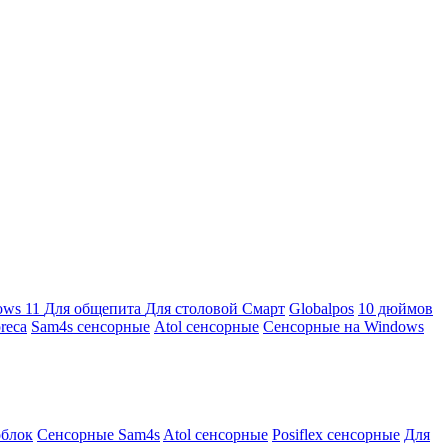
ows 11
Для общепита
Для столовой
Смарт
Globalpos
10 дюймов
reca
Sam4s сенсорные
Atol сенсорные
Сенсорные на Windows
облок
Сенсорные Sam4s
Atol сенсорные
Posiflex сенсорные
Для