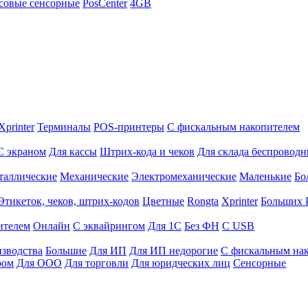
совые сенсорные
PosCenter
4GB
Xprinter
Терминалы
POS-принтеры
С фискальным накопителем
С экраном
Для кассы
Штрих-кода и чеков
Для склада беспровод
таллические
Механические
Электромеханические
Маленькие
Бо
Этикеток, чеков, штрих-кодов
Цветные
Rongta
Xprinter
Больших
ителем
Онлайн
С эквайрингом
Для 1С
Без ФН
С USB
изводства
Большие
Для ИП
Для ИП недорогие
С фискальным на
ром
Для ООО
Для торговли
Для юридческих лиц
Сенсорные