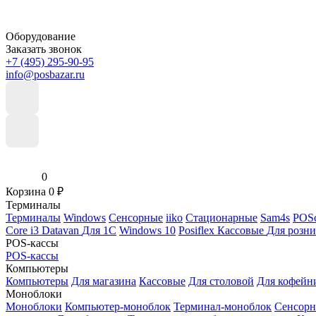
Оборудование
Заказать звонок
+7 (495) 295-90-95
info@posbazar.ru
0
Корзина
0
₽
Терминалы
Терминалы
Windows
Сенсорные
iiko
Стационарные
Sam4s
POSc
Core i3
Datavan
Для 1С
Windows 10
Posiflex
Кассовые
Для розн
POS-кассы
POS-кассы
Компьютеры
Компьютеры
Для магазина
Кассовые
Для столовой
Для кофейн
Моноблоки
Моноблоки
Компьютер-моноблок
Терминал-моноблок
Сенсор