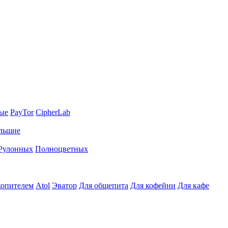
ные
PayTor
CipherLab
льшие
Рулонных
Полноцветных
копителем
Atol
Эватор
Для общепита
Для кофейни
Для кафе