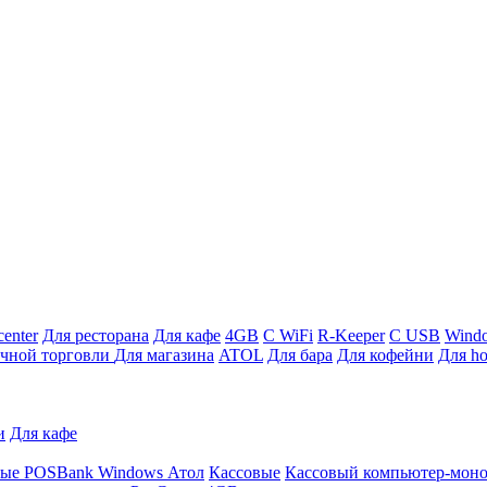
enter
Для ресторана
Для кафе
4GB
С WiFi
R-Keeper
С USB
Wind
ичной торговли
Для магазина
ATOL
Для бара
Для кофейни
Для ho
и
Для кафе
ные
POSBank
Windows
Атол
Кассовые
Кассовый компьютер-мон