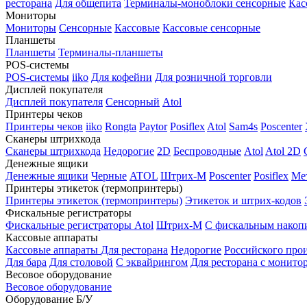
ресторана
Для общепита
Терминалы-моноблоки сенсорные
Кас
Мониторы
Мониторы
Сенсорные
Кассовые
Кассовые сенсорные
Планшеты
Планшеты
Терминалы-планшеты
POS-системы
POS-системы
iiko
Для кофейни
Для розничной торговли
Дисплей покупателя
Дисплей покупателя
Сенсорный
Atol
Принтеры чеков
Принтеры чеков
iiko
Rongta
Paytor
Posiflex
Atol
Sam4s
Poscenter
Сканеры штрихкода
Сканеры штрихкода
Недорогие
2D
Беспроводные
Atol
Atol 2D
Денежные ящики
Денежные ящики
Черные
ATOL
Штрих-М
Poscenter
Posiflex
Ме
Принтеры этикеток (термопринтеры)
Принтеры этикеток (термопринтеры)
Этикеток и штрих-кодов
Фискальные регистраторы
Фискальные регистраторы
Atol
Штрих-М
С фискальным накоп
Кассовые аппараты
Кассовые аппараты
Для ресторана
Недорогие
Российского про
Для бара
Для столовой
С эквайрингом
Для ресторана с монито
Весовое оборудование
Весовое оборудование
Оборудование Б/У