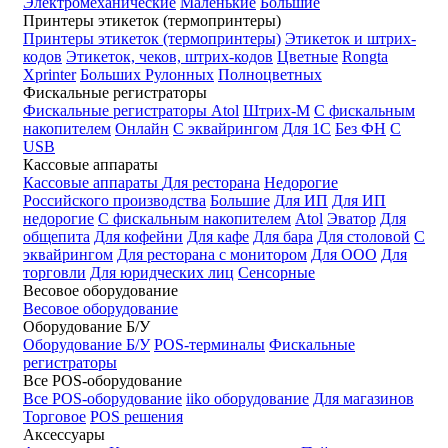
Электромеханические
Маленькие
Большие
Принтеры этикеток (термопринтеры)
Принтеры этикеток (термопринтеры)
Этикеток и штрих-
кодов
Этикеток, чеков, штрих-кодов
Цветные
Rongta
Xprinter
Больших
Рулонных
Полноцветных
Фискальные регистраторы
Фискальные регистраторы
Atol
Штрих-М
С фискальным
накопителем
Онлайн
С эквайрингом
Для 1С
Без ФН
С
USB
Кассовые аппараты
Кассовые аппараты
Для ресторана
Недорогие
Российского производства
Большие
Для ИП
Для ИП
недорогие
С фискальным накопителем
Atol
Эватор
Для
общепита
Для кофейни
Для кафе
Для бара
Для столовой
С
эквайрингом
Для ресторана с монитором
Для ООО
Для
торговли
Для юридческих лиц
Сенсорные
Весовое оборудование
Весовое оборудование
Оборудование Б/У
Оборудование Б/У
POS-терминалы
Фискальные
регистраторы
Все POS-оборудование
Все POS-оборудование
iiko оборудование
Для магазинов
Торговое
POS решения
Аксессуары