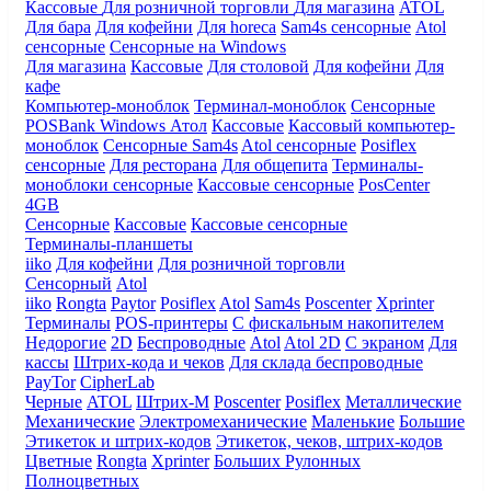
Кассовые
Для розничной торговли
Для магазина
ATOL
Для бара
Для кофейни
Для horeca
Sam4s сенсорные
Atol
сенсорные
Сенсорные на Windows
Для магазина
Кассовые
Для столовой
Для кофейни
Для
кафе
Компьютер-моноблок
Терминал-моноблок
Сенсорные
POSBank
Windows
Атол
Кассовые
Кассовый компьютер-
моноблок
Сенсорные Sam4s
Atol сенсорные
Posiflex
сенсорные
Для ресторана
Для общепита
Терминалы-
моноблоки сенсорные
Кассовые сенсорные
PosCenter
4GB
Сенсорные
Кассовые
Кассовые сенсорные
Терминалы-планшеты
iiko
Для кофейни
Для розничной торговли
Сенсорный
Atol
iiko
Rongta
Paytor
Posiflex
Atol
Sam4s
Poscenter
Xprinter
Терминалы
POS-принтеры
С фискальным накопителем
Недорогие
2D
Беспроводные
Atol
Atol 2D
С экраном
Для
кассы
Штрих-кода и чеков
Для склада беспроводные
PayTor
CipherLab
Черные
ATOL
Штрих-М
Poscenter
Posiflex
Металлические
Механические
Электромеханические
Маленькие
Большие
Этикеток и штрих-кодов
Этикеток, чеков, штрих-кодов
Цветные
Rongta
Xprinter
Больших
Рулонных
Полноцветных