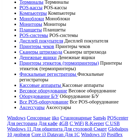
Терминалы
Терминалы
POS-кассы
POS-кассы
Компьютеры
Компьютеры
Моноблоки
Моноблоки
Мониторы
Мониторы
Планшеты
Планшеты
POS-системы
POS-системы
Дисплей покупателя
Дисплей покупателя
Принтеры чеков
Принтеры чеков
Сканеры штрихкода
Сканеры штрихкода
Денежные ящики
Денежные ящики
Принтеры этикеток (термопринтеры)
Принтеры
этикеток (термопринтеры)
Фискальные регистраторы
Фискальные
регистраторы
Кассовые аппараты
Кассовые аппараты
Весовое оборудование
Весовое оборудование
Оборудование Б/У
Оборудование Б/У
Все POS-оборудование
Все POS-оборудование
Аксессуары
Аксессуары
Windows
Сенсорные
iiko
Стационарные
Sam4s
POScenter
Для ресторана
Для кафе
4GB
С WiFi
R-Keeper
С USB
Windows 11
Для общепита
Для столовой
Смарт
Globalpos
10 дюймов
Core i3
Datavan
Для 1С
Windows 10
Posiflex