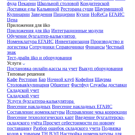
фуда
Пекарни
Школьной столовой
Кондитерской
Доставки еды
Кальянной
Ресторана суши
Шаурмишной
Кулинарии
Заведения
Пиццерии
Кухни
HoReCa
ЕГАИС
Цена
Приложения для iiko
Приложения для iiko
Интеграционные модули
Обучение бухгалтер-калькулятор
Номенклатура
ЕГАИС
Инвентаризация
Производство и
логистика
Сотрудники
Справочники
Финансы
Честный
знак
Тест-драйв iiko и оборудования
Услуги
Постановка онлайн-кассы на учет
Выкуп оборудования
Типовые решения
Кафе
Ресторан
Бар
Ночной клуб
Кофейня
Шаурма
Столовая/кулинария
Общепит
Фастфуд
Службы доставки
Складской учет
Складской учет
Услуги бухгалтера-калькулятора
Внесение накладных
Внесение накладных ЕГАИС
Составление номенклатуры
Исправление чека коррекции
Внесение технологических карт
Введение бухгалтерско-
складского учёта
Просчет себестоимости по новому
поставщику
Разбор ошибок складского учета
Подвязка
кодов к товарам ТН ВЭД
Настройка номенклатуры для