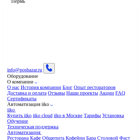
Пермь
info@posbazar.ru
Оборудование
О компании
О нас
История компании
Блог
Опыт рестораторов
Доставка и оплата
Отзывы
Наши проекты
Акции
FAQ
Сертификаты
Автоматизация iiko
iiko
Купить iiko
iiko cloud
iiko в Москве
Тарифы
Установка
Обучение
Техническая поддержка
Автоматизация
Ресторана
Кафе
Общепита
Кофейни
Бара
Столовой
Фаст