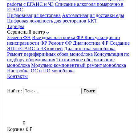
работы с ЕГАИС и ЧЗ
Списание алкоголя помарочно в
ЕГАИС
Цифровизация ресторана
Автоматизация доставки еды
Цифровая лояльность для ресторанов
ККТ
Тарифы
Сервисный центр
Замена ФН
Выездная настройка ФР
Консультация по
неисправности ФР
Ремонт ФР
Диагностика ФР
Создание
ЭЦП/ЕГАИС и ЧЗ ключей
Диагностика моноблока
Ремонт периферийных сбоев моноблока
Консультация по
подбору оборудования
Техническое обслуживание
моноблока
Модульно-компонентный ремонт моноблока
Настройка ОС и ПО моноблока
Контакты
Найти:
0
Корзина
0
₽