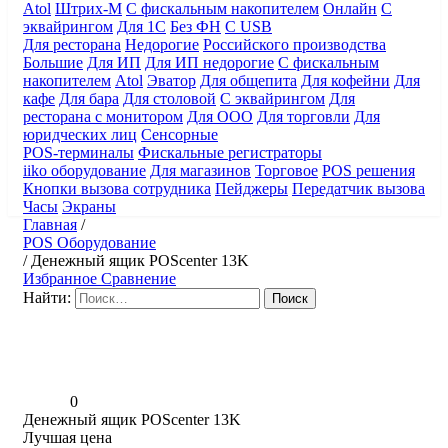
Atol
Штрих-М
С фискальным накопителем
Онлайн
С
эквайрингом
Для 1С
Без ФН
С USB
Для ресторана
Недорогие
Российского производства
Большие
Для ИП
Для ИП недорогие
С фискальным
накопителем
Atol
Эватор
Для общепита
Для кофейни
Для
кафе
Для бара
Для столовой
С эквайрингом
Для
ресторана с монитором
Для ООО
Для торговли
Для
юридческих лиц
Сенсорные
POS-терминалы
Фискальные регистраторы
iiko оборудование
Для магазинов
Торговое
POS решения
Кнопки вызова сотрудника
Пейджеры
Передатчик вызова
Часы
Экраны
Главная
/
POS Оборудование
/
Денежный ящик POScenter 13K
Избранное
Сравнение
Найти:
0
Денежный ящик POScenter 13K
Лучшая цена