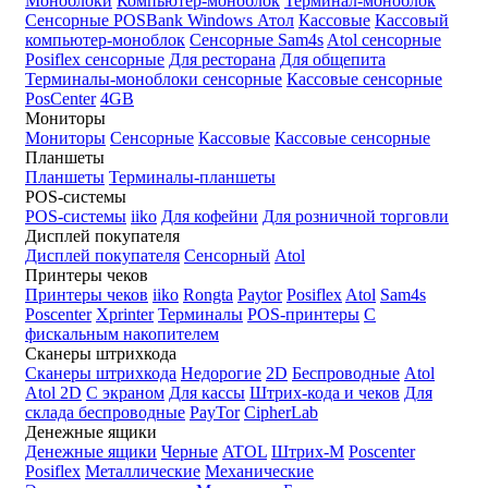
Моноблоки
Компьютер-моноблок
Терминал-моноблок
Сенсорные
POSBank
Windows
Атол
Кассовые
Кассовый
компьютер-моноблок
Сенсорные Sam4s
Atol сенсорные
Posiflex сенсорные
Для ресторана
Для общепита
Терминалы-моноблоки сенсорные
Кассовые сенсорные
PosCenter
4GB
Мониторы
Мониторы
Сенсорные
Кассовые
Кассовые сенсорные
Планшеты
Планшеты
Терминалы-планшеты
POS-системы
POS-системы
iiko
Для кофейни
Для розничной торговли
Дисплей покупателя
Дисплей покупателя
Сенсорный
Atol
Принтеры чеков
Принтеры чеков
iiko
Rongta
Paytor
Posiflex
Atol
Sam4s
Poscenter
Xprinter
Терминалы
POS-принтеры
С
фискальным накопителем
Сканеры штрихкода
Сканеры штрихкода
Недорогие
2D
Беспроводные
Atol
Atol 2D
С экраном
Для кассы
Штрих-кода и чеков
Для
склада беспроводные
PayTor
CipherLab
Денежные ящики
Денежные ящики
Черные
ATOL
Штрих-М
Poscenter
Posiflex
Металлические
Механические