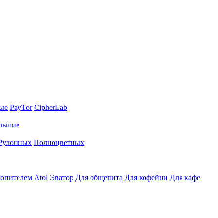
ные
PayTor
CipherLab
льшие
Рулонных
Полноцветных
копителем
Atol
Эватор
Для общепита
Для кофейни
Для кафе