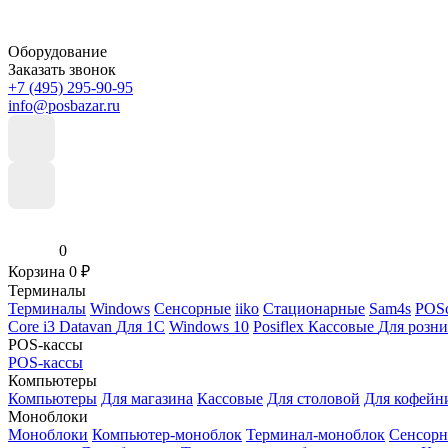
Оборудование
Заказать звонок
+7 (495) 295-90-95
info@posbazar.ru
0
Корзина
0
₽
Терминалы
Терминалы
Windows
Сенсорные
iiko
Стационарные
Sam4s
POSc
Core i3
Datavan
Для 1С
Windows 10
Posiflex
Кассовые
Для розн
POS-кассы
POS-кассы
Компьютеры
Компьютеры
Для магазина
Кассовые
Для столовой
Для кофейн
Моноблоки
Моноблоки
Компьютер-моноблок
Терминал-моноблок
Сенсор