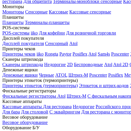
ресторана
Для общепита
Терминалы-моноблоки сенсорные
Кас
Мониторы
Мониторы
Сенсорные
Кассовые
Кассовые сенсорные
Планшеты
Планшеты
Терминалы-планшеты
POS-системы
POS-системы
iiko
Для кофейни
Для розничной торговли
Дисплей покупателя
Дисплей покупателя
Сенсорный
Atol
Принтеры чеков
Принтеры чеков
iiko
Rongta
Paytor
Posiflex
Atol
Sam4s
Poscenter
Сканеры штрихкода
Сканеры штрихкода
Недорогие
2D
Беспроводные
Atol
Atol 2D
Денежные ящики
Денежные ящики
Черные
ATOL
Штрих-М
Poscenter
Posiflex
Ме
Принтеры этикеток (термопринтеры)
Принтеры этикеток (термопринтеры)
Этикеток и штрих-кодов
Фискальные регистраторы
Фискальные регистраторы
Atol
Штрих-М
С фискальным накоп
Кассовые аппараты
Кассовые аппараты
Для ресторана
Недорогие
Российского про
Для бара
Для столовой
С эквайрингом
Для ресторана с монито
Весовое оборудование
Весовое оборудование
Оборудование Б/У