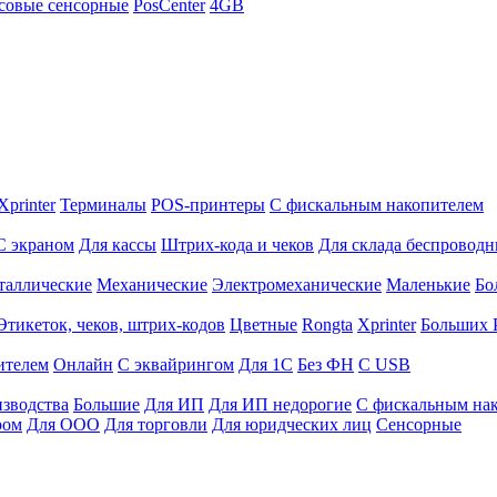
совые сенсорные
PosCenter
4GB
Xprinter
Терминалы
POS-принтеры
С фискальным накопителем
С экраном
Для кассы
Штрих-кода и чеков
Для склада беспровод
таллические
Механические
Электромеханические
Маленькие
Бо
Этикеток, чеков, штрих-кодов
Цветные
Rongta
Xprinter
Больших
ителем
Онлайн
С эквайрингом
Для 1С
Без ФН
С USB
изводства
Большие
Для ИП
Для ИП недорогие
С фискальным на
ром
Для ООО
Для торговли
Для юридческих лиц
Сенсорные