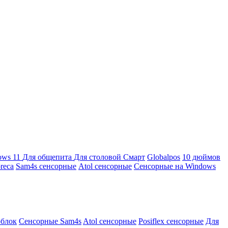
ows 11
Для общепита
Для столовой
Смарт
Globalpos
10 дюймов
reca
Sam4s сенсорные
Atol сенсорные
Сенсорные на Windows
облок
Сенсорные Sam4s
Atol сенсорные
Posiflex сенсорные
Для