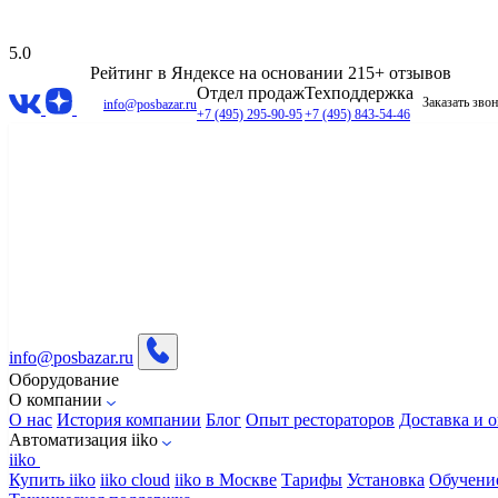
5.0
Рейтинг в Яндексе
на основании 215+ отзывов
Отдел продаж
Техподдержка
Заказать зво
info@posbazar.ru
+7 (495) 295-90-95
+7 (495) 843-54-46
info@posbazar.ru
Оборудование
О компании
О нас
История компании
Блог
Опыт рестораторов
Доставка и о
Автоматизация iiko
iiko
Купить iiko
iiko cloud
iiko в Москве
Тарифы
Установка
Обучени