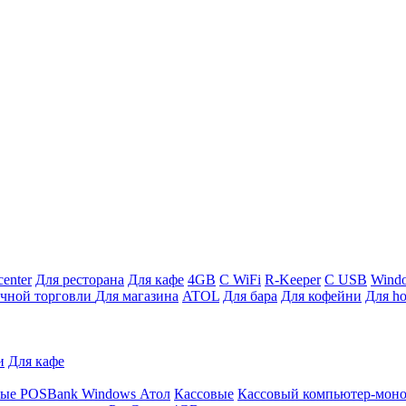
enter
Для ресторана
Для кафе
4GB
С WiFi
R-Keeper
С USB
Wind
ичной торговли
Для магазина
ATOL
Для бара
Для кофейни
Для ho
и
Для кафе
ные
POSBank
Windows
Атол
Кассовые
Кассовый компьютер-мон