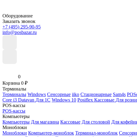
Оборудование
Заказать звонок
+7 (495) 295-90-95
info@posbazar.ru
0
Корзина
0
₽
Терминалы
Терминалы
Windows
Сенсорные
iiko
Стационарные
Sam4s
POSc
Core i3
Datavan
Для 1С
Windows 10
Posiflex
Кассовые
Для розн
POS-кассы
POS-кассы
Компьютеры
Компьютеры
Для магазина
Кассовые
Для столовой
Для кофейн
Моноблоки
Моноблоки
Компьютер-моноблок
Терминал-моноблок
Сенсор