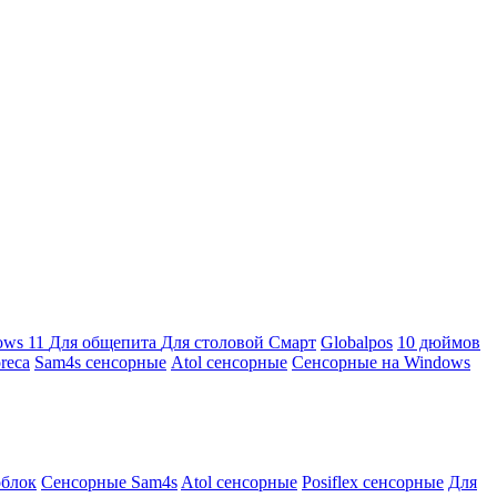
ows 11
Для общепита
Для столовой
Смарт
Globalpos
10 дюймов
reca
Sam4s сенсорные
Atol сенсорные
Сенсорные на Windows
облок
Сенсорные Sam4s
Atol сенсорные
Posiflex сенсорные
Для