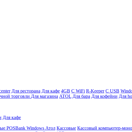
enter
Для ресторана
Для кафе
4GB
С WiFi
R-Keeper
С USB
Wind
ичной торговли
Для магазина
ATOL
Для бара
Для кофейни
Для ho
и
Для кафе
ные
POSBank
Windows
Атол
Кассовые
Кассовый компьютер-мон