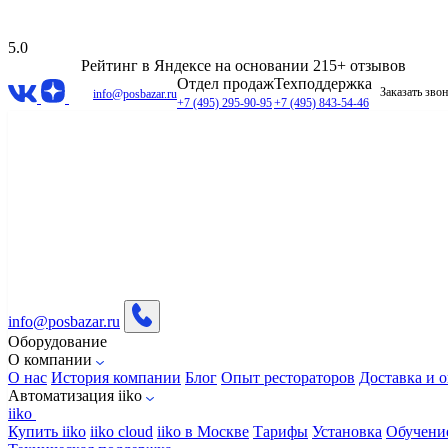
5.0
Рейтинг в Яндексе
на основании 215+ отзывов
Отдел продаж
Техподдержка
Заказать зво
info@posbazar.ru
+7 (495) 295-90-95
+7 (495) 843-54-46
info@posbazar.ru
Оборудование
О компании
О нас
История компании
Блог
Опыт рестораторов
Доставка и о
Автоматизация iiko
iiko
Купить iiko
iiko cloud
iiko в Москве
Тарифы
Установка
Обучени