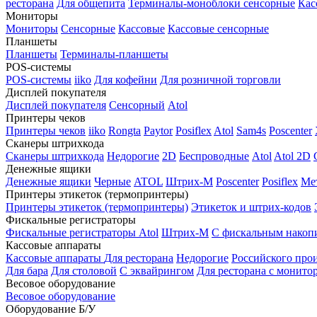
ресторана
Для общепита
Терминалы-моноблоки сенсорные
Кас
Мониторы
Мониторы
Сенсорные
Кассовые
Кассовые сенсорные
Планшеты
Планшеты
Терминалы-планшеты
POS-системы
POS-системы
iiko
Для кофейни
Для розничной торговли
Дисплей покупателя
Дисплей покупателя
Сенсорный
Atol
Принтеры чеков
Принтеры чеков
iiko
Rongta
Paytor
Posiflex
Atol
Sam4s
Poscenter
Сканеры штрихкода
Сканеры штрихкода
Недорогие
2D
Беспроводные
Atol
Atol 2D
Денежные ящики
Денежные ящики
Черные
ATOL
Штрих-М
Poscenter
Posiflex
Ме
Принтеры этикеток (термопринтеры)
Принтеры этикеток (термопринтеры)
Этикеток и штрих-кодов
Фискальные регистраторы
Фискальные регистраторы
Atol
Штрих-М
С фискальным накоп
Кассовые аппараты
Кассовые аппараты
Для ресторана
Недорогие
Российского про
Для бара
Для столовой
С эквайрингом
Для ресторана с монито
Весовое оборудование
Весовое оборудование
Оборудование Б/У