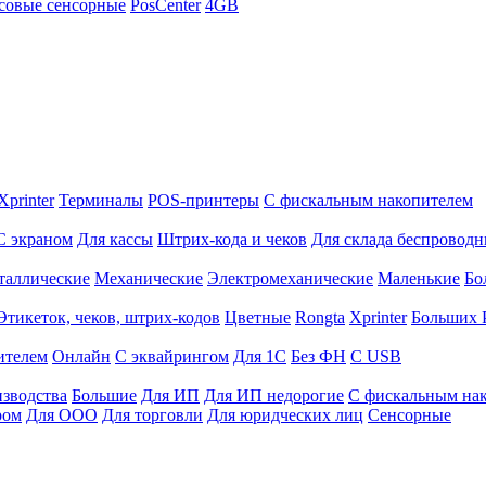
совые сенсорные
PosCenter
4GB
Xprinter
Терминалы
POS-принтеры
С фискальным накопителем
С экраном
Для кассы
Штрих-кода и чеков
Для склада беспровод
таллические
Механические
Электромеханические
Маленькие
Бо
Этикеток, чеков, штрих-кодов
Цветные
Rongta
Xprinter
Больших
ителем
Онлайн
С эквайрингом
Для 1С
Без ФН
С USB
изводства
Большие
Для ИП
Для ИП недорогие
С фискальным на
ром
Для ООО
Для торговли
Для юридческих лиц
Сенсорные