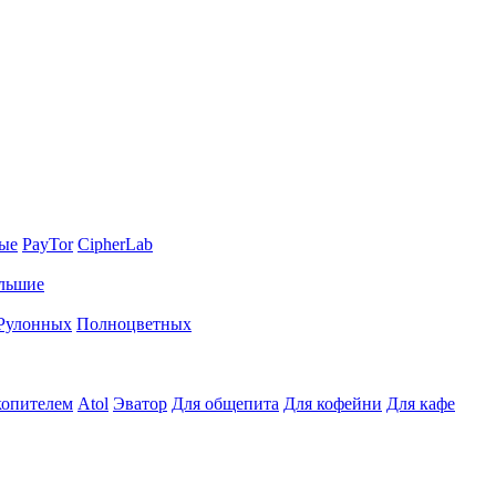
ные
PayTor
CipherLab
льшие
Рулонных
Полноцветных
копителем
Atol
Эватор
Для общепита
Для кофейни
Для кафе