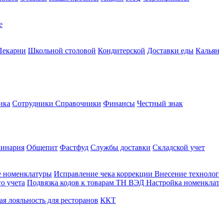
е
Пекарни
Школьной столовой
Кондитерской
Доставки еды
Калья
ика
Сотрудники
Справочники
Финансы
Честный знак
линария
Общепит
Фастфуд
Службы доставки
Складской учет
е номенклатуры
Исправление чека коррекции
Внесение технолог
о учета
Подвязка кодов к товарам ТН ВЭД
Настройка номенклат
я лояльность для ресторанов
ККТ