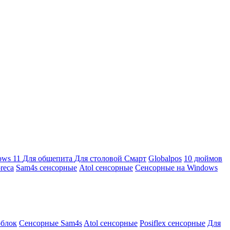
ows 11
Для общепита
Для столовой
Смарт
Globalpos
10 дюймов
reca
Sam4s сенсорные
Atol сенсорные
Сенсорные на Windows
облок
Сенсорные Sam4s
Atol сенсорные
Posiflex сенсорные
Для