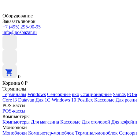
Оборудование
Заказать звонок
+7 (495) 295-90-95
info@posbazar.ru
0
Корзина
0
₽
Терминалы
Терминалы
Windows
Сенсорные
iiko
Стационарные
Sam4s
POSc
Core i3
Datavan
Для 1С
Windows 10
Posiflex
Кассовые
Для розн
POS-кассы
POS-кассы
Компьютеры
Компьютеры
Для магазина
Кассовые
Для столовой
Для кофейн
Моноблоки
Моноблоки
Компьютер-моноблок
Терминал-моноблок
Сенсор