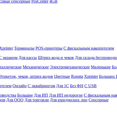
совые сенсорные
PosCenter
4GB
Xprinter
Терминалы
POS-принтеры
С фискальным накопителем
С экраном
Для кассы
Штрих-кода и чеков
Для склада беспровод
таллические
Механические
Электромеханические
Маленькие
Бо
Этикеток, чеков, штрих-кодов
Цветные
Rongta
Xprinter
Больших
ителем
Онлайн
С эквайрингом
Для 1С
Без ФН
С USB
изводства
Большие
Для ИП
Для ИП недорогие
С фискальным на
ром
Для ООО
Для торговли
Для юридческих лиц
Сенсорные