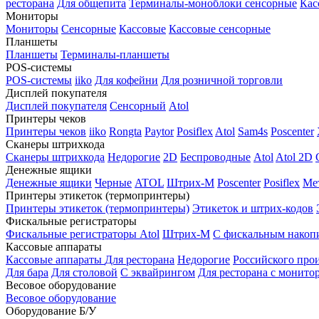
ресторана
Для общепита
Терминалы-моноблоки сенсорные
Кас
Мониторы
Мониторы
Сенсорные
Кассовые
Кассовые сенсорные
Планшеты
Планшеты
Терминалы-планшеты
POS-системы
POS-системы
iiko
Для кофейни
Для розничной торговли
Дисплей покупателя
Дисплей покупателя
Сенсорный
Atol
Принтеры чеков
Принтеры чеков
iiko
Rongta
Paytor
Posiflex
Atol
Sam4s
Poscenter
Сканеры штрихкода
Сканеры штрихкода
Недорогие
2D
Беспроводные
Atol
Atol 2D
Денежные ящики
Денежные ящики
Черные
ATOL
Штрих-М
Poscenter
Posiflex
Ме
Принтеры этикеток (термопринтеры)
Принтеры этикеток (термопринтеры)
Этикеток и штрих-кодов
Фискальные регистраторы
Фискальные регистраторы
Atol
Штрих-М
С фискальным накоп
Кассовые аппараты
Кассовые аппараты
Для ресторана
Недорогие
Российского про
Для бара
Для столовой
С эквайрингом
Для ресторана с монито
Весовое оборудование
Весовое оборудование
Оборудование Б/У