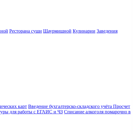
нной
Ресторана суши
Шаурмишной
Кулинарии
Заведения
ических карт
Введение бухгалтерско-складского учёта
Просчет
уры для работы с ЕГАИС и ЧЗ
Списание алкоголя помарочно в