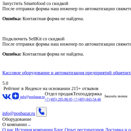
Запустить Smartofood со скидкой
После отправки формы наш инженер по автоматизации свяжет
Ошибка:
Контактная форма не найдена.
Подключить SellKit со скидкой
После отправки формы наш инженер по автоматизации свяжет
Ошибка:
Контактная форма не найдена.
Кассовое оборудование и автоматизация предприятий общепит
5.0
Рейтинг в Яндексе
на основании 215+ отзывов
Отдел продаж
Техподдержка
Заказать звонок
info@posbazar.ru
+7 (495) 295-90-95
+7 (495) 843-54-46
info@posbazar.ru
Оборудование
О компании
О нас
История компании
Блог
Опыт рестораторов
Доставка и о