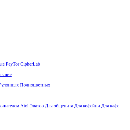
ные
PayTor
CipherLab
льшие
Рулонных
Полноцветных
копителем
Atol
Эватор
Для общепита
Для кофейни
Для кафе