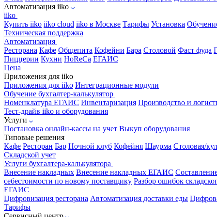
Автоматизация iiko
iiko
Купить iiko
iiko cloud
iiko в Москве
Тарифы
Установка
Обучени
Техническая поддержка
Автоматизация
Ресторана
Кафе
Общепита
Кофейни
Бара
Столовой
Фаст фуда
Пиццерии
Кухни
HoReCa
ЕГАИС
Цена
Приложения для iiko
Приложения для iiko
Интеграционные модули
Обучение бухгалтер-калькулятор
Номенклатура
ЕГАИС
Инвентаризация
Производство и логист
Тест-драйв iiko и оборудования
Услуги
Постановка онлайн-кассы на учет
Выкуп оборудования
Типовые решения
Кафе
Ресторан
Бар
Ночной клуб
Кофейня
Шаурма
Столовая/ку
Складской учет
Услуги бухгалтера-калькулятора
Внесение накладных
Внесение накладных ЕГАИС
Составлени
себестоимости по новому поставщику
Разбор ошибок складског
ЕГАИС
Цифровизация ресторана
Автоматизация доставки еды
Цифрова
Тарифы
Сервисный центр