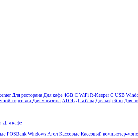
enter
Для ресторана
Для кафе
4GB
С WiFi
R-Keeper
С USB
Wind
ичной торговли
Для магазина
ATOL
Для бара
Для кофейни
Для ho
и
Для кафе
ные
POSBank
Windows
Атол
Кассовые
Кассовый компьютер-мон