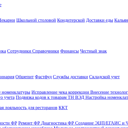
е
Пекарни
Школьной столовой
Кондитерской
Доставки еды
Калья
ика
Сотрудники
Справочники
Финансы
Честный знак
линария
Общепит
Фастфуд
Службы доставки
Складской учет
е номенклатуры
Исправление чека коррекции
Внесение технолог
о учета
Подвязка кодов к товарам ТН ВЭД
Настройка номенклат
я лояльность для ресторанов
ККТ
ности ФР
Ремонт ФР
Диагностика ФР
Создание ЭЦП/ЕГАИС и Ч