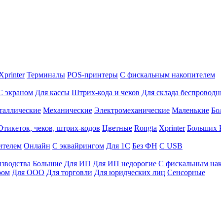
Xprinter
Терминалы
POS-принтеры
С фискальным накопителем
С экраном
Для кассы
Штрих-кода и чеков
Для склада беспровод
таллические
Механические
Электромеханические
Маленькие
Бо
Этикеток, чеков, штрих-кодов
Цветные
Rongta
Xprinter
Больших
ителем
Онлайн
С эквайрингом
Для 1С
Без ФН
С USB
изводства
Большие
Для ИП
Для ИП недорогие
С фискальным на
ром
Для ООО
Для торговли
Для юридческих лиц
Сенсорные