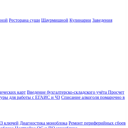
нной
Ресторана суши
Шаурмишной
Кулинарии
Заведения
ических карт
Введение бухгалтерско-складского учёта
Просчет
уры для работы с ЕГАИС и ЧЗ
Списание алкоголя помарочно в
З ключей
Диагностика моноблока
Ремонт периферийных сбоев