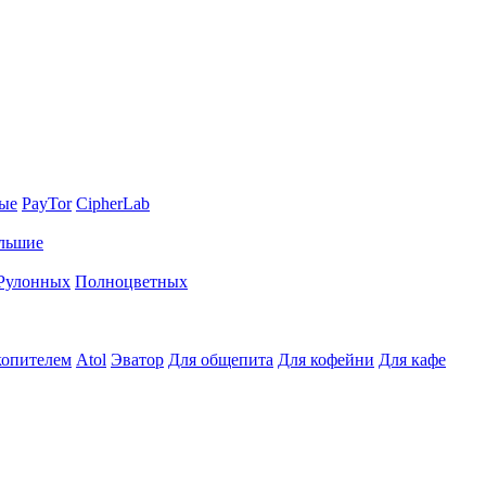
ные
PayTor
CipherLab
льшие
Рулонных
Полноцветных
копителем
Atol
Эватор
Для общепита
Для кофейни
Для кафе