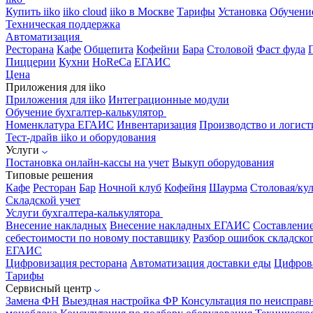
Купить iiko
iiko cloud
iiko в Москве
Тарифы
Установка
Обучени
Техническая поддержка
Автоматизация
Ресторана
Кафе
Общепита
Кофейни
Бара
Столовой
Фаст фуда
Пиццерии
Кухни
HoReCa
ЕГАИС
Цена
Приложения для iiko
Приложения для iiko
Интеграционные модули
Обучение бухгалтер-калькулятор
Номенклатура
ЕГАИС
Инвентаризация
Производство и логист
Тест-драйв iiko и оборудования
Услуги
Постановка онлайн-кассы на учет
Выкуп оборудования
Типовые решения
Кафе
Ресторан
Бар
Ночной клуб
Кофейня
Шаурма
Столовая/ку
Складской учет
Услуги бухгалтера-калькулятора
Внесение накладных
Внесение накладных ЕГАИС
Составлени
себестоимости по новому поставщику
Разбор ошибок складског
ЕГАИС
Цифровизация ресторана
Автоматизация доставки еды
Цифрова
Тарифы
Сервисный центр
Замена ФН
Выездная настройка ФР
Консультация по неисправ