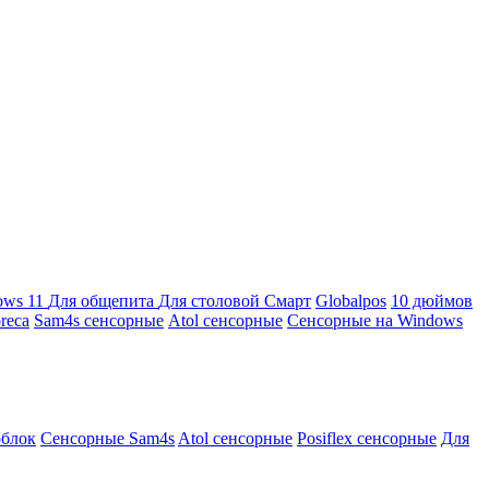
ows 11
Для общепита
Для столовой
Смарт
Globalpos
10 дюймов
reca
Sam4s сенсорные
Atol сенсорные
Сенсорные на Windows
облок
Сенсорные Sam4s
Atol сенсорные
Posiflex сенсорные
Для