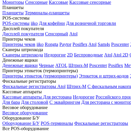
Мониторы
Сенсорные
Кассовые
Кассовые сенсорные
Планшеты
Планшеты
Терминалы-планшеты
POS-системы
POS-системы
iiko
Для кофейни
Для розничной торговли
Дисплей покупателя
Дисплей покупателя
Сенсорный
Atol
Принтеры чеков
Принтеры чеков
iiko
Rongta
Paytor
Posiflex
Atol
Sam4s
Poscenter
Сканеры штрихкода
Сканеры штрихкода
Недорогие
2D
Беспроводные
Atol
Atol 2D
Денежные ящики
Денежные ящики
Черные
ATOL
Штрих-М
Poscenter
Posiflex
Ме
Принтеры этикеток (термопринтеры)
Принтеры этикеток (термопринтеры)
Этикеток и штрих-кодов
Фискальные регистраторы
Фискальные регистраторы
Atol
Штрих-М
С фискальным накоп
Кассовые аппараты
Кассовые аппараты
Для ресторана
Недорогие
Российского про
Для бара
Для столовой
С эквайрингом
Для ресторана с монито
Весовое оборудование
Весовое оборудование
Оборудование Б/У
Оборудование Б/У
POS-терминалы
Фискальные регистраторы
Все POS-оборудование