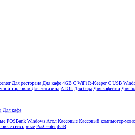
enter
Для ресторана
Для кафе
4GB
С WiFi
R-Keeper
С USB
Wind
ичной торговли
Для магазина
ATOL
Для бара
Для кофейни
Для ho
и
Для кафе
ные
POSBank
Windows
Атол
Кассовые
Кассовый компьютер-мон
совые сенсорные
PosCenter
4GB