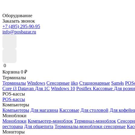
Оборудование
Заказать звонок
+7 (495) 295-90-95
info@posbazar.ru
0
Корзина
0
₽
Терминалы
Терминалы
Windows
Сенсорные
iiko
Стационарные
Sam4s
POSc
Core i3
Datavan
Для 1С
Windows 10
Posiflex
Кассовые
Для розн
POS-кассы
POS-кассы
Компьютеры
Компьютеры
Для магазина
Кассовые
Для столовой
Для кофейн
Моноблоки
Моноблоки
Компьютер-моноблок
Терминал-моноблок
Сенсор
ресторана
Для общепита
Терминалы-моноблоки сенсорные
Кас
Мониторы