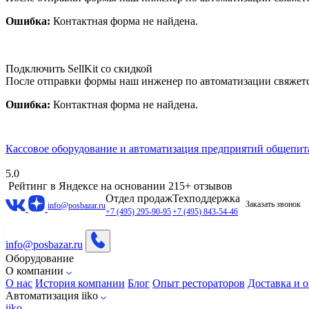
Ошибка:
Контактная форма не найдена.
Подключить SellKit со скидкой
После отправки формы наш инженер по автоматизации свяжет
Ошибка:
Контактная форма не найдена.
Кассовое оборудование и автоматизация предприятий общепит
5.0
Рейтинг в Яндексе
на основании 215+ отзывов
Отдел продаж
Техподдержка
Заказать звонок
info@posbazar.ru
+7 (495) 295-90-95
+7 (495) 843-54-46
info@posbazar.ru
Оборудование
О компании
О нас
История компании
Блог
Опыт рестораторов
Доставка и о
Автоматизация iiko
iiko