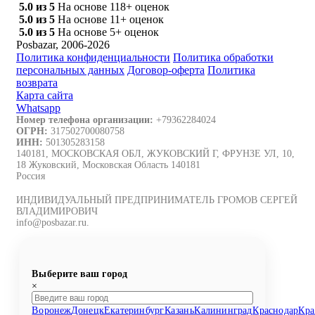
5.0 из 5
На основе 118+ оценок
5.0 из 5
На основе 11+ оценок
5.0 из 5
На основе 5+ оценок
Posbazar, 2006-2026
Политика конфиденциальности
Политика обработки
персональных данных
Договор-оферта
Политика
возврата
Карта сайта
Whatsapp
Номер телефона организации:
+79362284024
ОГРН:
317502700080758
ИНН:
501305283158
140181, МОСКОВСКАЯ ОБЛ, ЖУКОВСКИЙ Г, ФРУНЗЕ УЛ, 10,
18 Жуковский, Московская Область 140181
Россия
ИНДИВИДУАЛЬНЫЙ ПРЕДПРИНИМАТЕЛЬ ГРОМОВ СЕРГЕЙ
ВЛАДИМИРОВИЧ
info@posbazar.ru.
Выберите ваш город
×
Воронеж
Донецк
Екатеринбург
Казань
Калининград
Краснодар
Кра