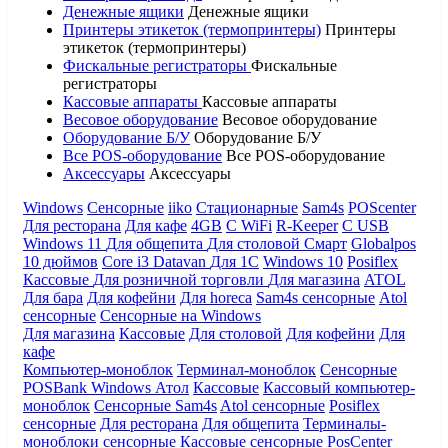
Денежные ящики
Денежные ящики
Принтеры этикеток (термопринтеры)
Принтеры
этикеток (термопринтеры)
Фискальные регистраторы
Фискальные
регистраторы
Кассовые аппараты
Кассовые аппараты
Весовое оборудование
Весовое оборудование
Оборудование Б/У
Оборудование Б/У
Все POS-оборудование
Все POS-оборудование
Аксессуары
Аксессуары
Windows
Сенсорные
iiko
Стационарные
Sam4s
POScenter
Для ресторана
Для кафе
4GB
С WiFi
R-Keeper
С USB
Windows 11
Для общепита
Для столовой
Смарт
Globalpos
10 дюймов
Core i3
Datavan
Для 1С
Windows 10
Posiflex
Кассовые
Для розничной торговли
Для магазина
ATOL
Для бара
Для кофейни
Для horeca
Sam4s сенсорные
Atol
сенсорные
Сенсорные на Windows
Для магазина
Кассовые
Для столовой
Для кофейни
Для
кафе
Компьютер-моноблок
Терминал-моноблок
Сенсорные
POSBank
Windows
Атол
Кассовые
Кассовый компьютер-
моноблок
Сенсорные Sam4s
Atol сенсорные
Posiflex
сенсорные
Для ресторана
Для общепита
Терминалы-
моноблоки сенсорные
Кассовые сенсорные
PosCenter