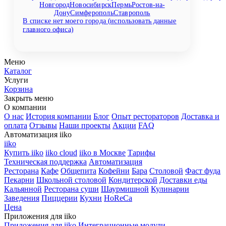
Новгород
Новосибирск
Пермь
Ростов-на-
Дону
Симферополь
Ставрополь
В списке нет моего города (использовать данные
главного офиса)
Меню
Каталог
Услуги
Корзина
Закрыть меню
О компании
О нас
История компании
Блог
Опыт рестораторов
Доставка и
оплата
Отзывы
Наши проекты
Акции
FAQ
Автоматизация iiko
iiko
Купить iiko
iiko cloud
iiko в Москве
Тарифы
Техническая поддержка
Автоматизация
Ресторана
Кафе
Общепита
Кофейни
Бара
Столовой
Фаст фуда
Пекарни
Школьной столовой
Кондитерской
Доставки еды
Кальянной
Ресторана суши
Шаурмишной
Кулинарии
Заведения
Пиццерии
Кухни
HoReCa
Цена
Приложения для iiko
Приложения для iiko
Интеграционные модули