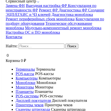
Сервисный центр
Замена ФН
Выездная настройка ФР
Консультация по
неисправности ФР
Ремонт ФР
Диагностика ФР
Создание
ЭЦП/ЕГАИС и ЧЗ ключей
Диагностика моноблока
Ремонт периферийных сбоев моноблока
Консультация по
подбору оборудования
Техническое обслуживание
моноблока
Модульно-компонентный ремонт моноблока
Настройка ОС и ПО моноблока
Контакты
Найти:
0
Корзина
0
₽
Терминалы
Терминалы
POS-кассы
POS-кассы
Компьютеры
Компьютеры
Моноблоки
Моноблоки
Мониторы
Мониторы
Планшеты
Планшеты
POS-системы
POS-системы
Дисплей покупателя
Дисплей покупателя
Принтеры чеков
Принтеры чеков
Сканеры штрихкода
Сканеры штрихкода