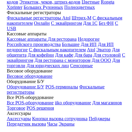
кодов
Этикеток, чеков, штрих-кодов
Цветные
Rongta
Xprinter
Больших
Рулонных
Полноцветных
Фискальные регистраторы
Фискальные регистраторы
Atol
Штрих-М
С фискальным
накопителем
Онлайн
С эквайрингом
Для 1С
Без ФН
С
USB
Кассовые аппараты
Кассовые аппараты
Для ресторана
Недорогие
Российского производства
Большие
Для ИП
Для ИП
недорогие
С фискальным накопителем
Atol
Эватор
Для
общепита
Для кофейни
Для кафе
Для бара
Для столовой
С
эквайрингом
Для ресторана с монитором
Для ООО
Для
торговли
Для юридческих лиц
Сенсорные
Весовое оборудование
Весовое оборудование
Оборудование Б/У
Оборудование Б/У
POS-терминалы
Фискальные
регистраторы
Все POS-оборудование
Все POS-оборудование
iiko оборудование
Для магазинов
Торговое
POS решения
Аксессуары
Аксессуары
Кнопки вызова сотрудника
Пейджеры
Передатчик вызова
Часы
Экраны