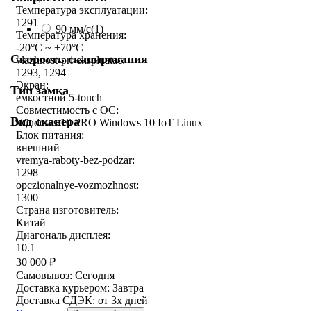
Температура эксплуатации:
1291
90 мм/с
(1)
Температура хранения:
-20°C ~ +70°C
Скорость сканирования
vlazhnost-pri-ekspluatac:
1293, 1294
Экран:
Тип замка
емкостной 5-touch
Совместимость с ОС:
Вид сканера
Windows 10 PRO Windows 10 IoT Linux
Блок питания:
внешний
vremya-raboty-bez-podzar:
1298
opczionalnye-vozmozhnost:
1300
Страна изготовитель:
Китай
Диагональ дисплея:
10.1
30 000
₽
Самовывоз:
Сегодня
Доставка курьером:
Завтра
Доставка СДЭК:
от 3х дней