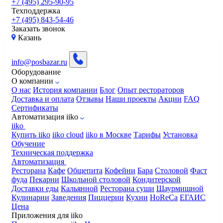
+7 (495) 295-90-95
Техподдержка
+7 (495) 843-54-46
Заказать звонок
Казань
info@posbazar.ru
Оборудование
О компании
О нас
История компании
Блог
Опыт рестораторов
Доставка и оплата
Отзывы
Наши проекты
Акции
FAQ
Сертификаты
Автоматизация iiko
iiko
Купить iiko
iiko cloud
iiko в Москве
Тарифы
Установка
Обучение
Техническая поддержка
Автоматизация
Ресторана
Кафе
Общепита
Кофейни
Бара
Столовой
Фаст
фуда
Пекарни
Школьной столовой
Кондитерской
Доставки еды
Кальянной
Ресторана суши
Шаурмишной
Кулинарии
Заведения
Пиццерии
Кухни
HoReCa
ЕГАИС
Цена
Приложения для iiko