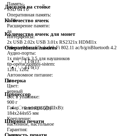
Память:
Дисплей на стойке
SSD 64 Гб
Оперативная память:
Количество ячеек
4 Гб
Расширение памяти:
да
Количество ячеек для монет
Интерфейсы:
2x USB 2.02x USB 3.01x RS2321x HDMI1x
Оперативная память
EthernetMicroSD slotWi-Fi 802.11 ac/b/g/nBluetooth 4.2
Аудио-порты:
1x miniJack 3.5 для наушников
1 Гб
(1)
tip-operaczionnoj-sistem:
4 Гб
(1)
1281, 1282
Автономное питание:
Поверка
да
Цвет:
черный
Процессор
Вес в упаковке:
900 г
Габариты товара (ДxШxВ):
Intel J3355
(1)
184x244x65 мм
Крепление:
Ширина печати
настенное, настольное
Гарантия:
Скорость печати
1 год