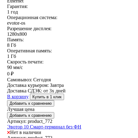
Ethernet
Гарантия:
1 год
Операционная система:
evotor-os
Разрешение дисплея:
1280x800
Память:
8 Гб
Оперативная память:
1 Гб
Скорость печати:
90 мм/с
0
₽
Самовывоз:
Сегодня
Доставка курьером:
Завтра
Доставка СДЭК:
от 3х дней
В корзину
Купить в 1 клик
Добавить к сравнению
Лучшая цена
Добавить к сравнению
Артикул: product_772
Эвотор 10 Смарт-терминал без ФН
Нет в наличии
Артикул: product_772