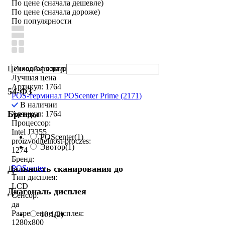
По цене (сначала дешевле)
По цене (сначала дороже)
По популярности
Ценовой фильтр
Лучшая цена
Артикул: 1764
54-ФЗ
POS-терминал POScenter Prime (2171)
В наличии
Бренды
Артикул: 1764
Процессор:
Intel J3355
POScenter
(1)
proizvoditelnost-proczes:
Эвотор
(1)
1274
Бренд:
Дальность сканирования до
POScenter
Тип дисплея:
LCD
Диагональ дисплея
Сенсор:
да
Разрешение дисплея:
10.1
(2)
1280x800