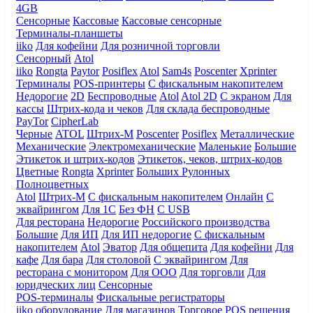
4GB
Сенсорные
Кассовые
Кассовые сенсорные
Терминалы-планшеты
iiko
Для кофейни
Для розничной торговли
Сенсорный
Atol
iiko
Rongta
Paytor
Posiflex
Atol
Sam4s
Poscenter
Xprinter
Терминалы
POS-принтеры
С фискальным накопителем
Недорогие
2D
Беспроводные
Atol
Atol 2D
С экраном
Для
кассы
Штрих-кода и чеков
Для склада беспроводные
PayTor
CipherLab
Черные
ATOL
Штрих-М
Poscenter
Posiflex
Металлические
Механические
Электромеханические
Маленькие
Большие
Этикеток и штрих-кодов
Этикеток, чеков, штрих-кодов
Цветные
Rongta
Xprinter
Больших
Рулонных
Полноцветных
Atol
Штрих-М
С фискальным накопителем
Онлайн
С
эквайрингом
Для 1С
Без ФН
С USB
Для ресторана
Недорогие
Российского производства
Большие
Для ИП
Для ИП недорогие
С фискальным
накопителем
Atol
Эватор
Для общепита
Для кофейни
Для
кафе
Для бара
Для столовой
С эквайрингом
Для
ресторана с монитором
Для ООО
Для торговли
Для
юридческих лиц
Сенсорные
POS-терминалы
Фискальные регистраторы
iiko оборудование
Для магазинов
Торговое
POS решения