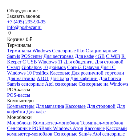
Оборудование
Заказать звонок
+7 (495) 295-90-95
info@posbazar.ru
0
Корзина
0
₽
Терминалы
Терминалы
Windows
Сенсорные
iiko
Стационарные
Sam4s
POScenter
Для ресторана
Для кафе
4GB
С WiFi
R-
Keeper
С USB
Windows 11
Для общепита
Для столовой
Смарт
Globalpos
10 дюймов
Core i3
Datavan
Для 1С
Windows 10
Posiflex
Кассовые
Для розничной торговли
Для магазина
ATOL
Для бара
Для кофейни
Для horeca
Sam4s сенсорные
Atol сенсорные
Сенсорные на Windows
POS-кассы
POS-кассы
Компьютеры
Компьютеры
Для магазина
Кассовые
Для столовой
Для
кофейни
Для кафе
Моноблоки
Моноблоки
Компьютер-моноблок
Терминал-моноблок
Сенсорные
POSBank
Windows
Атол
Кассовые
Кассовый
компьютер-моноблок
Сенсорные Sam4s
Atol сенсорные