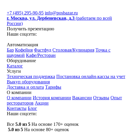
+7 (495) 295-90-95
info@posbazar.ru
г. Москва, ул. Дербеневская, д.3
(работаем по всей
России)
Получить презентацию
Наши соцсети:
Автоматизация
Бар
Кофейня
Фастфуд
Столовая/Кулинария
Точка с
шаурмой
Кафе/Ресторан
Оборудование
Каталог
Услуги
Техническая поддержка
Постановка онлайн-кассы на учет
Выкуп оборудования
Доставка и оплата
Тарифы
О компании
О компании
История компании
Вакансии
Отзывы
Опыт
рестораторов
Акции
Контакты
Блог
Наши соцсети:
Все
5.0 из 5
На основе 170+ оценок
5.0 из 5
На основе 80+ оценок