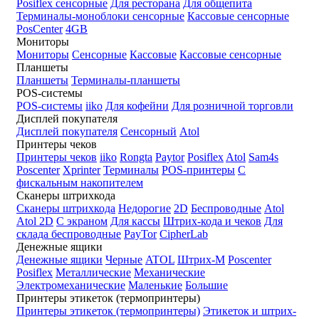
Posiflex сенсорные
Для ресторана
Для общепита
Терминалы-моноблоки сенсорные
Кассовые сенсорные
PosCenter
4GB
Мониторы
Мониторы
Сенсорные
Кассовые
Кассовые сенсорные
Планшеты
Планшеты
Терминалы-планшеты
POS-системы
POS-системы
iiko
Для кофейни
Для розничной торговли
Дисплей покупателя
Дисплей покупателя
Сенсорный
Atol
Принтеры чеков
Принтеры чеков
iiko
Rongta
Paytor
Posiflex
Atol
Sam4s
Poscenter
Xprinter
Терминалы
POS-принтеры
С
фискальным накопителем
Сканеры штрихкода
Сканеры штрихкода
Недорогие
2D
Беспроводные
Atol
Atol 2D
С экраном
Для кассы
Штрих-кода и чеков
Для
склада беспроводные
PayTor
CipherLab
Денежные ящики
Денежные ящики
Черные
ATOL
Штрих-М
Poscenter
Posiflex
Металлические
Механические
Электромеханические
Маленькие
Большие
Принтеры этикеток (термопринтеры)
Принтеры этикеток (термопринтеры)
Этикеток и штрих-