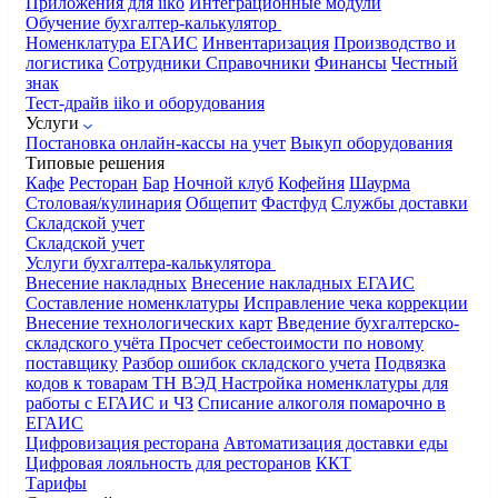
Приложения для iiko
Интеграционные модули
Обучение бухгалтер-калькулятор
Номенклатура
ЕГАИС
Инвентаризация
Производство и
логистика
Сотрудники
Справочники
Финансы
Честный
знак
Тест-драйв iiko и оборудования
Услуги
Постановка онлайн-кассы на учет
Выкуп оборудования
Типовые решения
Кафе
Ресторан
Бар
Ночной клуб
Кофейня
Шаурма
Столовая/кулинария
Общепит
Фастфуд
Службы доставки
Складской учет
Складской учет
Услуги бухгалтера-калькулятора
Внесение накладных
Внесение накладных ЕГАИС
Составление номенклатуры
Исправление чека коррекции
Внесение технологических карт
Введение бухгалтерско-
складского учёта
Просчет себестоимости по новому
поставщику
Разбор ошибок складского учета
Подвязка
кодов к товарам ТН ВЭД
Настройка номенклатуры для
работы с ЕГАИС и ЧЗ
Списание алкоголя помарочно в
ЕГАИС
Цифровизация ресторана
Автоматизация доставки еды
Цифровая лояльность для ресторанов
ККТ
Тарифы