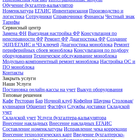
Обучение бухгалтер-калькулятор
Номенклатура
ЕГАИС
Инвентаризация
Производство и
логистика
Сотрудники
Справочники
Финансы
Честный знак
Тарифы
Сервисный центр
Замена ФН
Выездная настройка ФР
Консультация по
неисправности ФР
Ремонт ФР
Диагностика ФР
Создание
ЭЦП/ЕГАИС и ЧЗ ключей
Диагностика моноблока
Ремонт
периферийных сбоев моноблока
Консультация по подбору
оборудования
Техническое обслуживание моноблока
Модульно-компонентный ремонт моноблока
Настройка ОС и
ПО моноблока
Контакты
Закрыть услуги
Наши Услуги
Постановка онлайн-кассы на учет
Выкуп оборудования
Типовые решения
Кафе
Ресторан
Бар
Ночной клуб
Кофейня
Шаурма
Столовая/
кулинария
Общепит
Фастфуд
Службы доставки
Складской
учет
Складской учет
Услуги бухгалтера-калькулятора
Внесение накладных
Внесение накладных ЕГАИС
Составление номенклатуры
Исправление чека коррекции
Внесение технологических карт
Введение бухгалтерско-