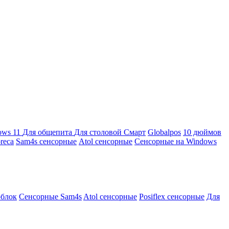
ows 11
Для общепита
Для столовой
Смарт
Globalpos
10 дюймов
reca
Sam4s сенсорные
Atol сенсорные
Сенсорные на Windows
облок
Сенсорные Sam4s
Atol сенсорные
Posiflex сенсорные
Для