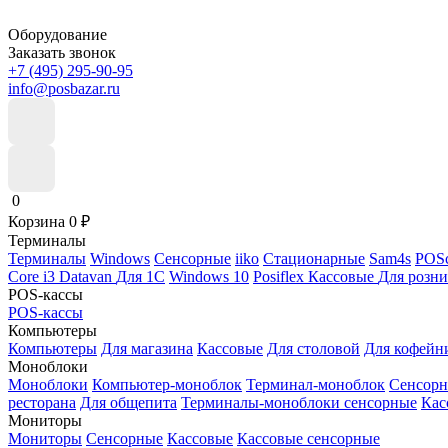
Оборудование
Заказать звонок
+7 (495) 295-90-95
info@posbazar.ru
0
Корзина
0
₽
Терминалы
Терминалы
Windows
Сенсорные
iiko
Стационарные
Sam4s
POSc
Core i3
Datavan
Для 1С
Windows 10
Posiflex
Кассовые
Для розн
POS-кассы
POS-кассы
Компьютеры
Компьютеры
Для магазина
Кассовые
Для столовой
Для кофейн
Моноблоки
Моноблоки
Компьютер-моноблок
Терминал-моноблок
Сенсор
ресторана
Для общепита
Терминалы-моноблоки сенсорные
Кас
Мониторы
Мониторы
Сенсорные
Кассовые
Кассовые сенсорные