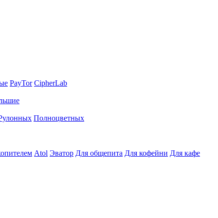
ные
PayTor
CipherLab
льшие
Рулонных
Полноцветных
копителем
Atol
Эватор
Для общепита
Для кофейни
Для кафе