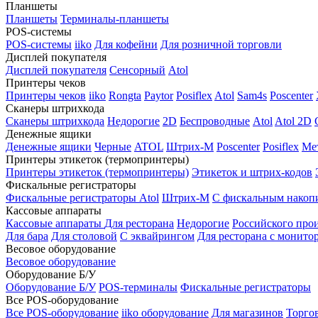
Планшеты
Планшеты
Терминалы-планшеты
POS-системы
POS-системы
iiko
Для кофейни
Для розничной торговли
Дисплей покупателя
Дисплей покупателя
Сенсорный
Atol
Принтеры чеков
Принтеры чеков
iiko
Rongta
Paytor
Posiflex
Atol
Sam4s
Poscenter
Сканеры штрихкода
Сканеры штрихкода
Недорогие
2D
Беспроводные
Atol
Atol 2D
Денежные ящики
Денежные ящики
Черные
ATOL
Штрих-М
Poscenter
Posiflex
Ме
Принтеры этикеток (термопринтеры)
Принтеры этикеток (термопринтеры)
Этикеток и штрих-кодов
Фискальные регистраторы
Фискальные регистраторы
Atol
Штрих-М
С фискальным накоп
Кассовые аппараты
Кассовые аппараты
Для ресторана
Недорогие
Российского про
Для бара
Для столовой
С эквайрингом
Для ресторана с монито
Весовое оборудование
Весовое оборудование
Оборудование Б/У
Оборудование Б/У
POS-терминалы
Фискальные регистраторы
Все POS-оборудование
Все POS-оборудование
iiko оборудование
Для магазинов
Торго