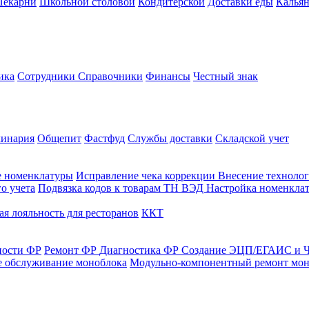
Пекарни
Школьной столовой
Кондитерской
Доставки еды
Калья
ика
Сотрудники
Справочники
Финансы
Честный знак
линария
Общепит
Фастфуд
Службы доставки
Складской учет
е номенклатуры
Исправление чека коррекции
Внесение технолог
о учета
Подвязка кодов к товарам ТН ВЭД
Настройка номенклат
я лояльность для ресторанов
ККТ
ности ФР
Ремонт ФР
Диагностика ФР
Создание ЭЦП/ЕГАИС и Ч
е обслуживание моноблока
Модульно-компонентный ремонт мон