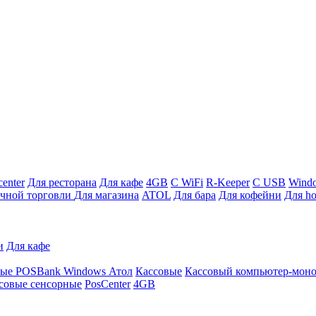
enter
Для ресторана
Для кафе
4GB
С WiFi
R-Keeper
С USB
Wind
ичной торговли
Для магазина
ATOL
Для бара
Для кофейни
Для ho
и
Для кафе
ные
POSBank
Windows
Атол
Кассовые
Кассовый компьютер-мон
совые сенсорные
PosCenter
4GB