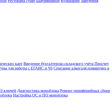
нной
Ресторана суши
Шаурмишной
Кулинарии
Заведения
ических карт
Введение бухгалтерско-складского учёта
Просчет
уры для работы с ЕГАИС и ЧЗ
Списание алкоголя помарочно в
З ключей
Диагностика моноблока
Ремонт периферийных сбоев
облока
Настройка ОС и ПО моноблока