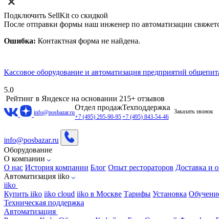
Подключить SellKit со скидкой
После отправки формы наш инженер по автоматизации свяжет
Ошибка:
Контактная форма не найдена.
Кассовое оборудование и автоматизация предприятий общепит
5.0
Рейтинг в Яндексе
на основании 215+ отзывов
Отдел продаж
Техподдержка
Заказать звонок
info@posbazar.ru
+7 (495) 295-90-95
+7 (495) 843-54-46
info@posbazar.ru
Оборудование
О компании
О нас
История компании
Блог
Опыт рестораторов
Доставка и о
Автоматизация iiko
iiko
Купить iiko
iiko cloud
iiko в Москве
Тарифы
Установка
Обучени
Техническая поддержка
Автоматизация