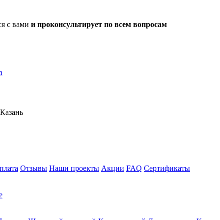
ся с вами
и проконсультирует по всем вопросам
а
Казань
плата
Отзывы
Наши проекты
Акции
FAQ
Сертификаты
е