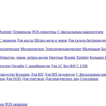
Xprinter
Терминалы
POS-принтеры
С фискальным накопителем
С экраном
Для кассы
Штрих-кода и чеков
Для склада беспровод
таллические
Механические
Электромеханические
Маленькие
Бо
Этикеток, чеков, штрих-кодов
Цветные
Rongta
Xprinter
Больших
ителем
Онлайн
С эквайрингом
Для 1С
Без ФН
С USB
изводства
Большие
Для ИП
Для ИП недорогие
С фискальным на
ром
Для ООО
Для торговли
Для юридческих лиц
Сенсорные
вое
POS решения