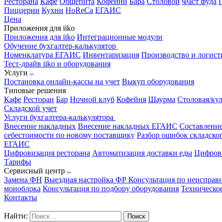
Ресторана
Кафе
Общепита
Кофейни
Бара
Столовой
Фаст фуда
Пиццерии
Кухни
HoReCa
ЕГАИС
Цена
Приложения для iiko
Приложения для iiko
Интеграционные модули
Обучение бухгалтер-калькулятор
Номенклатура
ЕГАИС
Инвентаризация
Производство и логист
Тест-драйв iiko и оборудования
Услуги
Постановка онлайн-кассы на учет
Выкуп оборудования
Типовые решения
Кафе
Ресторан
Бар
Ночной клуб
Кофейня
Шаурма
Столовая/ку
Складской учет
Услуги бухгалтера-калькулятора
Внесение накладных
Внесение накладных ЕГАИС
Составлени
себестоимости по новому поставщику
Разбор ошибок складског
ЕГАИС
Цифровизация ресторана
Автоматизация доставки еды
Цифрова
Тарифы
Сервисный центр
Замена ФН
Выездная настройка ФР
Консультация по неисправ
моноблока
Консультация по подбору оборудования
Техническо
Контакты
Найти: