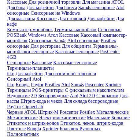
Кассовые
Для розничной торговли
Для магазина
ATOL
Для бара
Для кофейни
Для horeca
Sam4s сенсорные
Atol
сенсорные
Сенсорные на Windows
Для магазина
Кассовые
Для столовой
Для кофейни
Для
кафе
Компьютер-моноблок
Терминал-моноблок
Сенсорные
POSBank
Windows
Атол
Кассовые
Кассовый компьютер-
моноблок
Сенсорные Sam4s
Atol сенсорные
Posiflex
сенсорные
Для ресторана
Для общепита
Терминалы-
моноблоки сенсорные
Кассовые сенсорные
PosCenter
4GB
Сенсорные
Кассовые
Кассовые сенсорные
Терминалы-планшеты
iiko
Для кофейни
Для розничной торговли
Сенсорный
Atol
iiko
Rongta
Paytor
Posiflex
Atol
Sam4s
Poscenter
Xprinter
Терминалы
POS-принтеры
С фискальным накопителем
Недорогие
2D
Беспроводные
Atol
Atol 2D
С экраном
Для
кассы
Штрих-кода и чеков
Для склада беспроводные
PayTor
CipherLab
Черные
ATOL
Штрих-М
Poscenter
Posiflex
Металлические
Механические
Электромеханические
Маленькие
Большие
Этикеток и штрих-кодов
Этикеток, чеков, штрих-кодов
Цветные
Rongta
Xprinter
Больших
Рулонных
Полноцветных