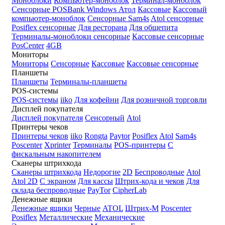
Моноблоки
Компьютер-моноблок
Терминал-моноблок
Сенсорные
POSBank
Windows
Атол
Кассовые
Кассовый
компьютер-моноблок
Сенсорные Sam4s
Atol сенсорные
Posiflex сенсорные
Для ресторана
Для общепита
Терминалы-моноблоки сенсорные
Кассовые сенсорные
PosCenter
4GB
Мониторы
Мониторы
Сенсорные
Кассовые
Кассовые сенсорные
Планшеты
Планшеты
Терминалы-планшеты
POS-системы
POS-системы
iiko
Для кофейни
Для розничной торговли
Дисплей покупателя
Дисплей покупателя
Сенсорный
Atol
Принтеры чеков
Принтеры чеков
iiko
Rongta
Paytor
Posiflex
Atol
Sam4s
Poscenter
Xprinter
Терминалы
POS-принтеры
С
фискальным накопителем
Сканеры штрихкода
Сканеры штрихкода
Недорогие
2D
Беспроводные
Atol
Atol 2D
С экраном
Для кассы
Штрих-кода и чеков
Для
склада беспроводные
PayTor
CipherLab
Денежные ящики
Денежные ящики
Черные
ATOL
Штрих-М
Poscenter
Posiflex
Металлические
Механические