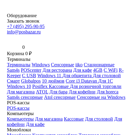
Оборудование
Заказать звонок
+7 (495) 295-90-95
info@posbazar.ru
0
Корзина
0
₽
Терминалы
Терминалы
Windows
Сенсорные
iiko
Стационарные
Sam4s
POScenter
Для ресторана
Для кафе
4GB
С WiFi
R-
Keeper
С USB
Windows 11
Для общепита
Для столовой
Смарт
Globalpos
10 дюймов
Core i3
Datavan
Для 1С
Windows 10
Posiflex
Кассовые
Для розничной торговли
Для магазина
ATOL
Для бара
Для кофейни
Для horeca
Sam4s сенсорные
Atol сенсорные
Сенсорные на Windows
POS-кассы
POS-кассы
Компьютеры
Компьютеры
Для магазина
Кассовые
Для столовой
Для
кофейни
Для кафе
Моноблоки