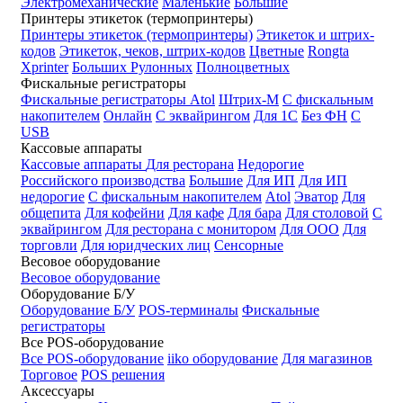
Электромеханические
Маленькие
Большие
Принтеры этикеток (термопринтеры)
Принтеры этикеток (термопринтеры)
Этикеток и штрих-
кодов
Этикеток, чеков, штрих-кодов
Цветные
Rongta
Xprinter
Больших
Рулонных
Полноцветных
Фискальные регистраторы
Фискальные регистраторы
Atol
Штрих-М
С фискальным
накопителем
Онлайн
С эквайрингом
Для 1С
Без ФН
С
USB
Кассовые аппараты
Кассовые аппараты
Для ресторана
Недорогие
Российского производства
Большие
Для ИП
Для ИП
недорогие
С фискальным накопителем
Atol
Эватор
Для
общепита
Для кофейни
Для кафе
Для бара
Для столовой
С
эквайрингом
Для ресторана с монитором
Для ООО
Для
торговли
Для юридческих лиц
Сенсорные
Весовое оборудование
Весовое оборудование
Оборудование Б/У
Оборудование Б/У
POS-терминалы
Фискальные
регистраторы
Все POS-оборудование
Все POS-оборудование
iiko оборудование
Для магазинов
Торговое
POS решения
Аксессуары