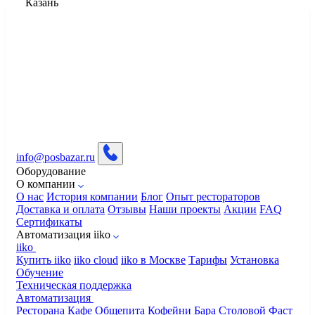
Казань
info@posbazar.ru
Оборудование
О компании
О нас
История компании
Блог
Опыт рестораторов
Доставка и оплата
Отзывы
Наши проекты
Акции
FAQ
Сертификаты
Автоматизация iiko
iiko
Купить iiko
iiko cloud
iiko в Москве
Тарифы
Установка
Обучение
Техническая поддержка
Автоматизация
Ресторана
Кафе
Общепита
Кофейни
Бара
Столовой
Фаст