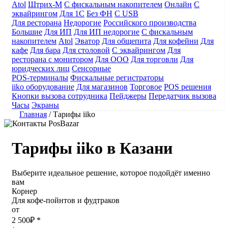
Atol
Штрих-М
С фискальным накопителем
Онлайн
С
эквайрингом
Для 1С
Без ФН
С USB
Для ресторана
Недорогие
Российского производства
Большие
Для ИП
Для ИП недорогие
С фискальным
накопителем
Atol
Эватор
Для общепита
Для кофейни
Для
кафе
Для бара
Для столовой
С эквайрингом
Для
ресторана с монитором
Для ООО
Для торговли
Для
юридческих лиц
Сенсорные
POS-терминалы
Фискальные регистраторы
iiko оборудование
Для магазинов
Торговое
POS решения
Кнопки вызова сотрудника
Пейджеры
Передатчик вызова
Часы
Экраны
Главная
/
Тарифы iiko
Тарифы iiko в Казани
Выберите идеальное решение, которое подойдёт именно
вам
Корнер
Для кофе-пойнтов и фудтраков
от
2 500
₽ *