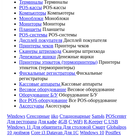
Терминалы
Терминалы
POS-кассы
POS-кассы
Компьютеры
Компьютеры
Моноблоки
Моноблоки
Мониторы
Мониторы
Планшеты
Планшеты
POS-системы
POS-системы
Дисплей покупателя
Дисплей покупателя
Принтеры чеков
Принтеры чеков
Сканеры штрихкода
Сканеры штрихкода
Денежные ящики
Денежные ящики
Принтеры этикеток (термопринтеры)
Принтеры
этикеток (термопринтеры)
Фискальные регистраторы
Фискальные
регистраторы
Кассовые аппараты
Кассовые аппараты
Весовое оборудование
Весовое оборудование
Оборудование Б/У
Оборудование Б/У
Все POS-оборудование
Все POS-оборудование
Аксессуары
Аксессуары
Windows
Сенсорные
iiko
Стационарные
Sam4s
POScenter
Для ресторана
Для кафе
4GB
С WiFi
R-Keeper
С USB
Windows 11
Для общепита
Для столовой
Смарт
Globalpos
10 дюймов
Core i3
Datavan
Для 1С
Windows 10
Posiflex