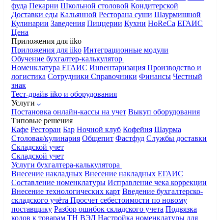
фуда
Пекарни
Школьной столовой
Кондитерской
Доставки еды
Кальянной
Ресторана суши
Шаурмишной
Кулинарии
Заведения
Пиццерии
Кухни
HoReCa
ЕГАИС
Цена
Приложения для iiko
Приложения для iiko
Интеграционные модули
Обучение бухгалтер-калькулятор
Номенклатура
ЕГАИС
Инвентаризация
Производство и
логистика
Сотрудники
Справочники
Финансы
Честный
знак
Тест-драйв iiko и оборудования
Услуги
Постановка онлайн-кассы на учет
Выкуп оборудования
Типовые решения
Кафе
Ресторан
Бар
Ночной клуб
Кофейня
Шаурма
Столовая/кулинария
Общепит
Фастфуд
Службы доставки
Складской учет
Складской учет
Услуги бухгалтера-калькулятора
Внесение накладных
Внесение накладных ЕГАИС
Составление номенклатуры
Исправление чека коррекции
Внесение технологических карт
Введение бухгалтерско-
складского учёта
Просчет себестоимости по новому
поставщику
Разбор ошибок складского учета
Подвязка
кодов к товарам ТН ВЭД
Настройка номенклатуры для