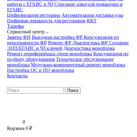
работы с ЕГАИС и ЧЗ
Списание алкоголя помарочно в
ЕГАИС
Цифровизация ресторана
Автоматизация доставки еды
Цифровая лояльность для ресторанов
ККТ
Тарифы
Сервисный центр
Замена ФН
Выездная настройка ФР
Консультация по
неисправности ФР
Ремонт ФР
Диагностика ФР
Создание
ЭЦП/ЕГАИС и ЧЗ ключей
Диагностика моноблока
Ремонт периферийных сбоев моноблока
Консультация по
подбору оборудования
Техническое обслуживание
моноблока
Модульно-компонентный ремонт моноблока
Настройка ОС и ПО моноблока
Контакты
Найти:
0
Корзина
0
₽