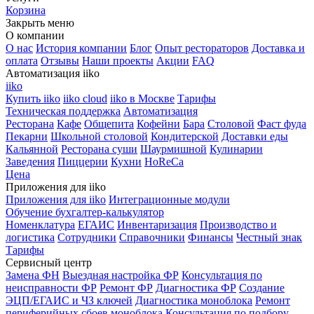
Корзина
Закрыть меню
О компании
О нас
История компании
Блог
Опыт рестораторов
Доставка и
оплата
Отзывы
Наши проекты
Акции
FAQ
Автоматизация iiko
iiko
Купить iiko
iiko cloud
iiko в Москве
Тарифы
Техническая поддержка
Автоматизация
Ресторана
Кафе
Общепита
Кофейни
Бара
Столовой
Фаст фуда
Пекарни
Школьной столовой
Кондитерской
Доставки еды
Кальянной
Ресторана суши
Шаурмишной
Кулинарии
Заведения
Пиццерии
Кухни
HoReCa
Цена
Приложения для iiko
Приложения для iiko
Интеграционные модули
Обучение бухгалтер-калькулятор
Номенклатура
ЕГАИС
Инвентаризация
Производство и
логистика
Сотрудники
Справочники
Финансы
Честный знак
Тарифы
Сервисный центр
Замена ФН
Выездная настройка ФР
Консультация по
неисправности ФР
Ремонт ФР
Диагностика ФР
Создание
ЭЦП/ЕГАИС и ЧЗ ключей
Диагностика моноблока
Ремонт
периферийных сбоев моноблока
Консультация по подбору