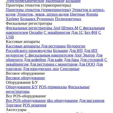
Электромеханические
Маленькие
Большие
Принтеры этикеток (термопринтеры)
Принтеры этикеток (термопринтеры)
Этикеток и штрих-
кодов
Этикеток, чеков, штрих-кодов
Цветные
Rongta
Xprinter
Больших
Рулонных
Полноцветных
Фискальные регистраторы
Фискальные регистраторы
Atol
Штрих-М
С фискальным
накопителем
Онлайн
С эквайрингом
Для 1С
Без ФН
С
USB
Кассовые аппараты
Кассовые аппараты
Для ресторана
Недорогие
Российского производства
Большие
Для ИП
Для ИП
недорогие
С фискальным накопителем
Atol
Эватор
Для
общепита
Для кофейни
Для кафе
Для бара
Для столовой
С
эквайрингом
Для ресторана с монитором
Для ООО
Для
торговли
Для юридческих лиц
Сенсорные
Весовое оборудование
Весовое оборудование
Оборудование Б/У
Оборудование Б/У
POS-терминалы
Фискальные
регистраторы
Все POS-оборудование
Все POS-оборудование
iiko оборудование
Для магазинов
Торговое
POS решения
Аксессуары