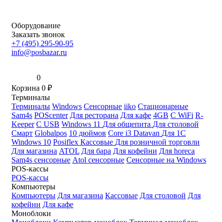
Оборудование
Заказать звонок
+7 (495) 295-90-95
info@posbazar.ru
0
Корзина
0
₽
Терминалы
Терминалы
Windows
Сенсорные
iiko
Стационарные
Sam4s
POScenter
Для ресторана
Для кафе
4GB
С WiFi
R-
Keeper
С USB
Windows 11
Для общепита
Для столовой
Смарт
Globalpos
10 дюймов
Core i3
Datavan
Для 1С
Windows 10
Posiflex
Кассовые
Для розничной торговли
Для магазина
ATOL
Для бара
Для кофейни
Для horeca
Sam4s сенсорные
Atol сенсорные
Сенсорные на Windows
POS-кассы
POS-кассы
Компьютеры
Компьютеры
Для магазина
Кассовые
Для столовой
Для
кофейни
Для кафе
Моноблоки