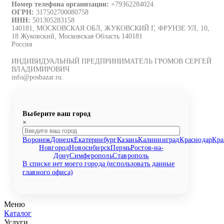
Номер телефона организации:
+79362284024
ОГРН:
317502700080758
ИНН:
501305283158
140181, МОСКОВСКАЯ ОБЛ, ЖУКОВСКИЙ Г, ФРУНЗЕ УЛ, 10,
18 Жуковский, Московская Область 140181
Россия
ИНДИВИДУАЛЬНЫЙ ПРЕДПРИНИМАТЕЛЬ ГРОМОВ СЕРГЕЙ
ВЛАДИМИРОВИЧ
info@posbazar.ru.
Выберите ваш город
×
Воронеж
Донецк
Екатеринбург
Казань
Калининград
Краснодар
Кра
Новгород
Новосибирск
Пермь
Ростов-на-
Дону
Симферополь
Ставрополь
В списке нет моего города (использовать данные
главного офиса)
Меню
Каталог
Услуги