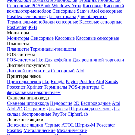
Моноблоки
Компьютер-моноблок
Терминал-моноблок
Сенсорные
POSBank
Windows
Атол
Кассовые
Кассовый
компьютер-моноблок
Сенсорные Sam4s
Atol сенсорные
Posiflex сенсорные
Для ресторана
Для общепита
Терминалы-моноблоки сенсорные
Кассовые сенсорные
PosCenter
4GB
Мониторы
Мониторы
Сенсорные
Кассовые
Кассовые сенсорные
Планшеты
Планшеты
Терминалы-планшеты
POS-системы
POS-системы
iiko
Для кофейни
Для розничной торговли
Дисплей покупателя
Дисплей покупателя
Сенсорный
Atol
Принтеры чеков
Принтеры чеков
iiko
Rongta
Paytor
Posiflex
Atol
Sam4s
Poscenter
Xprinter
Терминалы
POS-принтеры
С
фискальным накопителем
Сканеры штрихкода
Сканеры штрихкода
Недорогие
2D
Беспроводные
Atol
Atol 2D
С экраном
Для кассы
Штрих-кода и чеков
Для
склада беспроводные
PayTor
CipherLab
Денежные ящики
Денежные ящики
Черные
ATOL
Штрих-М
Poscenter
Posiflex
Металлические
Механические