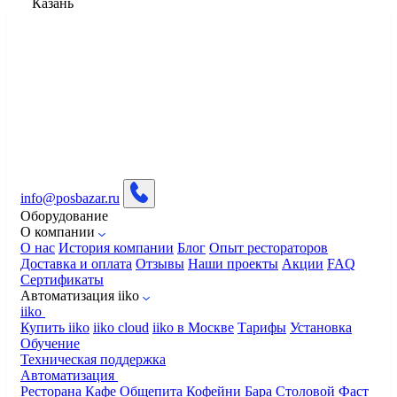
Казань
info@posbazar.ru
Оборудование
О компании
О нас
История компании
Блог
Опыт рестораторов
Доставка и оплата
Отзывы
Наши проекты
Акции
FAQ
Сертификаты
Автоматизация iiko
iiko
Купить iiko
iiko cloud
iiko в Москве
Тарифы
Установка
Обучение
Техническая поддержка
Автоматизация
Ресторана
Кафе
Общепита
Кофейни
Бара
Столовой
Фаст