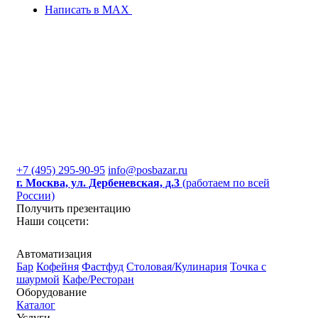
Написать в MAX
+7 (495) 295-90-95
info@posbazar.ru
г. Москва, ул. Дербеневская, д.3
(работаем по всей
России)
Получить презентацию
Наши соцсети:
Автоматизация
Бар
Кофейня
Фастфуд
Столовая/Кулинария
Точка с
шаурмой
Кафе/Ресторан
Оборудование
Каталог
Услуги