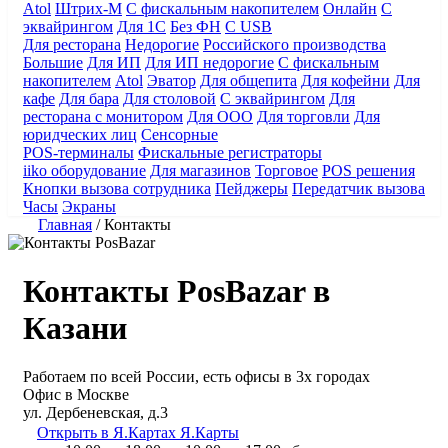
Atol
Штрих-М
С фискальным накопителем
Онлайн
С
эквайрингом
Для 1С
Без ФН
С USB
Для ресторана
Недорогие
Российского производства
Большие
Для ИП
Для ИП недорогие
С фискальным
накопителем
Atol
Эватор
Для общепита
Для кофейни
Для
кафе
Для бара
Для столовой
С эквайрингом
Для
ресторана с монитором
Для ООО
Для торговли
Для
юридческих лиц
Сенсорные
POS-терминалы
Фискальные регистраторы
iiko оборудование
Для магазинов
Торговое
POS решения
Кнопки вызова сотрудника
Пейджеры
Передатчик вызова
Часы
Экраны
Главная
/
Контакты
Контакты PosBazar в
Казани
Работаем по всей России, есть офисы в 3х городах
Офис в Москве
ул. Дербеневская, д.3
Открыть в Я.Картах
Я.Карты