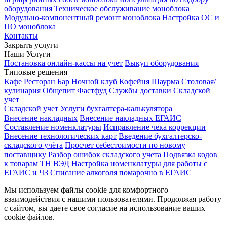
оборудования
Техническое обслуживание моноблока
Модульно-компонентный ремонт моноблока
Настройка ОС и
ПО моноблока
Контакты
Закрыть услуги
Наши Услуги
Постановка онлайн-кассы на учет
Выкуп оборудования
Типовые решения
Кафе
Ресторан
Бар
Ночной клуб
Кофейня
Шаурма
Столовая/
кулинария
Общепит
Фастфуд
Службы доставки
Складской
учет
Складской учет
Услуги бухгалтера-калькулятора
Внесение накладных
Внесение накладных ЕГАИС
Составление номенклатуры
Исправление чека коррекции
Внесение технологических карт
Введение бухгалтерско-
складского учёта
Просчет себестоимости по новому
поставщику
Разбор ошибок складского учета
Подвязка кодов
к товарам ТН ВЭД
Настройка номенклатуры для работы с
ЕГАИС и ЧЗ
Списание алкоголя помарочно в ЕГАИС
Мы используем файлы cookie для комфортного
взаимодействия с нашими пользователями. Продолжая работу
с сайтом, вы даете свое согласие на использование ваших
cookie файлов.