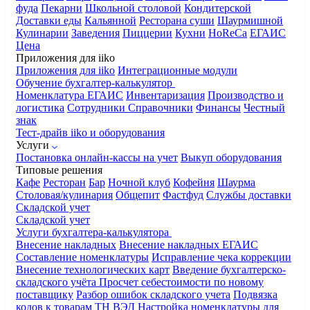
фуда
Пекарни
Школьной столовой
Кондитерской
Доставки еды
Кальянной
Ресторана суши
Шаурмишной
Кулинарии
Заведения
Пиццерии
Кухни
HoReCa
ЕГАИС
Цена
Приложения для iiko
Приложения для iiko
Интеграционные модули
Обучение бухгалтер-калькулятор
Номенклатура
ЕГАИС
Инвентаризация
Производство и
логистика
Сотрудники
Справочники
Финансы
Честный
знак
Тест-драйв iiko и оборудования
Услуги
Постановка онлайн-кассы на учет
Выкуп оборудования
Типовые решения
Кафе
Ресторан
Бар
Ночной клуб
Кофейня
Шаурма
Столовая/кулинария
Общепит
Фастфуд
Службы доставки
Складской учет
Складской учет
Услуги бухгалтера-калькулятора
Внесение накладных
Внесение накладных ЕГАИС
Составление номенклатуры
Исправление чека коррекции
Внесение технологических карт
Введение бухгалтерско-
складского учёта
Просчет себестоимости по новому
поставщику
Разбор ошибок складского учета
Подвязка
кодов к товарам ТН ВЭД
Настройка номенклатуры для