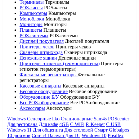
Терминалы
Терминалы
POS-кассы
POS-кассы
Компьютеры
Компьютеры
Моноблоки
Моноблоки
Мониторы
Мониторы
Планшеты
Планшеты
POS-системы
POS-системы
Дисплей покупателя
Дисплей покупателя
Принтеры чеков
Принтеры чеков
Сканеры штрихкода
Сканеры штрихкода
Денежные ящики
Денежные ящики
Принтеры этикеток (термопринтеры)
Принтеры
этикеток (термопринтеры)
Фискальные регистраторы
Фискальные
регистраторы
Кассовые аппараты
Кассовые аппараты
Весовое оборудование
Весовое оборудование
Оборудование Б/У
Оборудование Б/У
Все POS-оборудование
Все POS-оборудование
Аксессуары
Аксессуары
Windows
Сенсорные
iiko
Стационарные
Sam4s
POScenter
Для ресторана
Для кафе
4GB
С WiFi
R-Keeper
С USB
Windows 11
Для общепита
Для столовой
Смарт
Globalpos
10 дюймов
Core i3
Datavan
Для 1С
Windows 10
Posiflex