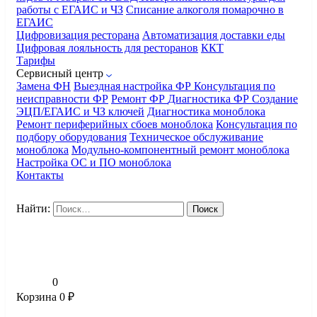
работы с ЕГАИС и ЧЗ
Списание алкоголя помарочно в
ЕГАИС
Цифровизация ресторана
Автоматизация доставки еды
Цифровая лояльность для ресторанов
ККТ
Тарифы
Сервисный центр
Замена ФН
Выездная настройка ФР
Консультация по
неисправности ФР
Ремонт ФР
Диагностика ФР
Создание
ЭЦП/ЕГАИС и ЧЗ ключей
Диагностика моноблока
Ремонт периферийных сбоев моноблока
Консультация по
подбору оборудования
Техническое обслуживание
моноблока
Модульно-компонентный ремонт моноблока
Настройка ОС и ПО моноблока
Контакты
Найти:
0
Корзина
0
₽