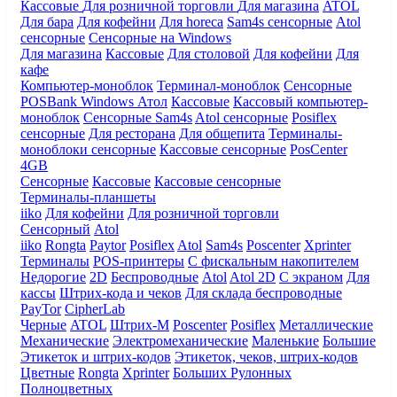
Кассовые
Для розничной торговли
Для магазина
ATOL
Для бара
Для кофейни
Для horeca
Sam4s сенсорные
Atol
сенсорные
Сенсорные на Windows
Для магазина
Кассовые
Для столовой
Для кофейни
Для
кафе
Компьютер-моноблок
Терминал-моноблок
Сенсорные
POSBank
Windows
Атол
Кассовые
Кассовый компьютер-
моноблок
Сенсорные Sam4s
Atol сенсорные
Posiflex
сенсорные
Для ресторана
Для общепита
Терминалы-
моноблоки сенсорные
Кассовые сенсорные
PosCenter
4GB
Сенсорные
Кассовые
Кассовые сенсорные
Терминалы-планшеты
iiko
Для кофейни
Для розничной торговли
Сенсорный
Atol
iiko
Rongta
Paytor
Posiflex
Atol
Sam4s
Poscenter
Xprinter
Терминалы
POS-принтеры
С фискальным накопителем
Недорогие
2D
Беспроводные
Atol
Atol 2D
С экраном
Для
кассы
Штрих-кода и чеков
Для склада беспроводные
PayTor
CipherLab
Черные
ATOL
Штрих-М
Poscenter
Posiflex
Металлические
Механические
Электромеханические
Маленькие
Большие
Этикеток и штрих-кодов
Этикеток, чеков, штрих-кодов
Цветные
Rongta
Xprinter
Больших
Рулонных
Полноцветных