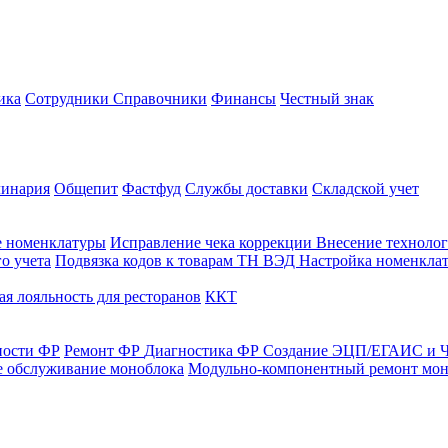
ика
Сотрудники
Справочники
Финансы
Честный знак
линария
Общепит
Фастфуд
Службы доставки
Складской учет
е номенклатуры
Исправление чека коррекции
Внесение технолог
о учета
Подвязка кодов к товарам ТН ВЭД
Настройка номенклат
я лояльность для ресторанов
ККТ
ности ФР
Ремонт ФР
Диагностика ФР
Создание ЭЦП/ЕГАИС и Ч
е обслуживание моноблока
Модульно-компонентный ремонт мон