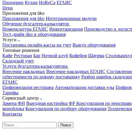
Пиццерии
Кухни
HoReCa
ЕГАИС
Цена
Приложения для iiko
Приложения для iiko
Интеграционные модули
Обучение бухгалтер-калькулятор
Номенклатура
ЕГАИС
Инвентаризация
Производство и логист
Тест-драйв iiko и оборудования
Услуги
Постановка онлайн-кассы на учет
Выкуп оборудования
Типовые решения
Кафе
Ресторан
Бар
Ночной клуб
Кофейня
Шаурма
Столовая/ку
Складской учет
Услуги бухгалтера-калькулятора
Внесение накладных
Внесение накладных ЕГАИС
Составлени
себестоимости по новому поставщику
Разбор ошибок складског
ЕГАИС
Цифровизация ресторана
Автоматизация доставки еды
Цифрова
Тарифы
Сервисный центр
Замена ФН
Выездная настройка ФР
Консультация по неисправ
моноблока
Консультация по подбору оборудования
Техническо
Контакты
Найти: