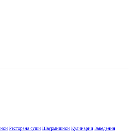
нной
Ресторана суши
Шаурмишной
Кулинарии
Заведения