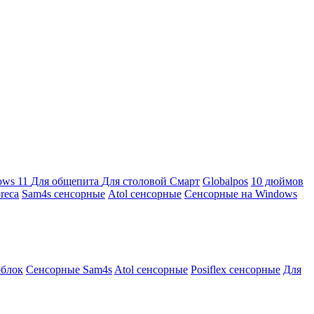
ows 11
Для общепита
Для столовой
Смарт
Globalpos
10 дюймов
reca
Sam4s сенсорные
Atol сенсорные
Сенсорные на Windows
облок
Сенсорные Sam4s
Atol сенсорные
Posiflex сенсорные
Для