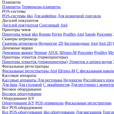
Планшеты
Планшеты
Терминалы-планшеты
POS-системы
POS-системы
iiko
Для кофейни
Для розничной торговли
Дисплей покупателя
Дисплей покупателя
Сенсорный
Atol
Принтеры чеков
Принтеры чеков
iiko
Rongta
Paytor
Posiflex
Atol
Sam4s
Poscenter
Сканеры штрихкода
Сканеры штрихкода
Недорогие
2D
Беспроводные
Atol
Atol 2D
Денежные ящики
Денежные ящики
Черные
ATOL
Штрих-М
Poscenter
Posiflex
Ме
Принтеры этикеток (термопринтеры)
Принтеры этикеток (термопринтеры)
Этикеток и штрих-кодов
Фискальные регистраторы
Фискальные регистраторы
Atol
Штрих-М
С фискальным накоп
Кассовые аппараты
Кассовые аппараты
Для ресторана
Недорогие
Российского про
Для бара
Для столовой
С эквайрингом
Для ресторана с монито
Весовое оборудование
Весовое оборудование
Оборудование Б/У
Оборудование Б/У
POS-терминалы
Фискальные регистраторы
Все POS-оборудование
Все POS-оборудование
iiko оборудование
Для магазинов
Торго