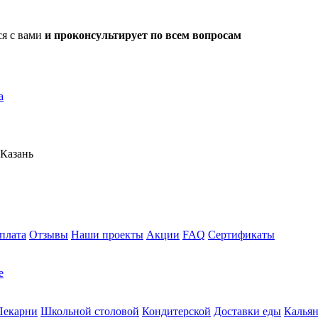
ся с вами
и проконсультирует по всем вопросам
а
Казань
плата
Отзывы
Наши проекты
Акции
FAQ
Сертификаты
е
Пекарни
Школьной столовой
Кондитерской
Доставки еды
Калья