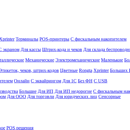
Xprinter
Терминалы
POS-принтеры
С фискальным накопителем
С экраном
Для кассы
Штрих-кода и чеков
Для склада беспровод
таллические
Механические
Электромеханические
Маленькие
Бо
Этикеток, чеков, штрих-кодов
Цветные
Rongta
Xprinter
Больших
ителем
Онлайн
С эквайрингом
Для 1С
Без ФН
С USB
изводства
Большие
Для ИП
Для ИП недорогие
С фискальным на
ром
Для ООО
Для торговли
Для юридческих лиц
Сенсорные
вое
POS решения