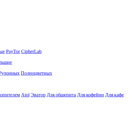
ные
PayTor
CipherLab
льшие
Рулонных
Полноцветных
копителем
Atol
Эватор
Для общепита
Для кофейни
Для кафе