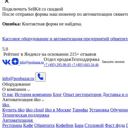
Подключить SellKit со скидкой
После отправки формы наш инженер по автоматизации свяжет
Ошибка:
Контактная форма не найдена.
Кассовое оборудование и автоматизация предприятий общепит
5.0
Рейтинг в Яндексе
на основании 215+ отзывов
Отдел продаж
Техподдержка
Заказать звонок
info@posbazar.ru
+7 (495) 295-90-95
+7 (495) 843-54-46
info@posbazar.ru
Оборудование
О компании
О нас
История компании
Блог
Опыт рестораторов
Доставка и о
Автоматизация iiko
iiko
Купить iiko
iiko cloud
iiko в Москве
Тарифы
Установка
Обучени
Техническая поддержка
Автоматизация
Ресторана
Кафе
Общепита
Кофейни
Бара
Столовой
Фаст фуда