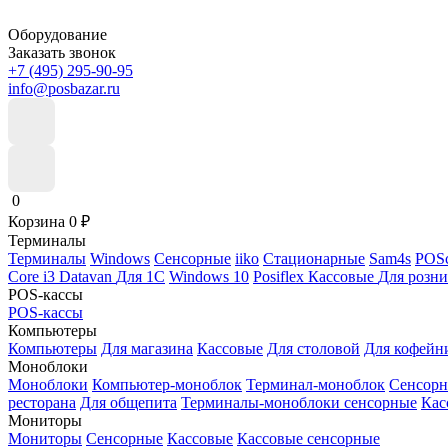
Оборудование
Заказать звонок
+7 (495) 295-90-95
info@posbazar.ru
0
Корзина
0
₽
Терминалы
Терминалы
Windows
Сенсорные
iiko
Стационарные
Sam4s
POSc
Core i3
Datavan
Для 1С
Windows 10
Posiflex
Кассовые
Для розн
POS-кассы
POS-кассы
Компьютеры
Компьютеры
Для магазина
Кассовые
Для столовой
Для кофейн
Моноблоки
Моноблоки
Компьютер-моноблок
Терминал-моноблок
Сенсор
ресторана
Для общепита
Терминалы-моноблоки сенсорные
Кас
Мониторы
Мониторы
Сенсорные
Кассовые
Кассовые сенсорные