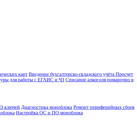
ических карт
Введение бухгалтерско-складского учёта
Просчет
уры для работы с ЕГАИС и ЧЗ
Списание алкоголя помарочно в
З ключей
Диагностика моноблока
Ремонт периферийных сбоев
облока
Настройка ОС и ПО моноблока