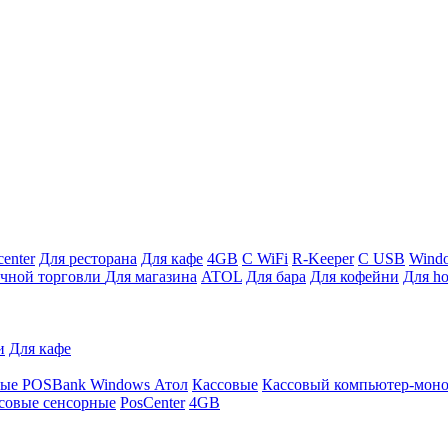
enter
Для ресторана
Для кафе
4GB
С WiFi
R-Keeper
С USB
Wind
ичной торговли
Для магазина
ATOL
Для бара
Для кофейни
Для ho
и
Для кафе
ные
POSBank
Windows
Атол
Кассовые
Кассовый компьютер-мон
совые сенсорные
PosCenter
4GB