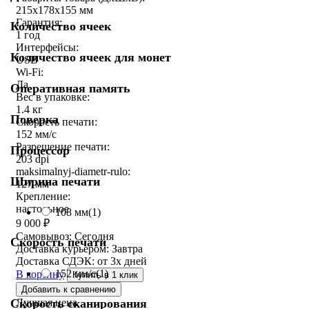
215х178х155 мм
Гарантия:
Количество ячеек
1 год
Интерфейсы:
Количество ячеек для монет
USB
Wi-Fi:
Да
Оперативная память
Вес в упаковке:
1.4 кг
Поверка
Скорость печати:
152 мм/с
Разрешение печати:
Процессор
203 dpi
maksimalnyj-diametr-rulo:
Ширина печати
127 мм
Крепление:
настольное
108 мм
(1)
9 000
₽
Самовывоз:
Сегодня
Скорость печати
Доставка курьером:
Завтра
Доставка СДЭК:
от 3х дней
152 мм/с
(1)
В корзину
Купить в 1 клик
Добавить к сравнению
Скорость сканирования
Лучшая цена