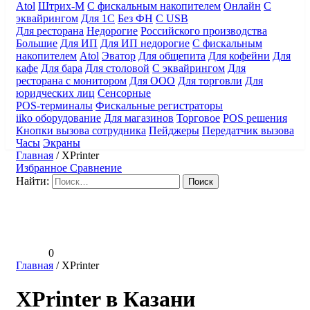
Atol
Штрих-М
С фискальным накопителем
Онлайн
С
эквайрингом
Для 1С
Без ФН
С USB
Для ресторана
Недорогие
Российского производства
Большие
Для ИП
Для ИП недорогие
С фискальным
накопителем
Atol
Эватор
Для общепита
Для кофейни
Для
кафе
Для бара
Для столовой
С эквайрингом
Для
ресторана с монитором
Для ООО
Для торговли
Для
юридческих лиц
Сенсорные
POS-терминалы
Фискальные регистраторы
iiko оборудование
Для магазинов
Торговое
POS решения
Кнопки вызова сотрудника
Пейджеры
Передатчик вызова
Часы
Экраны
Главная
/
XPrinter
Избранное
Сравнение
Найти:
0
Главная
/
XPrinter
XPrinter в Казани