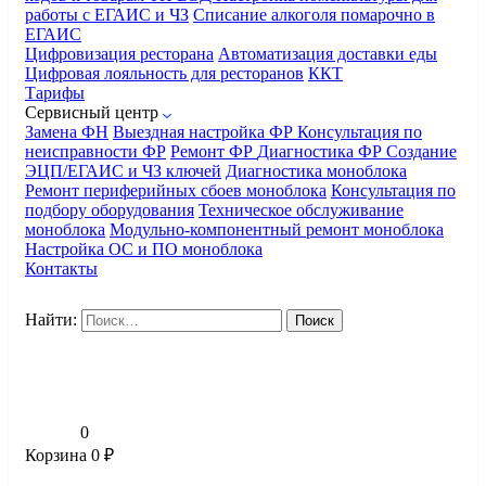
работы с ЕГАИС и ЧЗ
Списание алкоголя помарочно в
ЕГАИС
Цифровизация ресторана
Автоматизация доставки еды
Цифровая лояльность для ресторанов
ККТ
Тарифы
Сервисный центр
Замена ФН
Выездная настройка ФР
Консультация по
неисправности ФР
Ремонт ФР
Диагностика ФР
Создание
ЭЦП/ЕГАИС и ЧЗ ключей
Диагностика моноблока
Ремонт периферийных сбоев моноблока
Консультация по
подбору оборудования
Техническое обслуживание
моноблока
Модульно-компонентный ремонт моноблока
Настройка ОС и ПО моноблока
Контакты
Найти:
0
Корзина
0
₽