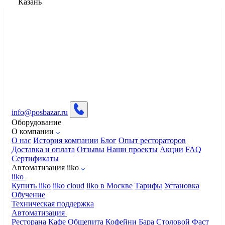
Казань
info@posbazar.ru
Оборудование
О компании
О нас
История компании
Блог
Опыт рестораторов
Доставка и оплата
Отзывы
Наши проекты
Акции
FAQ
Сертификаты
Автоматизация iiko
iiko
Купить iiko
iiko cloud
iiko в Москве
Тарифы
Установка
Обучение
Техническая поддержка
Автоматизация
Ресторана
Кафе
Общепита
Кофейни
Бара
Столовой
Фаст