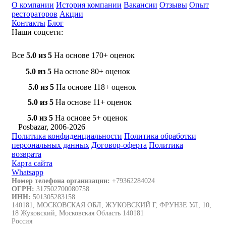
О компании
История компании
Вакансии
Отзывы
Опыт
рестораторов
Акции
Контакты
Блог
Наши соцсети:
Все
5.0 из 5
На основе 170+ оценок
5.0 из 5
На основе 80+ оценок
5.0 из 5
На основе 118+ оценок
5.0 из 5
На основе 11+ оценок
5.0 из 5
На основе 5+ оценок
Posbazar, 2006-2026
Политика конфиденциальности
Политика обработки
персональных данных
Договор-оферта
Политика
возврата
Карта сайта
Whatsapp
Номер телефона организации:
+79362284024
ОГРН:
317502700080758
ИНН:
501305283158
140181, МОСКОВСКАЯ ОБЛ, ЖУКОВСКИЙ Г, ФРУНЗЕ УЛ, 10,
18 Жуковский, Московская Область 140181
Россия