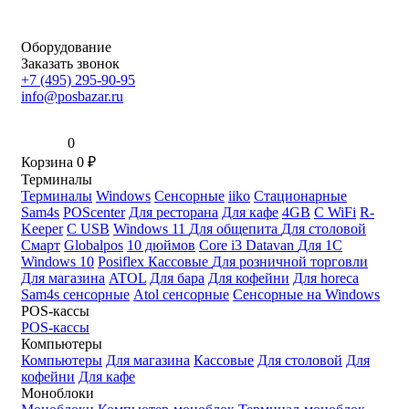
Оборудование
Заказать звонок
+7 (495) 295-90-95
info@posbazar.ru
0
Корзина
0
₽
Терминалы
Терминалы
Windows
Сенсорные
iiko
Стационарные
Sam4s
POScenter
Для ресторана
Для кафе
4GB
С WiFi
R-
Keeper
С USB
Windows 11
Для общепита
Для столовой
Смарт
Globalpos
10 дюймов
Core i3
Datavan
Для 1С
Windows 10
Posiflex
Кассовые
Для розничной торговли
Для магазина
ATOL
Для бара
Для кофейни
Для horeca
Sam4s сенсорные
Atol сенсорные
Сенсорные на Windows
POS-кассы
POS-кассы
Компьютеры
Компьютеры
Для магазина
Кассовые
Для столовой
Для
кофейни
Для кафе
Моноблоки