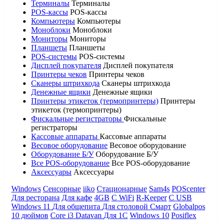
Терминалы
Терминалы
POS-кассы
POS-кассы
Компьютеры
Компьютеры
Моноблоки
Моноблоки
Мониторы
Мониторы
Планшеты
Планшеты
POS-системы
POS-системы
Дисплей покупателя
Дисплей покупателя
Принтеры чеков
Принтеры чеков
Сканеры штрихкода
Сканеры штрихкода
Денежные ящики
Денежные ящики
Принтеры этикеток (термопринтеры)
Принтеры
этикеток (термопринтеры)
Фискальные регистраторы
Фискальные
регистраторы
Кассовые аппараты
Кассовые аппараты
Весовое оборудование
Весовое оборудование
Оборудование Б/У
Оборудование Б/У
Все POS-оборудование
Все POS-оборудование
Аксессуары
Аксессуары
Windows
Сенсорные
iiko
Стационарные
Sam4s
POScenter
Для ресторана
Для кафе
4GB
С WiFi
R-Keeper
С USB
Windows 11
Для общепита
Для столовой
Смарт
Globalpos
10 дюймов
Core i3
Datavan
Для 1С
Windows 10
Posiflex