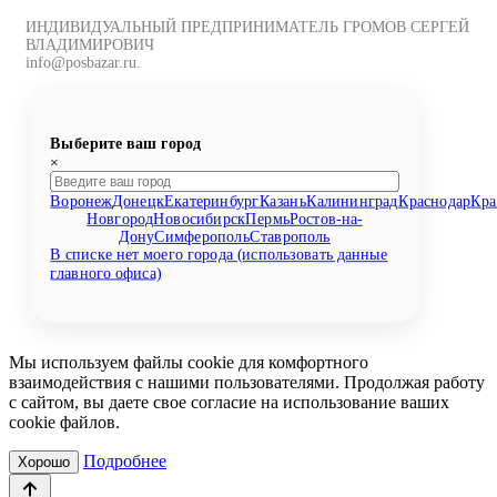
ИНДИВИДУАЛЬНЫЙ ПРЕДПРИНИМАТЕЛЬ ГРОМОВ СЕРГЕЙ
ВЛАДИМИРОВИЧ
info@posbazar.ru.
Выберите ваш город
×
Воронеж
Донецк
Екатеринбург
Казань
Калининград
Краснодар
Кра
Новгород
Новосибирск
Пермь
Ростов-на-
Дону
Симферополь
Ставрополь
В списке нет моего города (использовать данные
главного офиса)
Мы используем файлы cookie для комфортного
взаимодействия с нашими пользователями. Продолжая работу
с сайтом, вы даете свое согласие на использование ваших
cookie файлов.
Подробнее
Хорошо