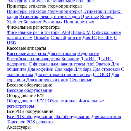
Электромеханические
Маленькие
Большие
Принтеры этикеток (термопринтеры)
Принтеры этикеток (термопринтеры)
Этикеток и штрих-
кодов
Этикеток, чеков, штрих-кодов
Цветные
Rongta
Xprinter
Больших
Рулонных
Полноцветных
Фискальные регистраторы
Фискальные регистраторы
Atol
Штрих-М
С фискальным
накопителем
Онлайн
С эквайрингом
Для 1С
Без ФН
С
USB
Кассовые аппараты
Кассовые аппараты
Для ресторана
Недорогие
Российского производства
Большие
Для ИП
Для ИП
недорогие
С фискальным накопителем
Atol
Эватор
Для
общепита
Для кофейни
Для кафе
Для бара
Для столовой
С
эквайрингом
Для ресторана с монитором
Для ООО
Для
торговли
Для юридческих лиц
Сенсорные
Весовое оборудование
Весовое оборудование
Оборудование Б/У
Оборудование Б/У
POS-терминалы
Фискальные
регистраторы
Все POS-оборудование
Все POS-оборудование
iiko оборудование
Для магазинов
Торговое
POS решения
Аксессуары