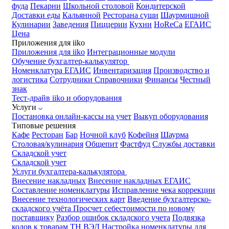
фуда
Пекарни
Школьной столовой
Кондитерской
Доставки еды
Кальянной
Ресторана суши
Шаурмишной
Кулинарии
Заведения
Пиццерии
Кухни
HoReCa
ЕГАИС
Цена
Приложения для iiko
Приложения для iiko
Интеграционные модули
Обучение бухгалтер-калькулятор
Номенклатура
ЕГАИС
Инвентаризация
Производство и
логистика
Сотрудники
Справочники
Финансы
Честный
знак
Тест-драйв iiko и оборудования
Услуги
Постановка онлайн-кассы на учет
Выкуп оборудования
Типовые решения
Кафе
Ресторан
Бар
Ночной клуб
Кофейня
Шаурма
Столовая/кулинария
Общепит
Фастфуд
Службы доставки
Складской учет
Складской учет
Услуги бухгалтера-калькулятора
Внесение накладных
Внесение накладных ЕГАИС
Составление номенклатуры
Исправление чека коррекции
Внесение технологических карт
Введение бухгалтерско-
складского учёта
Просчет себестоимости по новому
поставщику
Разбор ошибок складского учета
Подвязка
кодов к товарам ТН ВЭД
Настройка номенклатуры для