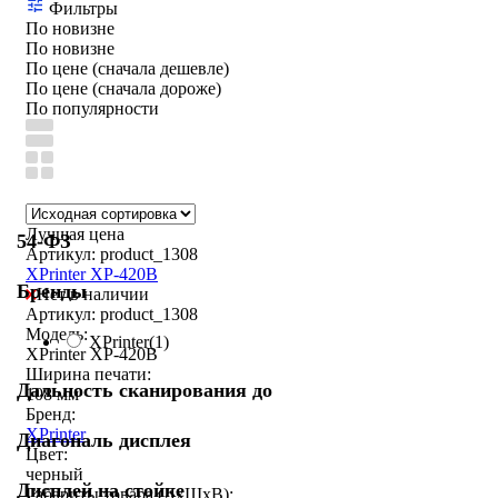
Фильтры
По новизне
По новизне
По цене (сначала дешевле)
По цене (сначала дороже)
По популярности
Лучшая цена
54-ФЗ
Артикул: product_1308
XPrinter XP-420B
Бренды
Нет в наличии
Артикул: product_1308
Модель:
XPrinter
(1)
XPrinter XP-420B
Ширина печати:
Дальность сканирования до
108 мм
Бренд:
XPrinter
Диагональ дисплея
Цвет:
черный
Дисплей на стойке
Габариты товара (ДxШxВ):