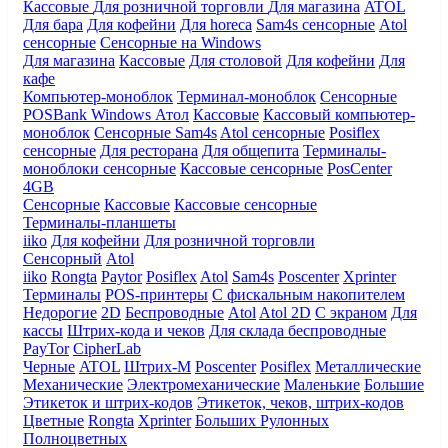
Кассовые
Для розничной торговли
Для магазина
ATOL
Для бара
Для кофейни
Для horeca
Sam4s сенсорные
Atol
сенсорные
Сенсорные на Windows
Для магазина
Кассовые
Для столовой
Для кофейни
Для
кафе
Компьютер-моноблок
Терминал-моноблок
Сенсорные
POSBank
Windows
Атол
Кассовые
Кассовый компьютер-
моноблок
Сенсорные Sam4s
Atol сенсорные
Posiflex
сенсорные
Для ресторана
Для общепита
Терминалы-
моноблоки сенсорные
Кассовые сенсорные
PosCenter
4GB
Сенсорные
Кассовые
Кассовые сенсорные
Терминалы-планшеты
iiko
Для кофейни
Для розничной торговли
Сенсорный
Atol
iiko
Rongta
Paytor
Posiflex
Atol
Sam4s
Poscenter
Xprinter
Терминалы
POS-принтеры
С фискальным накопителем
Недорогие
2D
Беспроводные
Atol
Atol 2D
С экраном
Для
кассы
Штрих-кода и чеков
Для склада беспроводные
PayTor
CipherLab
Черные
ATOL
Штрих-М
Poscenter
Posiflex
Металлические
Механические
Электромеханические
Маленькие
Большие
Этикеток и штрих-кодов
Этикеток, чеков, штрих-кодов
Цветные
Rongta
Xprinter
Больших
Рулонных
Полноцветных