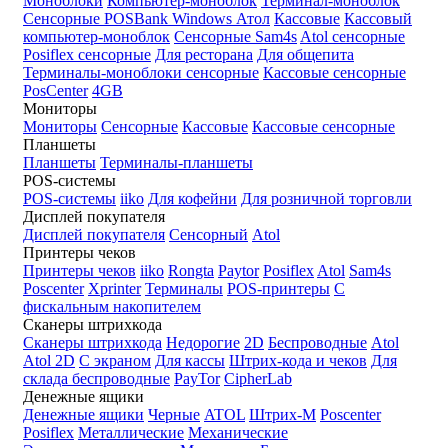
Моноблоки
Компьютер-моноблок
Терминал-моноблок
Сенсорные
POSBank
Windows
Атол
Кассовые
Кассовый
компьютер-моноблок
Сенсорные Sam4s
Atol сенсорные
Posiflex сенсорные
Для ресторана
Для общепита
Терминалы-моноблоки сенсорные
Кассовые сенсорные
PosCenter
4GB
Мониторы
Мониторы
Сенсорные
Кассовые
Кассовые сенсорные
Планшеты
Планшеты
Терминалы-планшеты
POS-системы
POS-системы
iiko
Для кофейни
Для розничной торговли
Дисплей покупателя
Дисплей покупателя
Сенсорный
Atol
Принтеры чеков
Принтеры чеков
iiko
Rongta
Paytor
Posiflex
Atol
Sam4s
Poscenter
Xprinter
Терминалы
POS-принтеры
С
фискальным накопителем
Сканеры штрихкода
Сканеры штрихкода
Недорогие
2D
Беспроводные
Atol
Atol 2D
С экраном
Для кассы
Штрих-кода и чеков
Для
склада беспроводные
PayTor
CipherLab
Денежные ящики
Денежные ящики
Черные
ATOL
Штрих-М
Poscenter
Posiflex
Металлические
Механические