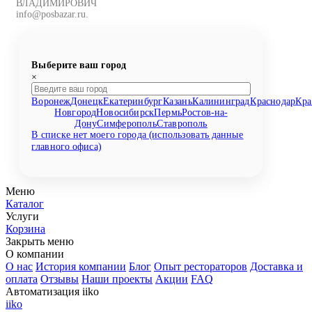
ВЛАДИМИРОВИЧ
info@posbazar.ru.
Выберите ваш город
×
Воронеж
Донецк
Екатеринбург
Казань
Калининград
Краснодар
Кра
Новгород
Новосибирск
Пермь
Ростов-на-
Дону
Симферополь
Ставрополь
В списке нет моего города (использовать данные
главного офиса)
Меню
Каталог
Услуги
Корзина
Закрыть меню
О компании
О нас
История компании
Блог
Опыт рестораторов
Доставка и
оплата
Отзывы
Наши проекты
Акции
FAQ
Автоматизация iiko
iiko