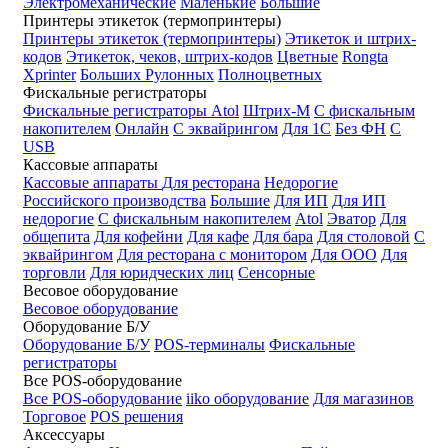
Электромеханические
Маленькие
Большие
Принтеры этикеток (термопринтеры)
Принтеры этикеток (термопринтеры)
Этикеток и штрих-
кодов
Этикеток, чеков, штрих-кодов
Цветные
Rongta
Xprinter
Больших
Рулонных
Полноцветных
Фискальные регистраторы
Фискальные регистраторы
Atol
Штрих-М
С фискальным
накопителем
Онлайн
С эквайрингом
Для 1С
Без ФН
С
USB
Кассовые аппараты
Кассовые аппараты
Для ресторана
Недорогие
Российского производства
Большие
Для ИП
Для ИП
недорогие
С фискальным накопителем
Atol
Эватор
Для
общепита
Для кофейни
Для кафе
Для бара
Для столовой
С
эквайрингом
Для ресторана с монитором
Для ООО
Для
торговли
Для юридческих лиц
Сенсорные
Весовое оборудование
Весовое оборудование
Оборудование Б/У
Оборудование Б/У
POS-терминалы
Фискальные
регистраторы
Все POS-оборудование
Все POS-оборудование
iiko оборудование
Для магазинов
Торговое
POS решения
Аксессуары