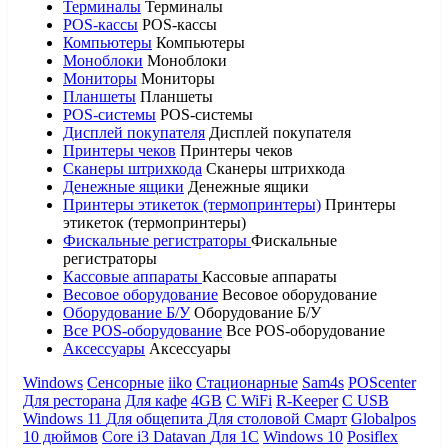
Терминалы
Терминалы
POS-кассы
POS-кассы
Компьютеры
Компьютеры
Моноблоки
Моноблоки
Мониторы
Мониторы
Планшеты
Планшеты
POS-системы
POS-системы
Дисплей покупателя
Дисплей покупателя
Принтеры чеков
Принтеры чеков
Сканеры штрихкода
Сканеры штрихкода
Денежные ящики
Денежные ящики
Принтеры этикеток (термопринтеры)
Принтеры
этикеток (термопринтеры)
Фискальные регистраторы
Фискальные
регистраторы
Кассовые аппараты
Кассовые аппараты
Весовое оборудование
Весовое оборудование
Оборудование Б/У
Оборудование Б/У
Все POS-оборудование
Все POS-оборудование
Аксессуары
Аксессуары
Windows
Сенсорные
iiko
Стационарные
Sam4s
POScenter
Для ресторана
Для кафе
4GB
С WiFi
R-Keeper
С USB
Windows 11
Для общепита
Для столовой
Смарт
Globalpos
10 дюймов
Core i3
Datavan
Для 1С
Windows 10
Posiflex