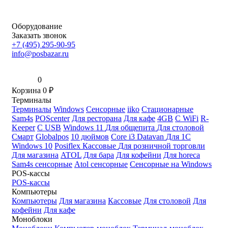
Оборудование
Заказать звонок
+7 (495) 295-90-95
info@posbazar.ru
0
Корзина
0
₽
Терминалы
Терминалы
Windows
Сенсорные
iiko
Стационарные
Sam4s
POScenter
Для ресторана
Для кафе
4GB
С WiFi
R-
Keeper
С USB
Windows 11
Для общепита
Для столовой
Смарт
Globalpos
10 дюймов
Core i3
Datavan
Для 1С
Windows 10
Posiflex
Кассовые
Для розничной торговли
Для магазина
ATOL
Для бара
Для кофейни
Для horeca
Sam4s сенсорные
Atol сенсорные
Сенсорные на Windows
POS-кассы
POS-кассы
Компьютеры
Компьютеры
Для магазина
Кассовые
Для столовой
Для
кофейни
Для кафе
Моноблоки