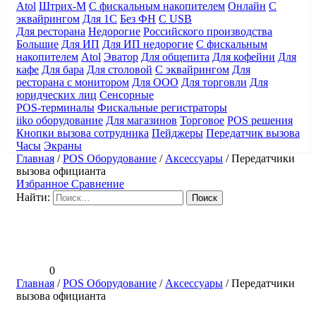
Atol
Штрих-М
С фискальным накопителем
Онлайн
С
эквайрингом
Для 1С
Без ФН
С USB
Для ресторана
Недорогие
Российского производства
Большие
Для ИП
Для ИП недорогие
С фискальным
накопителем
Atol
Эватор
Для общепита
Для кофейни
Для
кафе
Для бара
Для столовой
С эквайрингом
Для
ресторана с монитором
Для ООО
Для торговли
Для
юридческих лиц
Сенсорные
POS-терминалы
Фискальные регистраторы
iiko оборудование
Для магазинов
Торговое
POS решения
Кнопки вызова сотрудника
Пейджеры
Передатчик вызова
Часы
Экраны
Главная
/
POS Оборудование
/
Аксессуары
/
Передатчики
вызова официанта
Избранное
Сравнение
Найти:
0
Главная
/
POS Оборудование
/
Аксессуары
/
Передатчики
вызова официанта