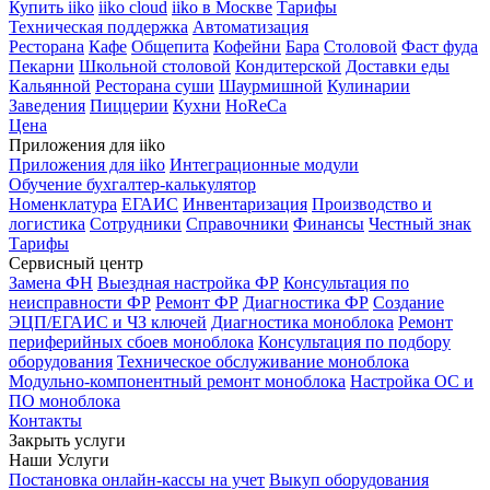
Купить iiko
iiko cloud
iiko в Москве
Тарифы
Техническая поддержка
Автоматизация
Ресторана
Кафе
Общепита
Кофейни
Бара
Столовой
Фаст фуда
Пекарни
Школьной столовой
Кондитерской
Доставки еды
Кальянной
Ресторана суши
Шаурмишной
Кулинарии
Заведения
Пиццерии
Кухни
HoReCa
Цена
Приложения для iiko
Приложения для iiko
Интеграционные модули
Обучение бухгалтер-калькулятор
Номенклатура
ЕГАИС
Инвентаризация
Производство и
логистика
Сотрудники
Справочники
Финансы
Честный знак
Тарифы
Сервисный центр
Замена ФН
Выездная настройка ФР
Консультация по
неисправности ФР
Ремонт ФР
Диагностика ФР
Создание
ЭЦП/ЕГАИС и ЧЗ ключей
Диагностика моноблока
Ремонт
периферийных сбоев моноблока
Консультация по подбору
оборудования
Техническое обслуживание моноблока
Модульно-компонентный ремонт моноблока
Настройка ОС и
ПО моноблока
Контакты
Закрыть услуги
Наши Услуги
Постановка онлайн-кассы на учет
Выкуп оборудования