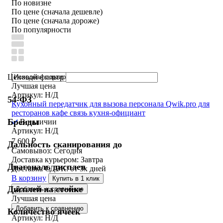
По новизне
По цене (сначала дешевле)
По цене (сначала дороже)
По популярности
Ценовой фильтр
Лучшая цена
Артикул: Н/Д
54-ФЗ
Кухонный передатчик для вызова персонала Qwik.pro для
ресторанов кафе связь кухня-официант
Бренды
В наличии
Артикул: Н/Д
7 600
₽
Дальность сканирования до
Самовывоз:
Сегодня
Доставка курьером:
Завтра
Диагональ дисплея
Доставка СДЭК:
от 3х дней
В корзину
Купить в 1 клик
Дисплей на стойке
Добавить к сравнению
Лучшая цена
Добавить к сравнению
Количество ячеек
Артикул: Н/Д