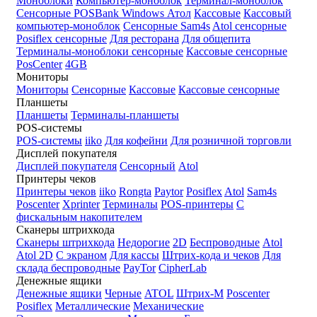
Моноблоки
Компьютер-моноблок
Терминал-моноблок
Сенсорные
POSBank
Windows
Атол
Кассовые
Кассовый
компьютер-моноблок
Сенсорные Sam4s
Atol сенсорные
Posiflex сенсорные
Для ресторана
Для общепита
Терминалы-моноблоки сенсорные
Кассовые сенсорные
PosCenter
4GB
Мониторы
Мониторы
Сенсорные
Кассовые
Кассовые сенсорные
Планшеты
Планшеты
Терминалы-планшеты
POS-системы
POS-системы
iiko
Для кофейни
Для розничной торговли
Дисплей покупателя
Дисплей покупателя
Сенсорный
Atol
Принтеры чеков
Принтеры чеков
iiko
Rongta
Paytor
Posiflex
Atol
Sam4s
Poscenter
Xprinter
Терминалы
POS-принтеры
С
фискальным накопителем
Сканеры штрихкода
Сканеры штрихкода
Недорогие
2D
Беспроводные
Atol
Atol 2D
С экраном
Для кассы
Штрих-кода и чеков
Для
склада беспроводные
PayTor
CipherLab
Денежные ящики
Денежные ящики
Черные
ATOL
Штрих-М
Poscenter
Posiflex
Металлические
Механические