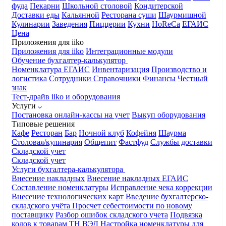
фуда
Пекарни
Школьной столовой
Кондитерской
Доставки еды
Кальянной
Ресторана суши
Шаурмишной
Кулинарии
Заведения
Пиццерии
Кухни
HoReCa
ЕГАИС
Цена
Приложения для iiko
Приложения для iiko
Интеграционные модули
Обучение бухгалтер-калькулятор
Номенклатура
ЕГАИС
Инвентаризация
Производство и
логистика
Сотрудники
Справочники
Финансы
Честный
знак
Тест-драйв iiko и оборудования
Услуги
Постановка онлайн-кассы на учет
Выкуп оборудования
Типовые решения
Кафе
Ресторан
Бар
Ночной клуб
Кофейня
Шаурма
Столовая/кулинария
Общепит
Фастфуд
Службы доставки
Складской учет
Складской учет
Услуги бухгалтера-калькулятора
Внесение накладных
Внесение накладных ЕГАИС
Составление номенклатуры
Исправление чека коррекции
Внесение технологических карт
Введение бухгалтерско-
складского учёта
Просчет себестоимости по новому
поставщику
Разбор ошибок складского учета
Подвязка
кодов к товарам ТН ВЭД
Настройка номенклатуры для