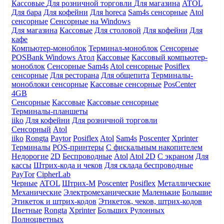
Кассовые
Для розничной торговли
Для магазина
ATOL
Для бара
Для кофейни
Для horeca
Sam4s сенсорные
Atol
сенсорные
Сенсорные на Windows
Для магазина
Кассовые
Для столовой
Для кофейни
Для
кафе
Компьютер-моноблок
Терминал-моноблок
Сенсорные
POSBank
Windows
Атол
Кассовые
Кассовый компьютер-
моноблок
Сенсорные Sam4s
Atol сенсорные
Posiflex
сенсорные
Для ресторана
Для общепита
Терминалы-
моноблоки сенсорные
Кассовые сенсорные
PosCenter
4GB
Сенсорные
Кассовые
Кассовые сенсорные
Терминалы-планшеты
iiko
Для кофейни
Для розничной торговли
Сенсорный
Atol
iiko
Rongta
Paytor
Posiflex
Atol
Sam4s
Poscenter
Xprinter
Терминалы
POS-принтеры
С фискальным накопителем
Недорогие
2D
Беспроводные
Atol
Atol 2D
С экраном
Для
кассы
Штрих-кода и чеков
Для склада беспроводные
PayTor
CipherLab
Черные
ATOL
Штрих-М
Poscenter
Posiflex
Металлические
Механические
Электромеханические
Маленькие
Большие
Этикеток и штрих-кодов
Этикеток, чеков, штрих-кодов
Цветные
Rongta
Xprinter
Больших
Рулонных
Полноцветных