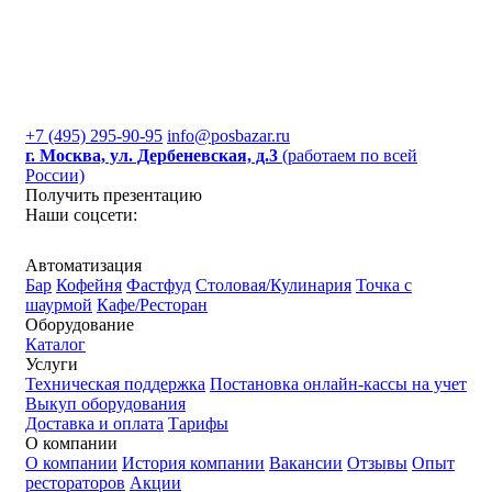
+7 (495) 295-90-95
info@posbazar.ru
г. Москва, ул. Дербеневская, д.3
(работаем по всей
России)
Получить презентацию
Наши соцсети:
Автоматизация
Бар
Кофейня
Фастфуд
Столовая/Кулинария
Точка с
шаурмой
Кафе/Ресторан
Оборудование
Каталог
Услуги
Техническая поддержка
Постановка онлайн-кассы на учет
Выкуп оборудования
Доставка и оплата
Тарифы
О компании
О компании
История компании
Вакансии
Отзывы
Опыт
рестораторов
Акции