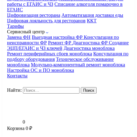
работы с ЕГАИС и ЧЗ
Списание алкоголя помарочно в
ЕГАИС
Цифровизация ресторана
Автоматизация доставки еды
Цифровая лояльность для ресторанов
ККТ
Тарифы
Сервисный центр
Замена ФН
Выездная настройка ФР
Консультация по
неисправности ФР
Ремонт ФР
Диагностика ФР
Создание
ЭЦП/ЕГАИС и ЧЗ ключей
Диагностика моноблока
Ремонт периферийных сбоев моноблока
Консультация по
подбору оборудования
Техническое обслуживание
моноблока
Модульно-компонентный ремонт моноблока
Настройка ОС и ПО моноблока
Контакты
Найти:
0
Корзина
0
₽