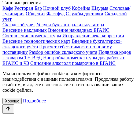
Типовые решения
Кафе
Ресторан
Бар
Ночной клуб
Кофейня
Шаурма
Столовая/
кулинария
Общепит
Фастфуд
Службы доставки
Складской
учет
Складской учет
Услуги бухгалтера-калькулятора
Внесение накладных
Внесение накладных ЕГАИС
Составление номенклатуры
Исправление чека коррекции
Внесение технологических карт
Введение бухгалтерско-
складского учёта
Просчет себестоимости по новому
поставщику
Разбор ошибок складского учета
Подвязка кодов
к товарам ТН ВЭД
Настройка номенклатуры для работы с
ЕГАИС и ЧЗ
Списание алкоголя помарочно в ЕГАИС
Мы используем файлы cookie для комфортного
взаимодействия с нашими пользователями. Продолжая работу
с сайтом, вы даете свое согласие на использование ваших
cookie файлов.
Подробнее
Хорошо