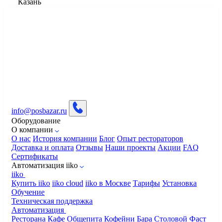
Казань
info@posbazar.ru
Оборудование
О компании
О нас
История компании
Блог
Опыт рестораторов
Доставка и оплата
Отзывы
Наши проекты
Акции
FAQ
Сертификаты
Автоматизация iiko
iiko
Купить iiko
iiko cloud
iiko в Москве
Тарифы
Установка
Обучение
Техническая поддержка
Автоматизация
Ресторана
Кафе
Общепита
Кофейни
Бара
Столовой
Фаст