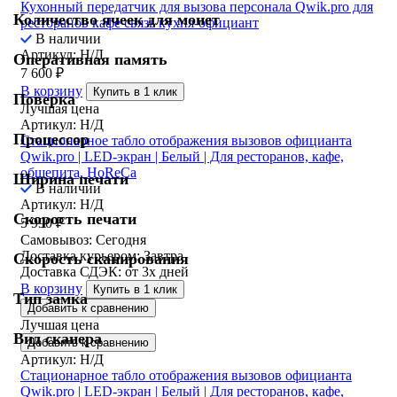
Кухонный передатчик для вызова персонала Qwik.pro для
Количество ячеек для монет
ресторанов кафе связь кухня-официант
В наличии
Артикул: Н/Д
Оперативная память
7 600
₽
В корзину
Купить в 1 клик
Поверка
Лучшая цена
Артикул: Н/Д
Процессор
Стационарное табло отображения вызовов официанта
Qwik.pro | LED-экран | Белый | Для ресторанов, кафе,
общепита, HoReCa
Ширина печати
В наличии
Артикул: Н/Д
Скорость печати
5 990
₽
Самовывоз:
Сегодня
Доставка курьером:
Завтра
Скорость сканирования
Доставка СДЭК:
от 3х дней
В корзину
Купить в 1 клик
Тип замка
Добавить к сравнению
Лучшая цена
Вид сканера
Добавить к сравнению
Артикул: Н/Д
Стационарное табло отображения вызовов официанта
Qwik.pro | LED-экран | Белый | Для ресторанов, кафе,