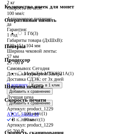
2 кг
Количество ячеек для монет
Скорость печати:
100 мм/с
Автономное питание:
Оперативная память
да
Гарантия:
1 Гб
(3)
1 год
Габариты товара (ДxШxВ):
239х151х104 мм
Поверка
Ширина чековой ленты:
57 мм
Процессор
25 700
₽
Самовывоз:
Сегодня
MediaTek MTK8321A
(1)
Доставка курьером:
Завтра
Доставка СДЭК:
от 3х дней
В корзину
Купить в 1 клик
Ширина печати
Добавить к сравнению
Лучшая цена
Скорость печати
Добавить к сравнению
Артикул: product_1229
100 мм/с
(1)
АТОЛ Sigma 10
90 мм/с
(1)
В наличии
Артикул: product_1229
25 700
₽
Скорость сканирования