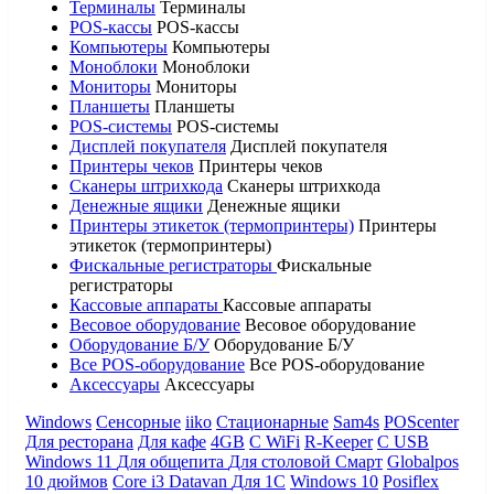
Терминалы
Терминалы
POS-кассы
POS-кассы
Компьютеры
Компьютеры
Моноблоки
Моноблоки
Мониторы
Мониторы
Планшеты
Планшеты
POS-системы
POS-системы
Дисплей покупателя
Дисплей покупателя
Принтеры чеков
Принтеры чеков
Сканеры штрихкода
Сканеры штрихкода
Денежные ящики
Денежные ящики
Принтеры этикеток (термопринтеры)
Принтеры
этикеток (термопринтеры)
Фискальные регистраторы
Фискальные
регистраторы
Кассовые аппараты
Кассовые аппараты
Весовое оборудование
Весовое оборудование
Оборудование Б/У
Оборудование Б/У
Все POS-оборудование
Все POS-оборудование
Аксессуары
Аксессуары
Windows
Сенсорные
iiko
Стационарные
Sam4s
POScenter
Для ресторана
Для кафе
4GB
С WiFi
R-Keeper
С USB
Windows 11
Для общепита
Для столовой
Смарт
Globalpos
10 дюймов
Core i3
Datavan
Для 1С
Windows 10
Posiflex