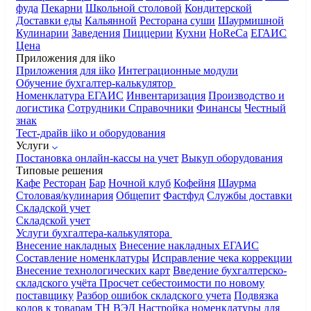
фуда
Пекарни
Школьной столовой
Кондитерской
Доставки еды
Кальянной
Ресторана суши
Шаурмишной
Кулинарии
Заведения
Пиццерии
Кухни
HoReCa
ЕГАИС
Цена
Приложения для iiko
Приложения для iiko
Интеграционные модули
Обучение бухгалтер-калькулятор
Номенклатура
ЕГАИС
Инвентаризация
Производство и
логистика
Сотрудники
Справочники
Финансы
Честный
знак
Тест-драйв iiko и оборудования
Услуги
Постановка онлайн-кассы на учет
Выкуп оборудования
Типовые решения
Кафе
Ресторан
Бар
Ночной клуб
Кофейня
Шаурма
Столовая/кулинария
Общепит
Фастфуд
Службы доставки
Складской учет
Складской учет
Услуги бухгалтера-калькулятора
Внесение накладных
Внесение накладных ЕГАИС
Составление номенклатуры
Исправление чека коррекции
Внесение технологических карт
Введение бухгалтерско-
складского учёта
Просчет себестоимости по новому
поставщику
Разбор ошибок складского учета
Подвязка
кодов к товарам ТН ВЭД
Настройка номенклатуры для