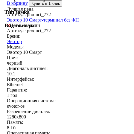
В корзину
Купить в 1 клик
Лучшая цена
Тип замка
Артикул: product_772
Эвотор 10 Смарт-терминал без ФН
Вид сканера
Нет в наличии
Артикул: product_772
Бренд:
Эвотор
Модель:
Эвотор 10 Смарт
Цвет:
черный
Диагональ дисплея:
10.1
Интерфейсы:
Ethernet
Гарантия:
1 год
Операционная система:
evotor-os
Разрешение дисплея:
1280x800
Память:
8 Гб
Оперативная память: