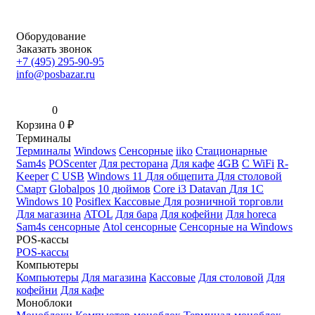
Оборудование
Заказать звонок
+7 (495) 295-90-95
info@posbazar.ru
0
Корзина
0
₽
Терминалы
Терминалы
Windows
Сенсорные
iiko
Стационарные
Sam4s
POScenter
Для ресторана
Для кафе
4GB
С WiFi
R-
Keeper
С USB
Windows 11
Для общепита
Для столовой
Смарт
Globalpos
10 дюймов
Core i3
Datavan
Для 1С
Windows 10
Posiflex
Кассовые
Для розничной торговли
Для магазина
ATOL
Для бара
Для кофейни
Для horeca
Sam4s сенсорные
Atol сенсорные
Сенсорные на Windows
POS-кассы
POS-кассы
Компьютеры
Компьютеры
Для магазина
Кассовые
Для столовой
Для
кофейни
Для кафе
Моноблоки