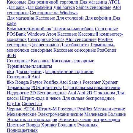
Кассовые
Для розничной торговли
Для магазина
ATOL
Для бара
Для кофейни
Для horeca
Sam4s сенсорные
Atol
сенсорные
Сенсорные на Windows
Для магазина
Кассовые
Для столовой
Для кофейни
Для
кафе
Компьютер-моноблок
Терминал-моноблок
Сенсорные
POSBank
Windows
Атол
Кассовые
Кассовый компьютер-
моноблок
Сенсорные Sam4s
Atol сенсорные
Posiflex
сенсорные
Для ресторана
Для общепита
Терминалы-
моноблоки сенсорные
Кассовые сенсорные
PosCenter
4GB
Сенсорные
Кассовые
Кассовые сенсорные
Терминалы-планшеты
iiko
Для кофейни
Для розничной торговли
Сенсорный
Atol
iiko
Rongta
Paytor
Posiflex
Atol
Sam4s
Poscenter
Xprinter
Терминалы
POS-принтеры
С фискальным накопителем
Недорогие
2D
Беспроводные
Atol
Atol 2D
С экраном
Для
кассы
Штрих-кода и чеков
Для склада беспроводные
PayTor
CipherLab
Черные
ATOL
Штрих-М
Poscenter
Posiflex
Металлические
Механические
Электромеханические
Маленькие
Большие
Этикеток и штрих-кодов
Этикеток, чеков, штрих-кодов
Цветные
Rongta
Xprinter
Больших
Рулонных
Полноцветных