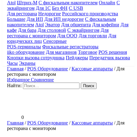
Atol
Штрих-М
С фискальным накопителем
Онлайн
С
эквайрингом
Для 1С
Без ФН
С USB
Для ресторана
Недорогие
Российского производства
Большие
Для ИП
Для ИП недорогие
С фискальным
накопителем
Atol
Эватор
Для общепита
Для кофейни
Для
кафе
Для бара
Для столовой
С эквайрингом
Для
ресторана с монитором
Для ООО
Для торговли
Для
юридческих лиц
Сенсорные
POS-терминалы
Фискальные регистраторы
iiko оборудование
Для магазинов
Торговое
POS решения
Кнопки вызова сотрудника
Пейджеры
Передатчик вызова
Часы
Экраны
Главная
/
POS Оборудование
/
Кассовые аппараты
/
Для
ресторана с монитором
Избранное
Сравнение
Найти:
0
Главная
/
POS Оборудование
/
Кассовые аппараты
/
Для
ресторана с монитором