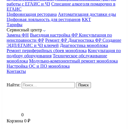
работы с ЕГАИС и ЧЗ
Списание алкоголя помарочно в
ЕГАИС
Цифровизация ресторана
Автоматизация доставки еды
Цифровая лояльность для ресторанов
ККТ
Тарифы
Сервисный центр
Замена ФН
Выездная настройка ФР
Консультация по
неисправности ФР
Ремонт ФР
Диагностика ФР
Создание
ЭЦП/ЕГАИС и ЧЗ ключей
Диагностика моноблока
Ремонт периферийных сбоев моноблока
Консультация по
подбору оборудования
Техническое обслуживание
моноблока
Модульно-компонентный ремонт моноблока
Настройка ОС и ПО моноблока
Контакты
Найти:
0
Корзина
0
₽