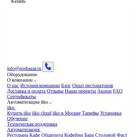
Казань
info@posbazar.ru
Оборудование
О компании
О нас
История компании
Блог
Опыт рестораторов
Доставка и оплата
Отзывы
Наши проекты
Акции
FAQ
Сертификаты
Автоматизация iiko
iiko
Купить iiko
iiko cloud
iiko в Москве
Тарифы
Установка
Обучение
Техническая поддержка
Автоматизация
Ресторана
Кафе
Общепита
Кофейни
Бара
Столовой
Фаст