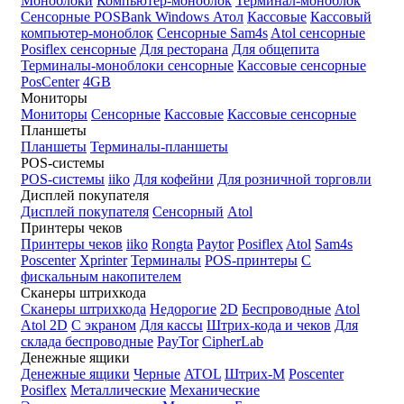
Моноблоки
Компьютер-моноблок
Терминал-моноблок
Сенсорные
POSBank
Windows
Атол
Кассовые
Кассовый
компьютер-моноблок
Сенсорные Sam4s
Atol сенсорные
Posiflex сенсорные
Для ресторана
Для общепита
Терминалы-моноблоки сенсорные
Кассовые сенсорные
PosCenter
4GB
Мониторы
Мониторы
Сенсорные
Кассовые
Кассовые сенсорные
Планшеты
Планшеты
Терминалы-планшеты
POS-системы
POS-системы
iiko
Для кофейни
Для розничной торговли
Дисплей покупателя
Дисплей покупателя
Сенсорный
Atol
Принтеры чеков
Принтеры чеков
iiko
Rongta
Paytor
Posiflex
Atol
Sam4s
Poscenter
Xprinter
Терминалы
POS-принтеры
С
фискальным накопителем
Сканеры штрихкода
Сканеры штрихкода
Недорогие
2D
Беспроводные
Atol
Atol 2D
С экраном
Для кассы
Штрих-кода и чеков
Для
склада беспроводные
PayTor
CipherLab
Денежные ящики
Денежные ящики
Черные
ATOL
Штрих-М
Poscenter
Posiflex
Металлические
Механические