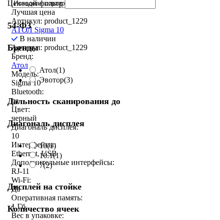
Ценовой фильтр
Лучшая цена
Артикул: product_1229
54-ФЗ
АТОЛ Sigma 10
В наличии
Бренды
Артикул: product_1229
Бренд:
Атол
Атол
(1)
Модель:
Эвотор
(3)
Sigma 10
Bluetooth:
Дальность сканирования до
да
Цвет:
черный
Диагональ дисплея
Диагональ дисплея:
10
Интерфейсы:
10
(1)
Ethernet, USB
10.1
(1)
Дополнительные интерфейсы:
7
(2)
RJ-11
Wi-Fi:
Дисплей на стойке
Да
Оперативная память:
1 Гб
Количество ячеек
Вес в упаковке: