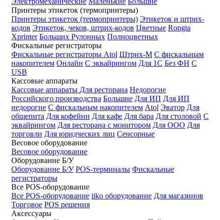
Электромеханические
Маленькие
Большие
Принтеры этикеток (термопринтеры)
Принтеры этикеток (термопринтеры)
Этикеток и штрих-
кодов
Этикеток, чеков, штрих-кодов
Цветные
Rongta
Xprinter
Больших
Рулонных
Полноцветных
Фискальные регистраторы
Фискальные регистраторы
Atol
Штрих-М
С фискальным
накопителем
Онлайн
С эквайрингом
Для 1С
Без ФН
С
USB
Кассовые аппараты
Кассовые аппараты
Для ресторана
Недорогие
Российского производства
Большие
Для ИП
Для ИП
недорогие
С фискальным накопителем
Atol
Эватор
Для
общепита
Для кофейни
Для кафе
Для бара
Для столовой
С
эквайрингом
Для ресторана с монитором
Для ООО
Для
торговли
Для юридческих лиц
Сенсорные
Весовое оборудование
Весовое оборудование
Оборудование Б/У
Оборудование Б/У
POS-терминалы
Фискальные
регистраторы
Все POS-оборудование
Все POS-оборудование
iiko оборудование
Для магазинов
Торговое
POS решения
Аксессуары