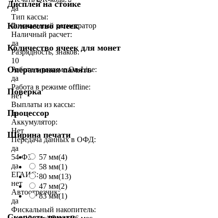
Дисплей на стойке
да
Тип кассы:
Количество ячеек
Фискальный регистратор
Наличный расчет:
да
Количество ячеек для монет
Разрядность, знаков:
10
Оперативная память
Работа в режиме On-Line:
да
Работа в режиме offline:
Поверка
нет
Выплаты из кассы:
Процессор
да
Аккумулятор:
Нет
Ширина печати
Передача данных в ОФД:
да
54-ФЗ:
57 мм
(4)
да
58 мм
(1)
ЕГАИС:
80 мм
(13)
нет
47 мм
(2)
Автоотрезчик:
83 мм
(1)
да
Фискальный накопитель:
Скорость печати