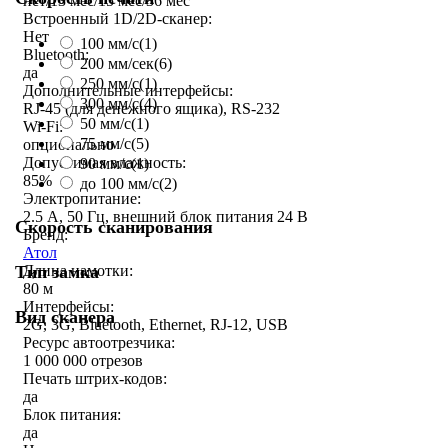
нет/13 мес/15 мес/36 мес
Встроенный 1D/2D-сканер:
Нет
100 мм/с
(1)
Bluetooth:
200 мм/сек
(6)
да
250 мм/c
(1)
Дополнительные интерфейсы:
300 мм/с
(4)
RJ-45 (для денежного ящика), RS-232
50 мм/с
(1)
Wi-Fi:
75 мм/с
(5)
опционально
Допустимая влажность:
90 мм/с
(1)
85%
до 100 мм/с
(2)
Электропитание:
2.5 А, 50 Гц, внешний блок питания 24 В
Скорость сканирования
Бренд:
Атол
Тип замка
Длина намотки:
80 м
Интерфейсы:
Вид сканера
2G, 3G, Bluetooth, Ethernet, RJ-12, USB
Ресурс автоотрезчика:
1 000 000 отрезов
Печать штрих-кодов:
да
Блок питания:
да