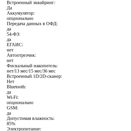
Встроенный эквайринг:
Да
Аккумулятор:
опционально
Передача данных в ОФД:
да
54-ФЗ:
да
ЕГАИС:
нет
Автоотрезчик:
нет
Фискальный накопитель:
нет/13 мес/15 мес/36 мес
Встроенный 1D/2D-сканер:
Нет
Bluetooth:
да
Wi-Fi:
опционально
GSM:
да
Допустимая влажность:
85%
Электропитание: