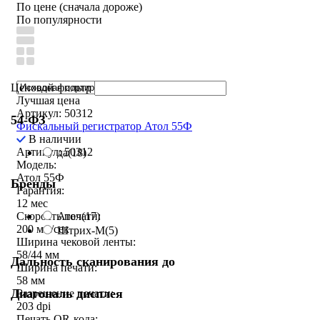
По цене (сначала дороже)
По популярности
Ценовой фильтр
Лучшая цена
Артикул: 50312
54-ФЗ
Фискальный регистратор Атол 55Ф
В наличии
Артикул: 50312
да
(18)
Модель:
Атол 55Ф
Бренды
Гарантия:
12 мес
Атол
(17)
Скорость печати:
200 мм/сек
Штрих-М
(5)
Ширина чековой ленты:
58/44 мм
Дальность сканирования до
Ширина печати:
58 мм
Диагональ дисплея
Разрешение печати:
203 dpi
Печать QR-кода: