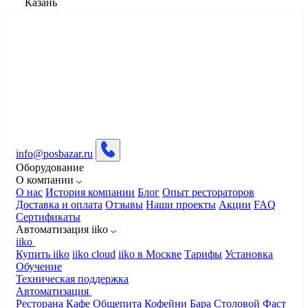
Казань
info@posbazar.ru
Оборудование
О компании
О нас
История компании
Блог
Опыт рестораторов
Доставка и оплата
Отзывы
Наши проекты
Акции
FAQ
Сертификаты
Автоматизация iiko
iiko
Купить iiko
iiko cloud
iiko в Москве
Тарифы
Установка
Обучение
Техническая поддержка
Автоматизация
Ресторана
Кафе
Общепита
Кофейни
Бара
Столовой
Фаст