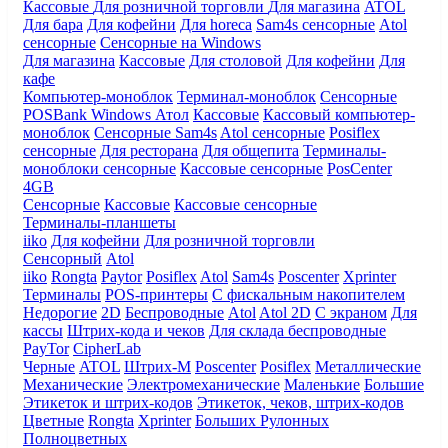
Кассовые
Для розничной торговли
Для магазина
ATOL
Для бара
Для кофейни
Для horeca
Sam4s сенсорные
Atol
сенсорные
Сенсорные на Windows
Для магазина
Кассовые
Для столовой
Для кофейни
Для
кафе
Компьютер-моноблок
Терминал-моноблок
Сенсорные
POSBank
Windows
Атол
Кассовые
Кассовый компьютер-
моноблок
Сенсорные Sam4s
Atol сенсорные
Posiflex
сенсорные
Для ресторана
Для общепита
Терминалы-
моноблоки сенсорные
Кассовые сенсорные
PosCenter
4GB
Сенсорные
Кассовые
Кассовые сенсорные
Терминалы-планшеты
iiko
Для кофейни
Для розничной торговли
Сенсорный
Atol
iiko
Rongta
Paytor
Posiflex
Atol
Sam4s
Poscenter
Xprinter
Терминалы
POS-принтеры
С фискальным накопителем
Недорогие
2D
Беспроводные
Atol
Atol 2D
С экраном
Для
кассы
Штрих-кода и чеков
Для склада беспроводные
PayTor
CipherLab
Черные
ATOL
Штрих-М
Poscenter
Posiflex
Металлические
Механические
Электромеханические
Маленькие
Большие
Этикеток и штрих-кодов
Этикеток, чеков, штрих-кодов
Цветные
Rongta
Xprinter
Больших
Рулонных
Полноцветных