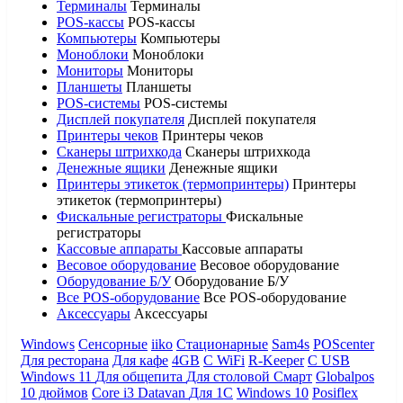
Терминалы
Терминалы
POS-кассы
POS-кассы
Компьютеры
Компьютеры
Моноблоки
Моноблоки
Мониторы
Мониторы
Планшеты
Планшеты
POS-системы
POS-системы
Дисплей покупателя
Дисплей покупателя
Принтеры чеков
Принтеры чеков
Сканеры штрихкода
Сканеры штрихкода
Денежные ящики
Денежные ящики
Принтеры этикеток (термопринтеры)
Принтеры
этикеток (термопринтеры)
Фискальные регистраторы
Фискальные
регистраторы
Кассовые аппараты
Кассовые аппараты
Весовое оборудование
Весовое оборудование
Оборудование Б/У
Оборудование Б/У
Все POS-оборудование
Все POS-оборудование
Аксессуары
Аксессуары
Windows
Сенсорные
iiko
Стационарные
Sam4s
POScenter
Для ресторана
Для кафе
4GB
С WiFi
R-Keeper
С USB
Windows 11
Для общепита
Для столовой
Смарт
Globalpos
10 дюймов
Core i3
Datavan
Для 1С
Windows 10
Posiflex