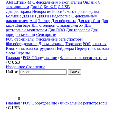
Atol
Штрих-М
С фискальным накопителем
Онлайн
С
эквайрингом
Для 1С
Без ФН
С USB
Для ресторана
Недорогие
Российского производства
Большие
Для ИП
Для ИП недорогие
С фискальным
накопителем
Atol
Эватор
Для общепита
Для кофейни
Для
кафе
Для бара
Для столовой
С эквайрингом
Для
ресторана с монитором
Для ООО
Для торговли
Для
юридческих лиц
Сенсорные
POS-терминалы
Фискальные регистраторы
iiko оборудование
Для магазинов
Торговое
POS решения
Кнопки вызова сотрудника
Пейджеры
Передатчик вызова
Часы
Экраны
Главная
/
POS Оборудование
/
Фискальные регистраторы
/
C USB
Избранное
Сравнение
Найти:
0
Главная
/
POS Оборудование
/
Фискальные регистраторы
/
C USB