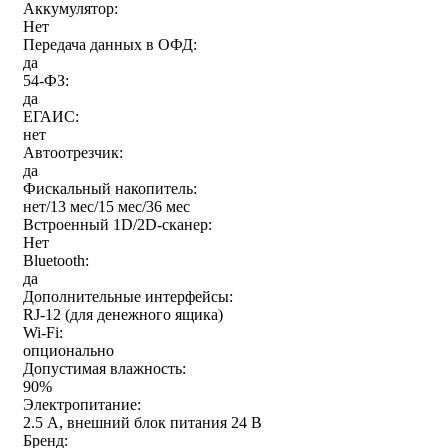
Аккумулятор:
Нет
Передача данных в ОФД:
да
54-ФЗ:
да
ЕГАИС:
нет
Автоотрезчик:
да
Фискальный накопитель:
нет/13 мес/15 мес/36 мес
Встроенный 1D/2D-сканер:
Нет
Bluetooth:
да
Дополнительные интерфейсы:
RJ-12 (для денежного ящика)
Wi-Fi:
опционально
Допустимая влажность:
90%
Электропитание:
2.5 А, внешний блок питания 24 В
Бренд: