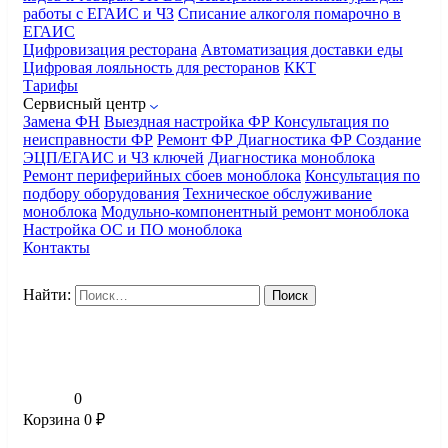
работы с ЕГАИС и ЧЗ
Списание алкоголя помарочно в
ЕГАИС
Цифровизация ресторана
Автоматизация доставки еды
Цифровая лояльность для ресторанов
ККТ
Тарифы
Сервисный центр
Замена ФН
Выездная настройка ФР
Консультация по
неисправности ФР
Ремонт ФР
Диагностика ФР
Создание
ЭЦП/ЕГАИС и ЧЗ ключей
Диагностика моноблока
Ремонт периферийных сбоев моноблока
Консультация по
подбору оборудования
Техническое обслуживание
моноблока
Модульно-компонентный ремонт моноблока
Настройка ОС и ПО моноблока
Контакты
Найти:
0
Корзина
0
₽