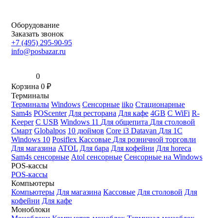
Оборудование
Заказать звонок
+7 (495) 295-90-95
info@posbazar.ru
0
Корзина
0
₽
Терминалы
Терминалы
Windows
Сенсорные
iiko
Стационарные
Sam4s
POScenter
Для ресторана
Для кафе
4GB
С WiFi
R-
Keeper
С USB
Windows 11
Для общепита
Для столовой
Смарт
Globalpos
10 дюймов
Core i3
Datavan
Для 1С
Windows 10
Posiflex
Кассовые
Для розничной торговли
Для магазина
ATOL
Для бара
Для кофейни
Для horeca
Sam4s сенсорные
Atol сенсорные
Сенсорные на Windows
POS-кассы
POS-кассы
Компьютеры
Компьютеры
Для магазина
Кассовые
Для столовой
Для
кофейни
Для кафе
Моноблоки