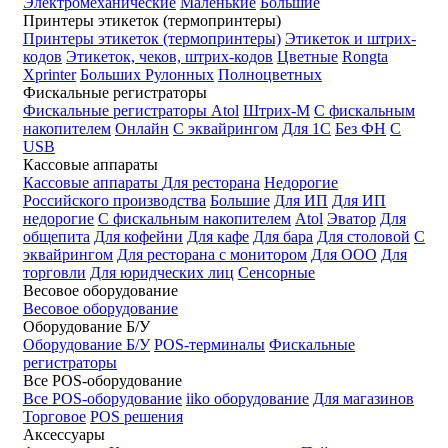
Электромеханические
Маленькие
Большие
Принтеры этикеток (термопринтеры)
Принтеры этикеток (термопринтеры)
Этикеток и штрих-
кодов
Этикеток, чеков, штрих-кодов
Цветные
Rongta
Xprinter
Больших
Рулонных
Полноцветных
Фискальные регистраторы
Фискальные регистраторы
Atol
Штрих-М
С фискальным
накопителем
Онлайн
С эквайрингом
Для 1С
Без ФН
С
USB
Кассовые аппараты
Кассовые аппараты
Для ресторана
Недорогие
Российского производства
Большие
Для ИП
Для ИП
недорогие
С фискальным накопителем
Atol
Эватор
Для
общепита
Для кофейни
Для кафе
Для бара
Для столовой
С
эквайрингом
Для ресторана с монитором
Для ООО
Для
торговли
Для юридческих лиц
Сенсорные
Весовое оборудование
Весовое оборудование
Оборудование Б/У
Оборудование Б/У
POS-терминалы
Фискальные
регистраторы
Все POS-оборудование
Все POS-оборудование
iiko оборудование
Для магазинов
Торговое
POS решения
Аксессуары