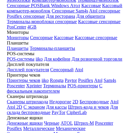
Моноблоки
Компьютер-моноблок
Терминал-моноблок
Сенсорные
POSBank
Windows
Атол
Кассовые
Кассовый
компьютер-моноблок
Сенсорные Sam4s
Atol сенсорные
Posiflex сенсорные
Для ресторана
Для общепита
Терминалы-моноблоки сенсорные
Кассовые сенсорные
PosCenter
4GB
Мониторы
Мониторы
Сенсорные
Кассовые
Кассовые сенсорные
Планшеты
Планшеты
Терминалы-планшеты
POS-системы
POS-системы
iiko
Для кофейни
Для розничной торговли
Дисплей покупателя
Дисплей покупателя
Сенсорный
Atol
Принтеры чеков
Принтеры чеков
iiko
Rongta
Paytor
Posiflex
Atol
Sam4s
Poscenter
Xprinter
Терминалы
POS-принтеры
С
фискальным накопителем
Сканеры штрихкода
Сканеры штрихкода
Недорогие
2D
Беспроводные
Atol
Atol 2D
С экраном
Для кассы
Штрих-кода и чеков
Для
склада беспроводные
PayTor
CipherLab
Денежные ящики
Денежные ящики
Черные
ATOL
Штрих-М
Poscenter
Posiflex
Металлические
Механические