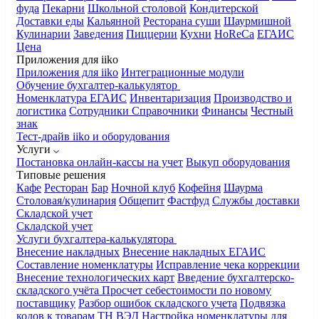
фуда
Пекарни
Школьной столовой
Кондитерской
Доставки еды
Кальянной
Ресторана суши
Шаурмишной
Кулинарии
Заведения
Пиццерии
Кухни
HoReCa
ЕГАИС
Цена
Приложения для iiko
Приложения для iiko
Интеграционные модули
Обучение бухгалтер-калькулятор
Номенклатура
ЕГАИС
Инвентаризация
Производство и
логистика
Сотрудники
Справочники
Финансы
Честный
знак
Тест-драйв iiko и оборудования
Услуги
Постановка онлайн-кассы на учет
Выкуп оборудования
Типовые решения
Кафе
Ресторан
Бар
Ночной клуб
Кофейня
Шаурма
Столовая/кулинария
Общепит
Фастфуд
Службы доставки
Складской учет
Складской учет
Услуги бухгалтера-калькулятора
Внесение накладных
Внесение накладных ЕГАИС
Составление номенклатуры
Исправление чека коррекции
Внесение технологических карт
Введение бухгалтерско-
складского учёта
Просчет себестоимости по новому
поставщику
Разбор ошибок складского учета
Подвязка
кодов к товарам ТН ВЭД
Настройка номенклатуры для