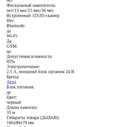
нет
Фискальный накопитель:
нет/13 мес/15 мес/36 мес
Встроенный 1D/2D-сканер:
Нет
Bluetooth:
да
Wi-Fi:
Да
GSM:
да
Допустимая влажность:
85%
Электропитание:
2.5 А, внешний блок питания 24 В
Бренд:
Атол
Блок питания:
да
Цвет:
черный
Длина намотки:
35 м
Габариты товара (ДxШxВ):
160х88х79 мм