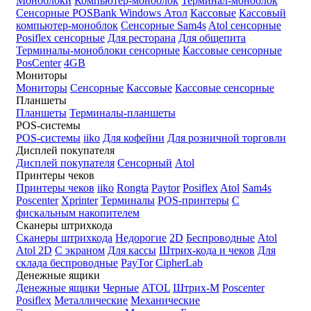
Моноблоки
Компьютер-моноблок
Терминал-моноблок
Сенсорные
POSBank
Windows
Атол
Кассовые
Кассовый
компьютер-моноблок
Сенсорные Sam4s
Atol сенсорные
Posiflex сенсорные
Для ресторана
Для общепита
Терминалы-моноблоки сенсорные
Кассовые сенсорные
PosCenter
4GB
Мониторы
Мониторы
Сенсорные
Кассовые
Кассовые сенсорные
Планшеты
Планшеты
Терминалы-планшеты
POS-системы
POS-системы
iiko
Для кофейни
Для розничной торговли
Дисплей покупателя
Дисплей покупателя
Сенсорный
Atol
Принтеры чеков
Принтеры чеков
iiko
Rongta
Paytor
Posiflex
Atol
Sam4s
Poscenter
Xprinter
Терминалы
POS-принтеры
С
фискальным накопителем
Сканеры штрихкода
Сканеры штрихкода
Недорогие
2D
Беспроводные
Atol
Atol 2D
С экраном
Для кассы
Штрих-кода и чеков
Для
склада беспроводные
PayTor
CipherLab
Денежные ящики
Денежные ящики
Черные
ATOL
Штрих-М
Poscenter
Posiflex
Металлические
Механические