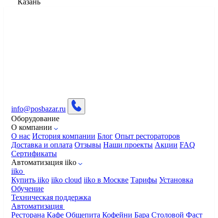
Казань
info@posbazar.ru
Оборудование
О компании
О нас
История компании
Блог
Опыт рестораторов
Доставка и оплата
Отзывы
Наши проекты
Акции
FAQ
Сертификаты
Автоматизация iiko
iiko
Купить iiko
iiko cloud
iiko в Москве
Тарифы
Установка
Обучение
Техническая поддержка
Автоматизация
Ресторана
Кафе
Общепита
Кофейни
Бара
Столовой
Фаст