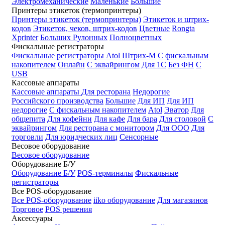
Электромеханические
Маленькие
Большие
Принтеры этикеток (термопринтеры)
Принтеры этикеток (термопринтеры)
Этикеток и штрих-
кодов
Этикеток, чеков, штрих-кодов
Цветные
Rongta
Xprinter
Больших
Рулонных
Полноцветных
Фискальные регистраторы
Фискальные регистраторы
Atol
Штрих-М
С фискальным
накопителем
Онлайн
С эквайрингом
Для 1С
Без ФН
С
USB
Кассовые аппараты
Кассовые аппараты
Для ресторана
Недорогие
Российского производства
Большие
Для ИП
Для ИП
недорогие
С фискальным накопителем
Atol
Эватор
Для
общепита
Для кофейни
Для кафе
Для бара
Для столовой
С
эквайрингом
Для ресторана с монитором
Для ООО
Для
торговли
Для юридческих лиц
Сенсорные
Весовое оборудование
Весовое оборудование
Оборудование Б/У
Оборудование Б/У
POS-терминалы
Фискальные
регистраторы
Все POS-оборудование
Все POS-оборудование
iiko оборудование
Для магазинов
Торговое
POS решения
Аксессуары