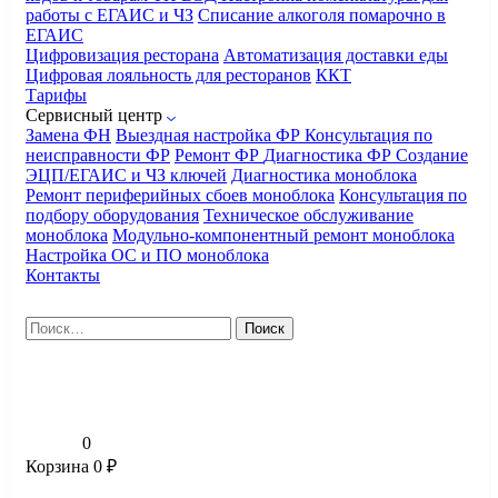
работы с ЕГАИС и ЧЗ
Списание алкоголя помарочно в
ЕГАИС
Цифровизация ресторана
Автоматизация доставки еды
Цифровая лояльность для ресторанов
ККТ
Тарифы
Сервисный центр
Замена ФН
Выездная настройка ФР
Консультация по
неисправности ФР
Ремонт ФР
Диагностика ФР
Создание
ЭЦП/ЕГАИС и ЧЗ ключей
Диагностика моноблока
Ремонт периферийных сбоев моноблока
Консультация по
подбору оборудования
Техническое обслуживание
моноблока
Модульно-компонентный ремонт моноблока
Настройка ОС и ПО моноблока
Контакты
Найти:
0
Корзина
0
₽