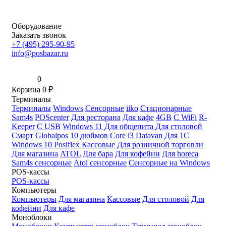
Оборудование
Заказать звонок
+7 (495) 295-90-95
info@posbazar.ru
0
Корзина
0
₽
Терминалы
Терминалы
Windows
Сенсорные
iiko
Стационарные
Sam4s
POScenter
Для ресторана
Для кафе
4GB
С WiFi
R-
Keeper
С USB
Windows 11
Для общепита
Для столовой
Смарт
Globalpos
10 дюймов
Core i3
Datavan
Для 1С
Windows 10
Posiflex
Кассовые
Для розничной торговли
Для магазина
ATOL
Для бара
Для кофейни
Для horeca
Sam4s сенсорные
Atol сенсорные
Сенсорные на Windows
POS-кассы
POS-кассы
Компьютеры
Компьютеры
Для магазина
Кассовые
Для столовой
Для
кофейни
Для кафе
Моноблоки