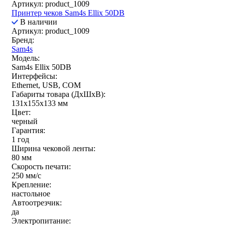
Артикул: product_1009
Принтер чеков Sam4s Ellix 50DB
В наличии
Артикул: product_1009
Бренд:
Sam4s
Модель:
Sam4s Ellix 50DB
Интерфейсы:
Ethernet, USB, COM
Габариты товара (ДxШxВ):
131x155x133 мм
Цвет:
черный
Гарантия:
1 год
Ширина чековой ленты:
80 мм
Скорость печати:
250 мм/c
Крепление:
настольное
Автоотрезчик:
да
Электропитание: