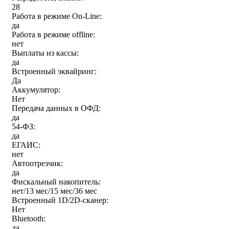
28
Работа в режиме On-Line:
да
Работа в режиме offline:
нет
Выплаты из кассы:
да
Встроенный эквайринг:
Да
Аккумулятор:
Нет
Передача данных в ОФД:
да
54-ФЗ:
да
ЕГАИС:
нет
Автоотрезчик:
да
Фискальный накопитель:
нет/13 мес/15 мес/36 мес
Встроенный 1D/2D-сканер:
Нет
Bluetooth:
да