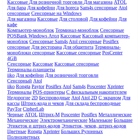
Кассовые
Для розничной торговли
Для магазина
ATOL
Для бара
Для кофейни
Для horeca
Sam4s сенсорные
Atol
сенсорные
Сенсорные на Windows
Для магазина
Кассовые
Для столовой
Для кофейни
Для
кафе
Компьютер-моноблок
Терминал-моноблок
Сенсорные
POSBank
Windows
Атол
Кассовые
Кассовый компьютер-
моноблок
Сенсорные Sam4s
Atol сенсорные
Posiflex
сенсорные
Для ресторана
Для общепита
Терминалы-
моноблоки сенсорные
Кассовые сенсорные
PosCenter
4GB
Сенсорные
Кассовые
Кассовые сенсорные
Терминалы-планшеты
iiko
Для кофейни
Для розничной торговли
Сенсорный
Atol
iiko
Rongta
Paytor
Posiflex
Atol
Sam4s
Poscenter
Xprinter
Терминалы
POS-принтеры
С фискальным накопителем
Недорогие
2D
Беспроводные
Atol
Atol 2D
С экраном
Для
кассы
Штрих-кода и чеков
Для склада беспроводные
PayTor
CipherLab
Черные
ATOL
Штрих-М
Poscenter
Posiflex
Металлические
Механические
Электромеханические
Маленькие
Большие
Этикеток и штрих-кодов
Этикеток, чеков, штрих-кодов
Цветные
Rongta
Xprinter
Больших
Рулонных
Полноцветных