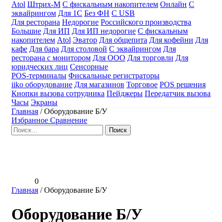
Atol
Штрих-М
С фискальным накопителем
Онлайн
С
эквайрингом
Для 1С
Без ФН
С USB
Для ресторана
Недорогие
Российского производства
Большие
Для ИП
Для ИП недорогие
С фискальным
накопителем
Atol
Эватор
Для общепита
Для кофейни
Для
кафе
Для бара
Для столовой
С эквайрингом
Для
ресторана с монитором
Для ООО
Для торговли
Для
юридческих лиц
Сенсорные
POS-терминалы
Фискальные регистраторы
iiko оборудование
Для магазинов
Торговое
POS решения
Кнопки вызова сотрудника
Пейджеры
Передатчик вызова
Часы
Экраны
Главная
/
Оборудование Б/У
Избранное
Сравнение
Найти:
0
Главная
/
Оборудование Б/У
Оборудование Б/У