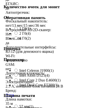
ЕГАИС:
Количество ячеек для монет
да
Автоотрезчик:
да
Оперативная память
Фискальный накопитель:
нет/13 мес/15 мес/36 мес
1 Гб
(1)
Встроенный 1D/2D-сканер:
2 Гб
(4)
Нет
4 Гб
(2)
Bluetooth:
да
Дополнительные интерфейсы:
Поверка
RJ-12 (для денежного ящика)
Wi-Fi:
Процессор
опционально
GSM:
нет
Intel Celeron J1900
(1)
Допустимая влажность:
Intel Atom D525
(4)
85%
Intel Core 2 Duo E4600
(1)
Электропитание:
Intel Dual Core E5300
(1)
2.5 А, внешний блок питания 24 В
Бренд:
Атол
Ширина печати
Длина намотки:
35 м
57 мм
(1)
Ресурс автоотрезчика: