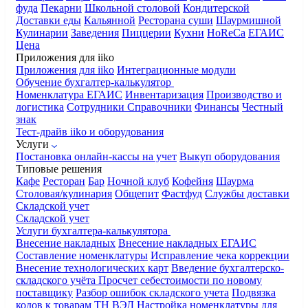
фуда
Пекарни
Школьной столовой
Кондитерской
Доставки еды
Кальянной
Ресторана суши
Шаурмишной
Кулинарии
Заведения
Пиццерии
Кухни
HoReCa
ЕГАИС
Цена
Приложения для iiko
Приложения для iiko
Интеграционные модули
Обучение бухгалтер-калькулятор
Номенклатура
ЕГАИС
Инвентаризация
Производство и
логистика
Сотрудники
Справочники
Финансы
Честный
знак
Тест-драйв iiko и оборудования
Услуги
Постановка онлайн-кассы на учет
Выкуп оборудования
Типовые решения
Кафе
Ресторан
Бар
Ночной клуб
Кофейня
Шаурма
Столовая/кулинария
Общепит
Фастфуд
Службы доставки
Складской учет
Складской учет
Услуги бухгалтера-калькулятора
Внесение накладных
Внесение накладных ЕГАИС
Составление номенклатуры
Исправление чека коррекции
Внесение технологических карт
Введение бухгалтерско-
складского учёта
Просчет себестоимости по новому
поставщику
Разбор ошибок складского учета
Подвязка
кодов к товарам ТН ВЭД
Настройка номенклатуры для