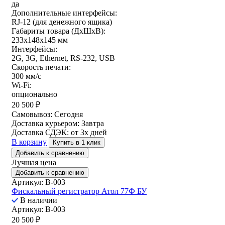
да
Дополнительные интерфейсы:
RJ-12 (для денежного ящика)
Габариты товара (ДxШxВ):
233х148х145 мм
Интерфейсы:
2G, 3G, Ethernet, RS-232, USB
Скорость печати:
300 мм/с
Wi-Fi:
опционально
20 500
₽
Самовывоз:
Сегодня
Доставка курьером:
Завтра
Доставка СДЭК:
от 3х дней
В корзину
Купить в 1 клик
Добавить к сравнению
Лучшая цена
Добавить к сравнению
Артикул: B-003
Фискальный регистратор Атол 77Ф БУ
В наличии
Артикул: B-003
20 500
₽