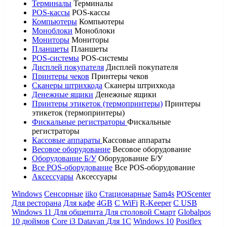
Терминалы
Терминалы
POS-кассы
POS-кассы
Компьютеры
Компьютеры
Моноблоки
Моноблоки
Мониторы
Мониторы
Планшеты
Планшеты
POS-системы
POS-системы
Дисплей покупателя
Дисплей покупателя
Принтеры чеков
Принтеры чеков
Сканеры штрихкода
Сканеры штрихкода
Денежные ящики
Денежные ящики
Принтеры этикеток (термопринтеры)
Принтеры
этикеток (термопринтеры)
Фискальные регистраторы
Фискальные
регистраторы
Кассовые аппараты
Кассовые аппараты
Весовое оборудование
Весовое оборудование
Оборудование Б/У
Оборудование Б/У
Все POS-оборудование
Все POS-оборудование
Аксессуары
Аксессуары
Windows
Сенсорные
iiko
Стационарные
Sam4s
POScenter
Для ресторана
Для кафе
4GB
С WiFi
R-Keeper
С USB
Windows 11
Для общепита
Для столовой
Смарт
Globalpos
10 дюймов
Core i3
Datavan
Для 1С
Windows 10
Posiflex