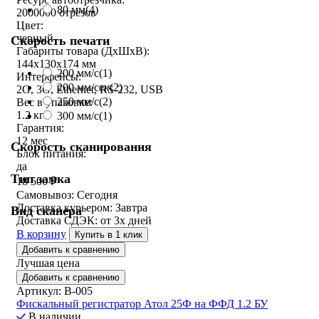
80 мм
(4)
2000000 отрезов
Цвет:
черный
Скорость печати
Габариты товара (ДxШxВ):
144х130х174 мм
200 мм/с
(1)
Интерфейсы:
200 мм/сек
(2)
2G, 3G, Ethernet, RS-232, USB
250 мм/c
(2)
Вес в упаковке:
1.2 кг
300 мм/с
(1)
Гарантия:
12 мес
Скорость сканирования
Блок питания:
да
Тип замка
18 500
₽
Самовывоз:
Сегодня
Доставка курьером:
Завтра
Вид сканера
Доставка СДЭК:
от 3х дней
В корзину
Купить в 1 клик
Добавить к сравнению
Лучшая цена
Добавить к сравнению
Артикул: B-005
Фискальный регистратор Атол 25Ф на ФФД 1.2 БУ
В наличии