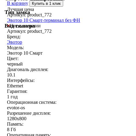
В корзину
Купить в 1 клик
Лучшая цена
Тип замка
Артикул: product_772
Эвотор 10 Смарт-терминал без ФН
Вид сканера
Нет в наличии
Артикул: product_772
Бренд:
Эвотор
Модель:
Эвотор 10 Смарт
Цвет:
черный
Диагональ дисплея:
10.1
Интерфейсы:
Ethernet
Гарантия:
1 год
Операционная система:
evotor-os
Разрешение дисплея:
1280x800
Память:
8 Гб
Оперативная память: