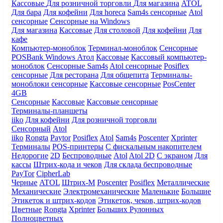
Кассовые
Для розничной торговли
Для магазина
ATOL
Для бара
Для кофейни
Для horeca
Sam4s сенсорные
Atol
сенсорные
Сенсорные на Windows
Для магазина
Кассовые
Для столовой
Для кофейни
Для
кафе
Компьютер-моноблок
Терминал-моноблок
Сенсорные
POSBank
Windows
Атол
Кассовые
Кассовый компьютер-
моноблок
Сенсорные Sam4s
Atol сенсорные
Posiflex
сенсорные
Для ресторана
Для общепита
Терминалы-
моноблоки сенсорные
Кассовые сенсорные
PosCenter
4GB
Сенсорные
Кассовые
Кассовые сенсорные
Терминалы-планшеты
iiko
Для кофейни
Для розничной торговли
Сенсорный
Atol
iiko
Rongta
Paytor
Posiflex
Atol
Sam4s
Poscenter
Xprinter
Терминалы
POS-принтеры
С фискальным накопителем
Недорогие
2D
Беспроводные
Atol
Atol 2D
С экраном
Для
кассы
Штрих-кода и чеков
Для склада беспроводные
PayTor
CipherLab
Черные
ATOL
Штрих-М
Poscenter
Posiflex
Металлические
Механические
Электромеханические
Маленькие
Большие
Этикеток и штрих-кодов
Этикеток, чеков, штрих-кодов
Цветные
Rongta
Xprinter
Больших
Рулонных
Полноцветных