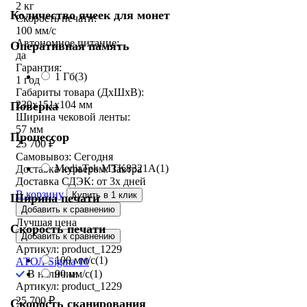
2 кг
Количество ячеек для монет
Скорость печати:
100 мм/с
Автономное питание:
Оперативная память
да
Гарантия:
1 Гб
(3)
1 год
Габариты товара (ДxШxВ):
239х151х104 мм
Поверка
Ширина чековой ленты:
57 мм
Процессор
25 700
₽
Самовывоз:
Сегодня
MediaTek MTK8321A
(1)
Доставка курьером:
Завтра
Доставка СДЭК:
от 3х дней
В корзину
Купить в 1 клик
Ширина печати
Добавить к сравнению
Лучшая цена
Скорость печати
Добавить к сравнению
Артикул: product_1229
100 мм/с
(1)
АТОЛ Sigma 10
90 мм/с
(1)
В наличии
Артикул: product_1229
25 700
₽
Скорость сканирования