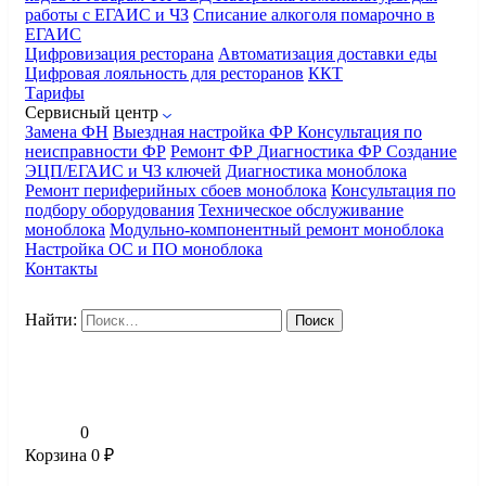
работы с ЕГАИС и ЧЗ
Списание алкоголя помарочно в
ЕГАИС
Цифровизация ресторана
Автоматизация доставки еды
Цифровая лояльность для ресторанов
ККТ
Тарифы
Сервисный центр
Замена ФН
Выездная настройка ФР
Консультация по
неисправности ФР
Ремонт ФР
Диагностика ФР
Создание
ЭЦП/ЕГАИС и ЧЗ ключей
Диагностика моноблока
Ремонт периферийных сбоев моноблока
Консультация по
подбору оборудования
Техническое обслуживание
моноблока
Модульно-компонентный ремонт моноблока
Настройка ОС и ПО моноблока
Контакты
Найти:
0
Корзина
0
₽