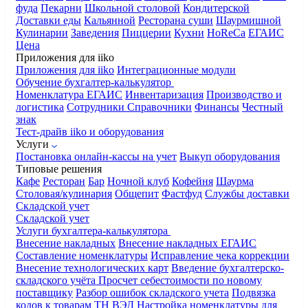
фуда
Пекарни
Школьной столовой
Кондитерской
Доставки еды
Кальянной
Ресторана суши
Шаурмишной
Кулинарии
Заведения
Пиццерии
Кухни
HoReCa
ЕГАИС
Цена
Приложения для iiko
Приложения для iiko
Интеграционные модули
Обучение бухгалтер-калькулятор
Номенклатура
ЕГАИС
Инвентаризация
Производство и
логистика
Сотрудники
Справочники
Финансы
Честный
знак
Тест-драйв iiko и оборудования
Услуги
Постановка онлайн-кассы на учет
Выкуп оборудования
Типовые решения
Кафе
Ресторан
Бар
Ночной клуб
Кофейня
Шаурма
Столовая/кулинария
Общепит
Фастфуд
Службы доставки
Складской учет
Складской учет
Услуги бухгалтера-калькулятора
Внесение накладных
Внесение накладных ЕГАИС
Составление номенклатуры
Исправление чека коррекции
Внесение технологических карт
Введение бухгалтерско-
складского учёта
Просчет себестоимости по новому
поставщику
Разбор ошибок складского учета
Подвязка
кодов к товарам ТН ВЭД
Настройка номенклатуры для