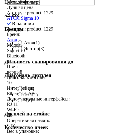
Ценовой фильтр
Лучшая цена
Артикул: product_1229
54-ФЗ
АТОЛ Sigma 10
В наличии
Бренды
Артикул: product_1229
Бренд:
Атол
Атол
(1)
Модель:
Эвотор
(3)
Sigma 10
Bluetooth:
Дальность сканирования до
да
Цвет:
черный
Диагональ дисплея
Диагональ дисплея:
10
Интерфейсы:
10
(1)
Ethernet, USB
10.1
(1)
Дополнительные интерфейсы:
7
(2)
RJ-11
Wi-Fi:
Дисплей на стойке
Да
Оперативная память:
1 Гб
Количество ячеек
Вес в упаковке: