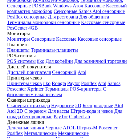
Моноблоки
Компьютер-моноблок
Терминал-моноблок
Сенсорные
POSBank
Windows
Атол
Кассовые
Кассовый
компьютер-моноблок
Сенсорные Sam4s
Atol сенсорные
Posiflex сенсорные
Для ресторана
Для общепита
Терминалы-моноблоки сенсорные
Кассовые сенсорные
PosCenter
4GB
Мониторы
Мониторы
Сенсорные
Кассовые
Кассовые сенсорные
Планшеты
Планшеты
Терминалы-планшеты
POS-системы
POS-системы
iiko
Для кофейни
Для розничной торговли
Дисплей покупателя
Дисплей покупателя
Сенсорный
Atol
Принтеры чеков
Принтеры чеков
iiko
Rongta
Paytor
Posiflex
Atol
Sam4s
Poscenter
Xprinter
Терминалы
POS-принтеры
С
фискальным накопителем
Сканеры штрихкода
Сканеры штрихкода
Недорогие
2D
Беспроводные
Atol
Atol 2D
С экраном
Для кассы
Штрих-кода и чеков
Для
склада беспроводные
PayTor
CipherLab
Денежные ящики
Денежные ящики
Черные
ATOL
Штрих-М
Poscenter
Posiflex
Металлические
Механические