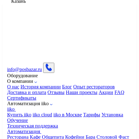
Казань
info@posbazar.ru
Оборудование
О компании
О нас
История компании
Блог
Опыт рестораторов
Доставка и оплата
Отзывы
Наши проекты
Акции
FAQ
Сертификаты
Автоматизация iiko
iiko
Купить iiko
iiko cloud
iiko в Москве
Тарифы
Установка
Обучение
Техническая поддержка
Автоматизация
Ресторана
Кафе
Общепита
Кофейни
Бара
Столовой
Фаст