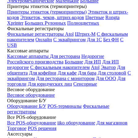
Электромеханические
Маленькие
Большие
Принтеры этикеток (термопринтеры)
Принтеры этикеток (термопринтеры)
Этикеток и штрих-
кодов
Этикеток, чеков, штрих-кодов
Цветные
Rongta
Xprinter
Больших
Рулонных
Полноцветных
Фискальные регистраторы
Фискальные регистраторы
Atol
Штрих-М
С фискальным
накопителем
Онлайн
С эквайрингом
Для 1С
Без ФН
С
USB
Кассовые аппараты
Кассовые аппараты
Для ресторана
Недорогие
Российского производства
Большие
Для ИП
Для ИП
недорогие
С фискальным накопителем
Atol
Эватор
Для
общепита
Для кофейни
Для кафе
Для бара
Для столовой
С
эквайрингом
Для ресторана с монитором
Для ООО
Для
торговли
Для юридческих лиц
Сенсорные
Весовое оборудование
Весовое оборудование
Оборудование Б/У
Оборудование Б/У
POS-терминалы
Фискальные
регистраторы
Все POS-оборудование
Все POS-оборудование
iiko оборудование
Для магазинов
Торговое
POS решения
Аксессуары