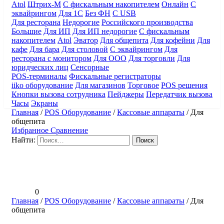
Atol
Штрих-М
С фискальным накопителем
Онлайн
С
эквайрингом
Для 1С
Без ФН
С USB
Для ресторана
Недорогие
Российского производства
Большие
Для ИП
Для ИП недорогие
С фискальным
накопителем
Atol
Эватор
Для общепита
Для кофейни
Для
кафе
Для бара
Для столовой
С эквайрингом
Для
ресторана с монитором
Для ООО
Для торговли
Для
юридческих лиц
Сенсорные
POS-терминалы
Фискальные регистраторы
iiko оборудование
Для магазинов
Торговое
POS решения
Кнопки вызова сотрудника
Пейджеры
Передатчик вызова
Часы
Экраны
Главная
/
POS Оборудование
/
Кассовые аппараты
/
Для
общепита
Избранное
Сравнение
Найти:
0
Главная
/
POS Оборудование
/
Кассовые аппараты
/
Для
общепита