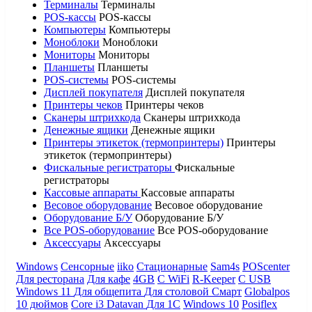
Терминалы
Терминалы
POS-кассы
POS-кассы
Компьютеры
Компьютеры
Моноблоки
Моноблоки
Мониторы
Мониторы
Планшеты
Планшеты
POS-системы
POS-системы
Дисплей покупателя
Дисплей покупателя
Принтеры чеков
Принтеры чеков
Сканеры штрихкода
Сканеры штрихкода
Денежные ящики
Денежные ящики
Принтеры этикеток (термопринтеры)
Принтеры
этикеток (термопринтеры)
Фискальные регистраторы
Фискальные
регистраторы
Кассовые аппараты
Кассовые аппараты
Весовое оборудование
Весовое оборудование
Оборудование Б/У
Оборудование Б/У
Все POS-оборудование
Все POS-оборудование
Аксессуары
Аксессуары
Windows
Сенсорные
iiko
Стационарные
Sam4s
POScenter
Для ресторана
Для кафе
4GB
С WiFi
R-Keeper
С USB
Windows 11
Для общепита
Для столовой
Смарт
Globalpos
10 дюймов
Core i3
Datavan
Для 1С
Windows 10
Posiflex