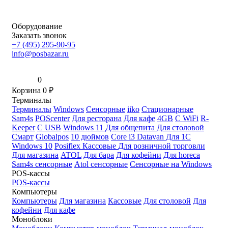
Оборудование
Заказать звонок
+7 (495) 295-90-95
info@posbazar.ru
0
Корзина
0
₽
Терминалы
Терминалы
Windows
Сенсорные
iiko
Стационарные
Sam4s
POScenter
Для ресторана
Для кафе
4GB
С WiFi
R-
Keeper
С USB
Windows 11
Для общепита
Для столовой
Смарт
Globalpos
10 дюймов
Core i3
Datavan
Для 1С
Windows 10
Posiflex
Кассовые
Для розничной торговли
Для магазина
ATOL
Для бара
Для кофейни
Для horeca
Sam4s сенсорные
Atol сенсорные
Сенсорные на Windows
POS-кассы
POS-кассы
Компьютеры
Компьютеры
Для магазина
Кассовые
Для столовой
Для
кофейни
Для кафе
Моноблоки