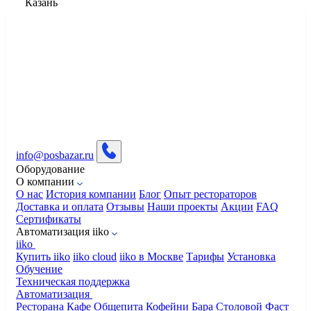
Казань
info@posbazar.ru
Оборудование
О компании
О нас
История компании
Блог
Опыт рестораторов
Доставка и оплата
Отзывы
Наши проекты
Акции
FAQ
Сертификаты
Автоматизация iiko
iiko
Купить iiko
iiko cloud
iiko в Москве
Тарифы
Установка
Обучение
Техническая поддержка
Автоматизация
Ресторана
Кафе
Общепита
Кофейни
Бара
Столовой
Фаст