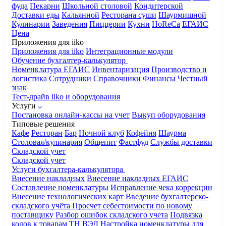
фуда
Пекарни
Школьной столовой
Кондитерской
Доставки еды
Кальянной
Ресторана суши
Шаурмишной
Кулинарии
Заведения
Пиццерии
Кухни
HoReCa
ЕГАИС
Цена
Приложения для iiko
Приложения для iiko
Интеграционные модули
Обучение бухгалтер-калькулятор
Номенклатура
ЕГАИС
Инвентаризация
Производство и
логистика
Сотрудники
Справочники
Финансы
Честный
знак
Тест-драйв iiko и оборудования
Услуги
Постановка онлайн-кассы на учет
Выкуп оборудования
Типовые решения
Кафе
Ресторан
Бар
Ночной клуб
Кофейня
Шаурма
Столовая/кулинария
Общепит
Фастфуд
Службы доставки
Складской учет
Складской учет
Услуги бухгалтера-калькулятора
Внесение накладных
Внесение накладных ЕГАИС
Составление номенклатуры
Исправление чека коррекции
Внесение технологических карт
Введение бухгалтерско-
складского учёта
Просчет себестоимости по новому
поставщику
Разбор ошибок складского учета
Подвязка
кодов к товарам ТН ВЭД
Настройка номенклатуры для