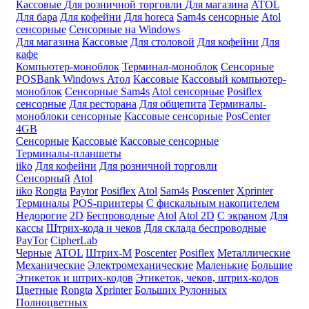
Кассовые
Для розничной торговли
Для магазина
ATOL
Для бара
Для кофейни
Для horeca
Sam4s сенсорные
Atol
сенсорные
Сенсорные на Windows
Для магазина
Кассовые
Для столовой
Для кофейни
Для
кафе
Компьютер-моноблок
Терминал-моноблок
Сенсорные
POSBank
Windows
Атол
Кассовые
Кассовый компьютер-
моноблок
Сенсорные Sam4s
Atol сенсорные
Posiflex
сенсорные
Для ресторана
Для общепита
Терминалы-
моноблоки сенсорные
Кассовые сенсорные
PosCenter
4GB
Сенсорные
Кассовые
Кассовые сенсорные
Терминалы-планшеты
iiko
Для кофейни
Для розничной торговли
Сенсорный
Atol
iiko
Rongta
Paytor
Posiflex
Atol
Sam4s
Poscenter
Xprinter
Терминалы
POS-принтеры
С фискальным накопителем
Недорогие
2D
Беспроводные
Atol
Atol 2D
С экраном
Для
кассы
Штрих-кода и чеков
Для склада беспроводные
PayTor
CipherLab
Черные
ATOL
Штрих-М
Poscenter
Posiflex
Металлические
Механические
Электромеханические
Маленькие
Большие
Этикеток и штрих-кодов
Этикеток, чеков, штрих-кодов
Цветные
Rongta
Xprinter
Больших
Рулонных
Полноцветных