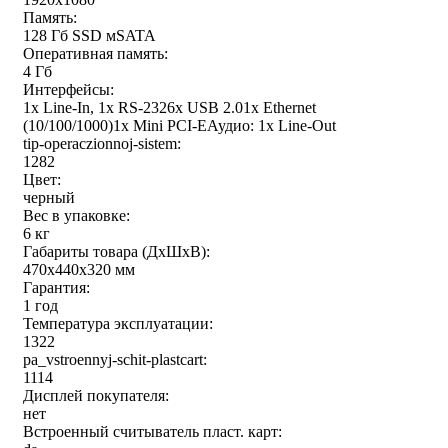
Память:
128 Гб SSD мSATA
Оперативная память:
4 Гб
Интерфейсы:
1x Line-In, 1x RS-2326x USB 2.01x Ethernet
(10/100/1000)1x Mini PCI-EАудио: 1x Line-Out
tip-operaczionnoj-sistem:
1282
Цвет:
черный
Вес в упаковке:
6 кг
Габариты товара (ДxШxВ):
470x440x320 мм
Гарантия:
1 год
Температура эксплуатации:
1322
pa_vstroennyj-schit-plastcart:
1114
Дисплей покупателя:
нет
Встроенный считыватель пласт. карт: