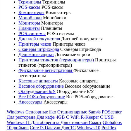
Терминалы
Терминалы
POS-кассы
POS-кассы
Компьютеры
Компьютеры
Моноблоки
Моноблоки
Мониторы
Мониторы
Планшеты
Планшеты
POS-системы
POS-системы
Дисплей покупателя
Дисплей покупателя
Принтеры чеков
Принтеры чеков
Сканеры штрихкода
Сканеры штрихкода
Денежные ящики
Денежные ящики
Принтеры этикеток (термопринтеры)
Принтеры
этикеток (термопринтеры)
Фискальные регистраторы
Фискальные
регистраторы
Кассовые аппараты
Кассовые аппараты
Весовое оборудование
Весовое оборудование
Оборудование Б/У
Оборудование Б/У
Все POS-оборудование
Все POS-оборудование
Аксессуары
Аксессуары
Windows
Сенсорные
iiko
Стационарные
Sam4s
POScenter
Для ресторана
Для кафе
4GB
С WiFi
R-Keeper
С USB
Windows 11
Для общепита
Для столовой
Смарт
Globalpos
10 дюймов
Core i3
Datavan
Для 1С
Windows 10
Posiflex