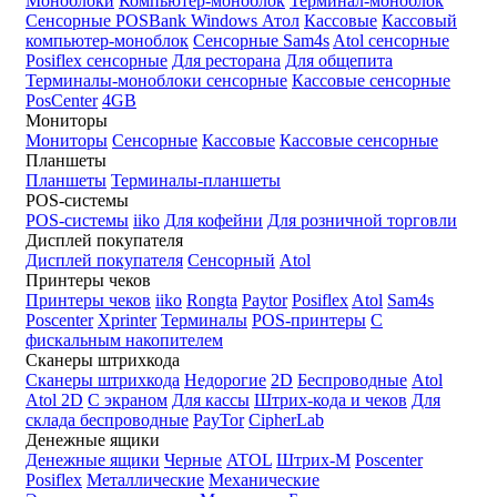
Моноблоки
Компьютер-моноблок
Терминал-моноблок
Сенсорные
POSBank
Windows
Атол
Кассовые
Кассовый
компьютер-моноблок
Сенсорные Sam4s
Atol сенсорные
Posiflex сенсорные
Для ресторана
Для общепита
Терминалы-моноблоки сенсорные
Кассовые сенсорные
PosCenter
4GB
Мониторы
Мониторы
Сенсорные
Кассовые
Кассовые сенсорные
Планшеты
Планшеты
Терминалы-планшеты
POS-системы
POS-системы
iiko
Для кофейни
Для розничной торговли
Дисплей покупателя
Дисплей покупателя
Сенсорный
Atol
Принтеры чеков
Принтеры чеков
iiko
Rongta
Paytor
Posiflex
Atol
Sam4s
Poscenter
Xprinter
Терминалы
POS-принтеры
С
фискальным накопителем
Сканеры штрихкода
Сканеры штрихкода
Недорогие
2D
Беспроводные
Atol
Atol 2D
С экраном
Для кассы
Штрих-кода и чеков
Для
склада беспроводные
PayTor
CipherLab
Денежные ящики
Денежные ящики
Черные
ATOL
Штрих-М
Poscenter
Posiflex
Металлические
Механические