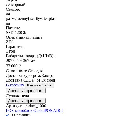
сенсорный
Сенсор:
да
pa_vstroennyj-schityvatel-plas:
да
Память:
SSD 120Gb
Оперативная память:
2 Гб
Гарантия:
1 год
Габариты товара (ДxШxВ):
297×450×367 мм
33 000
₽
Самовывоз:
Сегодня
Доставка курьером:
Завтра
Доставка СДЭК:
от 3х дней
В корзину
Купить в 1 клик
Добавить к сравнению
Лучшая цена
Добавить к сравнению
Артикул: product_1000
POS-моноблок GlobalPOS AIR I
В наличии