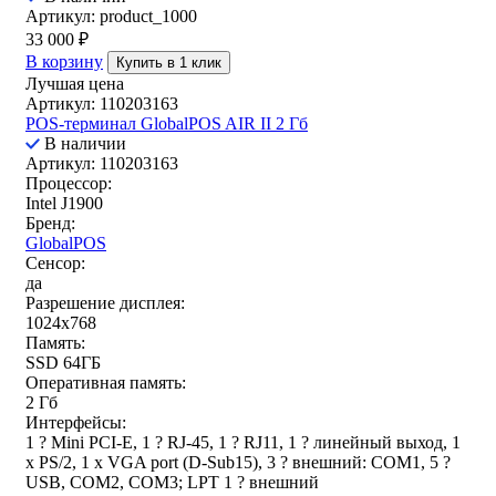
Артикул: product_1000
33 000
₽
В корзину
Купить в 1 клик
Лучшая цена
Артикул: 110203163
POS-терминал GlobalPOS AIR II 2 Гб
В наличии
Артикул: 110203163
Процессор:
Intel J1900
Бренд:
GlobalPOS
Сенсор:
да
Разрешение дисплея:
1024x768
Память:
SSD 64ГБ
Оперативная память:
2 Гб
Интерфейсы:
1 ? Mini PCI-E, 1 ? RJ-45, 1 ? RJ11, 1 ? линейный выход, 1
x PS/2, 1 x VGA port (D-Sub15), 3 ? внешний: COM1, 5 ?
USB, COM2, COM3; LPT 1 ? внешний