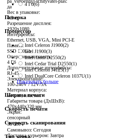
pa_vstroennyj-schityvatel-plas:
4 Гб
(6)
да
Вес в упаковке:
Поверка
4.5 кг
Разрешение дисплея:
1920x1080
Процессор
Интерфейсы:
Ethernet, USB, VGA, Mini PCI-E
Intel Celeron J1900
(2)
Память:
SSD 120Gb
Intel J1900
(3)
Оперативная память:
Intel Atom D2550
(2)
4 Гб
Intel Cedar Trial D2550
(1)
Дополнительные интерфейсы:
Intel Celeron J4125
(1)
RJ-45
Intel DualCore Celeron 1037U
(1)
Электропитание:
Показывать больше
100-240V / 12V/5A
Материал корпуса:
Ширина печати
металл, пластик
Габариты товара (ДxШxВ):
470х440х320 мм
Скорость печати
Экран:
сенсорный
Скорость сканирования
38 000
₽
Самовывоз:
Сегодня
Доставка курьером:
Завтра
Тип замка