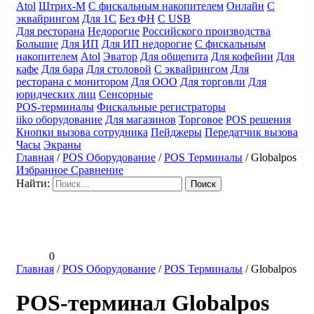
Atol
Штрих-М
С фискальным накопителем
Онлайн
С
эквайрингом
Для 1С
Без ФН
С USB
Для ресторана
Недорогие
Российского производства
Большие
Для ИП
Для ИП недорогие
С фискальным
накопителем
Atol
Эватор
Для общепита
Для кофейни
Для
кафе
Для бара
Для столовой
С эквайрингом
Для
ресторана с монитором
Для ООО
Для торговли
Для
юридческих лиц
Сенсорные
POS-терминалы
Фискальные регистраторы
iiko оборудование
Для магазинов
Торговое
POS решения
Кнопки вызова сотрудника
Пейджеры
Передатчик вызова
Часы
Экраны
Главная
/
POS Оборудование
/
POS Терминалы
/
Globalpos
Избранное
Сравнение
Найти:
0
Главная
/
POS Оборудование
/
POS Терминалы
/
Globalpos
POS-терминал Globalpos