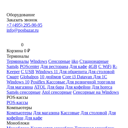
Оборудование
Заказать звонок
+7 (495) 295-90-95
info@posbazar.ru
0
Корзина
0
₽
Терминалы
Терминалы
Windows
Сенсорные
iiko
Стационарные
Sam4s
POScenter
Для ресторана
Для кафе
4GB
С WiFi
R-
Keeper
С USB
Windows 11
Для общепита
Для столовой
Смарт
Globalpos
10 дюймов
Core i3
Datavan
Для 1С
Windows 10
Posiflex
Кассовые
Для розничной торговли
Для магазина
ATOL
Для бара
Для кофейни
Для horeca
Sam4s сенсорные
Atol сенсорные
Сенсорные на Windows
POS-кассы
POS-кассы
Компьютеры
Компьютеры
Для магазина
Кассовые
Для столовой
Для
кофейни
Для кафе
Моноблоки