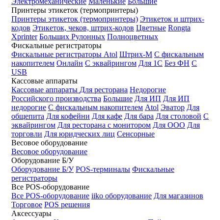
Электромеханические
Маленькие
Большие
Принтеры этикеток (термопринтеры)
Принтеры этикеток (термопринтеры)
Этикеток и штрих-
кодов
Этикеток, чеков, штрих-кодов
Цветные
Rongta
Xprinter
Больших
Рулонных
Полноцветных
Фискальные регистраторы
Фискальные регистраторы
Atol
Штрих-М
С фискальным
накопителем
Онлайн
С эквайрингом
Для 1С
Без ФН
С
USB
Кассовые аппараты
Кассовые аппараты
Для ресторана
Недорогие
Российского производства
Большие
Для ИП
Для ИП
недорогие
С фискальным накопителем
Atol
Эватор
Для
общепита
Для кофейни
Для кафе
Для бара
Для столовой
С
эквайрингом
Для ресторана с монитором
Для ООО
Для
торговли
Для юридческих лиц
Сенсорные
Весовое оборудование
Весовое оборудование
Оборудование Б/У
Оборудование Б/У
POS-терминалы
Фискальные
регистраторы
Все POS-оборудование
Все POS-оборудование
iiko оборудование
Для магазинов
Торговое
POS решения
Аксессуары