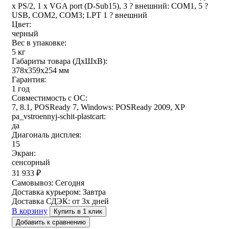
x PS/2, 1 x VGA port (D-Sub15), 3 ? внешний: COM1, 5 ?
USB, COM2, COM3; LPT 1 ? внешний
Цвет:
черный
Вес в упаковке:
5 кг
Габариты товара (ДxШxВ):
378x359x254 мм
Гарантия:
1 год
Совместимость с ОС:
7, 8.1, POSReady 7, Windows: POSReady 2009, XP
pa_vstroennyj-schit-plastcart:
да
Диагональ дисплея:
15
Экран:
сенсорный
31 933
₽
Самовывоз:
Сегодня
Доставка курьером:
Завтра
Доставка СДЭК:
от 3х дней
В корзину
Купить в 1 клик
Добавить к сравнению