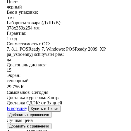
Цвет:
черный
Вес в упаковке:
5 кг
Габариты товара (ДxШxВ):
378x359x254 мм
Гарантия:
1 год
Совместимость с ОС:
7, 8.1, POSReady 7, Windows: POSReady 2009, XP
pa_vstroennyj-schityvatel-plas:
да
Диагональ дисплея:
15
Экран:
сенсорный
29 756
₽
Самовывоз:
Сегодня
Доставка курьером:
Завтра
Доставка СДЭК:
от 3х дней
В корзину
Купить в 1 клик
Добавить к сравнению
Лучшая цена
Добавить к сравнению