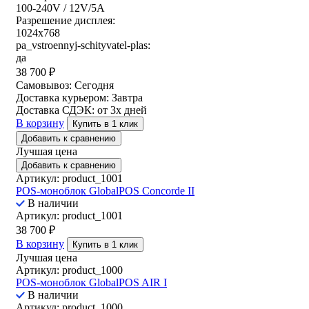
100-240V / 12V/5A
Разрешение дисплея:
1024x768
pa_vstroennyj-schityvatel-plas:
да
38 700
₽
Самовывоз:
Сегодня
Доставка курьером:
Завтра
Доставка СДЭК:
от 3х дней
В корзину
Купить в 1 клик
Добавить к сравнению
Лучшая цена
Добавить к сравнению
Артикул: product_1001
POS-моноблок GlobalPOS Concorde II
В наличии
Артикул: product_1001
38 700
₽
В корзину
Купить в 1 клик
Лучшая цена
Артикул: product_1000
POS-моноблок GlobalPOS AIR I
В наличии
Артикул: product_1000