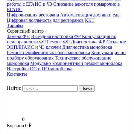
работы с ЕГАИС и ЧЗ
Списание алкоголя помарочно в
ЕГАИС
Цифровизация ресторана
Автоматизация доставки еды
Цифровая лояльность для ресторанов
ККТ
Тарифы
Сервисный центр
Замена ФН
Выездная настройка ФР
Консультация по
неисправности ФР
Ремонт ФР
Диагностика ФР
Создание
ЭЦП/ЕГАИС и ЧЗ ключей
Диагностика моноблока
Ремонт периферийных сбоев моноблока
Консультация по
подбору оборудования
Техническое обслуживание
моноблока
Модульно-компонентный ремонт моноблока
Настройка ОС и ПО моноблока
Контакты
Найти:
0
Корзина
0
₽