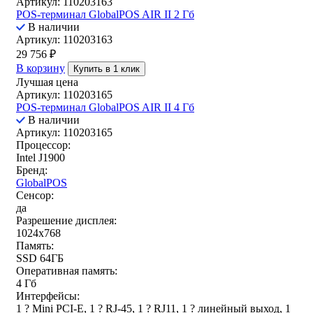
Артикул: 110203163
POS-терминал GlobalPOS AIR II 2 Гб
В наличии
Артикул: 110203163
29 756
₽
В корзину
Купить в 1 клик
Лучшая цена
Артикул: 110203165
POS-терминал GlobalPOS AIR II 4 Гб
В наличии
Артикул: 110203165
Процессор:
Intel J1900
Бренд:
GlobalPOS
Сенсор:
да
Разрешение дисплея:
1024x768
Память:
SSD 64ГБ
Оперативная память:
4 Гб
Интерфейсы:
1 ? Mini PCI-E, 1 ? RJ-45, 1 ? RJ11, 1 ? линейный выход, 1