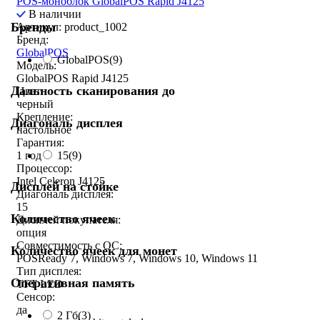
POS-моноблок GlobalPOS Rapid J4125
В наличии
Бренды
Артикул: product_1002
Бренд:
GlobalPOS
GlobalPOS
(9)
Модель:
GlobalPOS Rapid J4125
Дальность сканирования до
Цвет:
черный
Крепление:
Диагональ дисплея
настольное
Гарантия:
15
(9)
1 год
Процессор:
Intel Celeron J4125
Дисплей на стойке
Диагональ дисплея:
15
Количество ячеек
Дисплей покупателя:
опция
Совместимость с ОС:
Количество ячеек для монет
POSReady 7, Windows 7, Windows 10, Windows 11
Тип дисплея:
Оперативная память
TFT LED
Сенсор:
да
2 Гб
(3)