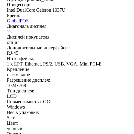
Процессор:
Intel DualCore Celeron 1037U
Бренд:
GlobalPOS
Диагональ дисплея:
15
Дисплей покупателя:
опция
Дополнительные интерфейсы:
RJ-45
Интерфейсы:
1 x LPT, Ethernet, PS/2, USB, VGA, Mini PCI-E
Крепление:
настольное
Разрешение дисплея:
1024x768
Тип дисплея:
LCD
Совместимость с ОС:
Windows
Вес в упаковке:
5 кг
Цвет:
черный
Экран: