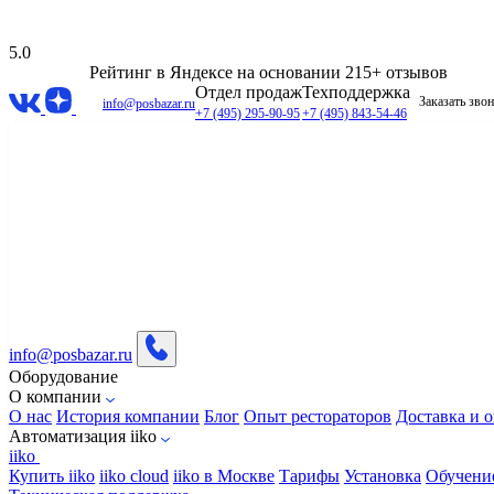
5.0
Рейтинг в Яндексе
на основании 215+ отзывов
Отдел продаж
Техподдержка
Заказать зво
info@posbazar.ru
+7 (495) 295-90-95
+7 (495) 843-54-46
info@posbazar.ru
Оборудование
О компании
О нас
История компании
Блог
Опыт рестораторов
Доставка и о
Автоматизация iiko
iiko
Купить iiko
iiko cloud
iiko в Москве
Тарифы
Установка
Обучени