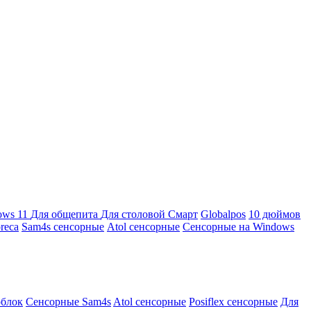
ows 11
Для общепита
Для столовой
Смарт
Globalpos
10 дюймов
reca
Sam4s сенсорные
Atol сенсорные
Сенсорные на Windows
облок
Сенсорные Sam4s
Atol сенсорные
Posiflex сенсорные
Для