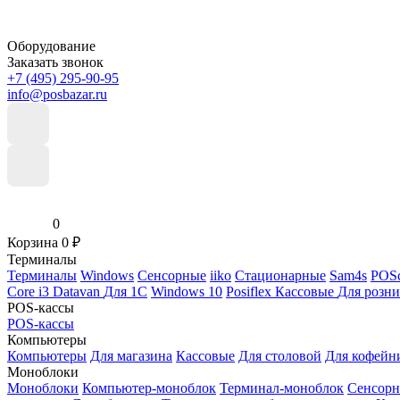
Оборудование
Заказать звонок
+7 (495) 295-90-95
info@posbazar.ru
0
Корзина
0
₽
Терминалы
Терминалы
Windows
Сенсорные
iiko
Стационарные
Sam4s
POSc
Core i3
Datavan
Для 1С
Windows 10
Posiflex
Кассовые
Для розн
POS-кассы
POS-кассы
Компьютеры
Компьютеры
Для магазина
Кассовые
Для столовой
Для кофейн
Моноблоки
Моноблоки
Компьютер-моноблок
Терминал-моноблок
Сенсор