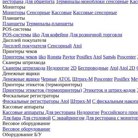
ресторана
Для общепита
Терминалы-моноблоки сенсорные
Кас
Мониторы
Мониторы
Сенсорные
Кассовые
Кассовые сенсорные
Планшеты
Планшеты
Терминалы-планшеты
POS-системы
POS-системы
iiko
Для кофейни
Для розничной торговли
Дисплей покупателя
Дисплей покупателя
Сенсорный
Atol
Принтеры чеков
Принтеры чеков
iiko
Rongta
Paytor
Posiflex
Atol
Sam4s
Poscenter
Сканеры штрихкода
Сканеры штрихкода
Недорогие
2D
Беспроводные
Atol
Atol 2D
Денежные ящики
Денежные ящики
Черные
ATOL
Штрих-М
Poscenter
Posiflex
Ме
Принтеры этикеток (термопринтеры)
Принтеры этикеток (термопринтеры)
Этикеток и штрих-кодов
Фискальные регистраторы
Фискальные регистраторы
Atol
Штрих-М
С фискальным накоп
Кассовые аппараты
Кассовые аппараты
Для ресторана
Недорогие
Российского про
Для бара
Для столовой
С эквайрингом
Для ресторана с монито
Весовое оборудование
Весовое оборудование
Оборудование Б/У