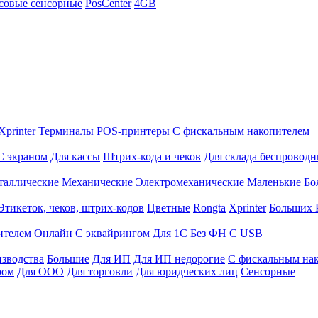
совые сенсорные
PosCenter
4GB
Xprinter
Терминалы
POS-принтеры
С фискальным накопителем
С экраном
Для кассы
Штрих-кода и чеков
Для склада беспровод
таллические
Механические
Электромеханические
Маленькие
Бо
Этикеток, чеков, штрих-кодов
Цветные
Rongta
Xprinter
Больших
ителем
Онлайн
С эквайрингом
Для 1С
Без ФН
С USB
изводства
Большие
Для ИП
Для ИП недорогие
С фискальным на
ром
Для ООО
Для торговли
Для юридческих лиц
Сенсорные