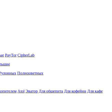
ные
PayTor
CipherLab
льшие
Рулонных
Полноцветных
копителем
Atol
Эватор
Для общепита
Для кофейни
Для кафе