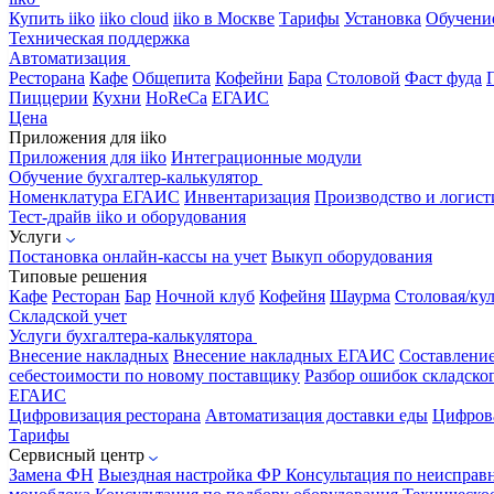
Купить iiko
iiko cloud
iiko в Москве
Тарифы
Установка
Обучени
Техническая поддержка
Автоматизация
Ресторана
Кафе
Общепита
Кофейни
Бара
Столовой
Фаст фуда
Пиццерии
Кухни
HoReCa
ЕГАИС
Цена
Приложения для iiko
Приложения для iiko
Интеграционные модули
Обучение бухгалтер-калькулятор
Номенклатура
ЕГАИС
Инвентаризация
Производство и логист
Тест-драйв iiko и оборудования
Услуги
Постановка онлайн-кассы на учет
Выкуп оборудования
Типовые решения
Кафе
Ресторан
Бар
Ночной клуб
Кофейня
Шаурма
Столовая/ку
Складской учет
Услуги бухгалтера-калькулятора
Внесение накладных
Внесение накладных ЕГАИС
Составлени
себестоимости по новому поставщику
Разбор ошибок складског
ЕГАИС
Цифровизация ресторана
Автоматизация доставки еды
Цифрова
Тарифы
Сервисный центр
Замена ФН
Выездная настройка ФР
Консультация по неисправ