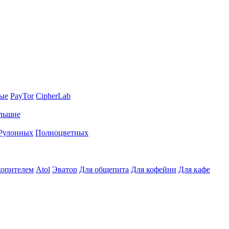
ные
PayTor
CipherLab
льшие
Рулонных
Полноцветных
копителем
Atol
Эватор
Для общепита
Для кофейни
Для кафе