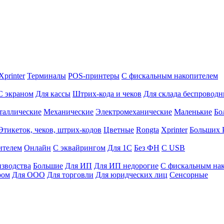
Xprinter
Терминалы
POS-принтеры
С фискальным накопителем
С экраном
Для кассы
Штрих-кода и чеков
Для склада беспровод
таллические
Механические
Электромеханические
Маленькие
Бо
Этикеток, чеков, штрих-кодов
Цветные
Rongta
Xprinter
Больших
ителем
Онлайн
С эквайрингом
Для 1С
Без ФН
С USB
изводства
Большие
Для ИП
Для ИП недорогие
С фискальным на
ром
Для ООО
Для торговли
Для юридческих лиц
Сенсорные