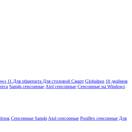
ows 11
Для общепита
Для столовой
Смарт
Globalpos
10 дюймов
reca
Sam4s сенсорные
Atol сенсорные
Сенсорные на Windows
облок
Сенсорные Sam4s
Atol сенсорные
Posiflex сенсорные
Для