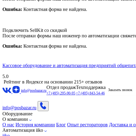
Ошибка:
Контактная форма не найдена.
Подключить SellKit со скидкой
После отправки формы наш инженер по автоматизации свяжет
Ошибка:
Контактная форма не найдена.
Кассовое оборудование и автоматизация предприятий общепит
5.0
Рейтинг в Яндексе
на основании 215+ отзывов
Отдел продаж
Техподдержка
Заказать звонок
info@posbazar.ru
+7 (495) 295-90-95
+7 (495) 843-54-46
info@posbazar.ru
Оборудование
О компании
О нас
История компании
Блог
Опыт рестораторов
Доставка и о
Автоматизация iiko
iiko