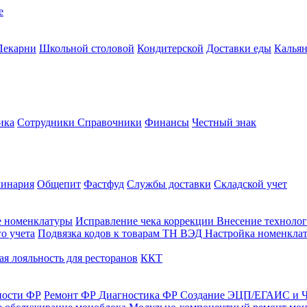
е
Пекарни
Школьной столовой
Кондитерской
Доставки еды
Калья
ика
Сотрудники
Справочники
Финансы
Честный знак
линария
Общепит
Фастфуд
Службы доставки
Складской учет
е номенклатуры
Исправление чека коррекции
Внесение технолог
о учета
Подвязка кодов к товарам ТН ВЭД
Настройка номенклат
я лояльность для ресторанов
ККТ
ности ФР
Ремонт ФР
Диагностика ФР
Создание ЭЦП/ЕГАИС и Ч