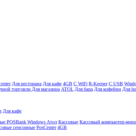
enter
Для ресторана
Для кафе
4GB
С WiFi
R-Keeper
С USB
Wind
ичной торговли
Для магазина
ATOL
Для бара
Для кофейни
Для ho
и
Для кафе
ные
POSBank
Windows
Атол
Кассовые
Кассовый компьютер-мон
совые сенсорные
PosCenter
4GB