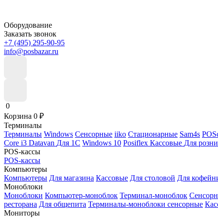
Оборудование
Заказать звонок
+7 (495) 295-90-95
info@posbazar.ru
0
Корзина
0
₽
Терминалы
Терминалы
Windows
Сенсорные
iiko
Стационарные
Sam4s
POSc
Core i3
Datavan
Для 1С
Windows 10
Posiflex
Кассовые
Для розн
POS-кассы
POS-кассы
Компьютеры
Компьютеры
Для магазина
Кассовые
Для столовой
Для кофейн
Моноблоки
Моноблоки
Компьютер-моноблок
Терминал-моноблок
Сенсор
ресторана
Для общепита
Терминалы-моноблоки сенсорные
Кас
Мониторы