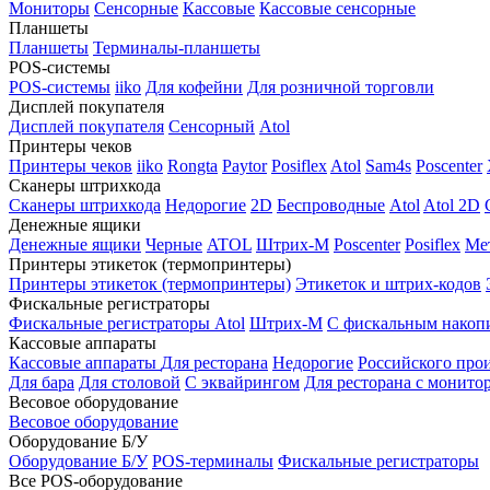
Мониторы
Сенсорные
Кассовые
Кассовые сенсорные
Планшеты
Планшеты
Терминалы-планшеты
POS-системы
POS-системы
iiko
Для кофейни
Для розничной торговли
Дисплей покупателя
Дисплей покупателя
Сенсорный
Atol
Принтеры чеков
Принтеры чеков
iiko
Rongta
Paytor
Posiflex
Atol
Sam4s
Poscenter
Сканеры штрихкода
Сканеры штрихкода
Недорогие
2D
Беспроводные
Atol
Atol 2D
Денежные ящики
Денежные ящики
Черные
ATOL
Штрих-М
Poscenter
Posiflex
Ме
Принтеры этикеток (термопринтеры)
Принтеры этикеток (термопринтеры)
Этикеток и штрих-кодов
Фискальные регистраторы
Фискальные регистраторы
Atol
Штрих-М
С фискальным накоп
Кассовые аппараты
Кассовые аппараты
Для ресторана
Недорогие
Российского про
Для бара
Для столовой
С эквайрингом
Для ресторана с монито
Весовое оборудование
Весовое оборудование
Оборудование Б/У
Оборудование Б/У
POS-терминалы
Фискальные регистраторы
Все POS-оборудование