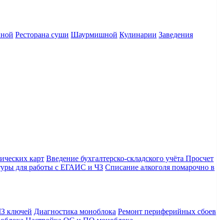
нной
Ресторана суши
Шаурмишной
Кулинарии
Заведения
ических карт
Введение бухгалтерско-складского учёта
Просчет
уры для работы с ЕГАИС и ЧЗ
Списание алкоголя помарочно в
З ключей
Диагностика моноблока
Ремонт периферийных сбоев