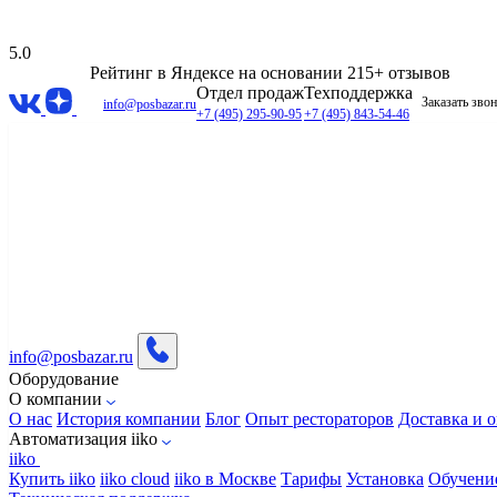
5.0
Рейтинг в Яндексе
на основании 215+ отзывов
Отдел продаж
Техподдержка
Заказать зво
info@posbazar.ru
+7 (495) 295-90-95
+7 (495) 843-54-46
info@posbazar.ru
Оборудование
О компании
О нас
История компании
Блог
Опыт рестораторов
Доставка и о
Автоматизация iiko
iiko
Купить iiko
iiko cloud
iiko в Москве
Тарифы
Установка
Обучени