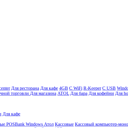
enter
Для ресторана
Для кафе
4GB
С WiFi
R-Keeper
С USB
Wind
ичной торговли
Для магазина
ATOL
Для бара
Для кофейни
Для ho
и
Для кафе
ные
POSBank
Windows
Атол
Кассовые
Кассовый компьютер-мон