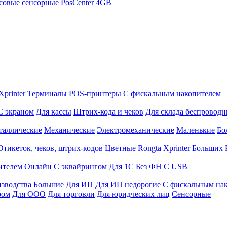
совые сенсорные
PosCenter
4GB
Xprinter
Терминалы
POS-принтеры
С фискальным накопителем
С экраном
Для кассы
Штрих-кода и чеков
Для склада беспровод
таллические
Механические
Электромеханические
Маленькие
Бо
Этикеток, чеков, штрих-кодов
Цветные
Rongta
Xprinter
Больших
ителем
Онлайн
С эквайрингом
Для 1С
Без ФН
С USB
изводства
Большие
Для ИП
Для ИП недорогие
С фискальным на
ром
Для ООО
Для торговли
Для юридческих лиц
Сенсорные