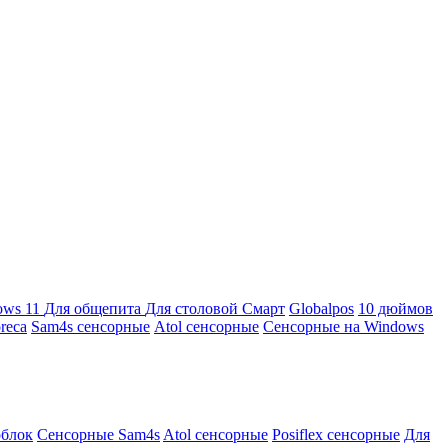
ows 11
Для общепита
Для столовой
Смарт
Globalpos
10 дюймов
reca
Sam4s сенсорные
Atol сенсорные
Сенсорные на Windows
облок
Сенсорные Sam4s
Atol сенсорные
Posiflex сенсорные
Для