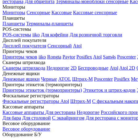
ресторана
Для общепита
Терминалы-моноблоки сенсорные
Кас
Мониторы
Мониторы
Сенсорные
Кассовые
Кассовые сенсорные
Планшеты
Планшеты
Терминалы-планшеты
POS-системы
POS-системы
iiko
Для кофейни
Для розничной торговли
Дисплей покупателя
Дисплей покупателя
Сенсорный
Atol
Принтеры чеков
Принтеры чеков
iiko
Rongta
Paytor
Posiflex
Atol
Sam4s
Poscenter
Сканеры штрихкода
Сканеры штрихкода
Недорогие
2D
Беспроводные
Atol
Atol 2D
Денежные ящики
Денежные ящики
Черные
ATOL
Штрих-М
Poscenter
Posiflex
Ме
Принтеры этикеток (термопринтеры)
Принтеры этикеток (термопринтеры)
Этикеток и штрих-кодов
Фискальные регистраторы
Фискальные регистраторы
Atol
Штрих-М
С фискальным накоп
Кассовые аппараты
Кассовые аппараты
Для ресторана
Недорогие
Российского про
Для бара
Для столовой
С эквайрингом
Для ресторана с монито
Весовое оборудование
Весовое оборудование
Оборудование Б/У