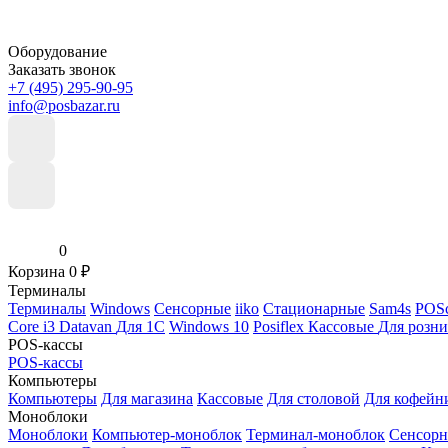
Оборудование
Заказать звонок
+7 (495) 295-90-95
info@posbazar.ru
0
Корзина
0
₽
Терминалы
Терминалы
Windows
Сенсорные
iiko
Стационарные
Sam4s
POSc
Core i3
Datavan
Для 1С
Windows 10
Posiflex
Кассовые
Для розн
POS-кассы
POS-кассы
Компьютеры
Компьютеры
Для магазина
Кассовые
Для столовой
Для кофейн
Моноблоки
Моноблоки
Компьютер-моноблок
Терминал-моноблок
Сенсор