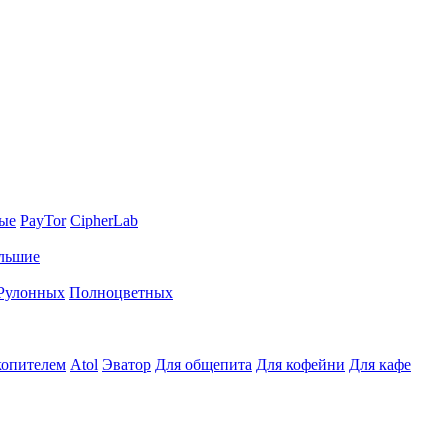
ные
PayTor
CipherLab
льшие
Рулонных
Полноцветных
копителем
Atol
Эватор
Для общепита
Для кофейни
Для кафе