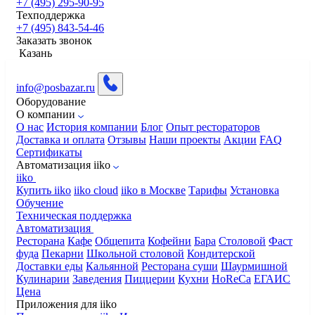
+7 (495) 295-90-95
Техподдержка
+7 (495) 843-54-46
Заказать звонок
Казань
info@posbazar.ru
Оборудование
О компании
О нас
История компании
Блог
Опыт рестораторов
Доставка и оплата
Отзывы
Наши проекты
Акции
FAQ
Сертификаты
Автоматизация iiko
iiko
Купить iiko
iiko cloud
iiko в Москве
Тарифы
Установка
Обучение
Техническая поддержка
Автоматизация
Ресторана
Кафе
Общепита
Кофейни
Бара
Столовой
Фаст
фуда
Пекарни
Школьной столовой
Кондитерской
Доставки еды
Кальянной
Ресторана суши
Шаурмишной
Кулинарии
Заведения
Пиццерии
Кухни
HoReCa
ЕГАИС
Цена
Приложения для iiko