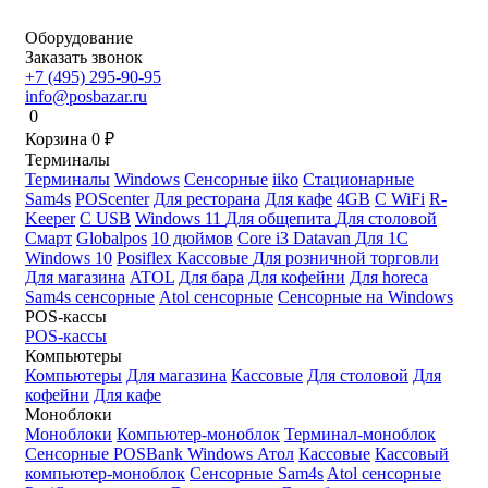
Оборудование
Заказать звонок
+7 (495) 295-90-95
info@posbazar.ru
0
Корзина
0
₽
Терминалы
Терминалы
Windows
Сенсорные
iiko
Стационарные
Sam4s
POScenter
Для ресторана
Для кафе
4GB
С WiFi
R-
Keeper
С USB
Windows 11
Для общепита
Для столовой
Смарт
Globalpos
10 дюймов
Core i3
Datavan
Для 1С
Windows 10
Posiflex
Кассовые
Для розничной торговли
Для магазина
ATOL
Для бара
Для кофейни
Для horeca
Sam4s сенсорные
Atol сенсорные
Сенсорные на Windows
POS-кассы
POS-кассы
Компьютеры
Компьютеры
Для магазина
Кассовые
Для столовой
Для
кофейни
Для кафе
Моноблоки
Моноблоки
Компьютер-моноблок
Терминал-моноблок
Сенсорные
POSBank
Windows
Атол
Кассовые
Кассовый
компьютер-моноблок
Сенсорные Sam4s
Atol сенсорные