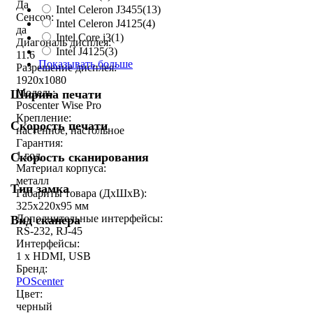
Да
Intel Celeron J3455
(13)
Сенсор:
Intel Celeron J4125
(4)
да
Intel Core i3
(1)
Диагональ дисплея:
Intel J4125
(3)
11.6
Показывать больше
Разрешение дисплея:
1920x1080
Модель:
Ширина печати
Poscenter Wise Pro
Крепление:
Скорость печати
настенное, настольное
Гарантия:
1 год
Скорость сканирования
Материал корпуса:
металл
Тип замка
Габариты товара (ДxШxВ):
325х220х95 мм
Дополнительные интерфейсы:
Вид сканера
RS-232, RJ-45
Интерфейсы:
1 x HDMI, USB
Бренд:
POScenter
Цвет:
черный