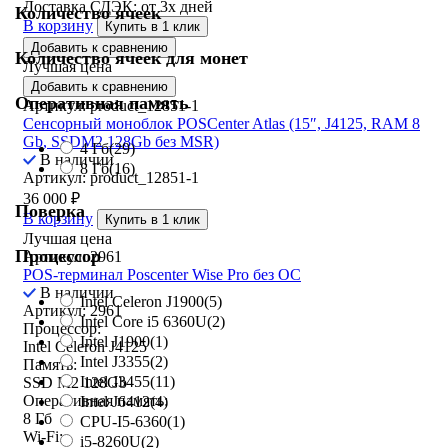
Доставка СДЭК:
от 3х дней
Количество ячеек
В корзину
Купить в 1 клик
Добавить к сравнению
Количество ячеек для монет
Лучшая цена
Добавить к сравнению
Оперативная память
Артикул: product_12851-1
Сенсорный моноблок POSCenter Atlas (15″, J4125, RAM 8
Gb, SSDM2 128Gb без MSR)
4 Гб
(29)
В наличии
8 Гб
(16)
Артикул: product_12851-1
36 000
₽
Поверка
В корзину
Купить в 1 клик
Лучшая цена
Процессор
Артикул: 2961
POS-терминал Poscenter Wise Pro без ОС
В наличии
Intel Celeron J1900
(5)
Артикул: 2961
Intel Core i5 6360U
(2)
Процессор:
Intel J1900
(1)
Intel Celeron J4125
Intel J3355
(2)
Память:
Intel J3455
(11)
SSD M2 128Gb
Оперативная память:
Intel J6412
(4)
8 Гб
CPU-I5-6360
(1)
Wi-Fi:
i5-8260U
(2)