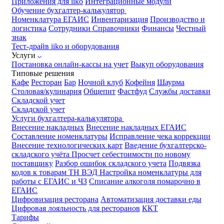
Приложения для iiko
Интеграционные модули
Обучение бухгалтер-калькулятор
Номенклатура
ЕГАИС
Инвентаризация
Производство и
логистика
Сотрудники
Справочники
Финансы
Честный
знак
Тест-драйв iiko и оборудования
Услуги
Постановка онлайн-кассы на учет
Выкуп оборудования
Типовые решения
Кафе
Ресторан
Бар
Ночной клуб
Кофейня
Шаурма
Столовая/кулинария
Общепит
Фастфуд
Службы доставки
Складской учет
Складской учет
Услуги бухгалтера-калькулятора
Внесение накладных
Внесение накладных ЕГАИС
Составление номенклатуры
Исправление чека коррекции
Внесение технологических карт
Введение бухгалтерско-
складского учёта
Просчет себестоимости по новому
поставщику
Разбор ошибок складского учета
Подвязка
кодов к товарам ТН ВЭД
Настройка номенклатуры для
работы с ЕГАИС и ЧЗ
Списание алкоголя помарочно в
ЕГАИС
Цифровизация ресторана
Автоматизация доставки еды
Цифровая лояльность для ресторанов
ККТ
Тарифы