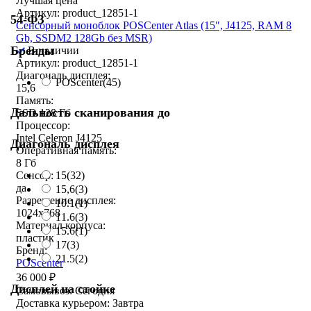
Лучшая цена
Артикул: product_12851-1
54-ФЗ
Сенсорный моноблок POSCenter Atlas (15″, J4125, RAM 8
Gb, SSDM2 128Gb без MSR)
Бренды
В наличии
Артикул: product_12851-1
Диагональ дисплея:
POScenter
(45)
15,6
Память:
Дальность сканирования до
SSD 128 Гб
Процессор:
Intel Celeron J4125
Диагональ дисплея
Оперативная память:
8 Гб
15
(32)
Сенсор:
да
15,6
(3)
Разрешение дисплея:
10.1
(1)
1024x768
11.6
(3)
Материал корпуса:
15.6
(1)
пластик
17
(3)
Бренд:
21.5
(2)
POScenter
36 000
₽
Дисплей на стойке
Самовывоз:
Сегодня
Доставка курьером:
Завтра