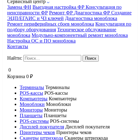
Сервисный центр
Замена ФН
Выездная настройка ФР
Консультация по
неисправности ФР
Ремонт ФР
Диагностика ФР
Создание
ЭЦП/ЕГАИС и ЧЗ ключей
Диагностика моноблока
Ремонт периферийных сбоев моноблока
Консультация по
подбору оборудования
Техническое обслуживание
моноблока
Модульно-компонентный ремонт моноблока
Настройка ОС и ПО моноблока
Контакты
Найти:
0
Корзина
0
₽
Терминалы
Терминалы
POS-кассы
POS-кассы
Компьютеры
Компьютеры
Моноблоки
Моноблоки
Мониторы
Мониторы
Планшеты
Планшеты
POS-системы
POS-системы
Дисплей покупателя
Дисплей покупателя
Принтеры чеков
Принтеры чеков
Сканеры штрихкода
Сканеры штрихкода