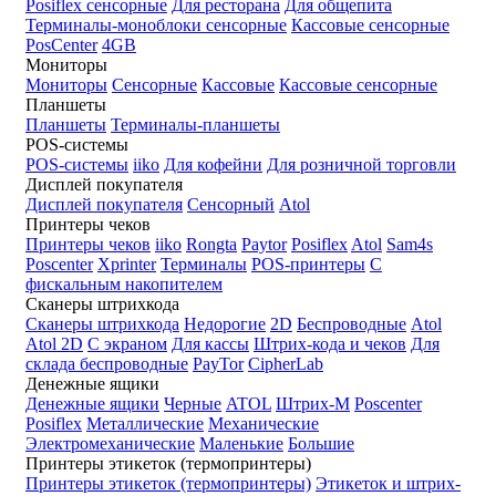
Posiflex сенсорные
Для ресторана
Для общепита
Терминалы-моноблоки сенсорные
Кассовые сенсорные
PosCenter
4GB
Мониторы
Мониторы
Сенсорные
Кассовые
Кассовые сенсорные
Планшеты
Планшеты
Терминалы-планшеты
POS-системы
POS-системы
iiko
Для кофейни
Для розничной торговли
Дисплей покупателя
Дисплей покупателя
Сенсорный
Atol
Принтеры чеков
Принтеры чеков
iiko
Rongta
Paytor
Posiflex
Atol
Sam4s
Poscenter
Xprinter
Терминалы
POS-принтеры
С
фискальным накопителем
Сканеры штрихкода
Сканеры штрихкода
Недорогие
2D
Беспроводные
Atol
Atol 2D
С экраном
Для кассы
Штрих-кода и чеков
Для
склада беспроводные
PayTor
CipherLab
Денежные ящики
Денежные ящики
Черные
ATOL
Штрих-М
Poscenter
Posiflex
Металлические
Механические
Электромеханические
Маленькие
Большие
Принтеры этикеток (термопринтеры)
Принтеры этикеток (термопринтеры)
Этикеток и штрих-