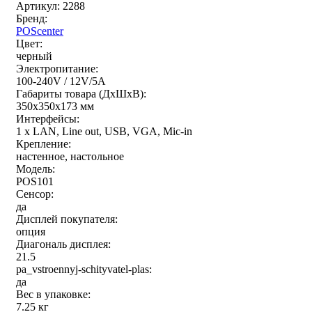
Артикул: 2288
Бренд:
POScenter
Цвет:
черный
Электропитание:
100-240V / 12V/5A
Габариты товара (ДxШxВ):
350х350х173 мм
Интерфейсы:
1 x LAN, Line out, USB, VGA, Mic-in
Крепление:
настенное, настольное
Модель:
POS101
Сенсор:
да
Дисплей покупателя:
опция
Диагональ дисплея:
21.5
pa_vstroennyj-schityvatel-plas:
да
Вес в упаковке:
7.25 кг