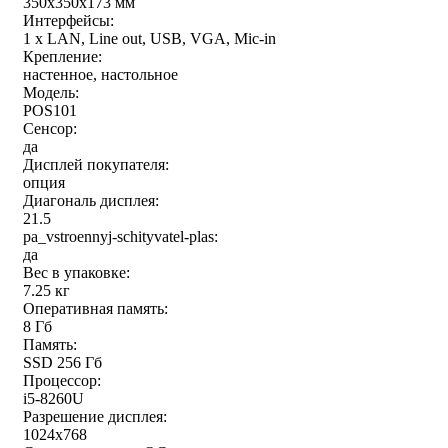
350х350х173 мм
Интерфейсы:
1 x LAN, Line out, USB, VGA, Mic-in
Крепление:
настенное, настольное
Модель:
POS101
Сенсор:
да
Дисплей покупателя:
опция
Диагональ дисплея:
21.5
pa_vstroennyj-schityvatel-plas:
да
Вес в упаковке:
7.25 кг
Оперативная память:
8 Гб
Память:
SSD 256 Гб
Процессор:
i5-8260U
Разрешение дисплея:
1024x768