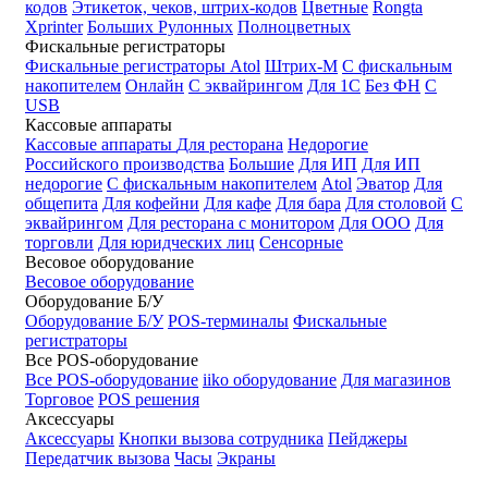
кодов
Этикеток, чеков, штрих-кодов
Цветные
Rongta
Xprinter
Больших
Рулонных
Полноцветных
Фискальные регистраторы
Фискальные регистраторы
Atol
Штрих-М
С фискальным
накопителем
Онлайн
С эквайрингом
Для 1С
Без ФН
С
USB
Кассовые аппараты
Кассовые аппараты
Для ресторана
Недорогие
Российского производства
Большие
Для ИП
Для ИП
недорогие
С фискальным накопителем
Atol
Эватор
Для
общепита
Для кофейни
Для кафе
Для бара
Для столовой
С
эквайрингом
Для ресторана с монитором
Для ООО
Для
торговли
Для юридческих лиц
Сенсорные
Весовое оборудование
Весовое оборудование
Оборудование Б/У
Оборудование Б/У
POS-терминалы
Фискальные
регистраторы
Все POS-оборудование
Все POS-оборудование
iiko оборудование
Для магазинов
Торговое
POS решения
Аксессуары
Аксессуары
Кнопки вызова сотрудника
Пейджеры
Передатчик вызова
Часы
Экраны