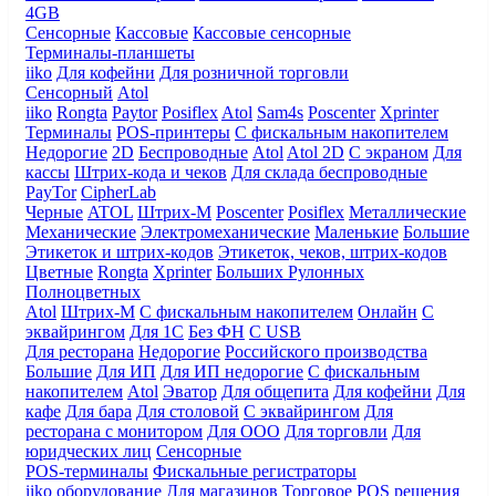
4GB
Сенсорные
Кассовые
Кассовые сенсорные
Терминалы-планшеты
iiko
Для кофейни
Для розничной торговли
Сенсорный
Atol
iiko
Rongta
Paytor
Posiflex
Atol
Sam4s
Poscenter
Xprinter
Терминалы
POS-принтеры
С фискальным накопителем
Недорогие
2D
Беспроводные
Atol
Atol 2D
С экраном
Для
кассы
Штрих-кода и чеков
Для склада беспроводные
PayTor
CipherLab
Черные
ATOL
Штрих-М
Poscenter
Posiflex
Металлические
Механические
Электромеханические
Маленькие
Большие
Этикеток и штрих-кодов
Этикеток, чеков, штрих-кодов
Цветные
Rongta
Xprinter
Больших
Рулонных
Полноцветных
Atol
Штрих-М
С фискальным накопителем
Онлайн
С
эквайрингом
Для 1С
Без ФН
С USB
Для ресторана
Недорогие
Российского производства
Большие
Для ИП
Для ИП недорогие
С фискальным
накопителем
Atol
Эватор
Для общепита
Для кофейни
Для
кафе
Для бара
Для столовой
С эквайрингом
Для
ресторана с монитором
Для ООО
Для торговли
Для
юридческих лиц
Сенсорные
POS-терминалы
Фискальные регистраторы
iiko оборудование
Для магазинов
Торговое
POS решения