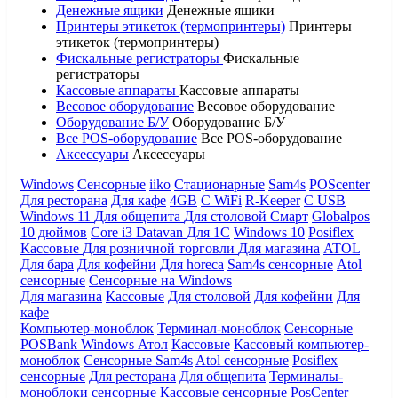
Денежные ящики
Денежные ящики
Принтеры этикеток (термопринтеры)
Принтеры
этикеток (термопринтеры)
Фискальные регистраторы
Фискальные
регистраторы
Кассовые аппараты
Кассовые аппараты
Весовое оборудование
Весовое оборудование
Оборудование Б/У
Оборудование Б/У
Все POS-оборудование
Все POS-оборудование
Аксессуары
Аксессуары
Windows
Сенсорные
iiko
Стационарные
Sam4s
POScenter
Для ресторана
Для кафе
4GB
С WiFi
R-Keeper
С USB
Windows 11
Для общепита
Для столовой
Смарт
Globalpos
10 дюймов
Core i3
Datavan
Для 1С
Windows 10
Posiflex
Кассовые
Для розничной торговли
Для магазина
ATOL
Для бара
Для кофейни
Для horeca
Sam4s сенсорные
Atol
сенсорные
Сенсорные на Windows
Для магазина
Кассовые
Для столовой
Для кофейни
Для
кафе
Компьютер-моноблок
Терминал-моноблок
Сенсорные
POSBank
Windows
Атол
Кассовые
Кассовый компьютер-
моноблок
Сенсорные Sam4s
Atol сенсорные
Posiflex
сенсорные
Для ресторана
Для общепита
Терминалы-
моноблоки сенсорные
Кассовые сенсорные
PosCenter