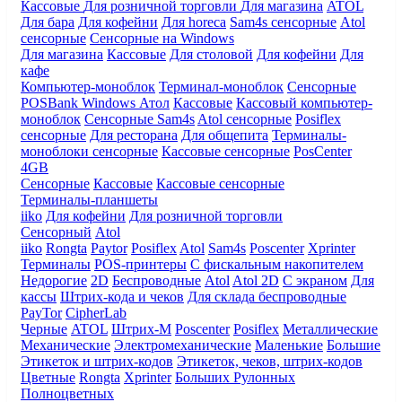
Кассовые
Для розничной торговли
Для магазина
ATOL
Для бара
Для кофейни
Для horeca
Sam4s сенсорные
Atol
сенсорные
Сенсорные на Windows
Для магазина
Кассовые
Для столовой
Для кофейни
Для
кафе
Компьютер-моноблок
Терминал-моноблок
Сенсорные
POSBank
Windows
Атол
Кассовые
Кассовый компьютер-
моноблок
Сенсорные Sam4s
Atol сенсорные
Posiflex
сенсорные
Для ресторана
Для общепита
Терминалы-
моноблоки сенсорные
Кассовые сенсорные
PosCenter
4GB
Сенсорные
Кассовые
Кассовые сенсорные
Терминалы-планшеты
iiko
Для кофейни
Для розничной торговли
Сенсорный
Atol
iiko
Rongta
Paytor
Posiflex
Atol
Sam4s
Poscenter
Xprinter
Терминалы
POS-принтеры
С фискальным накопителем
Недорогие
2D
Беспроводные
Atol
Atol 2D
С экраном
Для
кассы
Штрих-кода и чеков
Для склада беспроводные
PayTor
CipherLab
Черные
ATOL
Штрих-М
Poscenter
Posiflex
Металлические
Механические
Электромеханические
Маленькие
Большие
Этикеток и штрих-кодов
Этикеток, чеков, штрих-кодов
Цветные
Rongta
Xprinter
Больших
Рулонных
Полноцветных