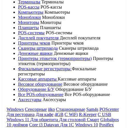
Терминалы
Терминалы
POS-кассы
POS-кассы
Компьютеры
Компьютеры
Моноблоки
Моноблоки
Мониторы
Мониторы
Планшеты
Планшеты
POS-системы
POS-системы
Дисплей покупателя
Дисплей покупателя
Принтеры чеков
Принтеры чеков
Сканеры штрихкода
Сканеры штрихкода
Денежные ящики
Денежные ящики
Принтеры этикеток (термопринтеры)
Принтеры
этикеток (термопринтеры)
Фискальные регистраторы
Фискальные
регистраторы
Кассовые аппараты
Кассовые аппараты
Весовое оборудование
Весовое оборудование
Оборудование Б/У
Оборудование Б/У
Все POS-оборудование
Все POS-оборудование
Аксессуары
Аксессуары
Windows
Сенсорные
iiko
Стационарные
Sam4s
POScenter
Для ресторана
Для кафе
4GB
С WiFi
R-Keeper
С USB
Windows 11
Для общепита
Для столовой
Смарт
Globalpos
10 дюймов
Core i3
Datavan
Для 1С
Windows 10
Posiflex