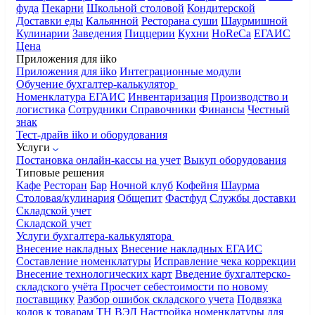
фуда
Пекарни
Школьной столовой
Кондитерской
Доставки еды
Кальянной
Ресторана суши
Шаурмишной
Кулинарии
Заведения
Пиццерии
Кухни
HoReCa
ЕГАИС
Цена
Приложения для iiko
Приложения для iiko
Интеграционные модули
Обучение бухгалтер-калькулятор
Номенклатура
ЕГАИС
Инвентаризация
Производство и
логистика
Сотрудники
Справочники
Финансы
Честный
знак
Тест-драйв iiko и оборудования
Услуги
Постановка онлайн-кассы на учет
Выкуп оборудования
Типовые решения
Кафе
Ресторан
Бар
Ночной клуб
Кофейня
Шаурма
Столовая/кулинария
Общепит
Фастфуд
Службы доставки
Складской учет
Складской учет
Услуги бухгалтера-калькулятора
Внесение накладных
Внесение накладных ЕГАИС
Составление номенклатуры
Исправление чека коррекции
Внесение технологических карт
Введение бухгалтерско-
складского учёта
Просчет себестоимости по новому
поставщику
Разбор ошибок складского учета
Подвязка
кодов к товарам ТН ВЭД
Настройка номенклатуры для