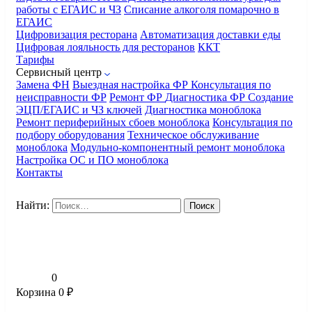
работы с ЕГАИС и ЧЗ
Списание алкоголя помарочно в
ЕГАИС
Цифровизация ресторана
Автоматизация доставки еды
Цифровая лояльность для ресторанов
ККТ
Тарифы
Сервисный центр
Замена ФН
Выездная настройка ФР
Консультация по
неисправности ФР
Ремонт ФР
Диагностика ФР
Создание
ЭЦП/ЕГАИС и ЧЗ ключей
Диагностика моноблока
Ремонт периферийных сбоев моноблока
Консультация по
подбору оборудования
Техническое обслуживание
моноблока
Модульно-компонентный ремонт моноблока
Настройка ОС и ПО моноблока
Контакты
Найти:
0
Корзина
0
₽