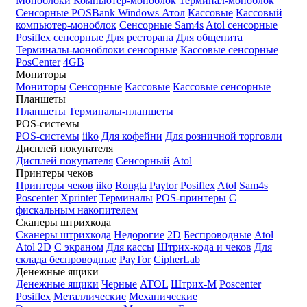
Моноблоки
Компьютер-моноблок
Терминал-моноблок
Сенсорные
POSBank
Windows
Атол
Кассовые
Кассовый
компьютер-моноблок
Сенсорные Sam4s
Atol сенсорные
Posiflex сенсорные
Для ресторана
Для общепита
Терминалы-моноблоки сенсорные
Кассовые сенсорные
PosCenter
4GB
Мониторы
Мониторы
Сенсорные
Кассовые
Кассовые сенсорные
Планшеты
Планшеты
Терминалы-планшеты
POS-системы
POS-системы
iiko
Для кофейни
Для розничной торговли
Дисплей покупателя
Дисплей покупателя
Сенсорный
Atol
Принтеры чеков
Принтеры чеков
iiko
Rongta
Paytor
Posiflex
Atol
Sam4s
Poscenter
Xprinter
Терминалы
POS-принтеры
С
фискальным накопителем
Сканеры штрихкода
Сканеры штрихкода
Недорогие
2D
Беспроводные
Atol
Atol 2D
С экраном
Для кассы
Штрих-кода и чеков
Для
склада беспроводные
PayTor
CipherLab
Денежные ящики
Денежные ящики
Черные
ATOL
Штрих-М
Poscenter
Posiflex
Металлические
Механические