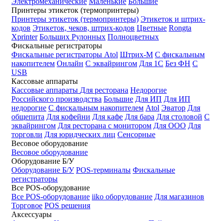
Электромеханические
Маленькие
Большие
Принтеры этикеток (термопринтеры)
Принтеры этикеток (термопринтеры)
Этикеток и штрих-
кодов
Этикеток, чеков, штрих-кодов
Цветные
Rongta
Xprinter
Больших
Рулонных
Полноцветных
Фискальные регистраторы
Фискальные регистраторы
Atol
Штрих-М
С фискальным
накопителем
Онлайн
С эквайрингом
Для 1С
Без ФН
С
USB
Кассовые аппараты
Кассовые аппараты
Для ресторана
Недорогие
Российского производства
Большие
Для ИП
Для ИП
недорогие
С фискальным накопителем
Atol
Эватор
Для
общепита
Для кофейни
Для кафе
Для бара
Для столовой
С
эквайрингом
Для ресторана с монитором
Для ООО
Для
торговли
Для юридческих лиц
Сенсорные
Весовое оборудование
Весовое оборудование
Оборудование Б/У
Оборудование Б/У
POS-терминалы
Фискальные
регистраторы
Все POS-оборудование
Все POS-оборудование
iiko оборудование
Для магазинов
Торговое
POS решения
Аксессуары