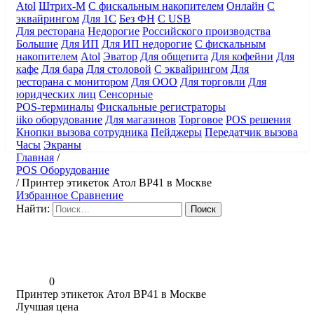
Atol
Штрих-М
С фискальным накопителем
Онлайн
С
эквайрингом
Для 1С
Без ФН
С USB
Для ресторана
Недорогие
Российского производства
Большие
Для ИП
Для ИП недорогие
С фискальным
накопителем
Atol
Эватор
Для общепита
Для кофейни
Для
кафе
Для бара
Для столовой
С эквайрингом
Для
ресторана с монитором
Для ООО
Для торговли
Для
юридческих лиц
Сенсорные
POS-терминалы
Фискальные регистраторы
iiko оборудование
Для магазинов
Торговое
POS решения
Кнопки вызова сотрудника
Пейджеры
Передатчик вызова
Часы
Экраны
Главная
/
POS Оборудование
/
Принтер этикеток Атол ВР41 в Москве
Избранное
Сравнение
Найти:
0
Принтер этикеток Атол ВР41 в Москве
Лучшая цена