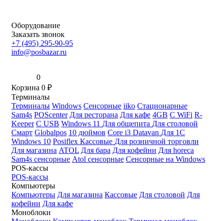
Оборудование
Заказать звонок
+7 (495) 295-90-95
info@posbazar.ru
0
Корзина
0
₽
Терминалы
Терминалы
Windows
Сенсорные
iiko
Стационарные
Sam4s
POScenter
Для ресторана
Для кафе
4GB
С WiFi
R-
Keeper
С USB
Windows 11
Для общепита
Для столовой
Смарт
Globalpos
10 дюймов
Core i3
Datavan
Для 1С
Windows 10
Posiflex
Кассовые
Для розничной торговли
Для магазина
ATOL
Для бара
Для кофейни
Для horeca
Sam4s сенсорные
Atol сенсорные
Сенсорные на Windows
POS-кассы
POS-кассы
Компьютеры
Компьютеры
Для магазина
Кассовые
Для столовой
Для
кофейни
Для кафе
Моноблоки