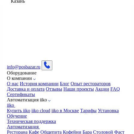
Казань
info@posbazar.ru
Оборудование
О компании
О нас
История компании
Блог
Опыт рестораторов
Доставка и оплата
Отзывы
Наши проекты
Акции
FAQ
Сертификаты
Автоматизация iiko
iiko
Купить iiko
iiko cloud
iiko в Москве
Тарифы
Установка
Обучение
Техническая поддержка
Автоматизация
Ресторана
Кафе
Общепита
Кофейни
Бара
Столовой
Фаст