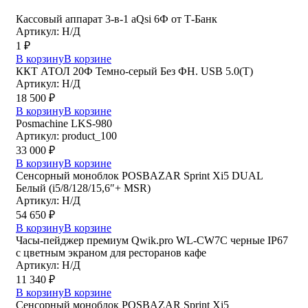
Кассовый аппарат 3-в-1 aQsi 6Ф от Т-Банк
Артикул: Н/Д
1
₽
В корзину
В корзине
ККТ АТОЛ 20Ф Темно-серый Без ФН. USB 5.0(Т)
Артикул: Н/Д
18 500
₽
В корзину
В корзине
Posmaсhine LKS-980
Артикул: product_100
33 000
₽
В корзину
В корзине
Сенсорный моноблок POSBAZAR Sprint Хi5 DUAL
Белый (i5/8/128/15,6″+ MSR)
Артикул: Н/Д
54 650
₽
В корзину
В корзине
Часы-пейджер премиум Qwik.pro WL-CW7C черные IP67
с цветным экраном для ресторанов кафе
Артикул: Н/Д
11 340
₽
В корзину
В корзине
Сенсорный моноблок POSBAZAR Sprint Хi5