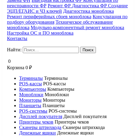
Замена ФН
Выездная настройка ФР
Консультация по
неисправности ФР
Ремонт ФР
Диагностика ФР
Создание
ЭЦП/ЕГАИС и ЧЗ ключей
Диагностика моноблока
Ремонт периферийных сбоев моноблока
Консультация по
подбору оборудования
Техническое обслуживание
моноблока
Модульно-компонентный ремонт моноблока
Настройка ОС и ПО моноблока
Контакты
Найти:
0
Корзина
0
₽
Терминалы
Терминалы
POS-кассы
POS-кассы
Компьютеры
Компьютеры
Моноблоки
Моноблоки
Мониторы
Мониторы
Планшеты
Планшеты
POS-системы
POS-системы
Дисплей покупателя
Дисплей покупателя
Принтеры чеков
Принтеры чеков
Сканеры штрихкода
Сканеры штрихкода
Денежные ящики
Денежные ящики