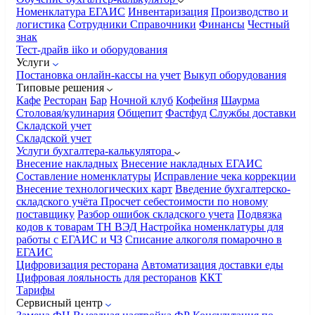
Номенклатура
ЕГАИС
Инвентаризация
Производство и
логистика
Сотрудники
Справочники
Финансы
Честный
знак
Тест-драйв iiko и оборудования
Услуги
Постановка онлайн-кассы на учет
Выкуп оборудования
Типовые решения
Кафе
Ресторан
Бар
Ночной клуб
Кофейня
Шаурма
Столовая/кулинария
Общепит
Фастфуд
Службы доставки
Складской учет
Складской учет
Услуги бухгалтера-калькулятора
Внесение накладных
Внесение накладных ЕГАИС
Составление номенклатуры
Исправление чека коррекции
Внесение технологических карт
Введение бухгалтерско-
складского учёта
Просчет себестоимости по новому
поставщику
Разбор ошибок складского учета
Подвязка
кодов к товарам ТН ВЭД
Настройка номенклатуры для
работы с ЕГАИС и ЧЗ
Списание алкоголя помарочно в
ЕГАИС
Цифровизация ресторана
Автоматизация доставки еды
Цифровая лояльность для ресторанов
ККТ
Тарифы
Сервисный центр