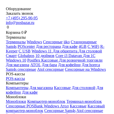
Оборудование
Заказать звонок
+7 (495) 295-90-95
info@posbazar.ru
0
Корзина
0
₽
Терминалы
Терминалы
Windows
Сенсорные
iiko
Стационарные
Sam4s
POScenter
Для ресторана
Для кафе
4GB
С WiFi
R-
Keeper
С USB
Windows 11
Для общепита
Для столовой
Смарт
Globalpos
10 дюймов
Core i3
Datavan
Для 1С
Windows 10
Posiflex
Кассовые
Для розничной торговли
Для магазина
ATOL
Для бара
Для кофейни
Для horeca
Sam4s сенсорные
Atol сенсорные
Сенсорные на Windows
POS-кассы
POS-кассы
Компьютеры
Компьютеры
Для магазина
Кассовые
Для столовой
Для
кофейни
Для кафе
Моноблоки
Моноблоки
Компьютер-моноблок
Терминал-моноблок
Сенсорные
POSBank
Windows
Атол
Кассовые
Кассовый
компьютер-моноблок
Сенсорные Sam4s
Atol сенсорные