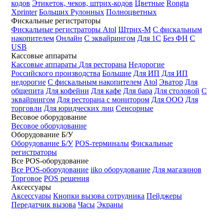
кодов
Этикеток, чеков, штрих-кодов
Цветные
Rongta
Xprinter
Больших
Рулонных
Полноцветных
Фискальные регистраторы
Фискальные регистраторы
Atol
Штрих-М
С фискальным
накопителем
Онлайн
С эквайрингом
Для 1С
Без ФН
С
USB
Кассовые аппараты
Кассовые аппараты
Для ресторана
Недорогие
Российского производства
Большие
Для ИП
Для ИП
недорогие
С фискальным накопителем
Atol
Эватор
Для
общепита
Для кофейни
Для кафе
Для бара
Для столовой
С
эквайрингом
Для ресторана с монитором
Для ООО
Для
торговли
Для юридческих лиц
Сенсорные
Весовое оборудование
Весовое оборудование
Оборудование Б/У
Оборудование Б/У
POS-терминалы
Фискальные
регистраторы
Все POS-оборудование
Все POS-оборудование
iiko оборудование
Для магазинов
Торговое
POS решения
Аксессуары
Аксессуары
Кнопки вызова сотрудника
Пейджеры
Передатчик вызова
Часы
Экраны