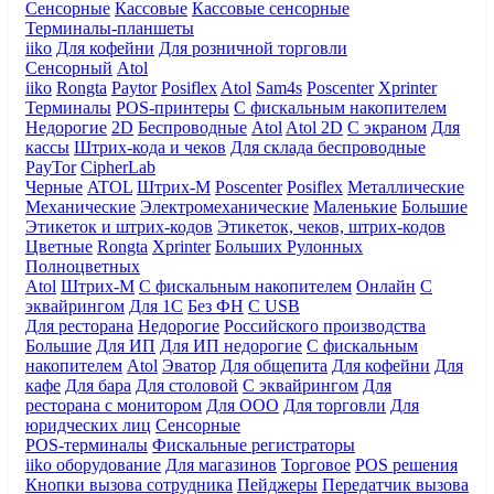
Сенсорные
Кассовые
Кассовые сенсорные
Терминалы-планшеты
iiko
Для кофейни
Для розничной торговли
Сенсорный
Atol
iiko
Rongta
Paytor
Posiflex
Atol
Sam4s
Poscenter
Xprinter
Терминалы
POS-принтеры
С фискальным накопителем
Недорогие
2D
Беспроводные
Atol
Atol 2D
С экраном
Для
кассы
Штрих-кода и чеков
Для склада беспроводные
PayTor
CipherLab
Черные
ATOL
Штрих-М
Poscenter
Posiflex
Металлические
Механические
Электромеханические
Маленькие
Большие
Этикеток и штрих-кодов
Этикеток, чеков, штрих-кодов
Цветные
Rongta
Xprinter
Больших
Рулонных
Полноцветных
Atol
Штрих-М
С фискальным накопителем
Онлайн
С
эквайрингом
Для 1С
Без ФН
С USB
Для ресторана
Недорогие
Российского производства
Большие
Для ИП
Для ИП недорогие
С фискальным
накопителем
Atol
Эватор
Для общепита
Для кофейни
Для
кафе
Для бара
Для столовой
С эквайрингом
Для
ресторана с монитором
Для ООО
Для торговли
Для
юридческих лиц
Сенсорные
POS-терминалы
Фискальные регистраторы
iiko оборудование
Для магазинов
Торговое
POS решения
Кнопки вызова сотрудника
Пейджеры
Передатчик вызова