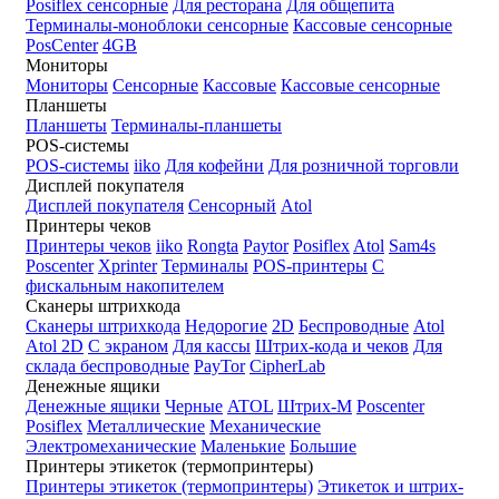
Posiflex сенсорные
Для ресторана
Для общепита
Терминалы-моноблоки сенсорные
Кассовые сенсорные
PosCenter
4GB
Мониторы
Мониторы
Сенсорные
Кассовые
Кассовые сенсорные
Планшеты
Планшеты
Терминалы-планшеты
POS-системы
POS-системы
iiko
Для кофейни
Для розничной торговли
Дисплей покупателя
Дисплей покупателя
Сенсорный
Atol
Принтеры чеков
Принтеры чеков
iiko
Rongta
Paytor
Posiflex
Atol
Sam4s
Poscenter
Xprinter
Терминалы
POS-принтеры
С
фискальным накопителем
Сканеры штрихкода
Сканеры штрихкода
Недорогие
2D
Беспроводные
Atol
Atol 2D
С экраном
Для кассы
Штрих-кода и чеков
Для
склада беспроводные
PayTor
CipherLab
Денежные ящики
Денежные ящики
Черные
ATOL
Штрих-М
Poscenter
Posiflex
Металлические
Механические
Электромеханические
Маленькие
Большие
Принтеры этикеток (термопринтеры)
Принтеры этикеток (термопринтеры)
Этикеток и штрих-