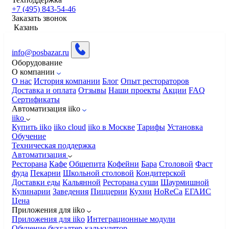
+7 (495) 843-54-46
Заказать звонок
Казань
info@posbazar.ru
Оборудование
О компании
О нас
История компании
Блог
Опыт рестораторов
Доставка и оплата
Отзывы
Наши проекты
Акции
FAQ
Сертификаты
Автоматизация iiko
iiko
Купить iiko
iiko cloud
iiko в Москве
Тарифы
Установка
Обучение
Техническая поддержка
Автоматизация
Ресторана
Кафе
Общепита
Кофейни
Бара
Столовой
Фаст
фуда
Пекарни
Школьной столовой
Кондитерской
Доставки еды
Кальянной
Ресторана суши
Шаурмишной
Кулинарии
Заведения
Пиццерии
Кухни
HoReCa
ЕГАИС
Цена
Приложения для iiko
Приложения для iiko
Интеграционные модули
Обучение бухгалтер-калькулятор