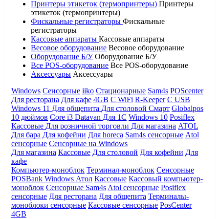
Принтеры этикеток (термопринтеры)
Принтеры
этикеток (термопринтеры)
Фискальные регистраторы
Фискальные
регистраторы
Кассовые аппараты
Кассовые аппараты
Весовое оборудование
Весовое оборудование
Оборудование Б/У
Оборудование Б/У
Все POS-оборудование
Все POS-оборудование
Аксессуары
Аксессуары
Windows
Сенсорные
iiko
Стационарные
Sam4s
POScenter
Для ресторана
Для кафе
4GB
С WiFi
R-Keeper
С USB
Windows 11
Для общепита
Для столовой
Смарт
Globalpos
10 дюймов
Core i3
Datavan
Для 1С
Windows 10
Posiflex
Кассовые
Для розничной торговли
Для магазина
ATOL
Для бара
Для кофейни
Для horeca
Sam4s сенсорные
Atol
сенсорные
Сенсорные на Windows
Для магазина
Кассовые
Для столовой
Для кофейни
Для
кафе
Компьютер-моноблок
Терминал-моноблок
Сенсорные
POSBank
Windows
Атол
Кассовые
Кассовый компьютер-
моноблок
Сенсорные Sam4s
Atol сенсорные
Posiflex
сенсорные
Для ресторана
Для общепита
Терминалы-
моноблоки сенсорные
Кассовые сенсорные
PosCenter
4GB