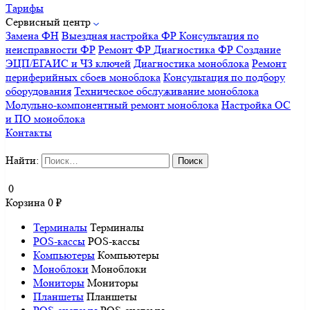
Тарифы
Сервисный центр
Замена ФН
Выездная настройка ФР
Консультация по
неисправности ФР
Ремонт ФР
Диагностика ФР
Создание
ЭЦП/ЕГАИС и ЧЗ ключей
Диагностика моноблока
Ремонт
периферийных сбоев моноблока
Консультация по подбору
оборудования
Техническое обслуживание моноблока
Модульно-компонентный ремонт моноблока
Настройка ОС
и ПО моноблока
Контакты
Найти:
0
Корзина
0
₽
Терминалы
Терминалы
POS-кассы
POS-кассы
Компьютеры
Компьютеры
Моноблоки
Моноблоки
Мониторы
Мониторы
Планшеты
Планшеты