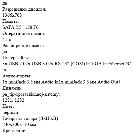
да
Разрешение дисплея:
1366x768
Память:
SATA 2.5” 128 Гб
Оперативная память:
4 Гб
Расширение памяти:
да
Интерфейсы:
3x USB 2.02x USB 3.02x RS-232 (COM)1x VGA1x EthernetDC
in
Аудио-порты:
1x miniJack 3.5 мм Audio In1x miniJack 3.5 мм Audio Out+
Динамик
pa_tip-operaczionnoj-sistemy:
1281, 1282
Цвет:
черный
Габариты товара (ДxШxВ):
230x300x110 мм
Крепление: