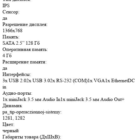
IPS
Сенсор:
да
Разрешение дисплея:
1366x768
Память:
SATA 2.5” 128 Гб
Оперативная память:
4 Гб
Расширение памяти:
да
Интерфейсы:
3x USB 2.02x USB 3.02x RS-232 (COM)1x VGA1x EthernetDC
in
Аудио-порты:
1x miniJack 3.5 мм Audio In1x miniJack 3.5 мм Audio Out+
Динамик
pa_tip-operaczionnoj-sistemy:
1281, 1282
Цвет:
черный
Габариты товара (ДxШxВ):