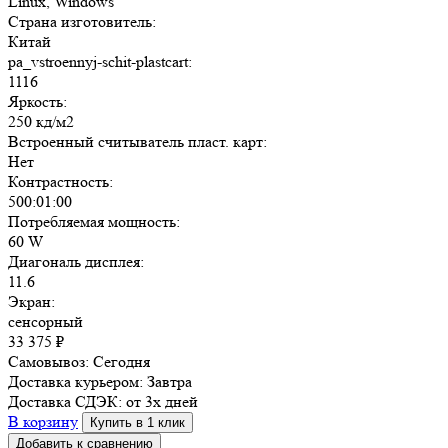
Linux, Windows
Страна изготовитель:
Китай
pa_vstroennyj-schit-plastcart:
1116
Яркость:
250 кд/м2
Встроенный считыватель пласт. карт:
Нет
Контрастность:
500:01:00
Потребляемая мощность:
60 W
Диагональ дисплея:
11.6
Экран:
сенсорный
33 375
₽
Самовывоз:
Сегодня
Доставка курьером:
Завтра
Доставка СДЭК:
от 3х дней
В корзину
Купить в 1 клик
Добавить к сравнению