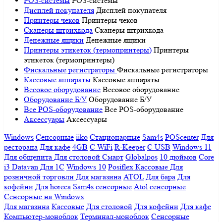
POS-системы
POS-системы
Дисплей покупателя
Дисплей покупателя
Принтеры чеков
Принтеры чеков
Сканеры штрихкода
Сканеры штрихкода
Денежные ящики
Денежные ящики
Принтеры этикеток (термопринтеры)
Принтеры
этикеток (термопринтеры)
Фискальные регистраторы
Фискальные регистраторы
Кассовые аппараты
Кассовые аппараты
Весовое оборудование
Весовое оборудование
Оборудование Б/У
Оборудование Б/У
Все POS-оборудование
Все POS-оборудование
Аксессуары
Аксессуары
Windows
Сенсорные
iiko
Стационарные
Sam4s
POScenter
Для
ресторана
Для кафе
4GB
С WiFi
R-Keeper
С USB
Windows 11
Для общепита
Для столовой
Смарт
Globalpos
10 дюймов
Core
i3
Datavan
Для 1С
Windows 10
Posiflex
Кассовые
Для
розничной торговли
Для магазина
ATOL
Для бара
Для
кофейни
Для horeca
Sam4s сенсорные
Atol сенсорные
Сенсорные на Windows
Для магазина
Кассовые
Для столовой
Для кофейни
Для кафе
Компьютер-моноблок
Терминал-моноблок
Сенсорные