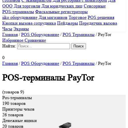
столовой
С эквайрингом
Для ресторана с монитором
Для
ООО
Для торговли
Для юридческих лиц
Сенсорные
POS-терминалы
Фискальные регистраторы
iiko оборудование
Для магазинов
Торговое
POS решения
Кнопки вызова сотрудника
Пейджеры
Передатчик вызова
Часы
Экраны
Главная
/
POS Оборудование
/
POS Терминалы
/
PayTor
Избранное
Сравнение
Найти:
0
Главная
/
POS Оборудование
/
POS Терминалы
/
PayTor
POS-терминалы PayTor
(товаров 9)
Pos-терминалы
190 товаров
Принтеры чеков
26 товаров
Денежные ящики
20 товаров