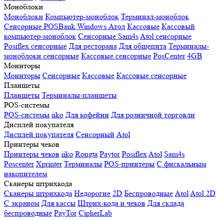
Моноблоки
Моноблоки
Компьютер-моноблок
Терминал-моноблок
Сенсорные
POSBank
Windows
Атол
Кассовые
Кассовый
компьютер-моноблок
Сенсорные Sam4s
Atol сенсорные
Posiflex сенсорные
Для ресторана
Для общепита
Терминалы-
моноблоки сенсорные
Кассовые сенсорные
PosCenter
4GB
Мониторы
Мониторы
Сенсорные
Кассовые
Кассовые сенсорные
Планшеты
Планшеты
Терминалы-планшеты
POS-системы
POS-системы
iiko
Для кофейни
Для розничной торговли
Дисплей покупателя
Дисплей покупателя
Сенсорный
Atol
Принтеры чеков
Принтеры чеков
iiko
Rongta
Paytor
Posiflex
Atol
Sam4s
Poscenter
Xprinter
Терминалы
POS-принтеры
С фискальным
накопителем
Сканеры штрихкода
Сканеры штрихкода
Недорогие
2D
Беспроводные
Atol
Atol 2D
С экраном
Для кассы
Штрих-кода и чеков
Для склада
беспроводные
PayTor
CipherLab