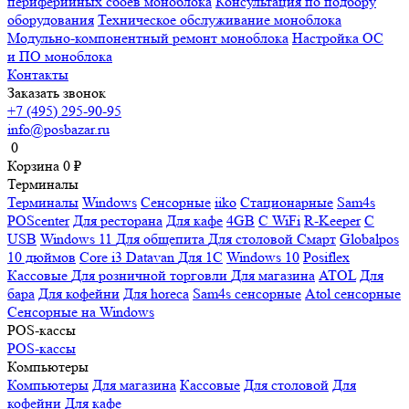
периферийных сбоев моноблока
Консультация по подбору
оборудования
Техническое обслуживание моноблока
Модульно-компонентный ремонт моноблока
Настройка ОС
и ПО моноблока
Контакты
Заказать звонок
+7 (495) 295-90-95
info@posbazar.ru
0
Корзина
0
₽
Терминалы
Терминалы
Windows
Сенсорные
iiko
Стационарные
Sam4s
POScenter
Для ресторана
Для кафе
4GB
С WiFi
R-Keeper
С
USB
Windows 11
Для общепита
Для столовой
Смарт
Globalpos
10 дюймов
Core i3
Datavan
Для 1С
Windows 10
Posiflex
Кассовые
Для розничной торговли
Для магазина
ATOL
Для
бара
Для кофейни
Для horeca
Sam4s сенсорные
Atol сенсорные
Сенсорные на Windows
POS-кассы
POS-кассы
Компьютеры
Компьютеры
Для магазина
Кассовые
Для столовой
Для
кофейни
Для кафе