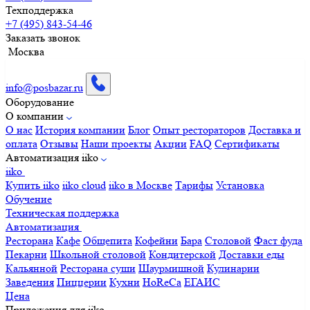
Техподдержка
+7 (495) 843-54-46
Заказать звонок
Москва
info@posbazar.ru
Оборудование
О компании
О нас
История компании
Блог
Опыт рестораторов
Доставка и
оплата
Отзывы
Наши проекты
Акции
FAQ
Сертификаты
Автоматизация iiko
iiko
Купить iiko
iiko cloud
iiko в Москве
Тарифы
Установка
Обучение
Техническая поддержка
Автоматизация
Ресторана
Кафе
Общепита
Кофейни
Бара
Столовой
Фаст фуда
Пекарни
Школьной столовой
Кондитерской
Доставки еды
Кальянной
Ресторана суши
Шаурмишной
Кулинарии
Заведения
Пиццерии
Кухни
HoReCa
ЕГАИС
Цена
Приложения для iiko