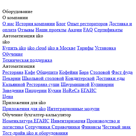
Оборудование
О компании
О нас
История компании
Блог
Опыт рестораторов
Доставка и
оплата
Отзывы
Наши проекты
Акции
FAQ
Сертификаты
Автоматизация iiko
iiko
Купить iiko
iiko cloud
iiko в Москве
Тарифы
Установка
Обучение
Техническая поддержка
Автоматизация
Ресторана
Кафе
Общепита
Кофейни
Бара
Столовой
Фаст фуда
Пекарни
Школьной столовой
Кондитерской
Доставки еды
Кальянной
Ресторана суши
Шаурмишной
Кулинарии
Заведения
Пиццерии
Кухни
HoReCa
ЕГАИС
Цена
Приложения для iiko
Приложения для iiko
Интеграционные модули
Обучение бухгалтер-калькулятор
Номенклатура
ЕГАИС
Инвентаризация
Производство и
логистика
Сотрудники
Справочники
Финансы
Честный знак
Тест-драйв iiko и оборудования