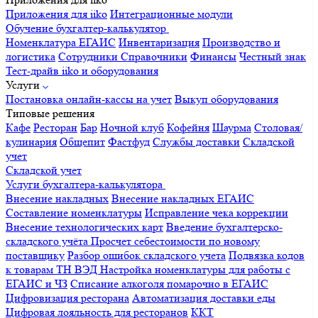
Приложения для iiko
Интеграционные модули
Обучение бухгалтер-калькулятор
Номенклатура
ЕГАИС
Инвентаризация
Производство и
логистика
Сотрудники
Справочники
Финансы
Честный знак
Тест-драйв iiko и оборудования
Услуги
Постановка онлайн-кассы на учет
Выкуп оборудования
Типовые решения
Кафе
Ресторан
Бар
Ночной клуб
Кофейня
Шаурма
Столовая/
кулинария
Общепит
Фастфуд
Службы доставки
Складской
учет
Складской учет
Услуги бухгалтера-калькулятора
Внесение накладных
Внесение накладных ЕГАИС
Составление номенклатуры
Исправление чека коррекции
Внесение технологических карт
Введение бухгалтерско-
складского учёта
Просчет себестоимости по новому
поставщику
Разбор ошибок складского учета
Подвязка кодов
к товарам ТН ВЭД
Настройка номенклатуры для работы с
ЕГАИС и ЧЗ
Списание алкоголя помарочно в ЕГАИС
Цифровизация ресторана
Автоматизация доставки еды
Цифровая лояльность для ресторанов
ККТ