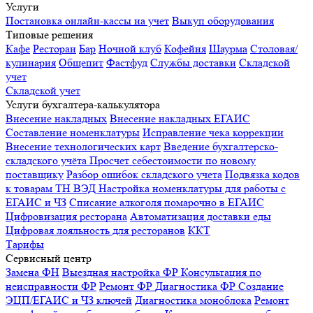
Услуги
Постановка онлайн-кассы на учет
Выкуп оборудования
Типовые решения
Кафе
Ресторан
Бар
Ночной клуб
Кофейня
Шаурма
Столовая/
кулинария
Общепит
Фастфуд
Службы доставки
Складской
учет
Складской учет
Услуги бухгалтера-калькулятора
Внесение накладных
Внесение накладных ЕГАИС
Составление номенклатуры
Исправление чека коррекции
Внесение технологических карт
Введение бухгалтерско-
складского учёта
Просчет себестоимости по новому
поставщику
Разбор ошибок складского учета
Подвязка кодов
к товарам ТН ВЭД
Настройка номенклатуры для работы с
ЕГАИС и ЧЗ
Списание алкоголя помарочно в ЕГАИС
Цифровизация ресторана
Автоматизация доставки еды
Цифровая лояльность для ресторанов
ККТ
Тарифы
Сервисный центр
Замена ФН
Выездная настройка ФР
Консультация по
неисправности ФР
Ремонт ФР
Диагностика ФР
Создание
ЭЦП/ЕГАИС и ЧЗ ключей
Диагностика моноблока
Ремонт