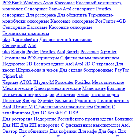
POSBank
Windows
Атол
Кассовые
Кассовый компьютер-
моноблок
Сенсорные Sam4s
Atol сенсорные
Posiflex
сенсорные
Для ресторана
Для общепита
Терминалы-
моноблоки сенсорные
Кассовые сенсорные
PosCenter
4GB
Сенсорные
Кассовые
Кассовые сенсорные
Терминалы-планшеты
iiko
Для кофейни
Для розничной торговли
Сенсорный
Atol
iiko
Rongta
Paytor
Posiflex
Atol
Sam4s
Poscenter
Xprinter
Терминалы
POS-принтеры
С фискальным накопителем
Недорогие
2D
Беспроводные
Atol
Atol 2D
С экраном
Для
кассы
Штрих-кода и чеков
Для склада беспроводные
PayTor
CipherLab
Черные
ATOL
Штрих-М
Poscenter
Posiflex
Металлические
Механические
Электромеханические
Маленькие
Большие
Этикеток и штрих-кодов
Этикеток, чеков, штрих-кодов
Цветные
Rongta
Xprinter
Больших
Рулонных
Полноцветных
Atol
Штрих-М
С фискальным накопителем
Онлайн
С
эквайрингом
Для 1С
Без ФН
С USB
Для ресторана
Недорогие
Российского производства
Большие
Для ИП
Для ИП недорогие
С фискальным накопителем
Atol
Эватор
Для общепита
Для кофейни
Для кафе
Для бара
Для