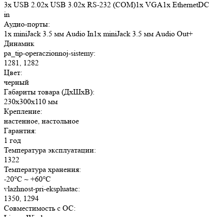
3x USB 2.02x USB 3.02x RS-232 (COM)1x VGA1x EthernetDC
in
Аудио-порты:
1x miniJack 3.5 мм Audio In1x miniJack 3.5 мм Audio Out+
Динамик
pa_tip-operaczionnoj-sistemy:
1281, 1282
Цвет:
черный
Габариты товара (ДxШxВ):
230x300x110 мм
Крепление:
настенное, настольное
Гарантия:
1 год
Температура эксплуатации:
1322
Температура хранения:
-20°C ~ +60°C
vlazhnost-pri-ekspluatac:
1350, 1294
Совместимость с ОС: