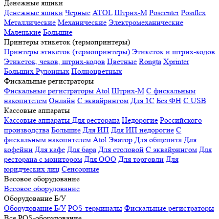
Денежные ящики
Денежные ящики
Черные
ATOL
Штрих-М
Poscenter
Posiflex
Металлические
Механические
Электромеханические
Маленькие
Большие
Принтеры этикеток (термопринтеры)
Принтеры этикеток (термопринтеры)
Этикеток и штрих-кодов
Этикеток, чеков, штрих-кодов
Цветные
Rongta
Xprinter
Больших
Рулонных
Полноцветных
Фискальные регистраторы
Фискальные регистраторы
Atol
Штрих-М
С фискальным
накопителем
Онлайн
С эквайрингом
Для 1С
Без ФН
С USB
Кассовые аппараты
Кассовые аппараты
Для ресторана
Недорогие
Российского
производства
Большие
Для ИП
Для ИП недорогие
С
фискальным накопителем
Atol
Эватор
Для общепита
Для
кофейни
Для кафе
Для бара
Для столовой
С эквайрингом
Для
ресторана с монитором
Для ООО
Для торговли
Для
юридческих лиц
Сенсорные
Весовое оборудование
Весовое оборудование
Оборудование Б/У
Оборудование Б/У
POS-терминалы
Фискальные регистраторы
Все POS-оборудование