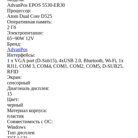
AdvanPos EPOS 5530-ER30
Процессор:
Atom Dual Core D525
Оперативная память:
2 Гб
Электропитание:
65~90W 12V
Бренд:
AdvanPos
Интерфейсы:
1 x VGA port (D-Sub15), 4xUSB 2.0, Bluetooth, Wi-Fi, 1x
RJ11, COM 3, COM4, COM1, COM2, COM5, D-SUB25,
RFID
Экран:
сенсорный
Диагональ дисплея:
15
Цвет:
черный
Материал корпуса:
пластик
Совместимость с ОС:
Windows
Тип дисплея: