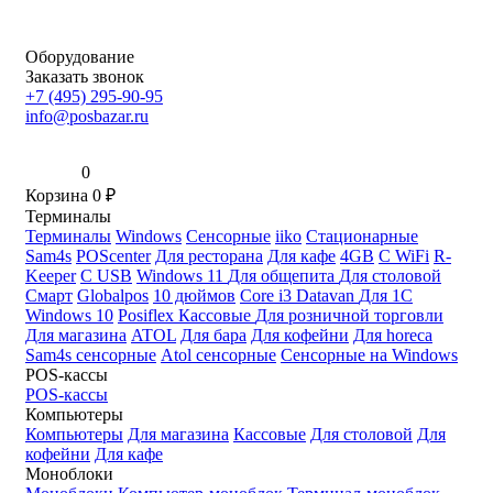
Оборудование
Заказать звонок
+7 (495) 295-90-95
info@posbazar.ru
0
Корзина
0
₽
Терминалы
Терминалы
Windows
Сенсорные
iiko
Стационарные
Sam4s
POScenter
Для ресторана
Для кафе
4GB
С WiFi
R-
Keeper
С USB
Windows 11
Для общепита
Для столовой
Смарт
Globalpos
10 дюймов
Core i3
Datavan
Для 1С
Windows 10
Posiflex
Кассовые
Для розничной торговли
Для магазина
ATOL
Для бара
Для кофейни
Для horeca
Sam4s сенсорные
Atol сенсорные
Сенсорные на Windows
POS-кассы
POS-кассы
Компьютеры
Компьютеры
Для магазина
Кассовые
Для столовой
Для
кофейни
Для кафе
Моноблоки