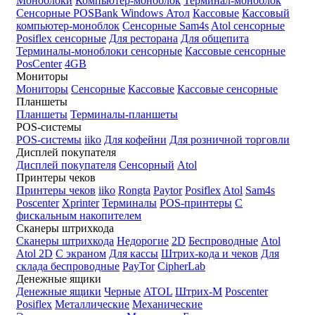
Моноблоки
Компьютер-моноблок
Терминал-моноблок
Сенсорные
POSBank
Windows
Атол
Кассовые
Кассовый
компьютер-моноблок
Сенсорные Sam4s
Atol сенсорные
Posiflex сенсорные
Для ресторана
Для общепита
Терминалы-моноблоки сенсорные
Кассовые сенсорные
PosCenter
4GB
Мониторы
Мониторы
Сенсорные
Кассовые
Кассовые сенсорные
Планшеты
Планшеты
Терминалы-планшеты
POS-системы
POS-системы
iiko
Для кофейни
Для розничной торговли
Дисплей покупателя
Дисплей покупателя
Сенсорный
Atol
Принтеры чеков
Принтеры чеков
iiko
Rongta
Paytor
Posiflex
Atol
Sam4s
Poscenter
Xprinter
Терминалы
POS-принтеры
С
фискальным накопителем
Сканеры штрихкода
Сканеры штрихкода
Недорогие
2D
Беспроводные
Atol
Atol 2D
С экраном
Для кассы
Штрих-кода и чеков
Для
склада беспроводные
PayTor
CipherLab
Денежные ящики
Денежные ящики
Черные
ATOL
Штрих-М
Poscenter
Posiflex
Металлические
Механические