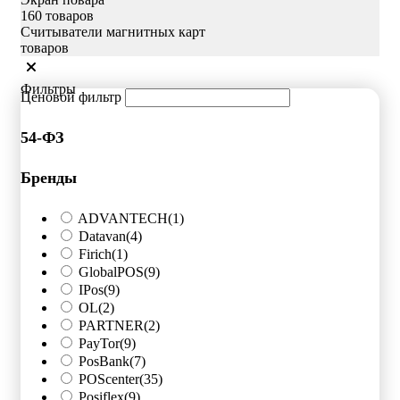
160 товаров
Считыватели магнитных карт
товаров
Фильтры
Ценовой фильтр
54-ФЗ
Бренды
ADVANTECH
(1)
Datavan
(4)
Firich
(1)
GlobalPOS
(9)
IPos
(9)
OL
(2)
PARTNER
(2)
PayTor
(9)
PosBank
(7)
POScenter
(35)
Posiflex
(9)