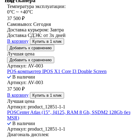
Вид сканера
6 кг
Температура эксплуатации:
0°C ~ +40°C
37 500
₽
Самовывоз:
Сегодня
Доставка курьером:
Завтра
Доставка СДЭК:
от 3х дней
В корзину
Купить в 1 клик
Добавить к сравнению
Лучшая цена
Добавить к сравнению
Артикул: AV-003
POS-компьютер IPOS X1 Core I3 Double Screen
В наличии
Артикул: AV-003
37 500
₽
В корзину
Купить в 1 клик
Лучшая цена
Артикул: product_12851-1-1
POSCenter Atlas (15", J4125, RAM 8 Gb, SSDM2 128Gb без
MSR)
В наличии
Артикул: product_12851-1-1
Диагональ дисплея: