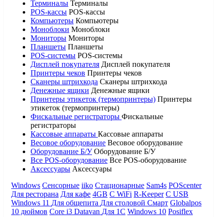
Терминалы
Терминалы
POS-кассы
POS-кассы
Компьютеры
Компьютеры
Моноблоки
Моноблоки
Мониторы
Мониторы
Планшеты
Планшеты
POS-системы
POS-системы
Дисплей покупателя
Дисплей покупателя
Принтеры чеков
Принтеры чеков
Сканеры штрихкода
Сканеры штрихкода
Денежные ящики
Денежные ящики
Принтеры этикеток (термопринтеры)
Принтеры
этикеток (термопринтеры)
Фискальные регистраторы
Фискальные
регистраторы
Кассовые аппараты
Кассовые аппараты
Весовое оборудование
Весовое оборудование
Оборудование Б/У
Оборудование Б/У
Все POS-оборудование
Все POS-оборудование
Аксессуары
Аксессуары
Windows
Сенсорные
iiko
Стационарные
Sam4s
POScenter
Для ресторана
Для кафе
4GB
С WiFi
R-Keeper
С USB
Windows 11
Для общепита
Для столовой
Смарт
Globalpos
10 дюймов
Core i3
Datavan
Для 1С
Windows 10
Posiflex