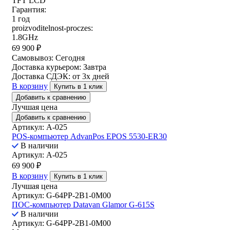
TFT LCD
Гарантия:
1 год
proizvoditelnost-proczes:
1.8GHz
69 900
₽
Самовывоз:
Сегодня
Доставка курьером:
Завтра
Доставка СДЭК:
от 3х дней
В корзину
Купить в 1 клик
Добавить к сравнению
Лучшая цена
Добавить к сравнению
Артикул: A-025
POS-компьютер AdvanPos EPOS 5530-ER30
В наличии
Артикул: A-025
69 900
₽
В корзину
Купить в 1 клик
Лучшая цена
Артикул: G-64PP-2B1-0M00
ПОС-компьютер Datavan Glamor G-615S
В наличии
Артикул: G-64PP-2B1-0M00