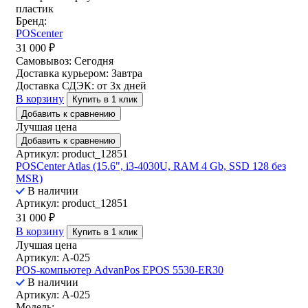
пластик
Бренд:
POScenter
31 000
₽
Самовывоз:
Сегодня
Доставка курьером:
Завтра
Доставка СДЭК:
от 3х дней
В корзину
Купить в 1 клик
Добавить к сравнению
Лучшая цена
Добавить к сравнению
Артикул: product_12851
POSCenter Atlas (15.6", i3-4030U, RAM 4 Gb, SSD 128 без
MSR)
В наличии
Артикул: product_12851
31 000
₽
В корзину
Купить в 1 клик
Лучшая цена
Артикул: A-025
POS-компьютер AdvanPos EPOS 5530-ER30
В наличии
Артикул: A-025
Модель: