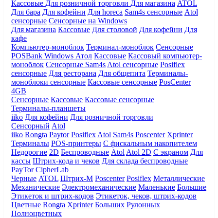
Кассовые
Для розничной торговли
Для магазина
ATOL
Для бара
Для кофейни
Для horeca
Sam4s сенсорные
Atol
сенсорные
Сенсорные на Windows
Для магазина
Кассовые
Для столовой
Для кофейни
Для
кафе
Компьютер-моноблок
Терминал-моноблок
Сенсорные
POSBank
Windows
Атол
Кассовые
Кассовый компьютер-
моноблок
Сенсорные Sam4s
Atol сенсорные
Posiflex
сенсорные
Для ресторана
Для общепита
Терминалы-
моноблоки сенсорные
Кассовые сенсорные
PosCenter
4GB
Сенсорные
Кассовые
Кассовые сенсорные
Терминалы-планшеты
iiko
Для кофейни
Для розничной торговли
Сенсорный
Atol
iiko
Rongta
Paytor
Posiflex
Atol
Sam4s
Poscenter
Xprinter
Терминалы
POS-принтеры
С фискальным накопителем
Недорогие
2D
Беспроводные
Atol
Atol 2D
С экраном
Для
кассы
Штрих-кода и чеков
Для склада беспроводные
PayTor
CipherLab
Черные
ATOL
Штрих-М
Poscenter
Posiflex
Металлические
Механические
Электромеханические
Маленькие
Большие
Этикеток и штрих-кодов
Этикеток, чеков, штрих-кодов
Цветные
Rongta
Xprinter
Больших
Рулонных
Полноцветных