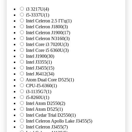
i3 3217U
(4)
i5-3337U
(1)
Intel Celeron 2.5 ГГц
(1)
Intel Celeron J1800
(3)
Intel Celeron J1900
(17)
Intel Celeron N3160
(3)
Intel Core i3 7020U
(3)
Intel Core i5 6360U
(3)
Intel J1900
(30)
Intel J3355
(1)
Intel J3455
(15)
Intel J6412
(34)
Atom Dual Core D525
(1)
CPU-I5-6360
(1)
i3-1135G7
(1)
i5-8260U
(1)
Intel Atom D2550
(2)
Intel Atom D525
(1)
Intel Cedar Trial D2550
(1)
Intel Celeron Apollo Lake J3455
(5)
Intel Celeron J3455
(7)