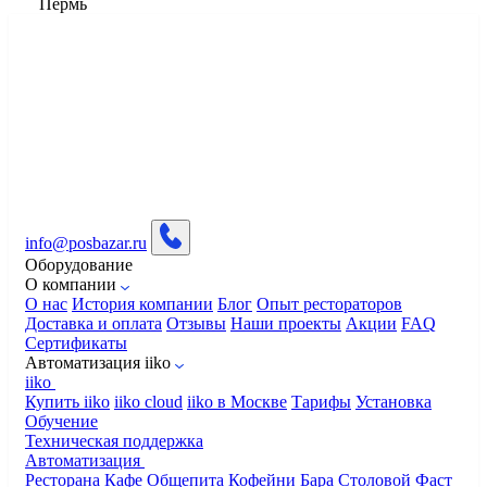
Пермь
info@posbazar.ru
Оборудование
О компании
О нас
История компании
Блог
Опыт рестораторов
Доставка и оплата
Отзывы
Наши проекты
Акции
FAQ
Сертификаты
Автоматизация iiko
iiko
Купить iiko
iiko cloud
iiko в Москве
Тарифы
Установка
Обучение
Техническая поддержка
Автоматизация
Ресторана
Кафе
Общепита
Кофейни
Бара
Столовой
Фаст