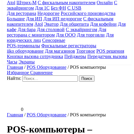
Atol
Штрих-М
С фискальным накопителем
Онлайн
С
эквайрингом
Для 1С
Без ФН
С USB
Для ресторана
Недорогие
Российского производства
Большие
Для ИП
Для ИП недорогие
С фискальным
накопителем
Atol
Эватор
Для общепита
Для кофейни
Для
кафе
Для бара
Для столовой
С эквайрингом
Для
ресторана с монитором
Для ООО
Для торговли
Для
юридческих лиц
Сенсорные
POS-терминалы
Фискальные регистраторы
iiko оборудование
Для магазинов
Торговое
POS решения
Кнопки вызова сотрудника
Пейджеры
Передатчик вызова
Часы
Экраны
Главная
/
POS Оборудование
/
POS компьютеры
Избранное
Сравнение
Найти:
0
Главная
/
POS Оборудование
/
POS компьютеры
POS-компьютеры –