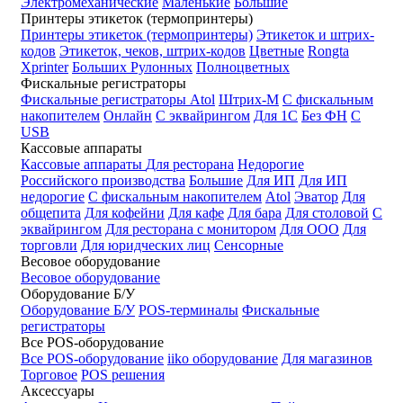
Электромеханические
Маленькие
Большие
Принтеры этикеток (термопринтеры)
Принтеры этикеток (термопринтеры)
Этикеток и штрих-
кодов
Этикеток, чеков, штрих-кодов
Цветные
Rongta
Xprinter
Больших
Рулонных
Полноцветных
Фискальные регистраторы
Фискальные регистраторы
Atol
Штрих-М
С фискальным
накопителем
Онлайн
С эквайрингом
Для 1С
Без ФН
С
USB
Кассовые аппараты
Кассовые аппараты
Для ресторана
Недорогие
Российского производства
Большие
Для ИП
Для ИП
недорогие
С фискальным накопителем
Atol
Эватор
Для
общепита
Для кофейни
Для кафе
Для бара
Для столовой
С
эквайрингом
Для ресторана с монитором
Для ООО
Для
торговли
Для юридческих лиц
Сенсорные
Весовое оборудование
Весовое оборудование
Оборудование Б/У
Оборудование Б/У
POS-терминалы
Фискальные
регистраторы
Все POS-оборудование
Все POS-оборудование
iiko оборудование
Для магазинов
Торговое
POS решения
Аксессуары