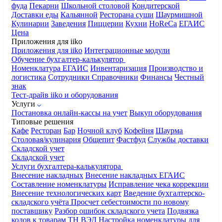
фуда
Пекарни
Школьной столовой
Кондитерской
Доставки еды
Кальянной
Ресторана суши
Шаурмишной
Кулинарии
Заведения
Пиццерии
Кухни
HoReCa
ЕГАИС
Цена
Приложения для iiko
Приложения для iiko
Интеграционные модули
Обучение бухгалтер-калькулятор
Номенклатура
ЕГАИС
Инвентаризация
Производство и
логистика
Сотрудники
Справочники
Финансы
Честный
знак
Тест-драйв iiko и оборудования
Услуги
Постановка онлайн-кассы на учет
Выкуп оборудования
Типовые решения
Кафе
Ресторан
Бар
Ночной клуб
Кофейня
Шаурма
Столовая/кулинария
Общепит
Фастфуд
Службы доставки
Складской учет
Складской учет
Услуги бухгалтера-калькулятора
Внесение накладных
Внесение накладных ЕГАИС
Составление номенклатуры
Исправление чека коррекции
Внесение технологических карт
Введение бухгалтерско-
складского учёта
Просчет себестоимости по новому
поставщику
Разбор ошибок складского учета
Подвязка
кодов к товарам ТН ВЭД
Настройка номенклатуры для