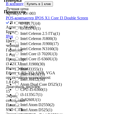
Поверка
В корзину
Купить в 1 клик
Лучшая цена
Процессор
Артикул: AV-003
POS-компьютер IPOS X1 Core I3 Double Screen
В наличии
i3 3217U
(4)
Артикул: AV-003
i5-3337U
(1)
Бренд:
Intel Celeron 2.5 ГГц
(1)
IPos
Intel Celeron J1800
(3)
Цвет:
Intel Celeron J1900
(17)
черный
Intel Celeron N3160
(3)
Гарантия:
Intel Core i3 7020U
(3)
1 год
Intel Core i5 6360U
(3)
Процессор:
i3 3217U
Intel J1900
(30)
Интерфейсы:
Intel J3355
(1)
Ethernet, RS-232, USB, VGA
Intel J3455
(15)
opczionalnye-vozmozhnost:
Intel J6412
(34)
1.8 Ghz
Atom Dual Core D525
(1)
Диагональ дисплея:
CPU-I5-6360
(1)
15
i3-1135G7
(1)
Экран:
i5-8260U
(1)
сенсорный
Intel Atom D2550
(2)
Память:
SSD 64ГБ
Intel Atom D525
(1)