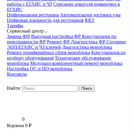
работы с ЕГАИС и ЧЗ
Списание алкоголя помарочно в
ЕГАИС
Цифровизация ресторана
Автоматизация доставки еды
Цифровая лояльность для ресторанов
ККТ
Тарифы
Сервисный центр
Замена ФН
Выездная настройка ФР
Консультация по
неисправности ФР
Ремонт ФР
Диагностика ФР
Создание
ЭЦП/ЕГАИС и ЧЗ ключей
Диагностика моноблока
Ремонт периферийных сбоев моноблока
Консультация по
подбору оборудования
Техническое обслуживание
моноблока
Модульно-компонентный ремонт моноблока
Настройка ОС и ПО моноблока
Контакты
Найти:
0
Корзина
0
₽