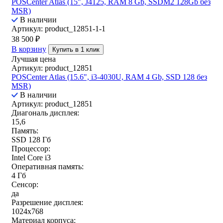
POSCenter Atlas (15", J4125, RAM 8 Gb, SSDM2 128Gb без
MSR)
В наличии
Артикул: product_12851-1-1
38 500
₽
В корзину
Купить в 1 клик
Лучшая цена
Артикул: product_12851
POSCenter Atlas (15.6", i3-4030U, RAM 4 Gb, SSD 128 без
MSR)
В наличии
Артикул: product_12851
Диагональ дисплея:
15,6
Память:
SSD 128 Гб
Процессор:
Intel Core i3
Оперативная память:
4 Гб
Сенсор:
да
Разрешение дисплея:
1024x768
Материал корпуса: