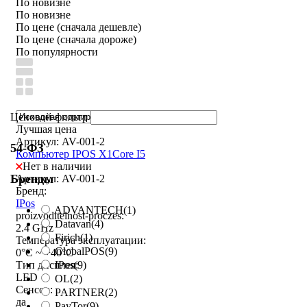
По новизне
По новизне
По цене (сначала дешевле)
По цене (сначала дороже)
По популярности
Ценовой фильтр
Лучшая цена
Артикул: AV-001-2
54-ФЗ
Компьютер IPOS X1Core I5
Нет в наличии
Бренды
Артикул: AV-001-2
Бренд:
IPos
ADVANTECH
(1)
proizvoditelnost-proczes:
Datavan
(4)
2.4 GHz
Firich
(1)
Температура эксплуатации:
GlobalPOS
(9)
0°C ~ +40°C
IPos
(9)
Тип дисплея:
LED
OL
(2)
Сенсор:
PARTNER
(2)
да
PayTor
(9)