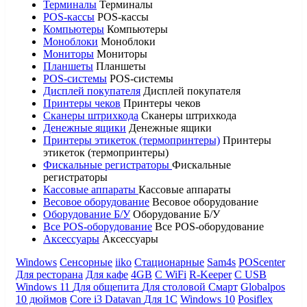
Терминалы
Терминалы
POS-кассы
POS-кассы
Компьютеры
Компьютеры
Моноблоки
Моноблоки
Мониторы
Мониторы
Планшеты
Планшеты
POS-системы
POS-системы
Дисплей покупателя
Дисплей покупателя
Принтеры чеков
Принтеры чеков
Сканеры штрихкода
Сканеры штрихкода
Денежные ящики
Денежные ящики
Принтеры этикеток (термопринтеры)
Принтеры
этикеток (термопринтеры)
Фискальные регистраторы
Фискальные
регистраторы
Кассовые аппараты
Кассовые аппараты
Весовое оборудование
Весовое оборудование
Оборудование Б/У
Оборудование Б/У
Все POS-оборудование
Все POS-оборудование
Аксессуары
Аксессуары
Windows
Сенсорные
iiko
Стационарные
Sam4s
POScenter
Для ресторана
Для кафе
4GB
С WiFi
R-Keeper
С USB
Windows 11
Для общепита
Для столовой
Смарт
Globalpos
10 дюймов
Core i3
Datavan
Для 1С
Windows 10
Posiflex