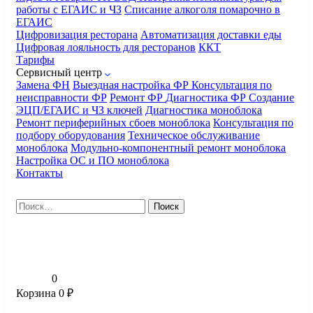
работы с ЕГАИС и ЧЗ
Списание алкоголя помарочно в
ЕГАИС
Цифровизация ресторана
Автоматизация доставки еды
Цифровая лояльность для ресторанов
ККТ
Тарифы
Сервисный центр
Замена ФН
Выездная настройка ФР
Консультация по
неисправности ФР
Ремонт ФР
Диагностика ФР
Создание
ЭЦП/ЕГАИС и ЧЗ ключей
Диагностика моноблока
Ремонт периферийных сбоев моноблока
Консультация по
подбору оборудования
Техническое обслуживание
моноблока
Модульно-компонентный ремонт моноблока
Настройка ОС и ПО моноблока
Контакты
Найти:
0
Корзина
0
₽