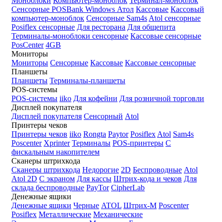
Моноблоки
Компьютер-моноблок
Терминал-моноблок
Сенсорные
POSBank
Windows
Атол
Кассовые
Кассовый
компьютер-моноблок
Сенсорные Sam4s
Atol сенсорные
Posiflex сенсорные
Для ресторана
Для общепита
Терминалы-моноблоки сенсорные
Кассовые сенсорные
PosCenter
4GB
Мониторы
Мониторы
Сенсорные
Кассовые
Кассовые сенсорные
Планшеты
Планшеты
Терминалы-планшеты
POS-системы
POS-системы
iiko
Для кофейни
Для розничной торговли
Дисплей покупателя
Дисплей покупателя
Сенсорный
Atol
Принтеры чеков
Принтеры чеков
iiko
Rongta
Paytor
Posiflex
Atol
Sam4s
Poscenter
Xprinter
Терминалы
POS-принтеры
С
фискальным накопителем
Сканеры штрихкода
Сканеры штрихкода
Недорогие
2D
Беспроводные
Atol
Atol 2D
С экраном
Для кассы
Штрих-кода и чеков
Для
склада беспроводные
PayTor
CipherLab
Денежные ящики
Денежные ящики
Черные
ATOL
Штрих-М
Poscenter
Posiflex
Металлические
Механические