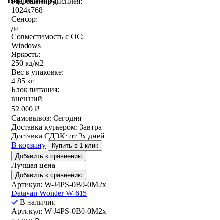
Вид сканера
Разрешение дисплея:
1024x768
Сенсор:
да
Совместимость с ОС:
Windows
Яркость:
250 кд/м2
Вес в упаковке:
4.85 кг
Блок питания:
внешний
52 000
₽
Самовывоз:
Сегодня
Доставка курьером:
Завтра
Доставка СДЭК:
от 3х дней
В корзину
Купить в 1 клик
Добавить к сравнению
Лучшая цена
Добавить к сравнению
Артикул: W-J4PS-0B0-0M2x
Datavan Wonder W-615
В наличии
Артикул: W-J4PS-0B0-0M2x