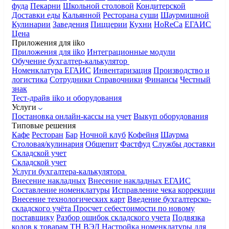
фуда
Пекарни
Школьной столовой
Кондитерской
Доставки еды
Кальянной
Ресторана суши
Шаурмишной
Кулинарии
Заведения
Пиццерии
Кухни
HoReCa
ЕГАИС
Цена
Приложения для iiko
Приложения для iiko
Интеграционные модули
Обучение бухгалтер-калькулятор
Номенклатура
ЕГАИС
Инвентаризация
Производство и
логистика
Сотрудники
Справочники
Финансы
Честный
знак
Тест-драйв iiko и оборудования
Услуги
Постановка онлайн-кассы на учет
Выкуп оборудования
Типовые решения
Кафе
Ресторан
Бар
Ночной клуб
Кофейня
Шаурма
Столовая/кулинария
Общепит
Фастфуд
Службы доставки
Складской учет
Складской учет
Услуги бухгалтера-калькулятора
Внесение накладных
Внесение накладных ЕГАИС
Составление номенклатуры
Исправление чека коррекции
Внесение технологических карт
Введение бухгалтерско-
складского учёта
Просчет себестоимости по новому
поставщику
Разбор ошибок складского учета
Подвязка
кодов к товарам ТН ВЭД
Настройка номенклатуры для