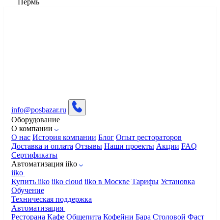
Пермь
info@posbazar.ru
Оборудование
О компании
О нас
История компании
Блог
Опыт рестораторов
Доставка и оплата
Отзывы
Наши проекты
Акции
FAQ
Сертификаты
Автоматизация iiko
iiko
Купить iiko
iiko cloud
iiko в Москве
Тарифы
Установка
Обучение
Техническая поддержка
Автоматизация
Ресторана
Кафе
Общепита
Кофейни
Бара
Столовой
Фаст