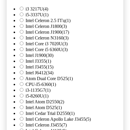
i3 3217U
(4)
i5-3337U
(1)
Intel Celeron 2.5 ГГц
(1)
Intel Celeron J1800
(3)
Intel Celeron J1900
(17)
Intel Celeron N3160
(3)
Intel Core i3 7020U
(3)
Intel Core i5 6360U
(3)
Intel J1900
(30)
Intel J3355
(1)
Intel J3455
(15)
Intel J6412
(34)
Atom Dual Core D525
(1)
CPU-I5-6360
(1)
i3-1135G7
(1)
i5-8260U
(1)
Intel Atom D2550
(2)
Intel Atom D525
(1)
Intel Cedar Trial D2550
(1)
Intel Celeron Apollo Lake J3455
(5)
Intel Celeron J3455
(7)