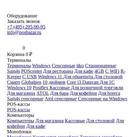
Оборудование
Заказать звонок
+7 (495) 295-90-95
info@posbazar.ru
0
Корзина
0
₽
Терминалы
Терминалы
Windows
Сенсорные
iiko
Стационарные
Sam4s
POScenter
Для ресторана
Для кафе
4GB
С WiFi
R-
Keeper
С USB
Windows 11
Для общепита
Для столовой
Смарт
Globalpos
10 дюймов
Core i3
Datavan
Для 1С
Windows 10
Posiflex
Кассовые
Для розничной торговли
Для магазина
ATOL
Для бара
Для кофейни
Для horeca
Sam4s сенсорные
Atol сенсорные
Сенсорные на Windows
POS-кассы
POS-кассы
Компьютеры
Компьютеры
Для магазина
Кассовые
Для столовой
Для
кофейни
Для кафе
Моноблоки