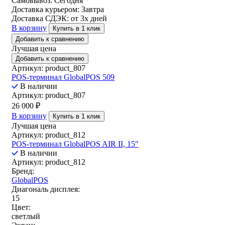
Самовывоз:
Сегодня
Доставка курьером:
Завтра
Доставка СДЭК:
от 3х дней
В корзину
Купить в 1 клик
Добавить к сравнению
Лучшая цена
Добавить к сравнению
Артикул: product_807
POS-терминал GlobalPOS 509
В наличии
Артикул: product_807
26 000
₽
В корзину
Купить в 1 клик
Лучшая цена
Артикул: product_812
POS-терминал GlobalPOS AIR II, 15″
В наличии
Артикул: product_812
Бренд:
GlobalPOS
Диагональ дисплея:
15
Цвет:
светлый