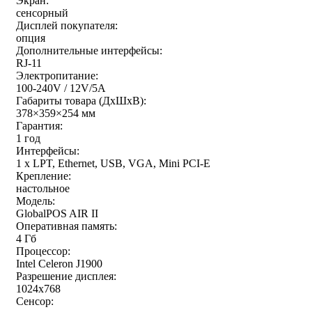
Экран:
сенсорный
Дисплей покупателя:
опция
Дополнительные интерфейсы:
RJ-11
Электропитание:
100-240V / 12V/5A
Габариты товара (ДxШxВ):
378×359×254 мм
Гарантия:
1 год
Интерфейсы:
1 x LPT, Ethernet, USB, VGA, Mini PCI-E
Крепление:
настольное
Модель:
GlobalPOS AIR II
Оперативная память:
4 Гб
Процессор:
Intel Celeron J1900
Разрешение дисплея:
1024x768
Сенсор: