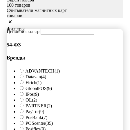
160 товаров
Считыватели магнитных карт
товаров
Фильтры
Ценовой фильтр
54-ФЗ
Бренды
ADVANTECH
(1)
Datavan
(4)
Firich
(1)
GlobalPOS
(9)
IPos
(9)
OL
(2)
PARTNER
(2)
PayTor
(9)
PosBank
(7)
POScenter
(35)
Posiflex
(9)