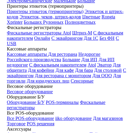
Электромеханические
Маленькие
Большие
Принтеры этикеток (термопринтеры)
Принтеры этикеток (термопринтеры)
Этикеток и штрих-
кодов
Этикеток, чеков, штрих-кодов
Цветные
Rongta
Xprinter
Больших
Рулонных
Полноцветных
Фискальные регистраторы
Фискальные регистраторы
Atol
Штрих-М
С фискальным
накопителем
Онлайн
С эквайрингом
Для 1С
Без ФН
С
USB
Кассовые аппараты
Кассовые аппараты
Для ресторана
Недорогие
Российского производства
Большие
Для ИП
Для ИП
недорогие
С фискальным накопителем
Atol
Эватор
Для
общепита
Для кофейни
Для кафе
Для бара
Для столовой
С
эквайрингом
Для ресторана с монитором
Для ООО
Для
торговли
Для юридческих лиц
Сенсорные
Весовое оборудование
Весовое оборудование
Оборудование Б/У
Оборудование Б/У
POS-терминалы
Фискальные
регистраторы
Все POS-оборудование
Все POS-оборудование
iiko оборудование
Для магазинов
Торговое
POS решения
Аксессуары