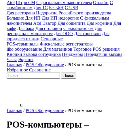
Atol
Штрих-М
С фискальным накопителем
Онлайн
С
эквайрингом
Для 1С
Без ФН
С USB
Для ресторана
Недорогие
Российского производства
Большие
Для ИП
Для ИП недорогие
С фискальным
накопителем
Atol
Эватор
Для общепита
Для кофейни
Для
кафе
Для бара
Для столовой
С эквайрингом
Для
ресторана с монитором
Для ООО
Для торговли
Для
юридческих лиц
Сенсорные
POS-терминалы
Фискальные регистраторы
iiko оборудование
Для магазинов
Торговое
POS решения
Кнопки вызова сотрудника
Пейджеры
Передатчик вызова
Часы
Экраны
Главная
/
POS Оборудование
/
POS компьютеры
Избранное
Сравнение
Найти:
0
Главная
/
POS Оборудование
/
POS компьютеры
POS-компьютеры –