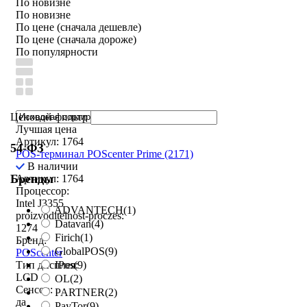
По новизне
По новизне
По цене (сначала дешевле)
По цене (сначала дороже)
По популярности
Ценовой фильтр
Лучшая цена
Артикул: 1764
54-ФЗ
POS-терминал POScenter Prime (2171)
В наличии
Бренды
Артикул: 1764
Процессор:
Intel J3355
ADVANTECH
(1)
proizvoditelnost-proczes:
Datavan
(4)
1274
Firich
(1)
Бренд:
GlobalPOS
(9)
POScenter
IPos
(9)
Тип дисплея:
LCD
OL
(2)
Сенсор:
PARTNER
(2)
да
PayTor
(9)