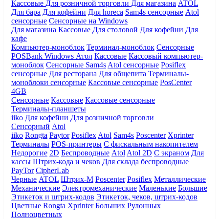
Кассовые
Для розничной торговли
Для магазина
ATOL
Для бара
Для кофейни
Для horeca
Sam4s сенсорные
Atol
сенсорные
Сенсорные на Windows
Для магазина
Кассовые
Для столовой
Для кофейни
Для
кафе
Компьютер-моноблок
Терминал-моноблок
Сенсорные
POSBank
Windows
Атол
Кассовые
Кассовый компьютер-
моноблок
Сенсорные Sam4s
Atol сенсорные
Posiflex
сенсорные
Для ресторана
Для общепита
Терминалы-
моноблоки сенсорные
Кассовые сенсорные
PosCenter
4GB
Сенсорные
Кассовые
Кассовые сенсорные
Терминалы-планшеты
iiko
Для кофейни
Для розничной торговли
Сенсорный
Atol
iiko
Rongta
Paytor
Posiflex
Atol
Sam4s
Poscenter
Xprinter
Терминалы
POS-принтеры
С фискальным накопителем
Недорогие
2D
Беспроводные
Atol
Atol 2D
С экраном
Для
кассы
Штрих-кода и чеков
Для склада беспроводные
PayTor
CipherLab
Черные
ATOL
Штрих-М
Poscenter
Posiflex
Металлические
Механические
Электромеханические
Маленькие
Большие
Этикеток и штрих-кодов
Этикеток, чеков, штрих-кодов
Цветные
Rongta
Xprinter
Больших
Рулонных
Полноцветных