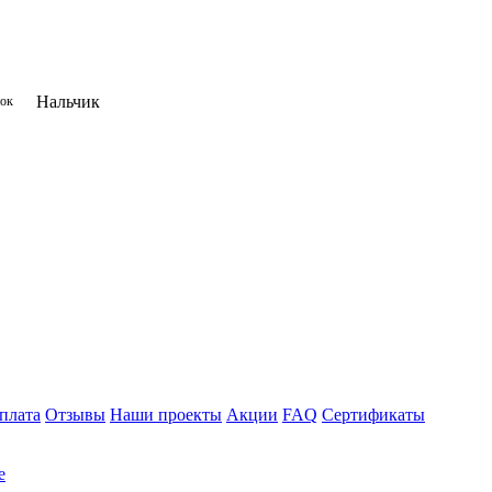
Нальчик
нок
плата
Отзывы
Наши проекты
Акции
FAQ
Сертификаты
е