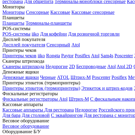
ресторана
Для общепита
Терминалы-моноблоки сенсорные
Кас
Мониторы
Мониторы
Сенсорные
Кассовые
Кассовые сенсорные
Планшеты
Планшеты
Терминалы-планшеты
POS-системы
POS-системы
iiko
Для кофейни
Для розничной торговли
Дисплей покупателя
Дисплей покупателя
Сенсорный
Atol
Принтеры чеков
Принтеры чеков
iiko
Rongta
Paytor
Posiflex
Atol
Sam4s
Poscenter
Сканеры штрихкода
Сканеры штрихкода
Недорогие
2D
Беспроводные
Atol
Atol 2D
Денежные ящики
Денежные ящики
Черные
ATOL
Штрих-М
Poscenter
Posiflex
Ме
Принтеры этикеток (термопринтеры)
Принтеры этикеток (термопринтеры)
Этикеток и штрих-кодов
Фискальные регистраторы
Фискальные регистраторы
Atol
Штрих-М
С фискальным накоп
Кассовые аппараты
Кассовые аппараты
Для ресторана
Недорогие
Российского про
Для бара
Для столовой
С эквайрингом
Для ресторана с монито
Весовое оборудование
Весовое оборудование
Оборудование Б/У