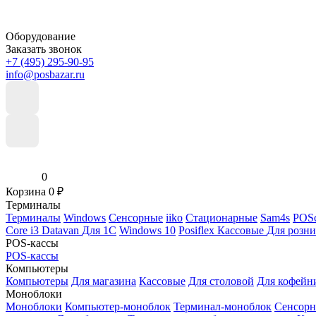
Оборудование
Заказать звонок
+7 (495) 295-90-95
info@posbazar.ru
0
Корзина
0
₽
Терминалы
Терминалы
Windows
Сенсорные
iiko
Стационарные
Sam4s
POSc
Core i3
Datavan
Для 1С
Windows 10
Posiflex
Кассовые
Для розн
POS-кассы
POS-кассы
Компьютеры
Компьютеры
Для магазина
Кассовые
Для столовой
Для кофейн
Моноблоки
Моноблоки
Компьютер-моноблок
Терминал-моноблок
Сенсор