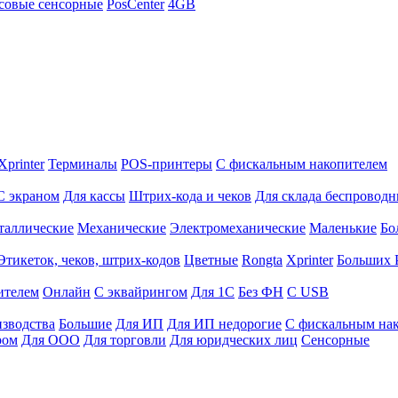
совые сенсорные
PosCenter
4GB
Xprinter
Терминалы
POS-принтеры
С фискальным накопителем
С экраном
Для кассы
Штрих-кода и чеков
Для склада беспровод
таллические
Механические
Электромеханические
Маленькие
Бо
Этикеток, чеков, штрих-кодов
Цветные
Rongta
Xprinter
Больших
ителем
Онлайн
С эквайрингом
Для 1С
Без ФН
С USB
изводства
Большие
Для ИП
Для ИП недорогие
С фискальным на
ром
Для ООО
Для торговли
Для юридческих лиц
Сенсорные