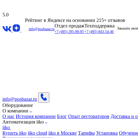
5.0
Рейтинг в Яндексе
на основании 215+ отзывов
Отдел продаж
Техподдержка
Заказать зво
info@posbazar.ru
+7 (495) 295-90-95
+7 (495) 843-54-46
info@posbazar.ru
Оборудование
О компании
О нас
История компании
Блог
Опыт рестораторов
Доставка и о
Автоматизация iiko
iiko
Купить iiko
iiko cloud
iiko в Москве
Тарифы
Установка
Обучени