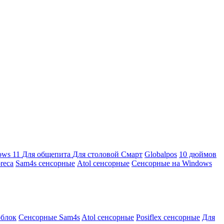
ows 11
Для общепита
Для столовой
Смарт
Globalpos
10 дюймов
reca
Sam4s сенсорные
Atol сенсорные
Сенсорные на Windows
облок
Сенсорные Sam4s
Atol сенсорные
Posiflex сенсорные
Для