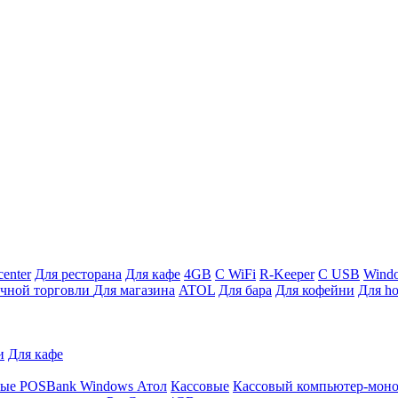
enter
Для ресторана
Для кафе
4GB
С WiFi
R-Keeper
С USB
Wind
ичной торговли
Для магазина
ATOL
Для бара
Для кофейни
Для ho
и
Для кафе
ные
POSBank
Windows
Атол
Кассовые
Кассовый компьютер-мон