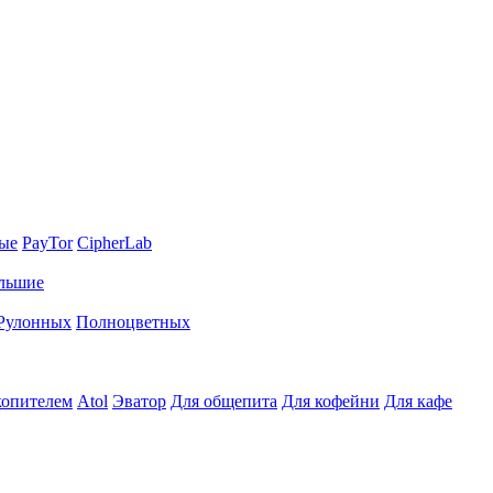
ные
PayTor
CipherLab
льшие
Рулонных
Полноцветных
копителем
Atol
Эватор
Для общепита
Для кофейни
Для кафе