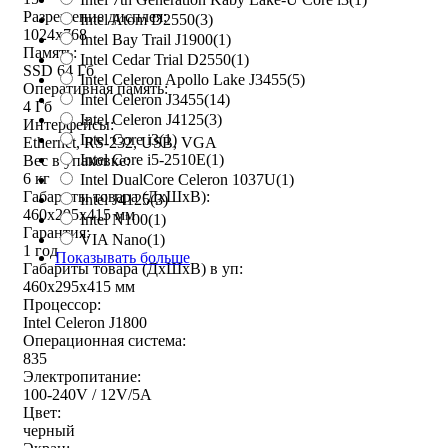
Разрешение дисплея:
Intel Atom D2550
(3)
1024x768
Intel Bay Trail J1900
(1)
Память:
Intel Cedar Trial D2550
(1)
SSD 64 Гб
Intel Celeron Apollo Lake J3455
(5)
Оперативная память:
Intel Celeron J3455
(14)
4 Гб
Intel Celeron J4125
(3)
Интерфейсы:
Intel Core i3
(1)
Ethernet, RS-232, USB, VGA
Intel Core i5-2510E
(1)
Вес в упаковке:
6 кг
Intel DualCore Celeron 1037U
(1)
Габариты товара (ДxШxВ):
Intel J4125
(3)
460x295x415 мм
Intel N100
(1)
Гарантия:
VIA Nano
(1)
1 год
Показывать больше
Габариты товара (ДxШxВ) в уп:
460x295x415 мм
Процессор:
Intel Celeron J1800
Операционная система:
835
Электропитание:
100-240V / 12V/5A
Цвет:
черный