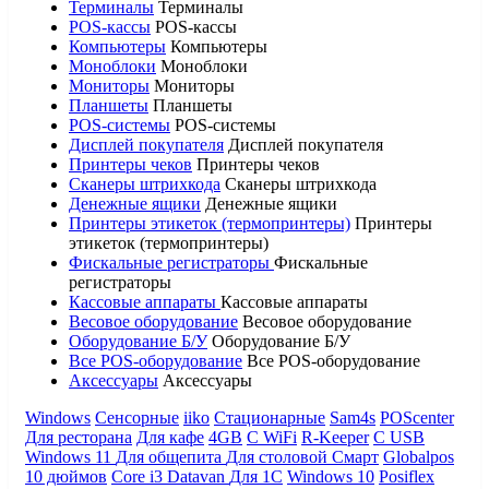
Терминалы
Терминалы
POS-кассы
POS-кассы
Компьютеры
Компьютеры
Моноблоки
Моноблоки
Мониторы
Мониторы
Планшеты
Планшеты
POS-системы
POS-системы
Дисплей покупателя
Дисплей покупателя
Принтеры чеков
Принтеры чеков
Сканеры штрихкода
Сканеры штрихкода
Денежные ящики
Денежные ящики
Принтеры этикеток (термопринтеры)
Принтеры
этикеток (термопринтеры)
Фискальные регистраторы
Фискальные
регистраторы
Кассовые аппараты
Кассовые аппараты
Весовое оборудование
Весовое оборудование
Оборудование Б/У
Оборудование Б/У
Все POS-оборудование
Все POS-оборудование
Аксессуары
Аксессуары
Windows
Сенсорные
iiko
Стационарные
Sam4s
POScenter
Для ресторана
Для кафе
4GB
С WiFi
R-Keeper
С USB
Windows 11
Для общепита
Для столовой
Смарт
Globalpos
10 дюймов
Core i3
Datavan
Для 1С
Windows 10
Posiflex