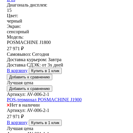
Диагональ дисплея:
15
Цвет:
черный
Экран:
сенсорный
Модель:
POSMACHINE J1800
27 971
₽
Самовывоз:
Сегодня
Доставка курьером:
Завтра
Доставка СДЭК:
от 3х дней
В корзину
Купить в 1 клик
Добавить к сравнению
Лучшая цена
Добавить к сравнению
Артикул: AV-006-2-1
POS-терминал POSMACHINE J1900
Нет в наличии
Артикул: AV-006-2-1
27 971
₽
В корзину
Купить в 1 клик
Лучшая цена