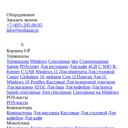
Оборудование
Заказать звонок
+7 (495) 295-90-95
info@posbazar.ru
0
Корзина
0
₽
Терминалы
Терминалы
Windows
Сенсорные
iiko
Стационарные
Sam4s
POScenter
Для ресторана
Для кафе
4GB
С WiFi
R-
Keeper
С USB
Windows 11
Для общепита
Для столовой
Смарт
Globalpos
10 дюймов
Core i3
Datavan
Для 1С
Windows 10
Posiflex
Кассовые
Для розничной торговли
Для магазина
ATOL
Для бара
Для кофейни
Для horeca
Sam4s сенсорные
Atol сенсорные
Сенсорные на Windows
POS-кассы
POS-кассы
Компьютеры
Компьютеры
Для магазина
Кассовые
Для столовой
Для
кофейни
Для кафе
Моноблоки