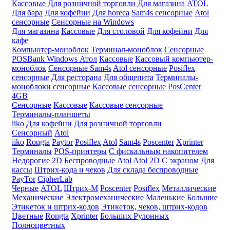
Кассовые
Для розничной торговли
Для магазина
ATOL
Для бара
Для кофейни
Для horeca
Sam4s сенсорные
Atol
сенсорные
Сенсорные на Windows
Для магазина
Кассовые
Для столовой
Для кофейни
Для
кафе
Компьютер-моноблок
Терминал-моноблок
Сенсорные
POSBank
Windows
Атол
Кассовые
Кассовый компьютер-
моноблок
Сенсорные Sam4s
Atol сенсорные
Posiflex
сенсорные
Для ресторана
Для общепита
Терминалы-
моноблоки сенсорные
Кассовые сенсорные
PosCenter
4GB
Сенсорные
Кассовые
Кассовые сенсорные
Терминалы-планшеты
iiko
Для кофейни
Для розничной торговли
Сенсорный
Atol
iiko
Rongta
Paytor
Posiflex
Atol
Sam4s
Poscenter
Xprinter
Терминалы
POS-принтеры
С фискальным накопителем
Недорогие
2D
Беспроводные
Atol
Atol 2D
С экраном
Для
кассы
Штрих-кода и чеков
Для склада беспроводные
PayTor
CipherLab
Черные
ATOL
Штрих-М
Poscenter
Posiflex
Металлические
Механические
Электромеханические
Маленькие
Большие
Этикеток и штрих-кодов
Этикеток, чеков, штрих-кодов
Цветные
Rongta
Xprinter
Больших
Рулонных
Полноцветных