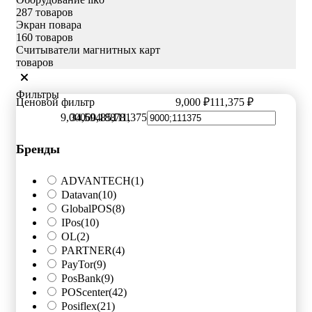
287 товаров
Экран повара
160 товаров
Считыватели магнитных карт
товаров
Фильтры
Ценовой фильтр
9,000 ₽
111,375 ₽
9,000
34,594
60,188
85,781
111,375
Бренды
ADVANTECH
(1)
Datavan
(10)
GlobalPOS
(8)
IPos
(10)
OL
(2)
PARTNER
(4)
PayTor
(9)
PosBank
(9)
POScenter
(42)
Posiflex
(21)