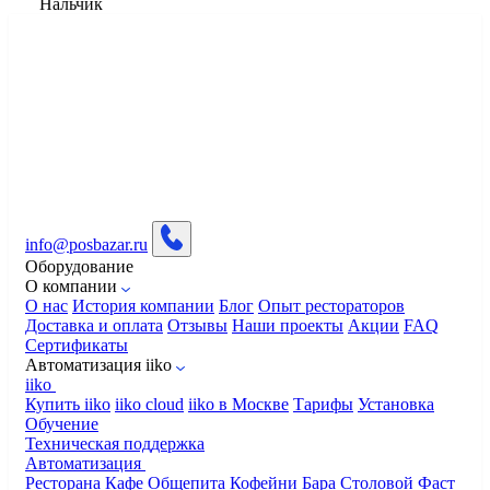
Нальчик
info@posbazar.ru
Оборудование
О компании
О нас
История компании
Блог
Опыт рестораторов
Доставка и оплата
Отзывы
Наши проекты
Акции
FAQ
Сертификаты
Автоматизация iiko
iiko
Купить iiko
iiko cloud
iiko в Москве
Тарифы
Установка
Обучение
Техническая поддержка
Автоматизация
Ресторана
Кафе
Общепита
Кофейни
Бара
Столовой
Фаст