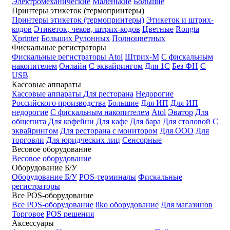
Электромеханические
Маленькие
Большие
Принтеры этикеток (термопринтеры)
Принтеры этикеток (термопринтеры)
Этикеток и штрих-
кодов
Этикеток, чеков, штрих-кодов
Цветные
Rongta
Xprinter
Больших
Рулонных
Полноцветных
Фискальные регистраторы
Фискальные регистраторы
Atol
Штрих-М
С фискальным
накопителем
Онлайн
С эквайрингом
Для 1С
Без ФН
С
USB
Кассовые аппараты
Кассовые аппараты
Для ресторана
Недорогие
Российского производства
Большие
Для ИП
Для ИП
недорогие
С фискальным накопителем
Atol
Эватор
Для
общепита
Для кофейни
Для кафе
Для бара
Для столовой
С
эквайрингом
Для ресторана с монитором
Для ООО
Для
торговли
Для юридческих лиц
Сенсорные
Весовое оборудование
Весовое оборудование
Оборудование Б/У
Оборудование Б/У
POS-терминалы
Фискальные
регистраторы
Все POS-оборудование
Все POS-оборудование
iiko оборудование
Для магазинов
Торговое
POS решения
Аксессуары