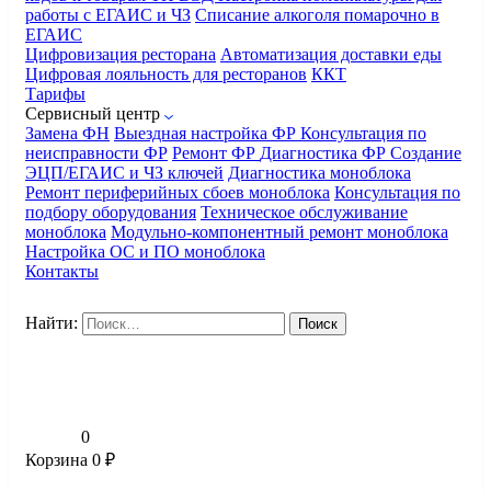
работы с ЕГАИС и ЧЗ
Списание алкоголя помарочно в
ЕГАИС
Цифровизация ресторана
Автоматизация доставки еды
Цифровая лояльность для ресторанов
ККТ
Тарифы
Сервисный центр
Замена ФН
Выездная настройка ФР
Консультация по
неисправности ФР
Ремонт ФР
Диагностика ФР
Создание
ЭЦП/ЕГАИС и ЧЗ ключей
Диагностика моноблока
Ремонт периферийных сбоев моноблока
Консультация по
подбору оборудования
Техническое обслуживание
моноблока
Модульно-компонентный ремонт моноблока
Настройка ОС и ПО моноблока
Контакты
Найти:
0
Корзина
0
₽