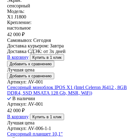
Экран:
сенсорный
Модель:
X1 J1800
Крепление:
настольное
42 000
₽
Самовывоз:
Сегодня
Доставка курьером:
Завтра
Доставка СДЭК:
от 3х дней
В корзину
Купить в 1 клик
Добавить к сравнению
Лучшая цена
Добавить к сравнению
Артикул: AV-001
Сенсорный моноблок IPOS X1 (Intel Celeron J6412 , 8GB
DDR4, SSD MSATA 128 Gb, MSR, WiFi)
В наличии
Артикул: AV-001
42 000
₽
В корзину
Купить в 1 клик
Лучшая цена
Артикул: AV-006-1-1
Сенсорный планшет 10,1″