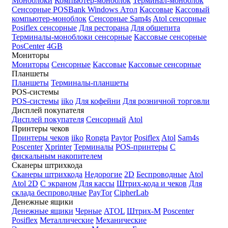
Моноблоки
Компьютер-моноблок
Терминал-моноблок
Сенсорные
POSBank
Windows
Атол
Кассовые
Кассовый
компьютер-моноблок
Сенсорные Sam4s
Atol сенсорные
Posiflex сенсорные
Для ресторана
Для общепита
Терминалы-моноблоки сенсорные
Кассовые сенсорные
PosCenter
4GB
Мониторы
Мониторы
Сенсорные
Кассовые
Кассовые сенсорные
Планшеты
Планшеты
Терминалы-планшеты
POS-системы
POS-системы
iiko
Для кофейни
Для розничной торговли
Дисплей покупателя
Дисплей покупателя
Сенсорный
Atol
Принтеры чеков
Принтеры чеков
iiko
Rongta
Paytor
Posiflex
Atol
Sam4s
Poscenter
Xprinter
Терминалы
POS-принтеры
С
фискальным накопителем
Сканеры штрихкода
Сканеры штрихкода
Недорогие
2D
Беспроводные
Atol
Atol 2D
С экраном
Для кассы
Штрих-кода и чеков
Для
склада беспроводные
PayTor
CipherLab
Денежные ящики
Денежные ящики
Черные
ATOL
Штрих-М
Poscenter
Posiflex
Металлические
Механические