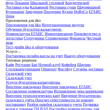
фуда
Пекарни
Школьной столовой
Кондитерской
Доставки еды
Кальянной
Ресторана суши
Шаурмишной
Кулинарии
Заведения
Пиццерии
Кухни
HoReCa
ЕГАИС
Цена
Приложения для iiko
Приложения для iiko
Интеграционные модули
Обучение бухгалтер-калькулятор
Номенклатура
ЕГАИС
Инвентаризация
Производство и
логистика
Сотрудники
Справочники
Финансы
Честный
знак
Тест-драйв iiko и оборудования
Услуги
Постановка онлайн-кассы на учет
Выкуп оборудования
Типовые решения
Кафе
Ресторан
Бар
Ночной клуб
Кофейня
Шаурма
Столовая/кулинария
Общепит
Фастфуд
Службы доставки
Складской учет
Складской учет
Услуги бухгалтера-калькулятора
Внесение накладных
Внесение накладных ЕГАИС
Составление номенклатуры
Исправление чека коррекции
Внесение технологических карт
Введение бухгалтерско-
складского учёта
Просчет себестоимости по новому
поставщику
Разбор ошибок складского учета
Подвязка
кодов к товарам ТН ВЭД
Настройка номенклатуры для