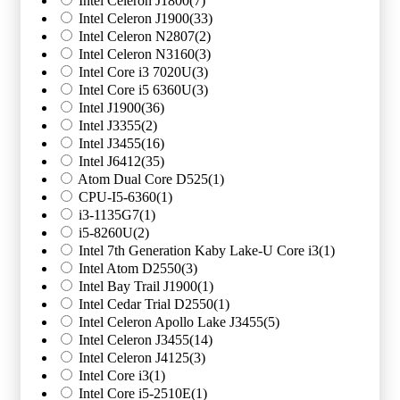
Intel Celeron J1800
(7)
Intel Celeron J1900
(33)
Intel Celeron N2807
(2)
Intel Celeron N3160
(3)
Intel Core i3 7020U
(3)
Intel Core i5 6360U
(3)
Intel J1900
(36)
Intel J3355
(2)
Intel J3455
(16)
Intel J6412
(35)
Atom Dual Core D525
(1)
CPU-I5-6360
(1)
i3-1135G7
(1)
i5-8260U
(2)
Intel 7th Generation Kaby Lake-U Core i3
(1)
Intel Atom D2550
(3)
Intel Bay Trail J1900
(1)
Intel Cedar Trial D2550
(1)
Intel Celeron Apollo Lake J3455
(5)
Intel Celeron J3455
(14)
Intel Celeron J4125
(3)
Intel Core i3
(1)
Intel Core i5-2510E
(1)