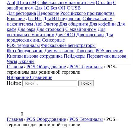
Atol
Штрих-М
С фискальным накопителем
Онлайн
С
эквайрингом
Для 1С
Без ФН
С USB
Для ресторана
Недорогие
Российского производства
Большие
Для ИП
Для ИП недорогие
С фискальным
накопителем
Atol
Эватор
Для общепита
Для кофейни
Для
кафе
Для бара
Для столовой
С эквайрингом
Для
ресторана с монитором
Для ООО
Для торговли
Для
юридческих лиц
Сенсорные
POS-терминалы
Фискальные регистраторы
iiko оборудование
Для магазинов
Торговое
POS решения
Кнопки вызова сотрудника
Пейджеры
Передатчик вызова
Часы
Экраны
Главная
/
POS Оборудование
/
POS Терминалы
/
POS-
терминалы для розничной торговли
Избранное
Сравнение
Найти:
0
Главная
/
POS Оборудование
/
POS Терминалы
/
POS-
терминалы для розничной торговли