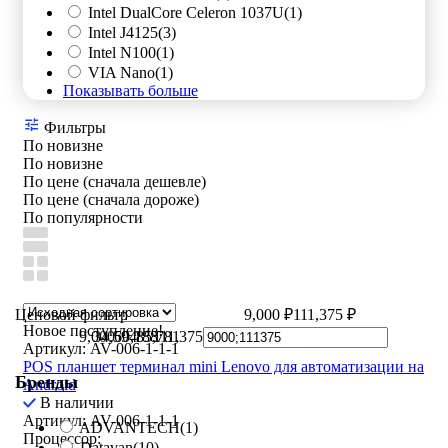
Intel DualCore Celeron 1037U
(1)
Intel J4125
(3)
Intel N100
(1)
VIA Nano
(1)
Показывать больше
Фильтры
По новизне
По новизне
По цене (сначала дешевле)
По цене (сначала дороже)
По популярности
Ценовой фильтр
9,000 ₽
111,375 ₽
Новое поступление!
9,000
34,594
60,188
85,781
111,375
Артикул: AV-006-1-1-1
POS планшет терминал mini Lenovo для автоматизации на
Бренды
Android
В наличии
Артикул: AV-006-1-1-1
ADVANTECH
(1)
Процессор:
Datavan
(10)