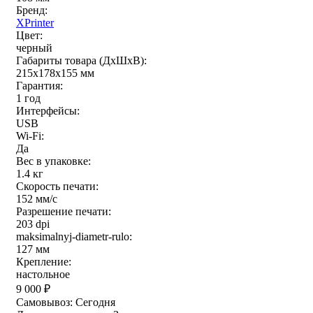
Бренд:
XPrinter
Цвет:
черный
Габариты товара (ДxШxВ):
215х178х155 мм
Гарантия:
1 год
Интерфейсы:
USB
Wi-Fi:
Да
Вес в упаковке:
1.4 кг
Скорость печати:
152 мм/с
Разрешение печати:
203 dpi
maksimalnyj-diametr-rulo:
127 мм
Крепление:
настольное
9 000
₽
Самовывоз:
Сегодня