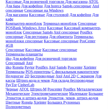
Кассовые
Для розничной торговли
Для магазина
ATOL
Для бара
Для кофейни
Для horeca
Sam4s сенсорные
Atol
сенсорные
Сенсорные на Windows
Для магазина
Кассовые
Для столовой
Для кофейни
Для
кафе
Компьютер-моноблок
Терминал-моноблок
Сенсорные
POSBank
Windows
Атол
Кассовые
Кассовый компьютер-
моноблок
Сенсорные Sam4s
Atol сенсорные
Posiflex
сенсорные
Для ресторана
Для общепита
Терминалы-
моноблоки сенсорные
Кассовые сенсорные
PosCenter
4GB
Сенсорные
Кассовые
Кассовые сенсорные
Терминалы-планшеты
iiko
Для кофейни
Для розничной торговли
Сенсорный
Atol
iiko
Rongta
Paytor
Posiflex
Atol
Sam4s
Poscenter
Xprinter
Терминалы
POS-принтеры
С фискальным накопителем
Недорогие
2D
Беспроводные
Atol
Atol 2D
С экраном
Для
кассы
Штрих-кода и чеков
Для склада беспроводные
PayTor
CipherLab
Черные
ATOL
Штрих-М
Poscenter
Posiflex
Металлические
Механические
Электромеханические
Маленькие
Большие
Этикеток и штрих-кодов
Этикеток, чеков, штрих-кодов
Цветные
Rongta
Xprinter
Больших
Рулонных
Полноцветных