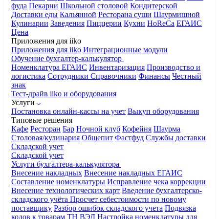
фуда
Пекарни
Школьной столовой
Кондитерской
Доставки еды
Кальянной
Ресторана суши
Шаурмишной
Кулинарии
Заведения
Пиццерии
Кухни
HoReCa
ЕГАИС
Цена
Приложения для iiko
Приложения для iiko
Интеграционные модули
Обучение бухгалтер-калькулятор
Номенклатура
ЕГАИС
Инвентаризация
Производство и
логистика
Сотрудники
Справочники
Финансы
Честный
знак
Тест-драйв iiko и оборудования
Услуги
Постановка онлайн-кассы на учет
Выкуп оборудования
Типовые решения
Кафе
Ресторан
Бар
Ночной клуб
Кофейня
Шаурма
Столовая/кулинария
Общепит
Фастфуд
Службы доставки
Складской учет
Складской учет
Услуги бухгалтера-калькулятора
Внесение накладных
Внесение накладных ЕГАИС
Составление номенклатуры
Исправление чека коррекции
Внесение технологических карт
Введение бухгалтерско-
складского учёта
Просчет себестоимости по новому
поставщику
Разбор ошибок складского учета
Подвязка
кодов к товарам ТН ВЭД
Настройка номенклатуры для