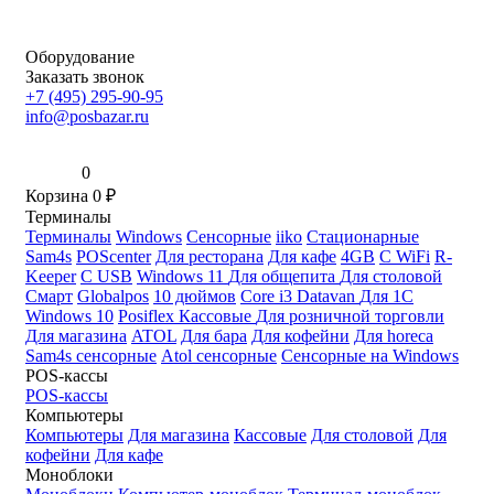
Оборудование
Заказать звонок
+7 (495) 295-90-95
info@posbazar.ru
0
Корзина
0
₽
Терминалы
Терминалы
Windows
Сенсорные
iiko
Стационарные
Sam4s
POScenter
Для ресторана
Для кафе
4GB
С WiFi
R-
Keeper
С USB
Windows 11
Для общепита
Для столовой
Смарт
Globalpos
10 дюймов
Core i3
Datavan
Для 1С
Windows 10
Posiflex
Кассовые
Для розничной торговли
Для магазина
ATOL
Для бара
Для кофейни
Для horeca
Sam4s сенсорные
Atol сенсорные
Сенсорные на Windows
POS-кассы
POS-кассы
Компьютеры
Компьютеры
Для магазина
Кассовые
Для столовой
Для
кофейни
Для кафе
Моноблоки