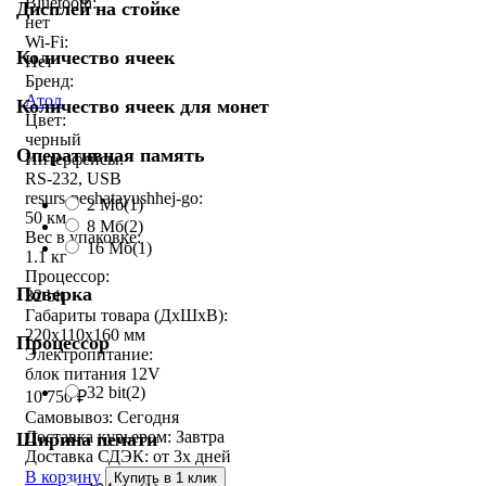
Bluetooth:
Дисплей на стойке
нет
Wi-Fi:
Количество ячеек
Нет
Бренд:
Атол
Количество ячеек для монет
Цвет:
черный
Оперативная память
Интерфейсы:
RS-232, USB
resurs-pechatayushhej-go:
2 Мб
(1)
50 км
8 Мб
(2)
Вес в упаковке:
16 Мб
(1)
1.1 кг
Процессор:
Поверка
32 bit
Габариты товара (ДxШxВ):
220x110x160 мм
Процессор
Электропитание:
блок питания 12V
32 bit
(2)
10 750
₽
Самовывоз:
Сегодня
Доставка курьером:
Завтра
Ширина печати
Доставка СДЭК:
от 3х дней
В корзину
Купить в 1 клик