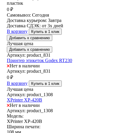
пластик
0
₽
Самовывоз:
Сегодня
Доставка курьером:
Завтра
Доставка СДЭК:
от 3х дней
В корзину
Купить в 1 клик
Добавить к сравнению
Лучшая цена
Добавить к сравнению
Артикул: product_831
Принтер этикеток Godex RT230
Нет в наличии
Артикул: product_831
0
₽
В корзину
Купить в 1 клик
Лучшая цена
Артикул: product_1308
XPrinter XP-420B
Нет в наличии
Артикул: product_1308
Модель:
XPrinter XP-420B
Ширина печати:
108 мм