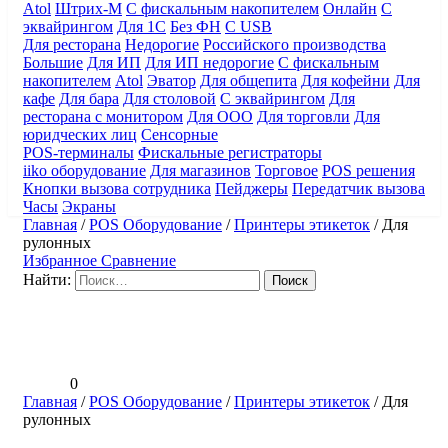
Atol
Штрих-М
С фискальным накопителем
Онлайн
С
эквайрингом
Для 1С
Без ФН
С USB
Для ресторана
Недорогие
Российского производства
Большие
Для ИП
Для ИП недорогие
С фискальным
накопителем
Atol
Эватор
Для общепита
Для кофейни
Для
кафе
Для бара
Для столовой
С эквайрингом
Для
ресторана с монитором
Для ООО
Для торговли
Для
юридческих лиц
Сенсорные
POS-терминалы
Фискальные регистраторы
iiko оборудование
Для магазинов
Торговое
POS решения
Кнопки вызова сотрудника
Пейджеры
Передатчик вызова
Часы
Экраны
Главная
/
POS Оборудование
/
Принтеры этикеток
/
Для
рулонных
Избранное
Сравнение
Найти:
0
Главная
/
POS Оборудование
/
Принтеры этикеток
/
Для
рулонных