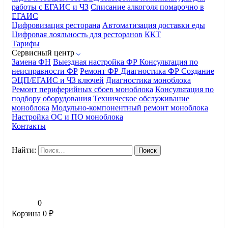
работы с ЕГАИС и ЧЗ
Списание алкоголя помарочно в
ЕГАИС
Цифровизация ресторана
Автоматизация доставки еды
Цифровая лояльность для ресторанов
ККТ
Тарифы
Сервисный центр
Замена ФН
Выездная настройка ФР
Консультация по
неисправности ФР
Ремонт ФР
Диагностика ФР
Создание
ЭЦП/ЕГАИС и ЧЗ ключей
Диагностика моноблока
Ремонт периферийных сбоев моноблока
Консультация по
подбору оборудования
Техническое обслуживание
моноблока
Модульно-компонентный ремонт моноблока
Настройка ОС и ПО моноблока
Контакты
Найти:
0
Корзина
0
₽