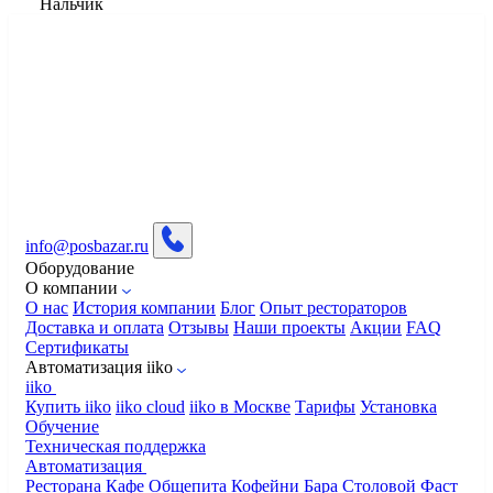
Нальчик
info@posbazar.ru
Оборудование
О компании
О нас
История компании
Блог
Опыт рестораторов
Доставка и оплата
Отзывы
Наши проекты
Акции
FAQ
Сертификаты
Автоматизация iiko
iiko
Купить iiko
iiko cloud
iiko в Москве
Тарифы
Установка
Обучение
Техническая поддержка
Автоматизация
Ресторана
Кафе
Общепита
Кофейни
Бара
Столовой
Фаст