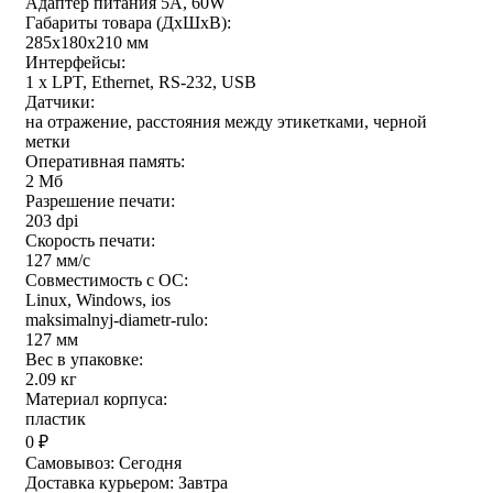
Адаптер питания 5А, 60W
Габариты товара (ДxШxВ):
285х180х210 мм
Интерфейсы:
1 x LPT, Ethernet, RS-232, USB
Датчики:
на отражение, расстояния между этикетками, черной
метки
Оперативная память:
2 Мб
Разрешение печати:
203 dpi
Скорость печати:
127 мм/с
Совместимость с ОС:
Linux, Windows, ios
maksimalnyj-diametr-rulo:
127 мм
Вес в упаковке:
2.09 кг
Материал корпуса:
пластик
0
₽
Самовывоз:
Сегодня
Доставка курьером:
Завтра