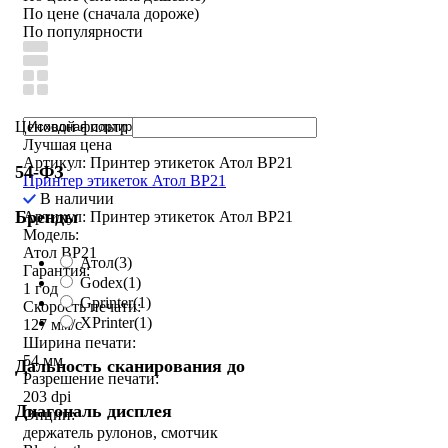
По цене (сначала дороже)
По популярности
Ценовой фильтр
Лучшая цена
Артикул: Принтер этикеток Атол BP21
54-ФЗ
Принтер этикеток Атол BP21
В наличии
Бренды
Артикул: Принтер этикеток Атол BP21
Модель:
Атол BP21
Атол
(3)
Гарантия:
Godex
(1)
1 год
Gprinter
(1)
Скорость печати:
XPrinter
(1)
127 мм/с
Ширина печати:
54 мм
Дальность сканирования до
Разрешение печати:
203 dpi
Диагональ дисплея
Опции:
держатель рулонов, смотчик