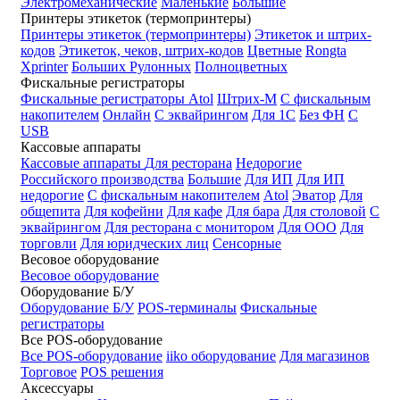
Электромеханические
Маленькие
Большие
Принтеры этикеток (термопринтеры)
Принтеры этикеток (термопринтеры)
Этикеток и штрих-
кодов
Этикеток, чеков, штрих-кодов
Цветные
Rongta
Xprinter
Больших
Рулонных
Полноцветных
Фискальные регистраторы
Фискальные регистраторы
Atol
Штрих-М
С фискальным
накопителем
Онлайн
С эквайрингом
Для 1С
Без ФН
С
USB
Кассовые аппараты
Кассовые аппараты
Для ресторана
Недорогие
Российского производства
Большие
Для ИП
Для ИП
недорогие
С фискальным накопителем
Atol
Эватор
Для
общепита
Для кофейни
Для кафе
Для бара
Для столовой
С
эквайрингом
Для ресторана с монитором
Для ООО
Для
торговли
Для юридческих лиц
Сенсорные
Весовое оборудование
Весовое оборудование
Оборудование Б/У
Оборудование Б/У
POS-терминалы
Фискальные
регистраторы
Все POS-оборудование
Все POS-оборудование
iiko оборудование
Для магазинов
Торговое
POS решения
Аксессуары