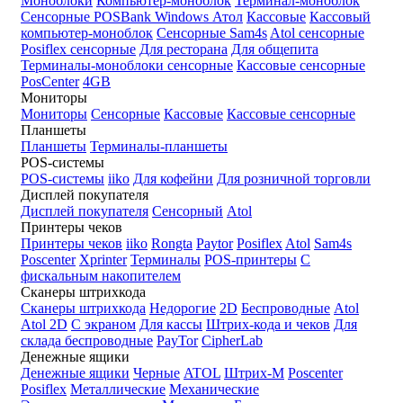
Моноблоки
Компьютер-моноблок
Терминал-моноблок
Сенсорные
POSBank
Windows
Атол
Кассовые
Кассовый
компьютер-моноблок
Сенсорные Sam4s
Atol сенсорные
Posiflex сенсорные
Для ресторана
Для общепита
Терминалы-моноблоки сенсорные
Кассовые сенсорные
PosCenter
4GB
Мониторы
Мониторы
Сенсорные
Кассовые
Кассовые сенсорные
Планшеты
Планшеты
Терминалы-планшеты
POS-системы
POS-системы
iiko
Для кофейни
Для розничной торговли
Дисплей покупателя
Дисплей покупателя
Сенсорный
Atol
Принтеры чеков
Принтеры чеков
iiko
Rongta
Paytor
Posiflex
Atol
Sam4s
Poscenter
Xprinter
Терминалы
POS-принтеры
С
фискальным накопителем
Сканеры штрихкода
Сканеры штрихкода
Недорогие
2D
Беспроводные
Atol
Atol 2D
С экраном
Для кассы
Штрих-кода и чеков
Для
склада беспроводные
PayTor
CipherLab
Денежные ящики
Денежные ящики
Черные
ATOL
Штрих-М
Poscenter
Posiflex
Металлические
Механические