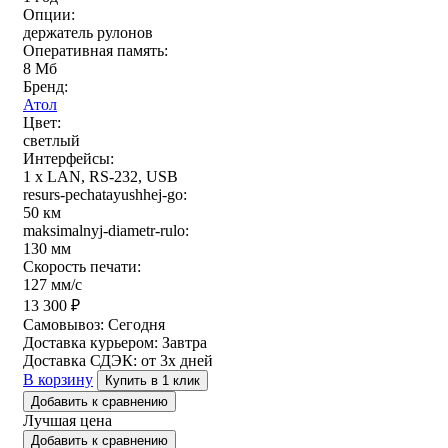
Опции:
держатель рулонов
Оперативная память:
8 Мб
Бренд:
Атол
Цвет:
светлый
Интерфейсы:
1 x LAN, RS-232, USB
resurs-pechatayushhej-go:
50 км
maksimalnyj-diametr-rulo:
130 мм
Скорость печати:
127 мм/с
13 300
₽
Самовывоз:
Сегодня
Доставка курьером:
Завтра
Доставка СДЭК:
от 3х дней
В корзину
Купить в 1 клик
Добавить к сравнению
Лучшая цена
Добавить к сравнению