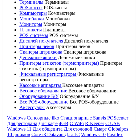
Терминалы
Терминалы
POS-кассы
POS-кассы
Компьютеры
Компьютеры
Моноблоки
Моноблоки
Мониторы
Мониторы
Планшеты
Планшеты
POS-системы
POS-системы
Дисплей покупателя
Дисплей покупателя
Принтеры чеков
Принтеры чеков
Сканеры штрихкода
Сканеры штрихкода
Денежные ящики
Денежные ящики
Принтеры этикеток (термопринтеры)
Принтеры
этикеток (термопринтеры)
Фискальные регистраторы
Фискальные
регистраторы
Кассовые аппараты
Кассовые аппараты
Весовое оборудование
Весовое оборудование
Оборудование Б/У
Оборудование Б/У
Все POS-оборудование
Все POS-оборудование
Аксессуары
Аксессуары
Windows
Сенсорные
iiko
Стационарные
Sam4s
POScenter
Для ресторана
Для кафе
4GB
С WiFi
R-Keeper
С USB
Windows 11
Для общепита
Для столовой
Смарт
Globalpos
10 дюймов
Core i3
Datavan
Для 1С
Windows 10
Posiflex