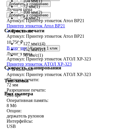
104 мм
(1)
Добавить к сравнению
72 мм
(1)
Лучшая цена
108 мм
(2)
Добавить к сравнению
54 мм
(2)
Артикул: Принтер этикеток Атол BP21
Принтер этикеток Атол BP21
Скорость печати
В наличии
Артикул: Принтер этикеток Атол BP21
10 750
₽
127 мм/с
(4)
В корзину
Купить в 1 клик
152 мм/с
(1)
Лучшая цена
70 мм/с
(1)
Артикул: Принтер этикеток АТОЛ XP-323
Принтер этикеток АТОЛ XP-323
Скорость сканирования
В наличии
Артикул: Принтер этикеток АТОЛ XP-323
Ширина печати:
Тип замка
72 мм
Разрешение печати:
Вид сканера
203 dpi
Оперативная память:
8 Мб
Опции:
держатель рулонов
Интерфейсы:
USB