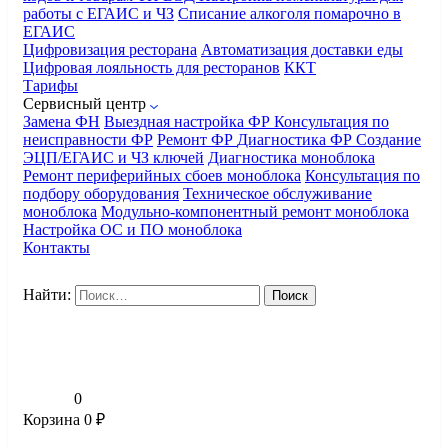
работы с ЕГАИС и ЧЗ
Списание алкоголя помарочно в
ЕГАИС
Цифровизация ресторана
Автоматизация доставки еды
Цифровая лояльность для ресторанов
ККТ
Тарифы
Сервисный центр
Замена ФН
Выездная настройка ФР
Консультация по
неисправности ФР
Ремонт ФР
Диагностика ФР
Создание
ЭЦП/ЕГАИС и ЧЗ ключей
Диагностика моноблока
Ремонт периферийных сбоев моноблока
Консультация по
подбору оборудования
Техническое обслуживание
моноблока
Модульно-компонентный ремонт моноблока
Настройка ОС и ПО моноблока
Контакты
Найти:
0
Корзина
0
₽