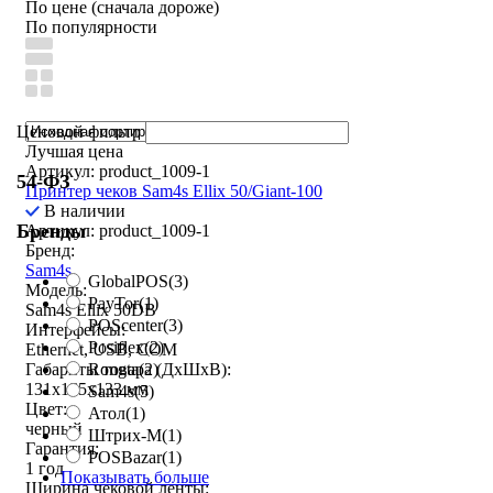
По цене (сначала дороже)
По популярности
Ценовой фильтр
Лучшая цена
Артикул: product_1009-1
54-ФЗ
Принтер чеков Sam4s Ellix 50/Giant-100
В наличии
Бренды
Артикул: product_1009-1
Бренд:
Sam4s
GlobalPOS
(3)
Модель:
PayTor
(1)
Sam4s Ellix 50DB
POScenter
(3)
Интерфейсы:
Posiflex
(2)
Ethernet, USB, COM
Rongta
(2)
Габариты товара (ДxШxВ):
131x155x133 мм
Sam4s
(5)
Цвет:
Атол
(1)
черный
Штрих-М
(1)
Гарантия:
POSBazar
(1)
1 год
Показывать больше
Ширина чековой ленты: