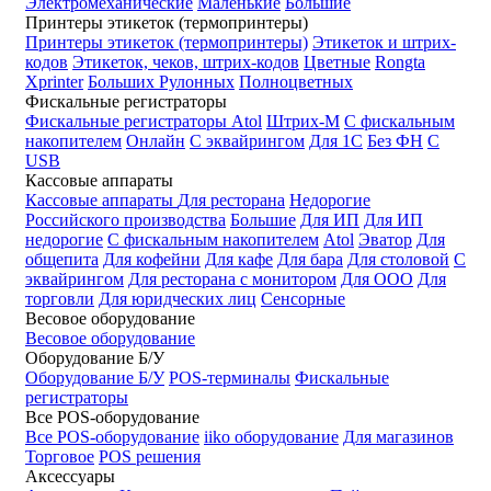
Электромеханические
Маленькие
Большие
Принтеры этикеток (термопринтеры)
Принтеры этикеток (термопринтеры)
Этикеток и штрих-
кодов
Этикеток, чеков, штрих-кодов
Цветные
Rongta
Xprinter
Больших
Рулонных
Полноцветных
Фискальные регистраторы
Фискальные регистраторы
Atol
Штрих-М
С фискальным
накопителем
Онлайн
С эквайрингом
Для 1С
Без ФН
С
USB
Кассовые аппараты
Кассовые аппараты
Для ресторана
Недорогие
Российского производства
Большие
Для ИП
Для ИП
недорогие
С фискальным накопителем
Atol
Эватор
Для
общепита
Для кофейни
Для кафе
Для бара
Для столовой
С
эквайрингом
Для ресторана с монитором
Для ООО
Для
торговли
Для юридческих лиц
Сенсорные
Весовое оборудование
Весовое оборудование
Оборудование Б/У
Оборудование Б/У
POS-терминалы
Фискальные
регистраторы
Все POS-оборудование
Все POS-оборудование
iiko оборудование
Для магазинов
Торговое
POS решения
Аксессуары