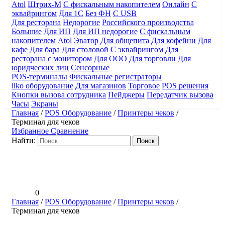
Atol
Штрих-М
С фискальным накопителем
Онлайн
С
эквайрингом
Для 1С
Без ФН
С USB
Для ресторана
Недорогие
Российского производства
Большие
Для ИП
Для ИП недорогие
С фискальным
накопителем
Atol
Эватор
Для общепита
Для кофейни
Для
кафе
Для бара
Для столовой
С эквайрингом
Для
ресторана с монитором
Для ООО
Для торговли
Для
юридческих лиц
Сенсорные
POS-терминалы
Фискальные регистраторы
iiko оборудование
Для магазинов
Торговое
POS решения
Кнопки вызова сотрудника
Пейджеры
Передатчик вызова
Часы
Экраны
Главная
/
POS Оборудование
/
Принтеры чеков
/
Терминал для чеков
Избранное
Сравнение
Найти:
0
Главная
/
POS Оборудование
/
Принтеры чеков
/
Терминал для чеков