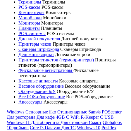
Терминалы
Терминалы
POS-кассы
POS-кассы
Компьютеры
Компьютеры
Моноблоки
Моноблоки
Мониторы
Мониторы
Планшеты
Планшеты
POS-системы
POS-системы
Дисплей покупателя
Дисплей покупателя
Принтеры чеков
Принтеры чеков
Сканеры штрихкода
Сканеры штрихкода
Денежные ящики
Денежные ящики
Принтеры этикеток (термопринтеры)
Принтеры
этикеток (термопринтеры)
Фискальные регистраторы
Фискальные
регистраторы
Кассовые аппараты
Кассовые аппараты
Весовое оборудование
Весовое оборудование
Оборудование Б/У
Оборудование Б/У
Все POS-оборудование
Все POS-оборудование
Аксессуары
Аксессуары
Windows
Сенсорные
iiko
Стационарные
Sam4s
POScenter
Для ресторана
Для кафе
4GB
С WiFi
R-Keeper
С USB
Windows 11
Для общепита
Для столовой
Смарт
Globalpos
10 дюймов
Core i3
Datavan
Для 1С
Windows 10
Posiflex