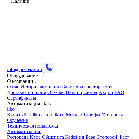
Нальчик
info@posbazar.ru
Оборудование
О компании
О нас
История компании
Блог
Опыт рестораторов
Доставка и оплата
Отзывы
Наши проекты
Акции
FAQ
Сертификаты
Автоматизация iiko
iiko
Купить iiko
iiko cloud
iiko в Москве
Тарифы
Установка
Обучение
Техническая поддержка
Автоматизация
Ресторана
Кафе
Общепита
Кофейни
Бара
Столовой
Фаст