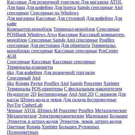
Кассовые
Для розничной торговли
Для магазина
ATOL
Для бара
Для кофейни
Для horeca
Sam4s сенсорные
Atol
сенсорные
Сенсорные на Windows
Для магазина
Кассовые
Для столовой
Для кофейни
Для
кафе
Компьютер-моноблок
Терминал-моноблок
Сенсорные
POSBank
Windows
Атол
Кассовые
Кассовый компьютер-
моноблок
Сенсорные Sam4s
Atol сенсорные
Posiflex
сенсорные
Для ресторана
Для общепита
Терминалы-
моноблоки сенсорные
Кассовые сенсорные
PosCenter
4GB
Сенсорные
Кассовые
Кассовые сенсорные
Терминалы-планшеты
iiko
Для кофейни
Для розничной торговли
Сенсорный
Atol
iiko
Rongta
Paytor
Posiflex
Atol
Sam4s
Poscenter
Xprinter
Терминалы
POS-принтеры
С фискальным накопителем
Недорогие
2D
Беспроводные
Atol
Atol 2D
С экраном
Для
кассы
Штрих-кода и чеков
Для склада беспроводные
PayTor
CipherLab
Черные
ATOL
Штрих-М
Poscenter
Posiflex
Металлические
Механические
Электромеханические
Маленькие
Большие
Этикеток и штрих-кодов
Этикеток, чеков, штрих-кодов
Цветные
Rongta
Xprinter
Больших
Рулонных
Полноцветных