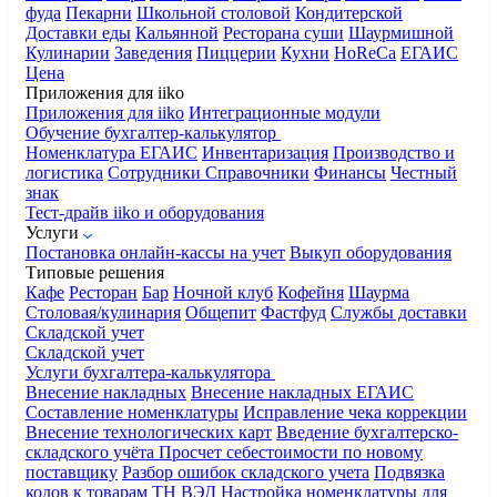
фуда
Пекарни
Школьной столовой
Кондитерской
Доставки еды
Кальянной
Ресторана суши
Шаурмишной
Кулинарии
Заведения
Пиццерии
Кухни
HoReCa
ЕГАИС
Цена
Приложения для iiko
Приложения для iiko
Интеграционные модули
Обучение бухгалтер-калькулятор
Номенклатура
ЕГАИС
Инвентаризация
Производство и
логистика
Сотрудники
Справочники
Финансы
Честный
знак
Тест-драйв iiko и оборудования
Услуги
Постановка онлайн-кассы на учет
Выкуп оборудования
Типовые решения
Кафе
Ресторан
Бар
Ночной клуб
Кофейня
Шаурма
Столовая/кулинария
Общепит
Фастфуд
Службы доставки
Складской учет
Складской учет
Услуги бухгалтера-калькулятора
Внесение накладных
Внесение накладных ЕГАИС
Составление номенклатуры
Исправление чека коррекции
Внесение технологических карт
Введение бухгалтерско-
складского учёта
Просчет себестоимости по новому
поставщику
Разбор ошибок складского учета
Подвязка
кодов к товарам ТН ВЭД
Настройка номенклатуры для