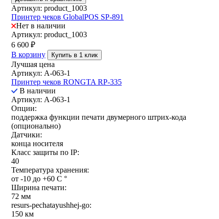
Артикул: product_1003
Принтер чеков GlobalPOS SP-891
Нет в наличии
Артикул: product_1003
6 600
₽
В корзину
Купить в 1 клик
Лучшая цена
Артикул: A-063-1
Принтер чеков RONGTA RP-335
В наличии
Артикул: A-063-1
Опции:
поддержка функции печати двумерного штрих-кода
(опционально)
Датчики:
конца носителя
Класс защиты по IP:
40
Температура хранения:
от -10 до +60 С °
Ширина печати:
72 мм
resurs-pechatayushhej-go:
150 км