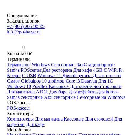
Оборудование
Заказать звонок
+7 (495) 295-90-95
info@posbazar.ru
0
Корзина
0
₽
Терминалы
Терминалы
Windows
Сенсорные
iiko
Стационарные
Sam4s
POScenter
Для ресторана
Для кафе
4GB
С WiFi
R-
Keeper
С USB
Windows 11
Для общепита
Для столовой
Смарт
Globalpos
10 дюймов
Core i3
Datavan
Для 1С
Windows 10
Posiflex
Кассовые
Для розничной торговли
Для магазина
ATOL
Для бара
Для кофейни
Для horeca
Sam4s сенсорные
Atol сенсорные
Сенсорные на Windows
POS-кассы
POS-кассы
Компьютеры
Компьютеры
Для магазина
Кассовые
Для столовой
Для
кофейни
Для кафе
Моноблоки