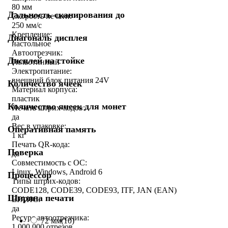
80 мм
Дальность сканирования до
Скорость печати:
250 мм/c
Крепление:
Диагональ дисплея
настольное
Автоотрезчик:
Дисплей на стойке
Гильотинный
Электропитание:
внешний блок питания 24V
Количество ячеек
Материал корпуса:
пластик
Количество ячеек для монет
Печать штрих-кодов:
да
Вес в упаковке:
Оперативная память
1 кг
Печать QR-кода:
Поверка
да
Совместимость с ОС:
Linux, Windows, Android 6
Процессор
Типы штрих-кодов:
CODE128, CODE39, CODE93, ITF, JAN (EAN)
Ширина печати
ЕГАИС:
да
Ресурс автоотрезчика:
72 мм
(10)
1 000 000 отрезов