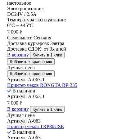
настольное
Электропитание:
DC24V / 2.5A
Температура эксплуатации:
0°C ~ +45°C
7 000
₽
Самовывоз:
Сегодня
Доставка курьером:
Завтра
Доставка СДЭК:
от 3х дней
В корзину
Купить в 1 клик
Добавить к сравнению
Лучшая цена
Добавить к сравнению
Артикул: A-063-1
Принтер чеков RONGTA RP-335
В наличии
Артикул: A-063-1
7 000
₽
В корзину
Купить в 1 клик
Лучшая цена
Артикул: A-063
Принтер чеков TRP80USE
В наличии
Артикул: A-063