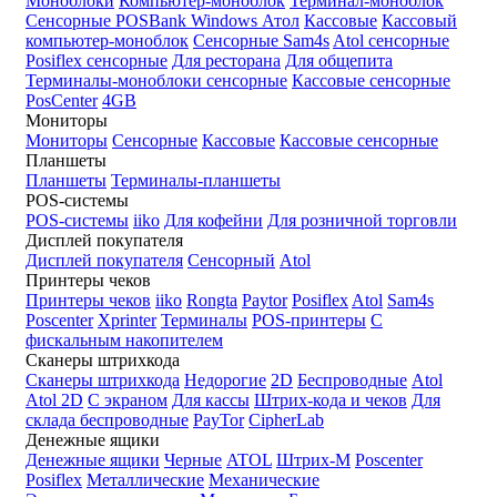
Моноблоки
Компьютер-моноблок
Терминал-моноблок
Сенсорные
POSBank
Windows
Атол
Кассовые
Кассовый
компьютер-моноблок
Сенсорные Sam4s
Atol сенсорные
Posiflex сенсорные
Для ресторана
Для общепита
Терминалы-моноблоки сенсорные
Кассовые сенсорные
PosCenter
4GB
Мониторы
Мониторы
Сенсорные
Кассовые
Кассовые сенсорные
Планшеты
Планшеты
Терминалы-планшеты
POS-системы
POS-системы
iiko
Для кофейни
Для розничной торговли
Дисплей покупателя
Дисплей покупателя
Сенсорный
Atol
Принтеры чеков
Принтеры чеков
iiko
Rongta
Paytor
Posiflex
Atol
Sam4s
Poscenter
Xprinter
Терминалы
POS-принтеры
С
фискальным накопителем
Сканеры штрихкода
Сканеры штрихкода
Недорогие
2D
Беспроводные
Atol
Atol 2D
С экраном
Для кассы
Штрих-кода и чеков
Для
склада беспроводные
PayTor
CipherLab
Денежные ящики
Денежные ящики
Черные
ATOL
Штрих-М
Poscenter
Posiflex
Металлические
Механические