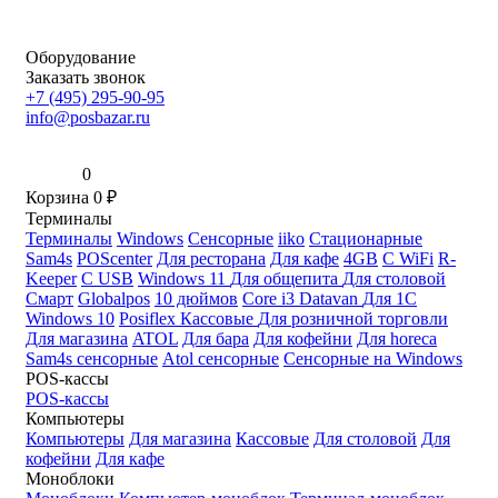
Оборудование
Заказать звонок
+7 (495) 295-90-95
info@posbazar.ru
0
Корзина
0
₽
Терминалы
Терминалы
Windows
Сенсорные
iiko
Стационарные
Sam4s
POScenter
Для ресторана
Для кафе
4GB
С WiFi
R-
Keeper
С USB
Windows 11
Для общепита
Для столовой
Смарт
Globalpos
10 дюймов
Core i3
Datavan
Для 1С
Windows 10
Posiflex
Кассовые
Для розничной торговли
Для магазина
ATOL
Для бара
Для кофейни
Для horeca
Sam4s сенсорные
Atol сенсорные
Сенсорные на Windows
POS-кассы
POS-кассы
Компьютеры
Компьютеры
Для магазина
Кассовые
Для столовой
Для
кофейни
Для кафе
Моноблоки