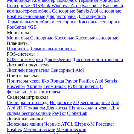
Моноблоки
Компьютер-моноблок
Терминал-моноблок
Сенсорные
POSBank
Windows
Атол
Кассовые
Кассовый
компьютер-моноблок
Сенсорные Sam4s
Atol сенсорные
Posiflex сенсорные
Для ресторана
Для общепита
Терминалы-моноблоки сенсорные
Кассовые сенсорные
PosCenter
4GB
Мониторы
Мониторы
Сенсорные
Кассовые
Кассовые сенсорные
Планшеты
Планшеты
Терминалы-планшеты
POS-системы
POS-системы
iiko
Для кофейни
Для розничной торговли
Дисплей покупателя
Дисплей покупателя
Сенсорный
Atol
Принтеры чеков
Принтеры чеков
iiko
Rongta
Paytor
Posiflex
Atol
Sam4s
Poscenter
Xprinter
Терминалы
POS-принтеры
С
фискальным накопителем
Сканеры штрихкода
Сканеры штрихкода
Недорогие
2D
Беспроводные
Atol
Atol 2D
С экраном
Для кассы
Штрих-кода и чеков
Для
склада беспроводные
PayTor
CipherLab
Денежные ящики
Денежные ящики
Черные
ATOL
Штрих-М
Poscenter
Posiflex
Металлические
Механические