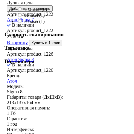
Лучшая цена
Добавить к сравнению
100 мм/с
(2)
Артикул: product_1222
90 мм/с
(1)
Атол Sigma 7
70 мм/с
(1)
В наличии
Артикул: product_1222
Скорость сканирования
25 000
₽
В корзину
Купить в 1 клик
Тип замка
Лучшая цена
Артикул: product_1226
Атол Sigma 8
Вид сканера
В наличии
Артикул: product_1226
Бренд:
Атол
Модель:
Sigma 8
Габариты товара (ДxШxВ):
213х137х164 мм
Оперативная память:
1 Гб
Гарантия:
1 год
Интерфейсы: