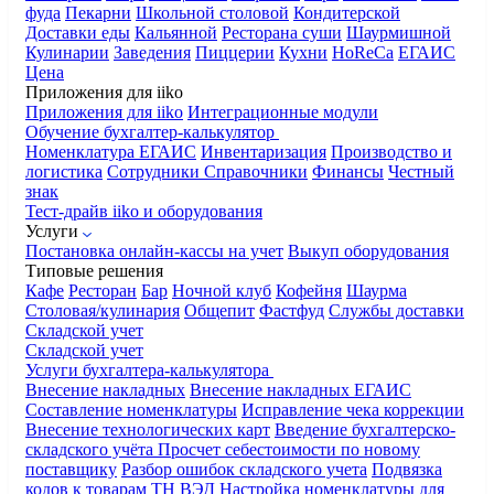
фуда
Пекарни
Школьной столовой
Кондитерской
Доставки еды
Кальянной
Ресторана суши
Шаурмишной
Кулинарии
Заведения
Пиццерии
Кухни
HoReCa
ЕГАИС
Цена
Приложения для iiko
Приложения для iiko
Интеграционные модули
Обучение бухгалтер-калькулятор
Номенклатура
ЕГАИС
Инвентаризация
Производство и
логистика
Сотрудники
Справочники
Финансы
Честный
знак
Тест-драйв iiko и оборудования
Услуги
Постановка онлайн-кассы на учет
Выкуп оборудования
Типовые решения
Кафе
Ресторан
Бар
Ночной клуб
Кофейня
Шаурма
Столовая/кулинария
Общепит
Фастфуд
Службы доставки
Складской учет
Складской учет
Услуги бухгалтера-калькулятора
Внесение накладных
Внесение накладных ЕГАИС
Составление номенклатуры
Исправление чека коррекции
Внесение технологических карт
Введение бухгалтерско-
складского учёта
Просчет себестоимости по новому
поставщику
Разбор ошибок складского учета
Подвязка
кодов к товарам ТН ВЭД
Настройка номенклатуры для