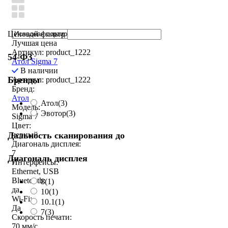
Ценовой фильтр
Лучшая цена
Артикул: product_1222
54-ФЗ
Атол Sigma 7
В наличии
Бренды
Артикул: product_1222
Бренд:
Атол
Атол
(3)
Модель:
Эвотор
(3)
Sigma 7
Цвет:
Дальность сканирования до
черный
Диагональ дисплея:
7
Диагональ дисплея
Интерфейсы:
Ethernet, USB
Bluetooth:
8
(1)
да
10
(1)
Wi-Fi:
10.1
(1)
Да
7
(3)
Скорость печати:
70 мм/с