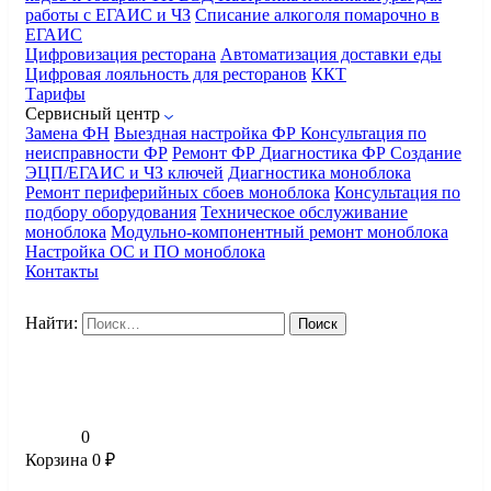
работы с ЕГАИС и ЧЗ
Списание алкоголя помарочно в
ЕГАИС
Цифровизация ресторана
Автоматизация доставки еды
Цифровая лояльность для ресторанов
ККТ
Тарифы
Сервисный центр
Замена ФН
Выездная настройка ФР
Консультация по
неисправности ФР
Ремонт ФР
Диагностика ФР
Создание
ЭЦП/ЕГАИС и ЧЗ ключей
Диагностика моноблока
Ремонт периферийных сбоев моноблока
Консультация по
подбору оборудования
Техническое обслуживание
моноблока
Модульно-компонентный ремонт моноблока
Настройка ОС и ПО моноблока
Контакты
Найти:
0
Корзина
0
₽