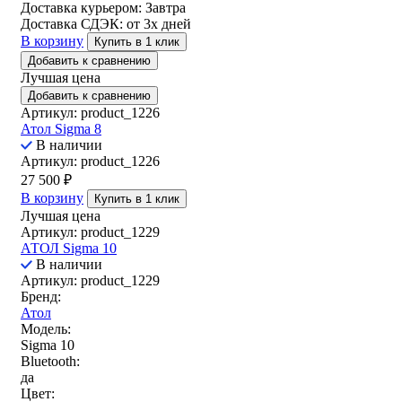
Доставка курьером:
Завтра
Доставка СДЭК:
от 3х дней
В корзину
Купить в 1 клик
Добавить к сравнению
Лучшая цена
Добавить к сравнению
Артикул: product_1226
Атол Sigma 8
В наличии
Артикул: product_1226
27 500
₽
В корзину
Купить в 1 клик
Лучшая цена
Артикул: product_1229
АТОЛ Sigma 10
В наличии
Артикул: product_1229
Бренд:
Атол
Модель:
Sigma 10
Bluetooth:
да
Цвет: