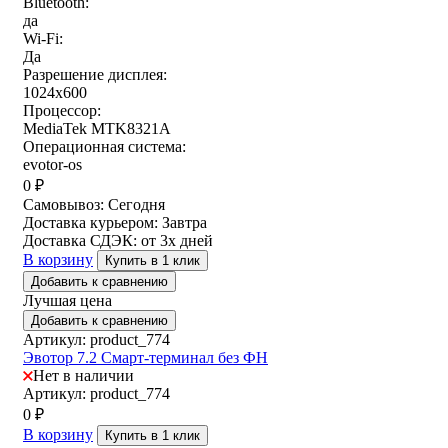
Bluetooth:
да
Wi-Fi:
Да
Разрешение дисплея:
1024х600
Процессор:
MediaTek MTK8321A
Операционная система:
evotor-os
0
₽
Самовывоз:
Сегодня
Доставка курьером:
Завтра
Доставка СДЭК:
от 3х дней
В корзину
Купить в 1 клик
Добавить к сравнению
Лучшая цена
Добавить к сравнению
Артикул: product_774
Эвотор 7.2 Смарт-терминал без ФН
Нет в наличии
Артикул: product_774
0
₽
В корзину
Купить в 1 клик