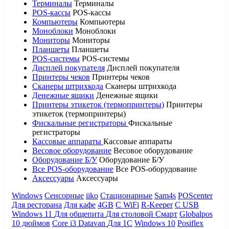
Терминалы
Терминалы
POS-кассы
POS-кассы
Компьютеры
Компьютеры
Моноблоки
Моноблоки
Мониторы
Мониторы
Планшеты
Планшеты
POS-системы
POS-системы
Дисплей покупателя
Дисплей покупателя
Принтеры чеков
Принтеры чеков
Сканеры штрихкода
Сканеры штрихкода
Денежные ящики
Денежные ящики
Принтеры этикеток (термопринтеры)
Принтеры
этикеток (термопринтеры)
Фискальные регистраторы
Фискальные
регистраторы
Кассовые аппараты
Кассовые аппараты
Весовое оборудование
Весовое оборудование
Оборудование Б/У
Оборудование Б/У
Все POS-оборудование
Все POS-оборудование
Аксессуары
Аксессуары
Windows
Сенсорные
iiko
Стационарные
Sam4s
POScenter
Для ресторана
Для кафе
4GB
С WiFi
R-Keeper
С USB
Windows 11
Для общепита
Для столовой
Смарт
Globalpos
10 дюймов
Core i3
Datavan
Для 1С
Windows 10
Posiflex