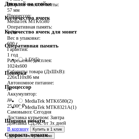
Дисплей на стойке
Ширина чековой ленты:
57 мм
Процессор:
Количество ячеек
MediaTek MTK6580
Оперативная память:
Количество ячеек для монет
1 Гб
Вес в упаковке:
600 г
Оперативная память
Гарантия:
1 год
1 Гб
(5)
Разрешение дисплея:
1024х600
Габариты товара (ДxШxВ):
Поверка
226х110х86 мм
Автономное питание:
Процессор
да
Аккумулятор:
да
MediaTek MTK6580
(2)
25 000
₽
MediaTek MTK8321A
(1)
Самовывоз:
Сегодня
Доставка курьером:
Завтра
Ширина печати
Доставка СДЭК:
от 3х дней
В корзину
Купить в 1 клик
Скорость печати
Добавить к сравнению