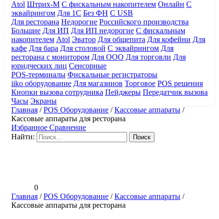
Atol
Штрих-М
С фискальным накопителем
Онлайн
С
эквайрингом
Для 1С
Без ФН
С USB
Для ресторана
Недорогие
Российского производства
Большие
Для ИП
Для ИП недорогие
С фискальным
накопителем
Atol
Эватор
Для общепита
Для кофейни
Для
кафе
Для бара
Для столовой
С эквайрингом
Для
ресторана с монитором
Для ООО
Для торговли
Для
юридческих лиц
Сенсорные
POS-терминалы
Фискальные регистраторы
iiko оборудование
Для магазинов
Торговое
POS решения
Кнопки вызова сотрудника
Пейджеры
Передатчик вызова
Часы
Экраны
Главная
/
POS Оборудование
/
Кассовые аппараты
/
Кассовые аппараты для ресторана
Избранное
Сравнение
Найти:
0
Главная
/
POS Оборудование
/
Кассовые аппараты
/
Кассовые аппараты для ресторана