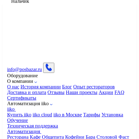
Нальчик
info@posbazar.ru
Оборудование
О компании
О нас
История компании
Блог
Опыт рестораторов
Доставка и оплата
Отзывы
Наши проекты
Акции
FAQ
Сертификаты
Автоматизация iiko
iiko
Купить iiko
iiko cloud
iiko в Москве
Тарифы
Установка
Обучение
Техническая поддержка
Автоматизация
Ресторана
Кафе
Общепита
Кофейни
Бара
Столовой
Фаст