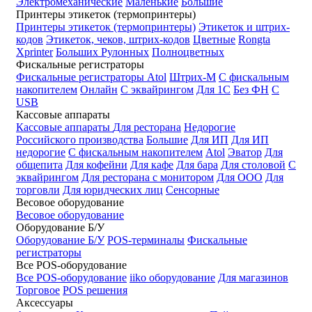
Электромеханические
Маленькие
Большие
Принтеры этикеток (термопринтеры)
Принтеры этикеток (термопринтеры)
Этикеток и штрих-
кодов
Этикеток, чеков, штрих-кодов
Цветные
Rongta
Xprinter
Больших
Рулонных
Полноцветных
Фискальные регистраторы
Фискальные регистраторы
Atol
Штрих-М
С фискальным
накопителем
Онлайн
С эквайрингом
Для 1С
Без ФН
С
USB
Кассовые аппараты
Кассовые аппараты
Для ресторана
Недорогие
Российского производства
Большие
Для ИП
Для ИП
недорогие
С фискальным накопителем
Atol
Эватор
Для
общепита
Для кофейни
Для кафе
Для бара
Для столовой
С
эквайрингом
Для ресторана с монитором
Для ООО
Для
торговли
Для юридческих лиц
Сенсорные
Весовое оборудование
Весовое оборудование
Оборудование Б/У
Оборудование Б/У
POS-терминалы
Фискальные
регистраторы
Все POS-оборудование
Все POS-оборудование
iiko оборудование
Для магазинов
Торговое
POS решения
Аксессуары