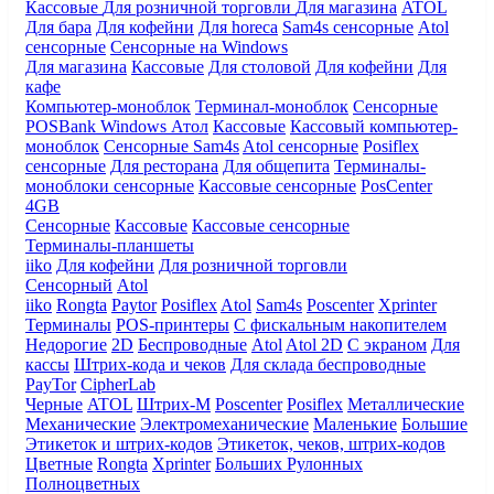
Кассовые
Для розничной торговли
Для магазина
ATOL
Для бара
Для кофейни
Для horeca
Sam4s сенсорные
Atol
сенсорные
Сенсорные на Windows
Для магазина
Кассовые
Для столовой
Для кофейни
Для
кафе
Компьютер-моноблок
Терминал-моноблок
Сенсорные
POSBank
Windows
Атол
Кассовые
Кассовый компьютер-
моноблок
Сенсорные Sam4s
Atol сенсорные
Posiflex
сенсорные
Для ресторана
Для общепита
Терминалы-
моноблоки сенсорные
Кассовые сенсорные
PosCenter
4GB
Сенсорные
Кассовые
Кассовые сенсорные
Терминалы-планшеты
iiko
Для кофейни
Для розничной торговли
Сенсорный
Atol
iiko
Rongta
Paytor
Posiflex
Atol
Sam4s
Poscenter
Xprinter
Терминалы
POS-принтеры
С фискальным накопителем
Недорогие
2D
Беспроводные
Atol
Atol 2D
С экраном
Для
кассы
Штрих-кода и чеков
Для склада беспроводные
PayTor
CipherLab
Черные
ATOL
Штрих-М
Poscenter
Posiflex
Металлические
Механические
Электромеханические
Маленькие
Большие
Этикеток и штрих-кодов
Этикеток, чеков, штрих-кодов
Цветные
Rongta
Xprinter
Больших
Рулонных
Полноцветных