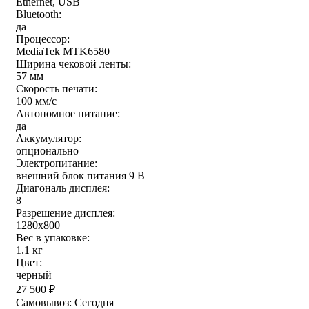
Ethernet, USB
Bluetooth:
да
Процессор:
MediaTek MTK6580
Ширина чековой ленты:
57 мм
Скорость печати:
100 мм/с
Автономное питание:
да
Аккумулятор:
опционально
Электропитание:
внешний блок питания 9 В
Диагональ дисплея:
8
Разрешение дисплея:
1280x800
Вес в упаковке:
1.1 кг
Цвет:
черный
27 500
₽
Самовывоз:
Сегодня