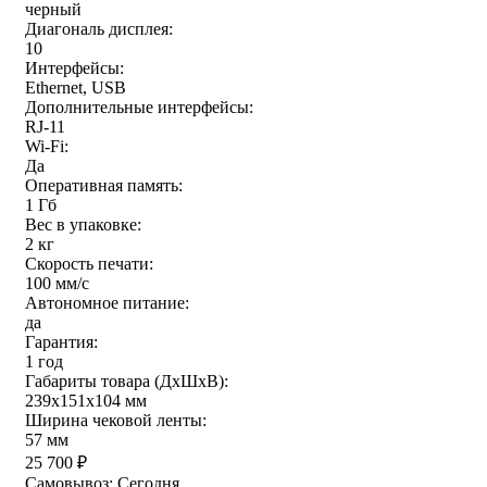
черный
Диагональ дисплея:
10
Интерфейсы:
Ethernet, USB
Дополнительные интерфейсы:
RJ-11
Wi-Fi:
Да
Оперативная память:
1 Гб
Вес в упаковке:
2 кг
Скорость печати:
100 мм/с
Автономное питание:
да
Гарантия:
1 год
Габариты товара (ДxШxВ):
239х151х104 мм
Ширина чековой ленты:
57 мм
25 700
₽
Самовывоз:
Сегодня