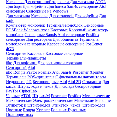
Кассовые
Для розничной торговли
Для магазина
ATOL
Для бара
Для кофейни
Для horeca
Sam4s сенсорные
Atol
сенсорные
Сенсорные на Windows
Для магазина
Кассовые
Для столовой
Для кофейни
Для
кафе
Компьютер-моноблок
Терминал-моноблок
Сенсорные
POSBank
Windows
Атол
Кассовые
Кассовый компьютер-
моноблок
Сенсорные Sam4s
Atol сенсорные
Posiflex
сенсорные
Для ресторана
Для общепита
Терминалы-
моноблоки сенсорные
Кассовые сенсорные
PosCenter
4GB
Сенсорные
Кассовые
Кассовые сенсорные
Терминалы-планшеты
iiko
Для кофейни
Для розничной торговли
Сенсорный
Atol
iiko
Rongta
Paytor
Posiflex
Atol
Sam4s
Poscenter
Xprinter
Терминалы
POS-принтеры
С фискальным накопителем
Недорогие
2D
Беспроводные
Atol
Atol 2D
С экраном
Для
кассы
Штрих-кода и чеков
Для склада беспроводные
PayTor
CipherLab
Черные
ATOL
Штрих-М
Poscenter
Posiflex
Металлические
Механические
Электромеханические
Маленькие
Большие
Этикеток и штрих-кодов
Этикеток, чеков, штрих-кодов
Цветные
Rongta
Xprinter
Больших
Рулонных
Полноцветных