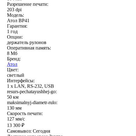
Разрешение печати:
203 dpi
Модель:
Атол BP41
Гарантия:
1 год
Опции:
держатель рулонов
Оперативная память:
8 Мб
Бренд:
Атол
Цвет:
светлый
Интерфейсы:
1 x LAN, RS-232, USB
resurs-pechatayushhej-go:
50 км
maksimalnyj-diametr-rulo:
130 мм
Скорость печати:
127 мм/с
13 300
₽
Самовывоз:
Сегодня