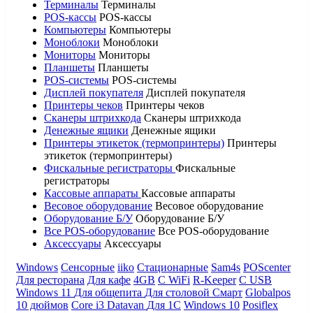
Терминалы
Терминалы
POS-кассы
POS-кассы
Компьютеры
Компьютеры
Моноблоки
Моноблоки
Мониторы
Мониторы
Планшеты
Планшеты
POS-системы
POS-системы
Дисплей покупателя
Дисплей покупателя
Принтеры чеков
Принтеры чеков
Сканеры штрихкода
Сканеры штрихкода
Денежные ящики
Денежные ящики
Принтеры этикеток (термопринтеры)
Принтеры
этикеток (термопринтеры)
Фискальные регистраторы
Фискальные
регистраторы
Кассовые аппараты
Кассовые аппараты
Весовое оборудование
Весовое оборудование
Оборудование Б/У
Оборудование Б/У
Все POS-оборудование
Все POS-оборудование
Аксессуары
Аксессуары
Windows
Сенсорные
iiko
Стационарные
Sam4s
POScenter
Для ресторана
Для кафе
4GB
С WiFi
R-Keeper
С USB
Windows 11
Для общепита
Для столовой
Смарт
Globalpos
10 дюймов
Core i3
Datavan
Для 1С
Windows 10
Posiflex