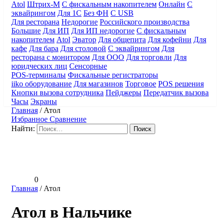
Atol
Штрих-М
С фискальным накопителем
Онлайн
С
эквайрингом
Для 1С
Без ФН
С USB
Для ресторана
Недорогие
Российского производства
Большие
Для ИП
Для ИП недорогие
С фискальным
накопителем
Atol
Эватор
Для общепита
Для кофейни
Для
кафе
Для бара
Для столовой
С эквайрингом
Для
ресторана с монитором
Для ООО
Для торговли
Для
юридческих лиц
Сенсорные
POS-терминалы
Фискальные регистраторы
iiko оборудование
Для магазинов
Торговое
POS решения
Кнопки вызова сотрудника
Пейджеры
Передатчик вызова
Часы
Экраны
Главная
/
Атол
Избранное
Сравнение
Найти:
0
Главная
/
Атол
Атол в Нальчике