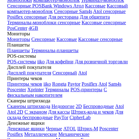
Моноблоки
Компьютер-моноблок
Терминал-моноблок
Сенсорные
POSBank
Windows
Атол
Кассовые
Кассовый
компьютер-моноблок
Сенсорные Sam4s
Atol сенсорные
Posiflex сенсорные
Для ресторана
Для общепита
Терминалы-моноблоки сенсорные
Кассовые сенсорные
PosCenter
4GB
Мониторы
Мониторы
Сенсорные
Кассовые
Кассовые сенсорные
Планшеты
Планшеты
Терминалы-планшеты
POS-системы
POS-системы
iiko
Для кофейни
Для розничной торговли
Дисплей покупателя
Дисплей покупателя
Сенсорный
Atol
Принтеры чеков
Принтеры чеков
iiko
Rongta
Paytor
Posiflex
Atol
Sam4s
Poscenter
Xprinter
Терминалы
POS-принтеры
С
фискальным накопителем
Сканеры штрихкода
Сканеры штрихкода
Недорогие
2D
Беспроводные
Atol
Atol 2D
С экраном
Для кассы
Штрих-кода и чеков
Для
склада беспроводные
PayTor
CipherLab
Денежные ящики
Денежные ящики
Черные
ATOL
Штрих-М
Poscenter
Posiflex
Металлические
Механические