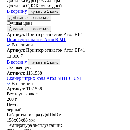
Доставка курьером:
Завтра
Доставка СДЭК:
от 3х дней
В корзину
Купить в 1 клик
Добавить к сравнению
Лучшая цена
Добавить к сравнению
Артикул: Принтер этикеток Атол ВР41
Принтер этикеток Атол ВР41
В наличии
Артикул: Принтер этикеток Атол ВР41
13 300
₽
В корзину
Купить в 1 клик
Лучшая цена
Артикул: 1131538
Сканер штрих-кода Атол SB1101 USB
В наличии
Артикул: 1131538
Вес в упаковке:
260 г
Цвет:
черный
Габариты товара (ДxШxВ):
158x65x88 мм
Температура эксплуатации: