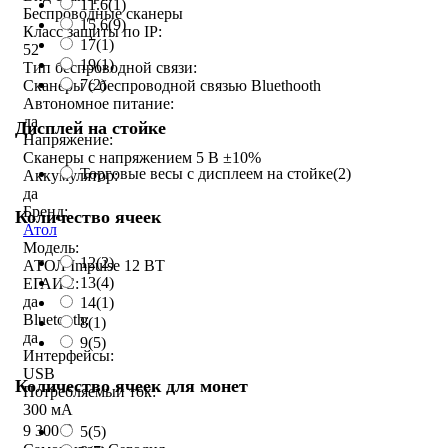
11.6
(1)
Беспроводные сканеры
15.6
(9)
Класс защиты по IP:
17
(1)
52
19
(1)
Тип беспроводной связи:
7
(2)
Сканеры с беспроводной связью Bluethooth
Автономное питание:
да
Дисплей на стойке
Напряжение:
Сканеры с напряжением 5 В ±10%
Торговые весы с дисплеем на стойке
(2)
Аккумулятор:
да
Бренд:
Количество ячеек
Атол
Модель:
12
(2)
АТОЛ Impulse 12 BT
13
(4)
ЕГАИС:
да
14
(1)
Bluetooth:
8
(1)
да
9
(5)
Интерфейсы:
USB
Количество ячеек для монет
Потребляемый ток:
300 мА
9 300
₽
5
(5)