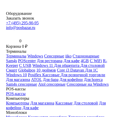
Оборудование
Заказать звонок
+7 (495) 295-90-95
info@posbazar.ru
0
Корзина
0
₽
Терминалы
Терминалы
Windows
Сенсорные
iiko
Стационарные
Sam4s
POScenter
Для ресторана
Для кафе
4GB
С WiFi
R-
Keeper
С USB
Windows 11
Для общепита
Для столовой
Смарт
Globalpos
10 дюймов
Core i3
Datavan
Для 1С
Windows 10
Posiflex
Кассовые
Для розничной торговли
Для магазина
ATOL
Для бара
Для кофейни
Для horeca
Sam4s сенсорные
Atol сенсорные
Сенсорные на Windows
POS-кассы
POS-кассы
Компьютеры
Компьютеры
Для магазина
Кассовые
Для столовой
Для
кофейни
Для кафе
Моноблоки