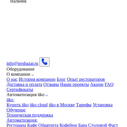
Нальчик
info@posbazar.ru
Оборудование
О компании
О нас
История компании
Блог
Опыт рестораторов
Доставка и оплата
Отзывы
Наши проекты
Акции
FAQ
Сертификаты
Автоматизация iiko
iiko
Купить iiko
iiko cloud
iiko в Москве
Тарифы
Установка
Обучение
Техническая поддержка
Автоматизация
Ресторана
Кафе
Общепита
Кофейни
Бара
Столовой
Фаст