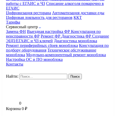
работы с ЕГАИС и ЧЗ
Списание алкоголя помарочно в
ЕГАИС
Цифровизация ресторана
Автоматизация доставки еды
Цифровая лояльность для ресторанов
ККТ
Тарифы
Сервисный центр
Замена ФН
Выездная настройка ФР
Консультация по
неисправности ФР
Ремонт ФР
Диагностика ФР
Создание
ЭЦП/ЕГАИС и ЧЗ ключей
Диагностика моноблока
Ремонт периферийных сбоев моноблока
Консультация по
подбору оборудования
Техническое обслуживание
моноблока
Модульно-компонентный ремонт моноблока
Настройка ОС и ПО моноблока
Контакты
Найти:
0
Корзина
0
₽