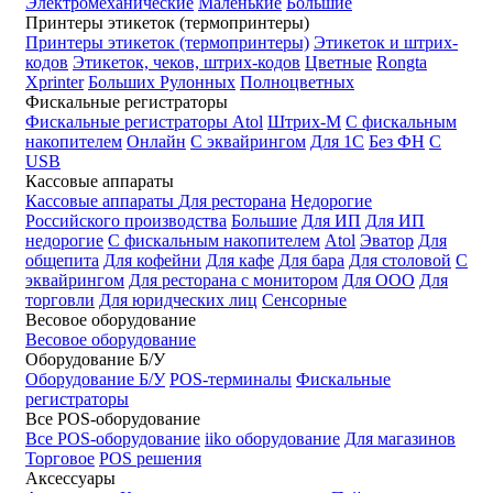
Электромеханические
Маленькие
Большие
Принтеры этикеток (термопринтеры)
Принтеры этикеток (термопринтеры)
Этикеток и штрих-
кодов
Этикеток, чеков, штрих-кодов
Цветные
Rongta
Xprinter
Больших
Рулонных
Полноцветных
Фискальные регистраторы
Фискальные регистраторы
Atol
Штрих-М
С фискальным
накопителем
Онлайн
С эквайрингом
Для 1С
Без ФН
С
USB
Кассовые аппараты
Кассовые аппараты
Для ресторана
Недорогие
Российского производства
Большие
Для ИП
Для ИП
недорогие
С фискальным накопителем
Atol
Эватор
Для
общепита
Для кофейни
Для кафе
Для бара
Для столовой
С
эквайрингом
Для ресторана с монитором
Для ООО
Для
торговли
Для юридческих лиц
Сенсорные
Весовое оборудование
Весовое оборудование
Оборудование Б/У
Оборудование Б/У
POS-терминалы
Фискальные
регистраторы
Все POS-оборудование
Все POS-оборудование
iiko оборудование
Для магазинов
Торговое
POS решения
Аксессуары