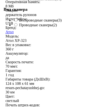
Оперативная память:
8 Мб
Вид сканера
Опции:
держатель рулонов
Интерфейсы:
Беспроводные сканеры
(3)
USB
Проводные сканеры
(2)
Бренд:
Атол
Модель:
Атол XP-323
Вес в упаковке:
360 г
Аккумулятор:
да
Скорость печати:
70 мм/с
Гарантия:
1 год
Габариты товара (ДxШxВ):
124 x 108 x 61 мм
resurs-pechatayushhej-go:
30 км
Цвет:
светлый
Печать штрих-кодов: