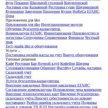
фуда
Пекарни
Школьной столовой
Кондитерской
Доставки еды
Кальянной
Ресторана суши
Шаурмишной
Кулинарии
Заведения
Пиццерии
Кухни
HoReCa
ЕГАИС
Цена
Приложения для iiko
Приложения для iiko
Интеграционные модули
Обучение бухгалтер-калькулятор
Номенклатура
ЕГАИС
Инвентаризация
Производство и
логистика
Сотрудники
Справочники
Финансы
Честный
знак
Тест-драйв iiko и оборудования
Услуги
Постановка онлайн-кассы на учет
Выкуп оборудования
Типовые решения
Кафе
Ресторан
Бар
Ночной клуб
Кофейня
Шаурма
Столовая/кулинария
Общепит
Фастфуд
Службы доставки
Складской учет
Складской учет
Услуги бухгалтера-калькулятора
Внесение накладных
Внесение накладных ЕГАИС
Составление номенклатуры
Исправление чека коррекции
Внесение технологических карт
Введение бухгалтерско-
складского учёта
Просчет себестоимости по новому
поставщику
Разбор ошибок складского учета
Подвязка
кодов к товарам ТН ВЭД
Настройка номенклатуры для