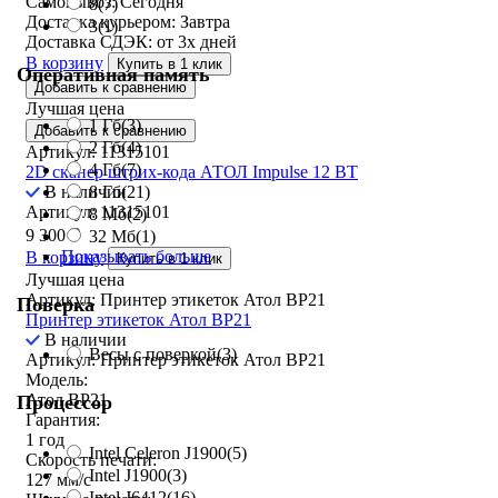
Самовывоз:
Сегодня
8
(7)
Доставка курьером:
Завтра
3
(1)
Доставка СДЭК:
от 3х дней
В корзину
Купить в 1 клик
Оперативная память
Добавить к сравнению
Лучшая цена
1 Гб
(3)
Добавить к сравнению
2 Гб
(4)
Артикул: 11315101
4 Гб
(7)
2D сканер штрих-кода АТОЛ Impulse 12 BT
В наличии
8 Гб
(21)
Артикул: 11315101
8 Мб
(2)
9 300
₽
32 Мб
(1)
Показывать больше
В корзину
Купить в 1 клик
Лучшая цена
Артикул: Принтер этикеток Атол BP21
Поверка
Принтер этикеток Атол BP21
В наличии
Весы с поверкой
(3)
Артикул: Принтер этикеток Атол BP21
Модель:
Атол BP21
Процессор
Гарантия:
1 год
Intel Celeron J1900
(5)
Скорость печати:
Intel J1900
(3)
127 мм/с
Intel J6412
(16)