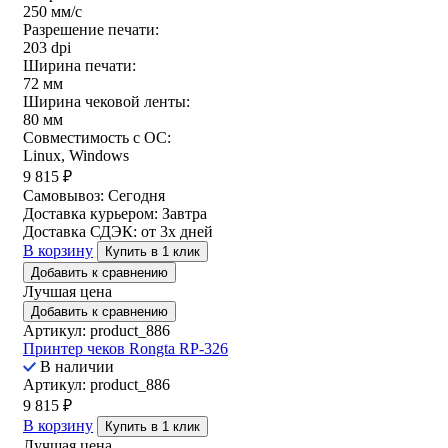
250 мм/c
Разрешение печати:
203 dpi
Ширина печати:
72 мм
Ширина чековой ленты:
80 мм
Совместимость с ОС:
Linux, Windows
9 815
₽
Самовывоз:
Сегодня
Доставка курьером:
Завтра
Доставка СДЭК:
от 3х дней
В корзину
Купить в 1 клик
Добавить к сравнению
Лучшая цена
Добавить к сравнению
Артикул: product_886
Принтер чеков Rongta RP-326
В наличии
Артикул: product_886
9 815
₽
В корзину
Купить в 1 клик
Лучшая цена