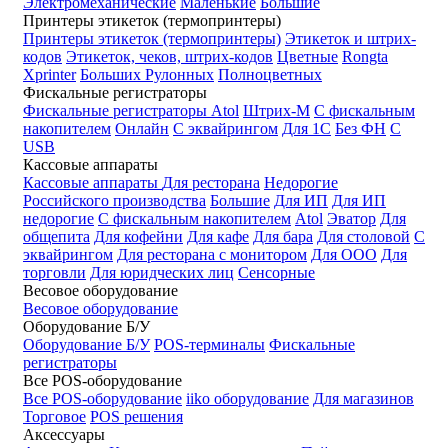
Электромеханические
Маленькие
Большие
Принтеры этикеток (термопринтеры)
Принтеры этикеток (термопринтеры)
Этикеток и штрих-
кодов
Этикеток, чеков, штрих-кодов
Цветные
Rongta
Xprinter
Больших
Рулонных
Полноцветных
Фискальные регистраторы
Фискальные регистраторы
Atol
Штрих-М
С фискальным
накопителем
Онлайн
С эквайрингом
Для 1С
Без ФН
С
USB
Кассовые аппараты
Кассовые аппараты
Для ресторана
Недорогие
Российского производства
Большие
Для ИП
Для ИП
недорогие
С фискальным накопителем
Atol
Эватор
Для
общепита
Для кофейни
Для кафе
Для бара
Для столовой
С
эквайрингом
Для ресторана с монитором
Для ООО
Для
торговли
Для юридческих лиц
Сенсорные
Весовое оборудование
Весовое оборудование
Оборудование Б/У
Оборудование Б/У
POS-терминалы
Фискальные
регистраторы
Все POS-оборудование
Все POS-оборудование
iiko оборудование
Для магазинов
Торговое
POS решения
Аксессуары