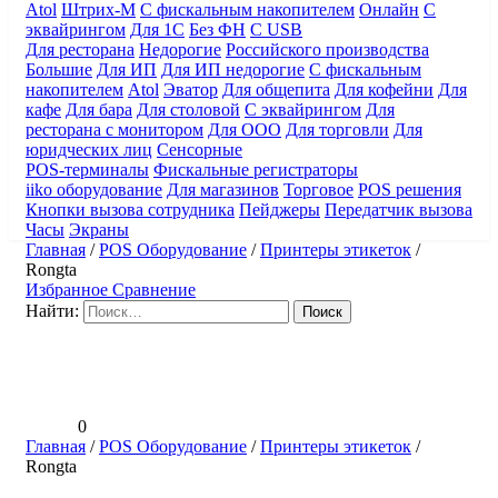
Atol
Штрих-М
С фискальным накопителем
Онлайн
С
эквайрингом
Для 1С
Без ФН
С USB
Для ресторана
Недорогие
Российского производства
Большие
Для ИП
Для ИП недорогие
С фискальным
накопителем
Atol
Эватор
Для общепита
Для кофейни
Для
кафе
Для бара
Для столовой
С эквайрингом
Для
ресторана с монитором
Для ООО
Для торговли
Для
юридческих лиц
Сенсорные
POS-терминалы
Фискальные регистраторы
iiko оборудование
Для магазинов
Торговое
POS решения
Кнопки вызова сотрудника
Пейджеры
Передатчик вызова
Часы
Экраны
Главная
/
POS Оборудование
/
Принтеры этикеток
/
Rongta
Избранное
Сравнение
Найти:
0
Главная
/
POS Оборудование
/
Принтеры этикеток
/
Rongta