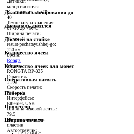
Датчики:
конца носителя
Дальность сканирования до
Класс защиты по IP:
40
Температура хранения:
Диагональ дисплея
от -10 до +60 С °
Ширина печати:
Дисплей на стойке
72 мм
resurs-pechatayushhej-go:
150 км
Количество ячеек
Бренд:
Rongta
Количество ячеек для монет
Модель:
RONGTA RP-335
Гарантия:
Оперативная память
1 год
Скорость печати:
Поверка
250 мм/c
Интерфейсы:
Ethernet, USB
Процессор
Ширина чековой ленты:
79.5
Ширина печати
Материал корпуса:
пластик
Автоотрезчик:
72 мм
(2)