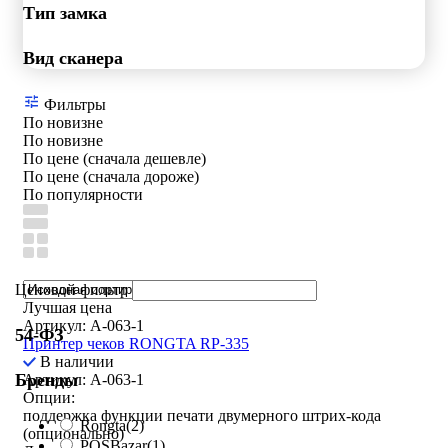
Тип замка
Вид сканера
Фильтры
По новизне
По новизне
По цене (сначала дешевле)
По цене (сначала дороже)
По популярности
Ценовой фильтр
Лучшая цена
Артикул: A-063-1
54-ФЗ
Принтер чеков RONGTA RP-335
В наличии
Бренды
Артикул: A-063-1
Опции:
поддержка функции печати двумерного штрих-кода
Rongta
(2)
(опционально)
POSBazar
(1)