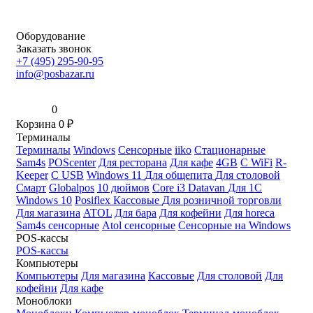
Оборудование
Заказать звонок
+7 (495) 295-90-95
info@posbazar.ru
0
Корзина
0
₽
Терминалы
Терминалы
Windows
Сенсорные
iiko
Стационарные
Sam4s
POScenter
Для ресторана
Для кафе
4GB
С WiFi
R-
Keeper
С USB
Windows 11
Для общепита
Для столовой
Смарт
Globalpos
10 дюймов
Core i3
Datavan
Для 1С
Windows 10
Posiflex
Кассовые
Для розничной торговли
Для магазина
ATOL
Для бара
Для кофейни
Для horeca
Sam4s сенсорные
Atol сенсорные
Сенсорные на Windows
POS-кассы
POS-кассы
Компьютеры
Компьютеры
Для магазина
Кассовые
Для столовой
Для
кофейни
Для кафе
Моноблоки