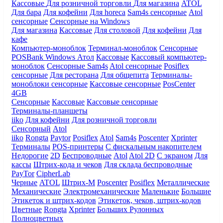
Кассовые
Для розничной торговли
Для магазина
ATOL
Для бара
Для кофейни
Для horeca
Sam4s сенсорные
Atol
сенсорные
Сенсорные на Windows
Для магазина
Кассовые
Для столовой
Для кофейни
Для
кафе
Компьютер-моноблок
Терминал-моноблок
Сенсорные
POSBank
Windows
Атол
Кассовые
Кассовый компьютер-
моноблок
Сенсорные Sam4s
Atol сенсорные
Posiflex
сенсорные
Для ресторана
Для общепита
Терминалы-
моноблоки сенсорные
Кассовые сенсорные
PosCenter
4GB
Сенсорные
Кассовые
Кассовые сенсорные
Терминалы-планшеты
iiko
Для кофейни
Для розничной торговли
Сенсорный
Atol
iiko
Rongta
Paytor
Posiflex
Atol
Sam4s
Poscenter
Xprinter
Терминалы
POS-принтеры
С фискальным накопителем
Недорогие
2D
Беспроводные
Atol
Atol 2D
С экраном
Для
кассы
Штрих-кода и чеков
Для склада беспроводные
PayTor
CipherLab
Черные
ATOL
Штрих-М
Poscenter
Posiflex
Металлические
Механические
Электромеханические
Маленькие
Большие
Этикеток и штрих-кодов
Этикеток, чеков, штрих-кодов
Цветные
Rongta
Xprinter
Больших
Рулонных
Полноцветных