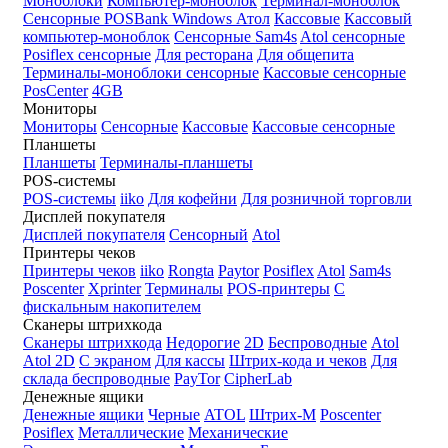
Моноблоки
Компьютер-моноблок
Терминал-моноблок
Сенсорные
POSBank
Windows
Атол
Кассовые
Кассовый
компьютер-моноблок
Сенсорные Sam4s
Atol сенсорные
Posiflex сенсорные
Для ресторана
Для общепита
Терминалы-моноблоки сенсорные
Кассовые сенсорные
PosCenter
4GB
Мониторы
Мониторы
Сенсорные
Кассовые
Кассовые сенсорные
Планшеты
Планшеты
Терминалы-планшеты
POS-системы
POS-системы
iiko
Для кофейни
Для розничной торговли
Дисплей покупателя
Дисплей покупателя
Сенсорный
Atol
Принтеры чеков
Принтеры чеков
iiko
Rongta
Paytor
Posiflex
Atol
Sam4s
Poscenter
Xprinter
Терминалы
POS-принтеры
С
фискальным накопителем
Сканеры штрихкода
Сканеры штрихкода
Недорогие
2D
Беспроводные
Atol
Atol 2D
С экраном
Для кассы
Штрих-кода и чеков
Для
склада беспроводные
PayTor
CipherLab
Денежные ящики
Денежные ящики
Черные
ATOL
Штрих-М
Poscenter
Posiflex
Металлические
Механические