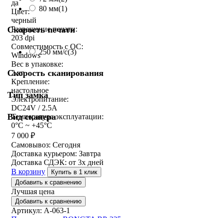
да
80 мм
(1)
Цвет:
черный
Разрешение печати:
Скорость печати
203 dpi
Совместимость с ОС:
250 мм/c
(3)
Windows
Вес в упаковке:
Скорость сканирования
2 кг
Крепление:
настольное
Тип замка
Электропитание:
DC24V / 2.5A
Вид сканера
Температура эксплуатации:
0°C ~ +45°C
7 000
₽
Самовывоз:
Сегодня
Доставка курьером:
Завтра
Доставка СДЭК:
от 3х дней
В корзину
Купить в 1 клик
Добавить к сравнению
Лучшая цена
Добавить к сравнению
Артикул: A-063-1