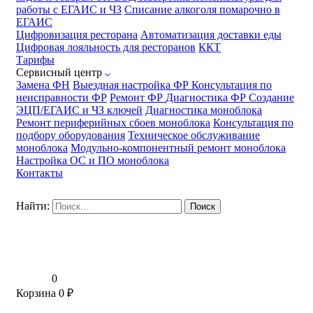
работы с ЕГАИС и ЧЗ
Списание алкоголя помарочно в
ЕГАИС
Цифровизация ресторана
Автоматизация доставки еды
Цифровая лояльность для ресторанов
ККТ
Тарифы
Сервисный центр
Замена ФН
Выездная настройка ФР
Консультация по
неисправности ФР
Ремонт ФР
Диагностика ФР
Создание
ЭЦП/ЕГАИС и ЧЗ ключей
Диагностика моноблока
Ремонт периферийных сбоев моноблока
Консультация по
подбору оборудования
Техническое обслуживание
моноблока
Модульно-компонентный ремонт моноблока
Настройка ОС и ПО моноблока
Контакты
Найти:
0
Корзина
0
₽