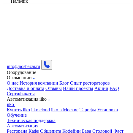
Нальчик
info@posbazar.ru
Оборудование
О компании
О нас
История компании
Блог
Опыт рестораторов
Доставка и оплата
Отзывы
Наши проекты
Акции
FAQ
Сертификаты
Автоматизация iiko
iiko
Купить iiko
iiko cloud
iiko в Москве
Тарифы
Установка
Обучение
Техническая поддержка
Автоматизация
Ресторана
Кафе
Общепита
Кофейни
Бара
Столовой
Фаст