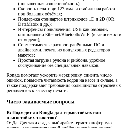
(повышенная износостойкость);
Скорость печати до 127 мм/с и стабильная работа
при больших объёмах;
Поддержка стандартов штрихкодов 1D и 2D (QR,
DataMatrix и др.);
Интерфейсы подключения: USB как базовый,
опционально Ethernet/Bluetooth/Wi-Fi (в зависимости
от модели);
Совместимость с распространёнными ПО и
драйверами, печать из популярных редакторов
макетов;
Простая загрузка рулона и риббона, удобное
обслуживание без специальных навыков.
Rongta помогает ускорить маркировку, снизить число
ошибок, повысить читаемость кодов на кассе и складе, а
также поддерживает требования большинства отраслевых
регламентов к качеству печати.
Часто задаваемые вопросы
В: Подходит ли Rongta для термостойких или
влагостойких этикеток?
О: Да. Для таких задач выбирайте термотрансферную
модель и соответствующий риббон (воск/воск-смола/