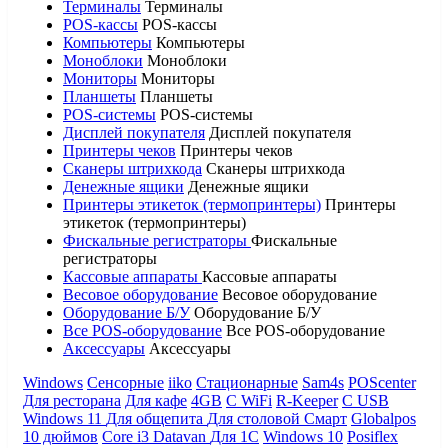
Терминалы
Терминалы
POS-кассы
POS-кассы
Компьютеры
Компьютеры
Моноблоки
Моноблоки
Мониторы
Мониторы
Планшеты
Планшеты
POS-системы
POS-системы
Дисплей покупателя
Дисплей покупателя
Принтеры чеков
Принтеры чеков
Сканеры штрихкода
Сканеры штрихкода
Денежные ящики
Денежные ящики
Принтеры этикеток (термопринтеры)
Принтеры
этикеток (термопринтеры)
Фискальные регистраторы
Фискальные
регистраторы
Кассовые аппараты
Кассовые аппараты
Весовое оборудование
Весовое оборудование
Оборудование Б/У
Оборудование Б/У
Все POS-оборудование
Все POS-оборудование
Аксессуары
Аксессуары
Windows
Сенсорные
iiko
Стационарные
Sam4s
POScenter
Для ресторана
Для кафе
4GB
С WiFi
R-Keeper
С USB
Windows 11
Для общепита
Для столовой
Смарт
Globalpos
10 дюймов
Core i3
Datavan
Для 1С
Windows 10
Posiflex