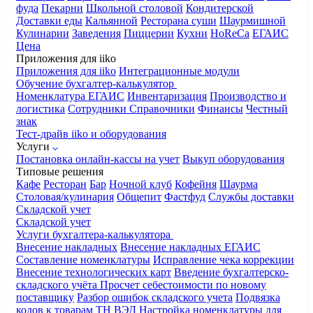
фуда
Пекарни
Школьной столовой
Кондитерской
Доставки еды
Кальянной
Ресторана суши
Шаурмишной
Кулинарии
Заведения
Пиццерии
Кухни
HoReCa
ЕГАИС
Цена
Приложения для iiko
Приложения для iiko
Интеграционные модули
Обучение бухгалтер-калькулятор
Номенклатура
ЕГАИС
Инвентаризация
Производство и
логистика
Сотрудники
Справочники
Финансы
Честный
знак
Тест-драйв iiko и оборудования
Услуги
Постановка онлайн-кассы на учет
Выкуп оборудования
Типовые решения
Кафе
Ресторан
Бар
Ночной клуб
Кофейня
Шаурма
Столовая/кулинария
Общепит
Фастфуд
Службы доставки
Складской учет
Складской учет
Услуги бухгалтера-калькулятора
Внесение накладных
Внесение накладных ЕГАИС
Составление номенклатуры
Исправление чека коррекции
Внесение технологических карт
Введение бухгалтерско-
складского учёта
Просчет себестоимости по новому
поставщику
Разбор ошибок складского учета
Подвязка
кодов к товарам ТН ВЭД
Настройка номенклатуры для