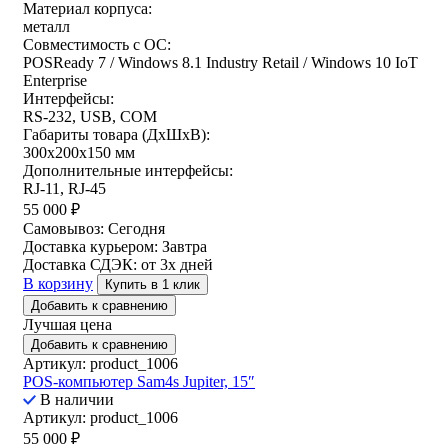
Материал корпуса:
металл
Совместимость с ОС:
POSReady 7 / Windows 8.1 Industry Retail / Windows 10 IoT
Enterprise
Интерфейсы:
RS-232, USB, COM
Габариты товара (ДxШxВ):
300х200х150 мм
Дополнительные интерфейсы:
RJ-11, RJ-45
55 000
₽
Самовывоз:
Сегодня
Доставка курьером:
Завтра
Доставка СДЭК:
от 3х дней
В корзину
Купить в 1 клик
Добавить к сравнению
Лучшая цена
Добавить к сравнению
Артикул: product_1006
POS-компьютер Sam4s Jupiter, 15″
В наличии
Артикул: product_1006
55 000
₽