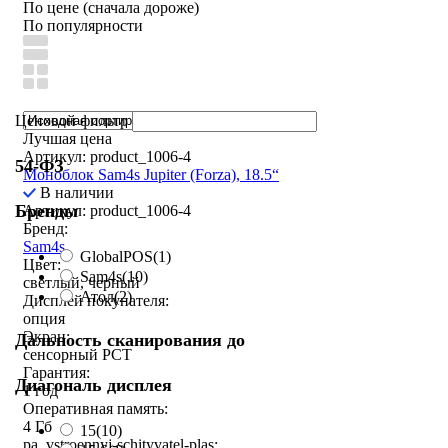
По цене (сначала дороже)
По популярности
Ценовой фильтр
Лучшая цена
Артикул: product_1006-4
54-ФЗ
Моноблок Sam4s Jupiter (Forza), 18.5“
В наличии
Бренды
Артикул: product_1006-4
Бренд:
Sam4s
GlobalPOS
(1)
Цвет:
Sam4s
(10)
светлый, черный
Атол
(2)
Дисплей покупателя:
опция
Экран:
Дальность сканирования до
сенсорный РСТ
Гарантия:
Диагональ дисплея
1 год
Оперативная память:
4 Гб
15
(10)
pa_vstroennyj-schityvatel-plas: