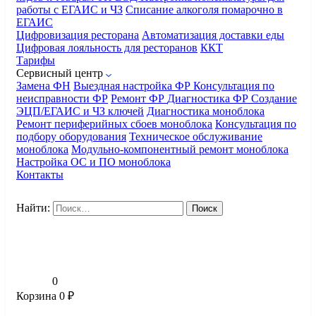
работы с ЕГАИС и ЧЗ
Списание алкоголя помарочно в
ЕГАИС
Цифровизация ресторана
Автоматизация доставки еды
Цифровая лояльность для ресторанов
ККТ
Тарифы
Сервисный центр
Замена ФН
Выездная настройка ФР
Консультация по
неисправности ФР
Ремонт ФР
Диагностика ФР
Создание
ЭЦП/ЕГАИС и ЧЗ ключей
Диагностика моноблока
Ремонт периферийных сбоев моноблока
Консультация по
подбору оборудования
Техническое обслуживание
моноблока
Модульно-компонентный ремонт моноблока
Настройка ОС и ПО моноблока
Контакты
Найти:
0
Корзина
0
₽