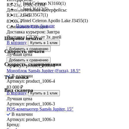
Intel Celeron N3160
(1)
RS-232, USB, COM
Intel J6412
(5)
Дополнительные интерфейсы:
i3-1135G7
(1)
RJ-11, RJ-45
Intel Celeron Apollo Lake J3455
(1)
83 000
₽
Показывать больше
Самовывоз:
Сегодня
Доставка курьером:
Завтра
Доставка СДЭК:
от 3х дней
Ширина печати
В корзину
Купить в 1 клик
Добавить к сравнению
Скорость печати
Лучшая цена
Добавить к сравнению
Скорость сканирования
Артикул: product_1006-4
Моноблок Sam4s Jupiter (Forza), 18.5“
В наличии
Тип замка
Артикул: product_1006-4
83 000
₽
Вид сканера
В корзину
Купить в 1 клик
Лучшая цена
Артикул: product_1006-3
POS-компьютер Sam4s Jupiter, 15″
В наличии
Артикул: product_1006-3
Бренд: