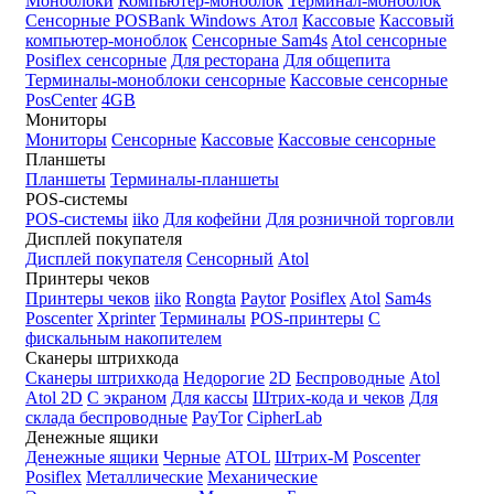
Моноблоки
Компьютер-моноблок
Терминал-моноблок
Сенсорные
POSBank
Windows
Атол
Кассовые
Кассовый
компьютер-моноблок
Сенсорные Sam4s
Atol сенсорные
Posiflex сенсорные
Для ресторана
Для общепита
Терминалы-моноблоки сенсорные
Кассовые сенсорные
PosCenter
4GB
Мониторы
Мониторы
Сенсорные
Кассовые
Кассовые сенсорные
Планшеты
Планшеты
Терминалы-планшеты
POS-системы
POS-системы
iiko
Для кофейни
Для розничной торговли
Дисплей покупателя
Дисплей покупателя
Сенсорный
Atol
Принтеры чеков
Принтеры чеков
iiko
Rongta
Paytor
Posiflex
Atol
Sam4s
Poscenter
Xprinter
Терминалы
POS-принтеры
С
фискальным накопителем
Сканеры штрихкода
Сканеры штрихкода
Недорогие
2D
Беспроводные
Atol
Atol 2D
С экраном
Для кассы
Штрих-кода и чеков
Для
склада беспроводные
PayTor
CipherLab
Денежные ящики
Денежные ящики
Черные
ATOL
Штрих-М
Poscenter
Posiflex
Металлические
Механические