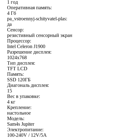
1 год
Оперативная память:
4 Гб
pa_vstroennyj-schityvatel-plas:
да
Сенсор:
резистивный сенсорный экран
Процессор:
Intel Celeron J1900
Разрешение дисплея:
1024x768
Тип дисплея:
TFT LCD
Память:
SSD 120ГБ
Диагональ дисплея:
15
Вес в упаковке:
4 кг
Крепление:
настольное
Модель:
Sam4s Jupiter
Электропитание:
100-240V / 12V/5A