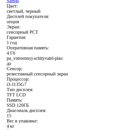
Sam4s
Цвет:
светлый, черный
Дисплей покупателя:
опция
Экран:
сенсорный РСТ
Гарантия:
1 год
Оперативная память:
4 Гб
pa_vstroennyj-schityvatel-plas:
да
Сенсор:
резистивный сенсорный экран
Процессор:
i3-1135G7
Тип дисплея:
TFT LCD
Память:
SSD 120ГБ
Диагональ дисплея:
15
Вес в упаковке:
4 кг