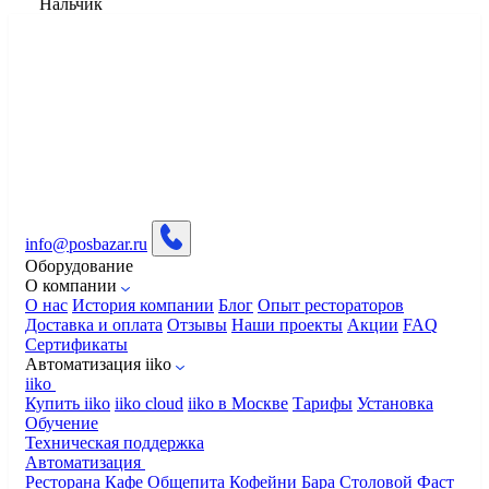
Нальчик
info@posbazar.ru
Оборудование
О компании
О нас
История компании
Блог
Опыт рестораторов
Доставка и оплата
Отзывы
Наши проекты
Акции
FAQ
Сертификаты
Автоматизация iiko
iiko
Купить iiko
iiko cloud
iiko в Москве
Тарифы
Установка
Обучение
Техническая поддержка
Автоматизация
Ресторана
Кафе
Общепита
Кофейни
Бара
Столовой
Фаст