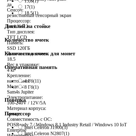
15,6
(1)
да
17
(1)
Сенсор:
18.5
(1)
резистивный сенсорный экран
Процессор:
Дисплей на стойке
Intel J6412
Тип дисплея:
TFT LCD
Количество ячеек
Память:
SSD 120ГБ
Количество ячеек для монет
Диагональ дисплея:
18.5
Вес в упаковке:
Оперативная память
4 кг
Крепление:
4 Гб
(11)
настольное
Модель:
8 Гб
(1)
Sam4s Jupiter
Электропитание:
Поверка
100-240V / 12V/5A
Материал корпуса:
Процессор
металл
Совместимость с ОС:
POSReady 7 / Windows 8.1 Industry Retail / Windows 10 IoT
Intel Celeron J1900
(3)
Enterprise
Intel Celeron N2807
(1)
Интерфейсы: