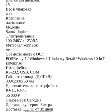
Диагональ дисплея:
15
Вес в упаковке:
4 кг
Крепление:
настольное
Модель:
Sam4s Jupiter
Электропитание:
100-240V / 12V/5A
Материал корпуса:
металл
Совместимость с ОС:
POSReady 7 / Windows 8.1 Industry Retail / Windows 10 IoT
Enterprise
Интерфейсы:
RS-232, USB, COM
Габариты товара (ДxШxВ):
300х200х150 мм
Дополнительные интерфейсы:
RJ-11, RJ-45
56 000
₽
Самовывоз:
Сегодня
Доставка курьером:
Завтра
Доставка СДЭК:
от 3х дней