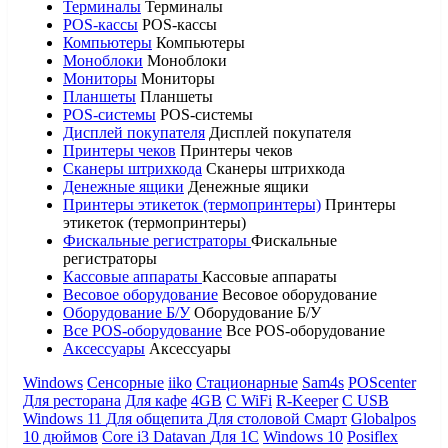
Терминалы
Терминалы
POS-кассы
POS-кассы
Компьютеры
Компьютеры
Моноблоки
Моноблоки
Мониторы
Мониторы
Планшеты
Планшеты
POS-системы
POS-системы
Дисплей покупателя
Дисплей покупателя
Принтеры чеков
Принтеры чеков
Сканеры штрихкода
Сканеры штрихкода
Денежные ящики
Денежные ящики
Принтеры этикеток (термопринтеры)
Принтеры
этикеток (термопринтеры)
Фискальные регистраторы
Фискальные
регистраторы
Кассовые аппараты
Кассовые аппараты
Весовое оборудование
Весовое оборудование
Оборудование Б/У
Оборудование Б/У
Все POS-оборудование
Все POS-оборудование
Аксессуары
Аксессуары
Windows
Сенсорные
iiko
Стационарные
Sam4s
POScenter
Для ресторана
Для кафе
4GB
С WiFi
R-Keeper
С USB
Windows 11
Для общепита
Для столовой
Смарт
Globalpos
10 дюймов
Core i3
Datavan
Для 1С
Windows 10
Posiflex