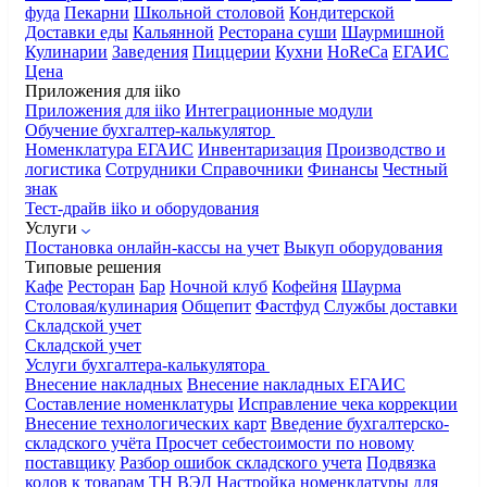
фуда
Пекарни
Школьной столовой
Кондитерской
Доставки еды
Кальянной
Ресторана суши
Шаурмишной
Кулинарии
Заведения
Пиццерии
Кухни
HoReCa
ЕГАИС
Цена
Приложения для iiko
Приложения для iiko
Интеграционные модули
Обучение бухгалтер-калькулятор
Номенклатура
ЕГАИС
Инвентаризация
Производство и
логистика
Сотрудники
Справочники
Финансы
Честный
знак
Тест-драйв iiko и оборудования
Услуги
Постановка онлайн-кассы на учет
Выкуп оборудования
Типовые решения
Кафе
Ресторан
Бар
Ночной клуб
Кофейня
Шаурма
Столовая/кулинария
Общепит
Фастфуд
Службы доставки
Складской учет
Складской учет
Услуги бухгалтера-калькулятора
Внесение накладных
Внесение накладных ЕГАИС
Составление номенклатуры
Исправление чека коррекции
Внесение технологических карт
Введение бухгалтерско-
складского учёта
Просчет себестоимости по новому
поставщику
Разбор ошибок складского учета
Подвязка
кодов к товарам ТН ВЭД
Настройка номенклатуры для