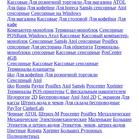
Кассовые
Для розничной торговли
Для магазина
ATOL
Для бара
Для кофейни
Для horeca
Sam4s сенсорные
Atol
сенсорные
Сенсорные на Windows
Для магазина
Кассовые
Для столовой
Для кофейни
Для
кафе
Компьютер-моноблок
Терминал-моноблок
Сенсорные
POSBank
Windows
Атол
Кассовые
Кассовый компьютер-
моноблок
Сенсорные Sam4s
Atol сенсорные
Posiflex
сенсорные
Для ресторана
Для общепита
Терминалы-
моноблоки сенсорные
Кассовые сенсорные
PosCenter
4GB
Сенсорные
Кассовые
Кассовые сенсорные
Терминалы-планшеты
iiko
Для кофейни
Для розничной торговли
Сенсорный
Atol
iiko
Rongta
Paytor
Posiflex
Atol
Sam4s
Poscenter
Xprinter
Терминалы
POS-принтеры
С фискальным накопителем
Недорогие
2D
Беспроводные
Atol
Atol 2D
С экраном
Для
кассы
Штрих-кода и чеков
Для склада беспроводные
PayTor
CipherLab
Черные
ATOL
Штрих-М
Poscenter
Posiflex
Металлические
Механические
Электромеханические
Маленькие
Большие
Этикеток и штрих-кодов
Этикеток, чеков, штрих-кодов
Цветные
Rongta
Xprinter
Больших
Рулонных
Полноцветных