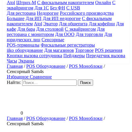
Atol
Штрих-М
С фискальным накопителем
Онлайн
С
эквайрингом
Для 1С
Без ФН
С USB
Для ресторана
Недорогие
Российского производства
Большие
Для ИП
Для ИП недорогие
С фискальным
накопителем
Atol
Эватор
Для общепита
Для кофейни
Для
кафе
Для бара
Для столовой
С эквайрингом
Для
ресторана с монитором
Для ООО
Для торговли
Для
юридческих лиц
Сенсорные
POS-терминалы
Фискальные регистраторы
iiko оборудование
Для магазинов
Торговое
POS решения
Кнопки вызова сотрудника
Пейджеры
Передатчик вызова
Часы
Экраны
Главная
/
POS Оборудование
/
POS Моноблоки
/
Сенсорный Sam4s
Избранное
Сравнение
Найти:
0
Главная
/
POS Оборудование
/
POS Моноблоки
/
Сенсорный Sam4s