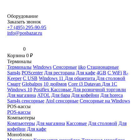
Оборудование
Заказать звонок
+7 (495) 295-90-95
info@posbazar.ru
0
Корзина
0
₽
Терминалы
Терминалы
Windows
Сенсорные
iiko
Стационарные
Sam4s
POScenter
Для ресторана
Для кафе
4GB
С WiFi
R-
Keeper
С USB
Windows 11
Для общепита
Для столовой
Смарт
Globalpos
10 дюймов
Core i3
Datavan
Для 1С
Windows 10
Posiflex
Кассовые
Для розничной торговли
Для магазина
ATOL
Для бара
Для кофейни
Для horeca
Sam4s сенсорные
Atol сенсорные
Сенсорные на Windows
POS-кассы
POS-кассы
Компьютеры
Компьютеры
Для магазина
Кассовые
Для столовой
Для
кофейни
Для кафе
Моноблоки