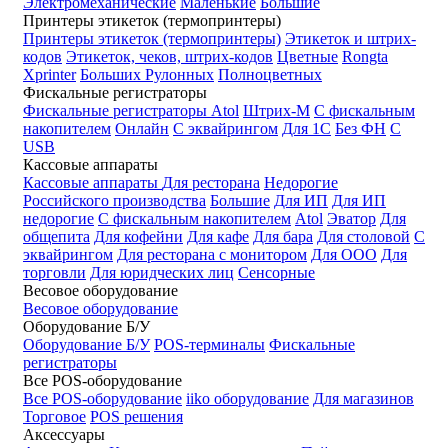
Электромеханические
Маленькие
Большие
Принтеры этикеток (термопринтеры)
Принтеры этикеток (термопринтеры)
Этикеток и штрих-
кодов
Этикеток, чеков, штрих-кодов
Цветные
Rongta
Xprinter
Больших
Рулонных
Полноцветных
Фискальные регистраторы
Фискальные регистраторы
Atol
Штрих-М
С фискальным
накопителем
Онлайн
С эквайрингом
Для 1С
Без ФН
С
USB
Кассовые аппараты
Кассовые аппараты
Для ресторана
Недорогие
Российского производства
Большие
Для ИП
Для ИП
недорогие
С фискальным накопителем
Atol
Эватор
Для
общепита
Для кофейни
Для кафе
Для бара
Для столовой
С
эквайрингом
Для ресторана с монитором
Для ООО
Для
торговли
Для юридческих лиц
Сенсорные
Весовое оборудование
Весовое оборудование
Оборудование Б/У
Оборудование Б/У
POS-терминалы
Фискальные
регистраторы
Все POS-оборудование
Все POS-оборудование
iiko оборудование
Для магазинов
Торговое
POS решения
Аксессуары